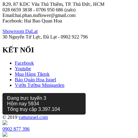
R29, 87 KDC Vila Thủ Thiêm, TP. Thủ Đức, HCM
028 6659 3838 - 0706 950 686 (zalo)
Email:hai.phan.nuflower@gmail.com
Facebook: Hai Bao Quan Hoa
Showroom DaLat
30 Nguyên Tử Lực, Đà Lạt - 0902 922 796
KẾT NỐI
Facebook
Youtube
Mua Hàng Tiktok
Bảo Quản Hoa Israel
Vườn Tường Minigarden
Đang trực tuyến
3
Hôm nay
5934
Tổng truy cập
3.397.104
© 2019
vattuisrael.com
0902 877 396