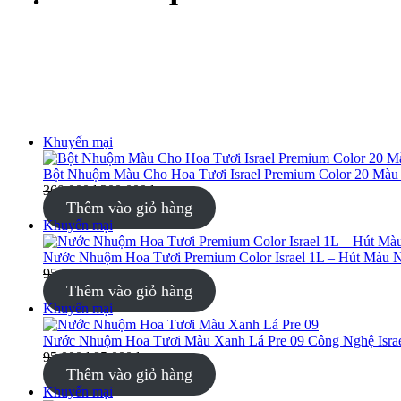
Sản
Khuyến mại
phẩm
đang
Bột Nhuộm Màu Cho Hoa Tươi Israel Premium Color 20 Màu 
giảm
360.000
₫
300.000
₫
giá
Thêm vào giỏ hàng
Sản
Khuyến mại
phẩm
đang
Nước Nhuộm Hoa Tươi Premium Color Israel 1L – Hút Màu 
giảm
95.000
₫
85.000
₫
giá
Thêm vào giỏ hàng
Sản
Khuyến mại
phẩm
đang
Nước Nhuộm Hoa Tươi Màu Xanh Lá Pre 09 Công Nghệ Israe
giảm
95.000
₫
85.000
₫
giá
Thêm vào giỏ hàng
Sản
Khuyến mại