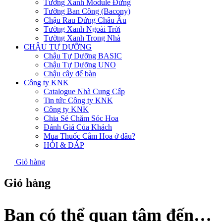
Tường Xanh Module Đứng
Tường Ban Công (Bacony)
Chậu Rau Đứng Châu Âu
Tường Xanh Ngoài Trời
Tường Xanh Trong Nhà
CHẬU TỰ DƯỠNG
Chậu Tự Dưỡng BASIC
Chậu Tự Dưỡng UNO
Chậu cây để bàn
Công ty KNK
Catalogue Nhà Cung Cấp
Tin tức Công ty KNK
Công ty KNK
Chia Sẻ Chăm Sóc Hoa
Đánh Giá Của Khách
Mua Thuốc Cắm Hoa ở đâu?
HỎI & ĐÁP
Giỏ hàng
Giỏ hàng
Bạn có thể quan tâm đến…