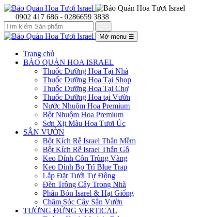
0902 417 686 - 0286659 3838
Mở menu
☰
Trang chủ
BẢO QUẢN HOA ISRAEL
Thuốc Dưỡng Hoa Tại Nhà
Thuốc Dưỡng Hoa Tại Shop
Thuốc Dưỡng Hoa Tại Chợ
Thuốc Dưỡng Hoa tại Vườn
Nước Nhuộm Hoa Premium
Bột Nhuộm Hoa Premium
Sơn Xịt Màu Hoa Tươi Úc
SÂN VƯỜN
Bột Kích Rễ Israel Thân Mềm
Bột Kích Rễ Israel Thẫn Gỗ
Keo Dính Côn Trùng Vàng
Keo Dính Bọ Trĩ Blue Trap
Lắp Đặt Tưới Tự Động
Đèn Trồng Cây Trong Nhà
Phân Bón Isarel & Hạt Giống
Chăm Sóc Cây Sân Vườn
TƯỜNG ĐỨNG VERTICAL