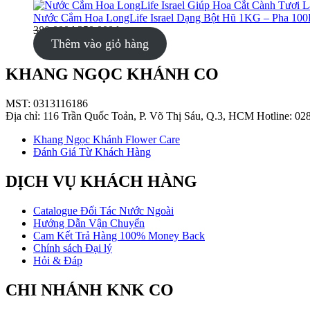
phẩm
đang
Nước Cắm Hoa LongLife Israel Dạng Bột Hũ 1KG – Pha 10
giảm
380.000
₫
350.000
₫
giá
Thêm vào giỏ hàng
KHANG NGỌC KHÁNH CO
MST: 0313116186
Địa chỉ: 116 Trần Quốc Toản, P. Võ Thị Sáu, Q.3, HCM Hotline: 02
Khang Ngọc Khánh Flower Care
Đánh Giá Từ Khách Hàng
DỊCH VỤ KHÁCH HÀNG
Catalogue Đối Tác Nước Ngoài
Hướng Dẫn Vận Chuyển
Cam Kết Trả Hàng 100% Money Back
Chính sách Đại lý
Hỏi & Đáp
CHI NHÁNH KNK CO