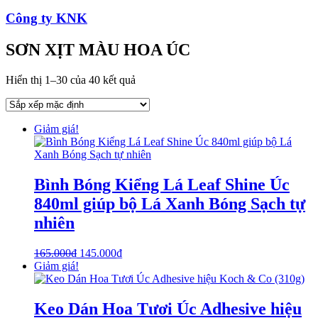
Công ty KNK
SƠN XỊT MÀU HOA ÚC
Hiển thị 1–30 của 40 kết quả
Giảm giá!
Bình Bóng Kiểng Lá Leaf Shine Úc
840ml giúp bộ Lá Xanh Bóng Sạch tự
nhiên
165.000
₫
145.000
₫
Giảm giá!
Keo Dán Hoa Tươi Úc Adhesive hiệu