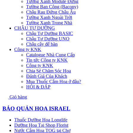
Tường Xanh Module Đứng
Tường Ban Công (Bacony)
Chậu Rau Đứng Châu Âu
Tường Xanh Ngoài Trời
Tường Xanh Trong Nhà
CHẬU TỰ DƯỠNG
Chậu Tự Dưỡng BASIC
Chậu Tự Dưỡng UNO
Chậu cây để bàn
Công ty KNK
Catalogue Nhà Cung Cấp
Tin tức Công ty KNK
Công ty KNK
Chia Sẻ Chăm Sóc Hoa
Đánh Giá Của Khách
Mua Thuốc Cắm Hoa ở đâu?
HỎI & ĐÁP
Giỏ hàng
BẢO QUẢN HOA ISRAEL
Thuốc Dưỡng Hoa Longlife
Dưỡng Hoa Tại Shop Florist
Nước Cắm Hoa TOG tại Chợ