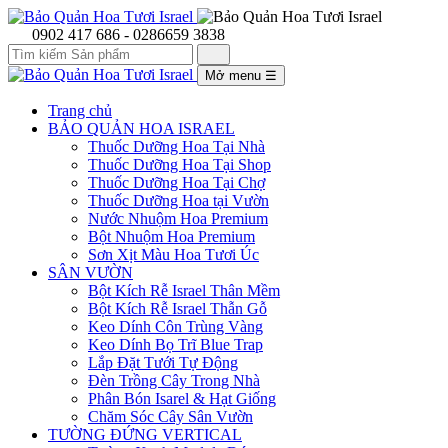
0902 417 686 - 0286659 3838
Mở menu
☰
Trang chủ
BẢO QUẢN HOA ISRAEL
Thuốc Dưỡng Hoa Tại Nhà
Thuốc Dưỡng Hoa Tại Shop
Thuốc Dưỡng Hoa Tại Chợ
Thuốc Dưỡng Hoa tại Vườn
Nước Nhuộm Hoa Premium
Bột Nhuộm Hoa Premium
Sơn Xịt Màu Hoa Tươi Úc
SÂN VƯỜN
Bột Kích Rễ Israel Thân Mềm
Bột Kích Rễ Israel Thẫn Gỗ
Keo Dính Côn Trùng Vàng
Keo Dính Bọ Trĩ Blue Trap
Lắp Đặt Tưới Tự Động
Đèn Trồng Cây Trong Nhà
Phân Bón Isarel & Hạt Giống
Chăm Sóc Cây Sân Vườn
TƯỜNG ĐỨNG VERTICAL