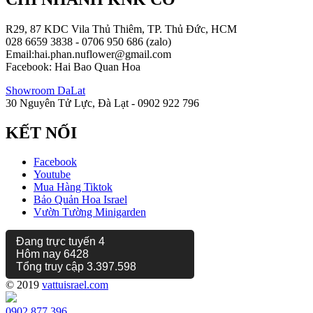
R29, 87 KDC Vila Thủ Thiêm, TP. Thủ Đức, HCM
028 6659 3838 - 0706 950 686 (zalo)
Email:hai.phan.nuflower@gmail.com
Facebook: Hai Bao Quan Hoa
Showroom DaLat
30 Nguyên Tử Lực, Đà Lạt - 0902 922 796
KẾT NỐI
Facebook
Youtube
Mua Hàng Tiktok
Bảo Quản Hoa Israel
Vườn Tường Minigarden
Đang trực tuyến
4
Hôm nay
6428
Tổng truy cập
3.397.598
© 2019
vattuisrael.com
0902 877 396