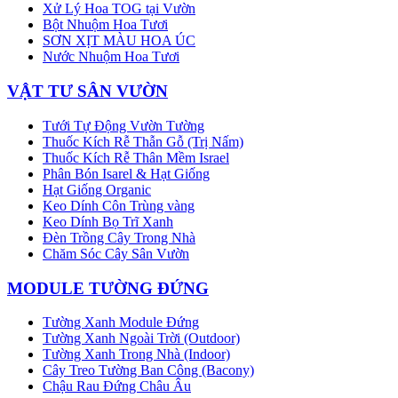
Xử Lý Hoa TOG tại Vườn
Bột Nhuộm Hoa Tươi
SƠN XỊT MÀU HOA ÚC
Nước Nhuộm Hoa Tươi
VẬT TƯ SÂN VƯỜN
Tưới Tự Động Vườn Tường
Thuốc Kích Rễ Thẫn Gỗ (Trị Nấm)
Thuốc Kích Rễ Thân Mềm Israel
Phân Bón Isarel & Hạt Giống
Hạt Giống Organic
Keo Dính Côn Trùng vàng
Keo Dính Bọ Trĩ Xanh
Đèn Trồng Cây Trong Nhà
Chăm Sóc Cây Sân Vườn
MODULE TƯỜNG ĐỨNG
Tường Xanh Module Đứng
Tường Xanh Ngoài Trời (Outdoor)
Tường Xanh Trong Nhà (Indoor)
Cây Treo Tường Ban Công (Bacony)
Chậu Rau Đứng Châu Âu