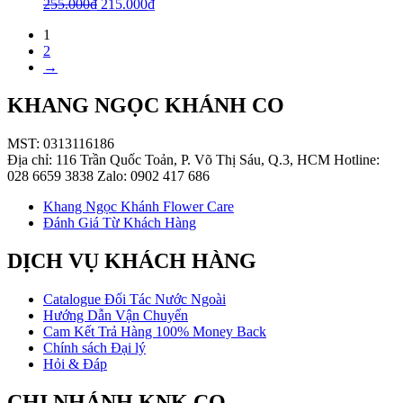
255.000
₫
215.000
₫
1
2
→
KHANG NGỌC KHÁNH CO
MST: 0313116186
Địa chỉ: 116 Trần Quốc Toản, P. Võ Thị Sáu, Q.3, HCM Hotline:
028 6659 3838 Zalo: 0902 417 686
Khang Ngọc Khánh Flower Care
Đánh Giá Từ Khách Hàng
DỊCH VỤ KHÁCH HÀNG
Catalogue Đối Tác Nước Ngoài
Hướng Dẫn Vận Chuyển
Cam Kết Trả Hàng 100% Money Back
Chính sách Đại lý
Hỏi & Đáp
CHI NHÁNH KNK CO