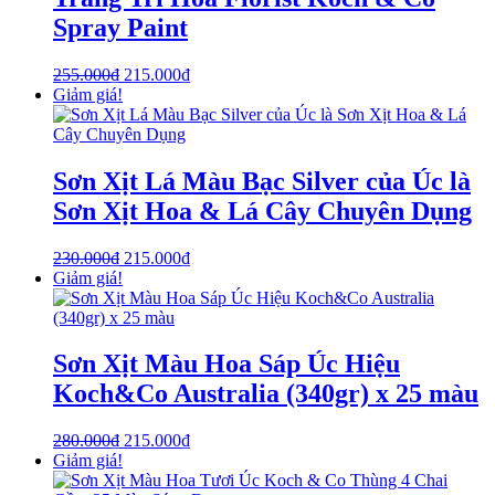
Spray Paint
255.000
₫
215.000
₫
Giảm giá!
Sơn Xịt Lá Màu Bạc Silver của Úc là
Sơn Xịt Hoa & Lá Cây Chuyên Dụng
230.000
₫
215.000
₫
Giảm giá!
Sơn Xịt Màu Hoa Sáp Úc Hiệu
Koch&Co Australia (340gr) x 25 màu
280.000
₫
215.000
₫
Giảm giá!