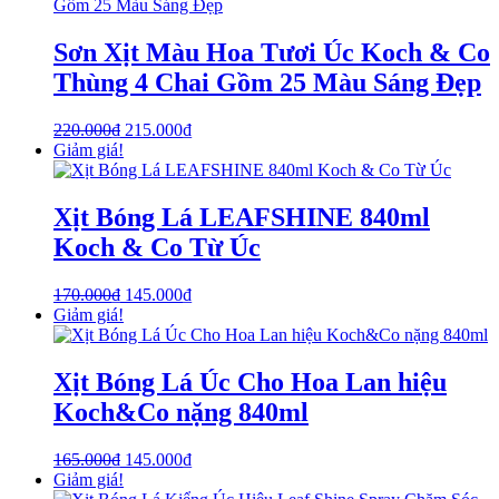
Sơn Xịt Màu Hoa Tươi Úc Koch & Co
Thùng 4 Chai Gồm 25 Màu Sáng Đẹp
220.000
₫
215.000
₫
Giảm giá!
Xịt Bóng Lá LEAFSHINE 840ml
Koch & Co Từ Úc
170.000
₫
145.000
₫
Giảm giá!
Xịt Bóng Lá Úc Cho Hoa Lan hiệu
Koch&Co nặng 840ml
165.000
₫
145.000
₫
Giảm giá!