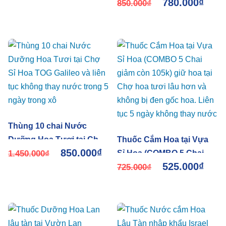
780.000
₫
Dịch Siêu Đậm Đặc Cho
850.000
₫
Chợ Hoa
Thùng 10 chai Nước
Dưỡng Hoa Tươi tại Chợ
Thuốc Cắm Hoa tại Vựa
850.000
₫
Sỉ Hoa TOG Galileo và liên
1.450.000
₫
Sỉ Hoa (COMBO 5 Chai
525.000
₫
tục không thay nước
giảm còn 105k) giữ hoa
725.000
₫
trong 5 ngày trong xô
tại Chợ hoa tươi lâu hơn
và không bị đen gốc hoa.
Liên tục 5 ngày không
thay nước