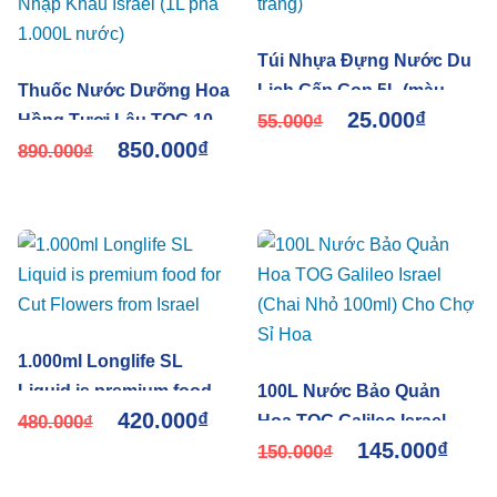
Túi Nhựa Đựng Nước Du
Thuốc Nước Dưỡng Hoa
Lịch Gấp Gọn 5L (màu
25.000
₫
Hồng Tươi Lâu TOG 10
trắng)
55.000
₫
850.000
₫
Nhập Khẩu Israel (1L pha
890.000
₫
1.000L nước)
1.000ml Longlife SL
Liquid is premium food
100L Nước Bảo Quản
420.000
₫
for Cut Flowers from
480.000
₫
Hoa TOG Galileo Israel
145.000
₫
Israel
(Chai Nhỏ 100ml) Cho
150.000
₫
Chợ Sỉ Hoa