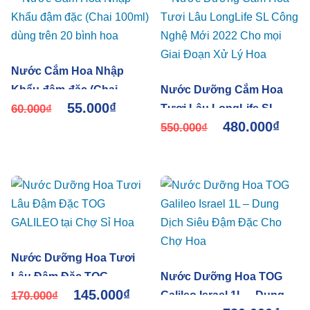
Nước Cắm Hoa Nhập
Khẩu đậm đặc (Chai
Nước Dưỡng Cắm Hoa
55.000
₫
100ml) dùng trên 20 bình
60.000
₫
Tươi Lâu LongLife SL
480.000
₫
hoa
Công Nghệ Mới 2022 Cho
550.000
₫
mọi Giai Đoạn Xử Lý Hoa
Nước Dưỡng Hoa Tươi
Lâu Đậm Đặc TOG
Nước Dưỡng Hoa TOG
145.000
₫
GALILEO tại Chợ Sỉ Hoa
170.000
₫
Galileo Israel 1L – Dung