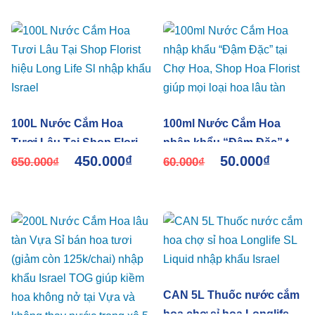
100L Nước Cắm Hoa
100ml Nước Cắm Hoa
Tươi Lâu Tại Shop Florist
nhập khẩu “Đậm Đặc” tại
450.000
₫
50.000
₫
hiệu Long Life Sl nhập
650.000
₫
Chợ Hoa, Shop Hoa
60.000
₫
khẩu Israel
Florist giúp mọi loại hoa
lâu tàn
CAN 5L Thuốc nước cắm
hoa chợ sỉ hoa Longlife