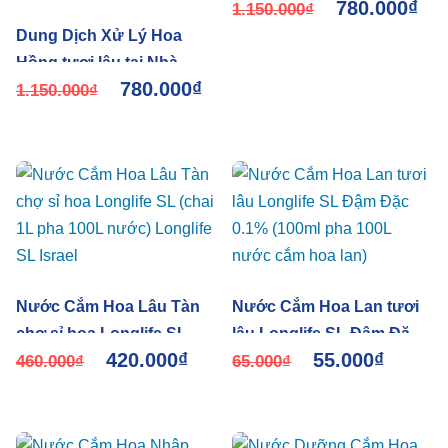
780.000
₫
Galileo Israel 1L – Dung
1.150.000
₫
Dung Dịch Xử Lý Hoa
Dịch Đậm Đặc Pha 1.000L
Hồng tươi lâu tại Nhà
780.000
₫
Vườn bằng Chế Phẩm
1.150.000
₫
TOG Galileo (1L pha
1.000L dung dịch tiết
kiệm)
Nước Cắm Hoa Lâu Tàn
Nước Cắm Hoa Lan tươi
chợ sỉ hoa Longlife SL
lâu Longlife SL Đậm Đặc
420.000
₫
55.000
₫
(chai 1L pha 100L nước)
460.000
₫
0.1% (100ml pha 100L
65.000
₫
Longlife SL Israel
nước cắm hoa lan)