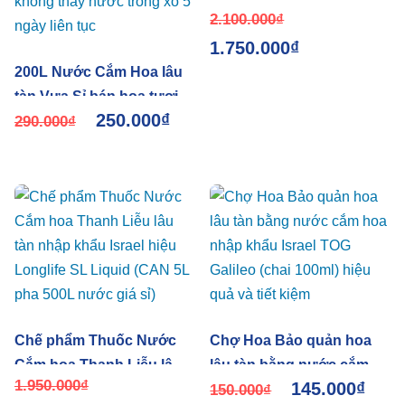
2.100.000
₫
SL Liquid nhập khẩu
1.750.000
₫
Israel
200L Nước Cắm Hoa lâu
tàn Vựa Sỉ bán hoa tươi
250.000
₫
(giảm còn 125k/chai) nhập
290.000
₫
khẩu Israel TOG giúp kiềm
hoa không nở tại Vựa và
không thay nước trong
xô 5 ngày liên tục
Chế phẩm Thuốc Nước
Chợ Hoa Bảo quản hoa
Cắm hoa Thanh Liễu lâu
lâu tàn bằng nước cắm
1.950.000
₫
145.000
₫
tàn nhập khẩu Israel hiệu
hoa nhập khẩu Israel TOG
150.000
₫