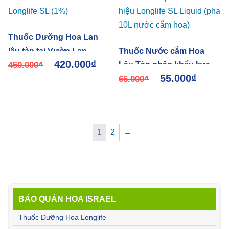
Thuốc Dưỡng Hoa Lan
lâu tàn tại Vườn Lan
Thuốc Nước cắm Hoa
420.000
₫
Longlife SL (1%)
450.000
₫
Lâu Tàn nhập khẩu Israel
55.000
₫
hiệu Longlife SL Liquid
65.000
₫
(pha 10L nước cắm hoa)
1
2
→
BẢO QUẢN HOA ISRAEL
Thuốc Dưỡng Hoa Longlife