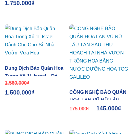
1.750.000
₫
Longlife SL Liquid (CAN
Galileo (chai 100ml) hiệu
5L pha 500L nước giá sỉ)
quả và tiết kiệm
Dung Dịch Bảo Quản Hoa
Trong Xô 1L Israel – Dành
1.560.000
₫
Cho Chợ Sỉ, Nhà Vườn,
1.500.000
₫
Vựa Hoa
CÔNG NGHỆ BẢO QUẢN
HOA LAN VŨ NỮ LÂU
145.000
₫
TÀN SAU THU HOẠCH
175.000
₫
TẠI NHÀ VƯỜN TRỒNG
HOA BẰNG NƯỚC
DƯỠNG HOA TOG