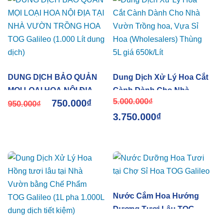
GALILEO
DUNG DỊCH BẢO QUẢN
Dung Dịch Xử Lý Hoa Cắt
MỌI LOẠI HOA NỘI ĐỊA
Cành Dành Cho Nhà
5.000.000
₫
750.000
₫
TẠI NHÀ VƯỜN TRỒNG
950.000
₫
Vườn Trồng hoa, Vựa Sỉ
3.750.000
₫
HOA TOG Galileo (1.000
Hoa (Wholesalers) Thùng
Lít dung dịch)
5L giá 650k/Lít
Nước Cắm Hoa Hướng
Dương Tươi Lâu TOG