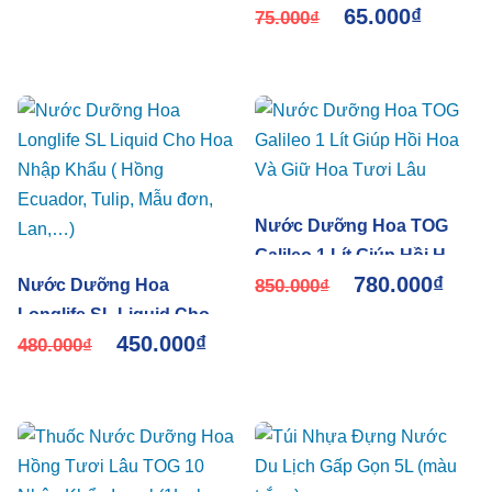
65.000
₫
dùng 50 bình hoa
75.000
₫
Nước Dưỡng Hoa TOG
Galileo 1 Lít Giúp Hồi Hoa
780.000
₫
Nước Dưỡng Hoa
Và Giữ Hoa Tươi Lâu
850.000
₫
Longlife SL Liquid Cho
450.000
₫
Hoa Nhập Khẩu ( Hồng
480.000
₫
Ecuador, Tulip, Mẫu đơn,
Lan,…)