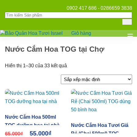
0902 417 686 - 0286659 3838
Giỏ hàng
Mở
☰
Nước Cắm Hoa TOG tại Chợ
Hiển thị 1–30 của 33 kết quả
Nước Cắm Hoa 500ml
TOG dưỡng hoa tại nhà
Nước Cắm Hoa Tươi Giá
55.000
₫
65.000
₫
Rẻ (Chai 500ml) TOG