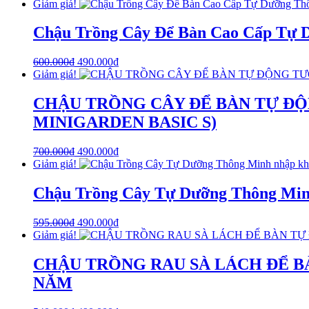
Giảm giá!
Chậu Trồng Cây Để Bàn Cao Cấp Tự Dư
600.000
₫
490.000
₫
Giảm giá!
CHẬU TRỒNG CÂY ĐỂ BÀN TỰ ĐỘNG 
MINIGARDEN BASIC S)
700.000
₫
490.000
₫
Giảm giá!
Chậu Trồng Cây Tự Dưỡng Thông Minh 
595.000
₫
490.000
₫
Giảm giá!
CHẬU TRỒNG RAU SÀ LÁCH ĐỂ BÀ
NĂM