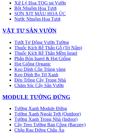
Xử Lý Hoa TOG tại Vườn
Bột Nhuộm Hoa Tươi
SƠN XỊT MÀU HOA ÚC
Nước Nhuộm Hoa Tươi
VẬT TƯ SÂN VƯỜN
Tưới Tự Động Vườn Tường
Thuốc Kích Rễ Thẫn Gỗ (Trị Nấm)
Thuốc Kích Rễ Thân Mềm Israel
Phân Bón Isarel & Hạt Giống
Hạt Giống Organic
Keo Dính Côn Trùng vàng
Keo Dính Bọ Trĩ Xanh
Đèn Trồng Cây Trong Nhà
Chăm Sóc Cây Sân Vườn
MODULE TƯỜNG ĐỨNG
Tường Xanh Module Đứng
Tường Xanh Ngoài Trời (Outdoor)
Tường Xanh Trong Nhà (Indoor)
Cây Treo Tường Ban Công (Bacony)
Chậu Rau Đứng Châu Âu