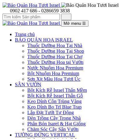
0902 417 686 - 0286659 3838
Mở menu
☰
Trang chủ
BẢO QUẢN HOA ISRAEL
Thuốc Dưỡng Hoa Tại Nhà
Thuốc Dưỡng Hoa Tại Shop
Thuốc Dưỡng Hoa Tại Chợ
Thuốc Dưỡng Hoa tại Vườn
Nước Nhuộm Hoa Premium
Bột Nhuộm Hoa Premium
Sơn Xịt Màu Hoa Tươi Úc
SÂN VƯỜN
Bột Kích Rễ Israel Thân Mềm
Bột Kích Rễ Israel Thẫn Gỗ
Keo Dính Côn Trùng Vàng
Keo Dính Bọ Trĩ Blue Trap
Lắp Đặt Tưới Tự Động
Đèn Trồng Cây Trong Nhà
Phân Bón Isarel & Hạt Giống
Chăm Sóc Cây Sân Vườn
TƯỜNG ĐỨNG VERTICAL