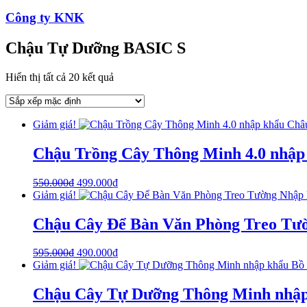
Công ty KNK
Chậu Tự Dưỡng BASIC S
Hiển thị tất cả 20 kết quả
Giảm giá!
Chậu Trồng Cây Thông Minh 4.0 nhập 
550.000
₫
499.000
₫
Giảm giá!
Chậu Cây Để Bàn Văn Phòng Treo Tườ
595.000
₫
490.000
₫
Giảm giá!
Chậu Cây Tự Dưỡng Thông Minh nhập k