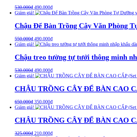
530.000
₫
490.000
₫
Giảm giá!
Chậu Để Bàn Trồng Cây Văn Phòng Tự
550.000
₫
490.000
₫
Giảm giá!
Chậu treo tường tự tưới thông minh n
530.000
₫
490.000
₫
Giảm giá!
CHẬU TRỒNG CÂY ĐỂ BÀN CAO CẤP (Se
650.000
₫
350.000
₫
Giảm giá!
CHẬU TRỒNG CÂY ĐỂ BÀN CAO CẤP (Se
325.000
₫
210.000
₫