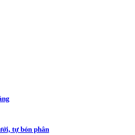
áng
ới, tự bón phân