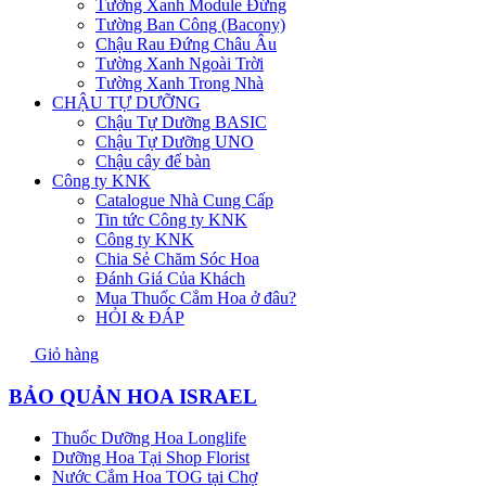
Tường Xanh Module Đứng
Tường Ban Công (Bacony)
Chậu Rau Đứng Châu Âu
Tường Xanh Ngoài Trời
Tường Xanh Trong Nhà
CHẬU TỰ DƯỠNG
Chậu Tự Dưỡng BASIC
Chậu Tự Dưỡng UNO
Chậu cây để bàn
Công ty KNK
Catalogue Nhà Cung Cấp
Tin tức Công ty KNK
Công ty KNK
Chia Sẻ Chăm Sóc Hoa
Đánh Giá Của Khách
Mua Thuốc Cắm Hoa ở đâu?
HỎI & ĐÁP
Giỏ hàng
BẢO QUẢN HOA ISRAEL
Thuốc Dưỡng Hoa Longlife
Dưỡng Hoa Tại Shop Florist
Nước Cắm Hoa TOG tại Chợ