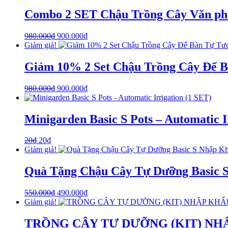
Combo 2 SET Chậu Trồng Cây Văn phòn
980.000
₫
900.000
₫
Giảm giá!
Giảm 10% 2 Set Chậu Trồng Cây Để Bàn
980.000
₫
900.000
₫
Minigarden Basic S Pots – Automatic I
20
₫
20
₫
Giảm giá!
Quà Tặng Chậu Cây Tự Dưỡng Basic S
550.000
₫
490.000
₫
Giảm giá!
TRỒNG CÂY TỰ DƯỠNG (KIT) NHẬP K