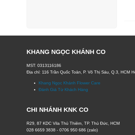
KHANG NGỌC KHÁNH CO
MST: 0313116186
Địa chỉ: 116 Trần Quốc Toản, P. Võ Thị Sáu, Q.3, HCM H
Khang Ngọc Khánh Flower Care
Đánh Giá Từ Khách Hàng
CHI NHÁNH KNK CO
R29, 87 KDC Vila Thủ Thiêm, TP. Thủ Đức, HCM
028 6659 3838 - 0706 950 686 (zalo)