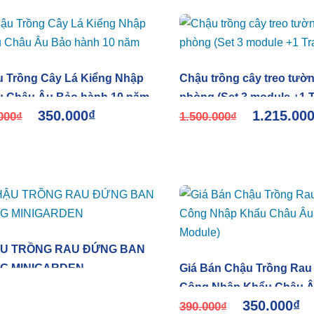
 Trồng Cây Lá Kiểng Nhập
Chậu trồng cây treo tườ
 Châu Âu Bảo hành 10 năm
phòng (Set 3 module +1 
350.000
₫
1.215.00
000
₫
nước)
1.500.000
₫
U TRỒNG RAU ĐỨNG BAN
G MINIGARDEN
Giá Bán Chậu Trồng Rau
Công Nhập Khẩu Châu Â
350.000
₫
Module)
390.000
₫