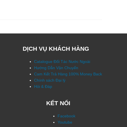
DỊCH VỤ KHÁCH HÀNG
Catalogue Đối Tác Nước Ngoài
Hướng Dẫn Vận Chuyển
Cam Kết Trả Hàng 100% Money Back
Chính sách Đại lý
Hỏi & Đáp
KẾT NỐI
Facebook
Youtube