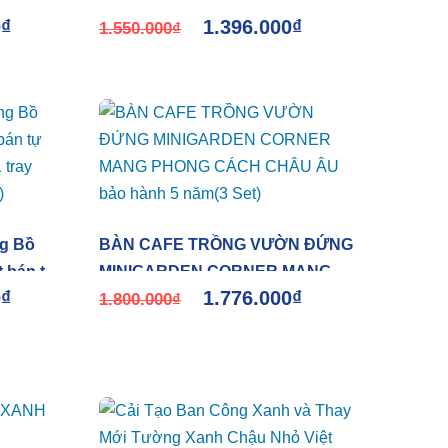
ule Châu
Nhập Khẩu Châu Âu (3 bộ x 9
0
₫
1.396.000
₫
cây) bảo hành 10 năm
1.550.000
₫
g Bồ
BÀN CAFE TRỒNG VƯỜN ĐỨNG
t bán tự
MINIGARDEN CORNER MANG
0
₫
1.776.000
₫
 1 tray
PHONG CÁCH CHÂU ÂU bảo
1.800.000
₫
2)
hành 5 năm(3 Set)