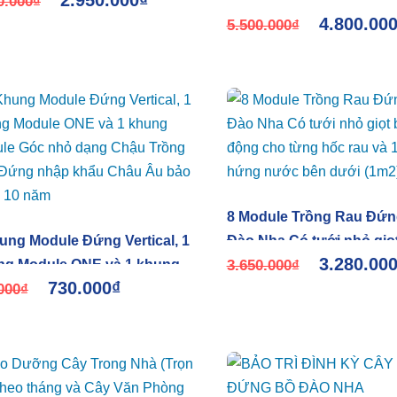
2.950.000
₫
0.000
₫
Indoor Plants Chậu Mod
4.800.00
Âu (10 năm)
5.500.000
₫
8 Module Trồng Rau Đứn
ung Module Đứng Vertical, 1
Đào Nha Có tưới nhỏ giọ
3.280.00
g Module ONE và 1 khung
động cho từng hốc rau và
3.650.000
₫
730.000
₫
le Góc nhỏ dạng Chậu
000
₫
hứng nước bên dưới (1m
g Cây Đứng nhập khẩu Châu
ảo hành 10 năm