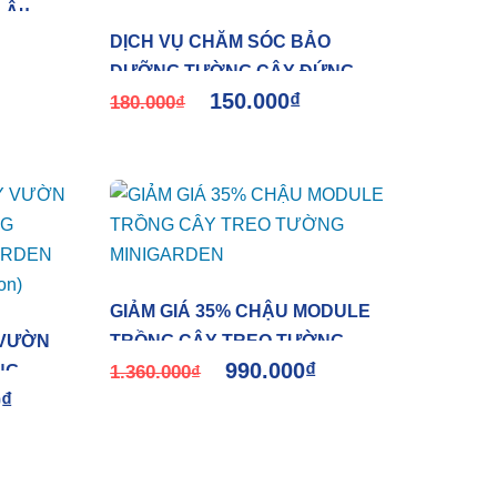
u Âu
DỊCH VỤ CHĂM SÓC BẢO
DƯỠNG TƯỜNG CÂY ĐỨNG
150.000
₫
TRONG NHÀ BỒ ĐÀO NHA SAU
180.000
₫
BÀN GIAO (1M2)
GIẢM GIÁ 35% CHẬU MODULE
 VƯỜN
TRỒNG CÂY TREO TƯỜNG
990.000
₫
NG
MINIGARDEN
1.360.000
₫
0
₫
ARDEN
ion)