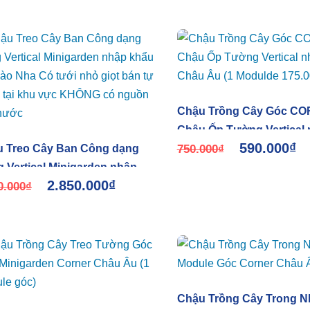
Chậu Trồng Cây Góc C
Chậu Ốp Tường Vertical
590.000
₫
 Treo Cây Ban Công dạng
khẩu Châu Âu (1 Moduld
750.000
₫
 Vertical Minigarden nhập
175.000đ)
2.850.000
₫
 Bồ Đào Nha Có tưới nhỏ
0.000
₫
 bán tự động tại khu vực
NG có nguồn cấp nước
Chậu Trồng Cây Trong N