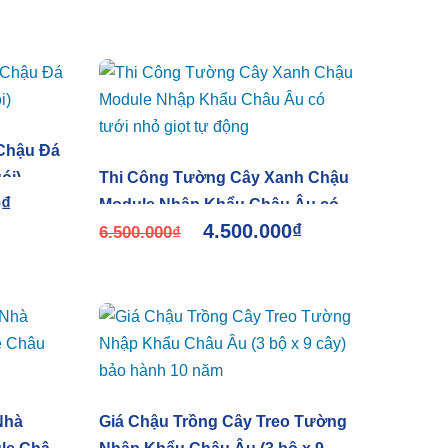
Chậu Đá
ói)
Thi Công Tường Cây Xanh Chậu
0
₫
Module Nhập Khẩu Châu Âu có
4.500.000
₫
tưới nhỏ giọt tự động
6.500.000
₫
Nhà
Giá Chậu Trồng Cây Treo Tường