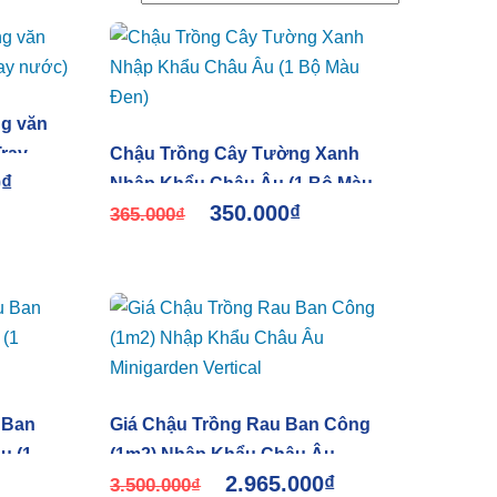
ng văn
Tray
Chậu Trồng Cây Tường Xanh
0
₫
Nhập Khẩu Châu Âu (1 Bộ Màu
350.000
₫
Đen)
365.000
₫
 Ban
Giá Chậu Trồng Rau Ban Công
u (1
(1m2) Nhập Khẩu Châu Âu
2.965.000
₫
Minigarden Vertical
3.500.000
₫