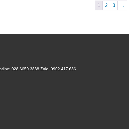
1
2
3
→
otline: 028 6659 3838 Zalo: 0902 417 686