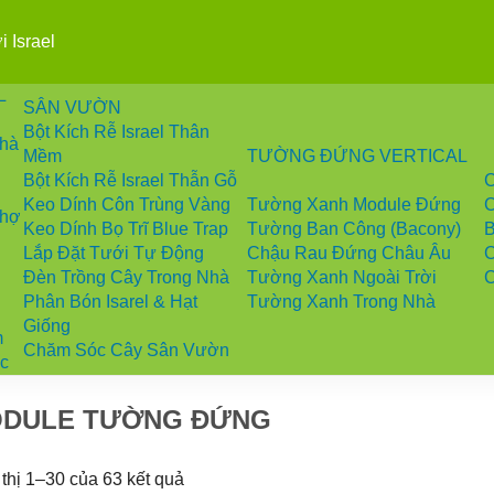
L
SÂN VƯỜN
Bột Kích Rễ Israel Thân
Nhà
Mềm
TƯỜNG ĐỨNG VERTICAL
Bột Kích Rễ Israel Thẫn Gỗ
Keo Dính Côn Trùng Vàng
Tường Xanh Module Đứng
C
Chợ
Keo Dính Bọ Trĩ Blue Trap
Tường Ban Công (Bacony)
Lắp Đặt Tưới Tự Động
Chậu Rau Đứng Châu Âu
C
Đèn Trồng Cây Trong Nhà
Tường Xanh Ngoài Trời
C
Phân Bón Isarel & Hạt
Tường Xanh Trong Nhà
Giống
m
Chăm Sóc Cây Sân Vườn
Úc
DULE TƯỜNG ĐỨNG
 thị 1–30 của 63 kết quả