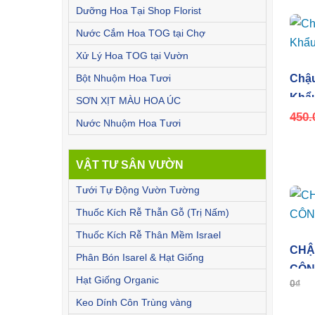
Dưỡng Hoa Tại Shop Florist
Nước Cắm Hoa TOG tại Chợ
Xử Lý Hoa TOG tại Vườn
Bột Nhuộm Hoa Tươi
Chậu
Khẩu
SƠN XỊT MÀU HOA ÚC
450.
Nước Nhuộm Hoa Tươi
VẬT TƯ SÂN VƯỜN
Tưới Tự Động Vườn Tường
Thuốc Kích Rễ Thẫn Gỗ (Trị Nấm)
Thuốc Kích Rễ Thân Mềm Israel
CHẬ
Phân Bón Isarel & Hạt Giống
CÔN
Hạt Giống Organic
0
₫
Keo Dính Côn Trùng vàng