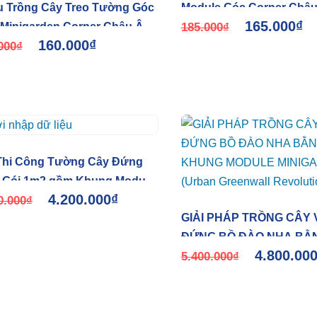
 Trồng Cây Treo Tường Góc
Module Góc Corner Châ
165.000
₫
Minigarden Corner Châu Âu
185.000
₫
160.000
₫
odule góc)
000
₫
Thi Công Tường Cây Đứng
 Gói 1m2 gồm Khung Module
4.200.000
₫
garden + Tưới Nhỏ giọt + Cây
0.000
₫
GIẢI PHÁP TRỒNG CÂY
 + Đất, Phân Bón và Khác
ĐỨNG BỒ ĐÀO NHA BẰ
4.800.00
KHUNG MODULE MINIG
5.400.000
₫
(Urban Greenwall Revolut