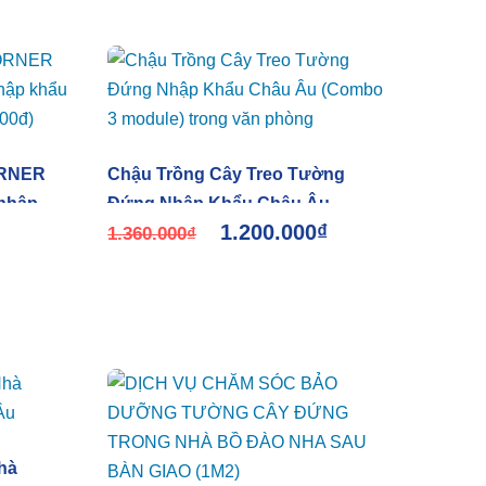
ORNER
Chậu Trồng Cây Treo Tường
 nhập
Đứng Nhập Khẩu Châu Âu
1.200.000
₫
e
(Combo 3 module) trong văn
1.360.000
₫
phòng
hà