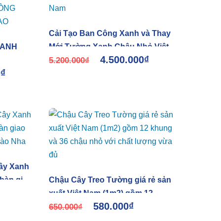
Cải Tạo Ban Công Xanh và Thay
XANH
Mới Tường Xanh Chậu Nhỏ Việt
4.500.000
₫
Nam
5.200.000
₫
0
₫
CÔNG
IAO
ây Xanh
bàn giao
Chậu Cây Treo Tường giá rẻ sản
 Đào Nha
xuất Việt Nam (1m2) gồm 12
580.000
₫
khung và 36 chậu nhỏ với chất
650.000
₫
lượng vừa đủ