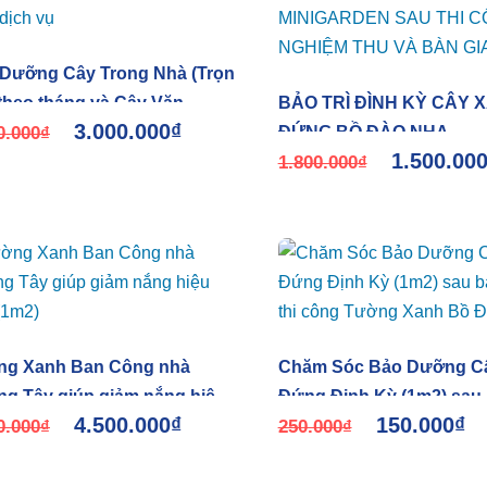
Dưỡng Cây Trong Nhà (Trọn
 theo tháng và Cây Văn
BẢO TRÌ ĐÌNH KỲ CÂY 
3.000.000
₫
g theo dịch vụ
0.000
₫
ĐỨNG BỒ ĐÀO NHA
1.500.00
MINIGARDEN SAU THI 
1.800.000
₫
NGHIỆM THU VÀ BÀN G
ng Xanh Ban Công nhà
Chăm Sóc Bảo Dưỡng C
g Tây giúp giảm nắng hiệu
Đứng Định Kỳ (1m2) sau 
4.500.000
₫
150.000
₫
(1m2)
0.000
₫
thi công Tường Xanh Bồ
250.000
₫