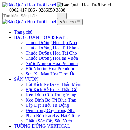
0902 417 686 - 0286659 3838
Mở menu
☰
Trang chủ
BẢO QUẢN HOA ISRAEL
Thuốc Dưỡng Hoa Tại Nhà
Thuốc Dưỡng Hoa Tại Shop
Thuốc Dưỡng Hoa Tại Chợ
Thuốc Dưỡng Hoa tại Vườn
Nước Nhuộm Hoa Premium
Bột Nhuộm Hoa Premium
Sơn Xịt Màu Hoa Tươi Úc
SÂN VƯỜN
Bột Kích Rễ Israel Thân Mềm
Bột Kích Rễ Israel Thẫn Gỗ
Keo Dính Côn Trùng Vàng
Keo Dính Bọ Trĩ Blue Trap
Lắp Đặt Tưới Tự Động
Đèn Trồng Cây Trong Nhà
Phân Bón Isarel & Hạt Giống
Chăm Sóc Cây Sân Vườn
TƯỜNG ĐỨNG VERTICAL