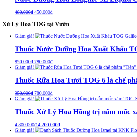
480.000
₫
450.000
₫
Xử Lý Hoa TOG tại Vườn
Giảm giá!
Thuốc Nước Dưỡng Hoa Xuất Khẩu TOG
850.000
₫
780.000
₫
Giảm giá!
Thuốc Rữa Hoa Tươi TOG 6 là chế phẩ
950.000
₫
780.000
₫
Giảm giá!
Thuốc Xử Lý Hoa Hồng trị nấm mốc x
4.800.000
₫
4.200.000
₫
Giảm giá!