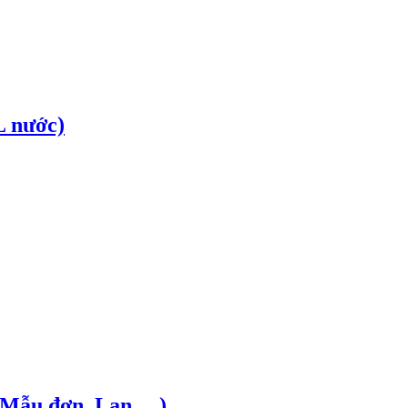
L nước)
 Mẫu đơn, Lan,…)