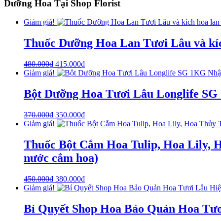
Dưỡng Hoa Tại Shop Florist
Giảm giá!
Thuốc Dưỡng Hoa Lan Tươi Lâu và kích
480.000
₫
415.000
₫
Giảm giá!
Bột Dưỡng Hoa Tươi Lâu Longlife SG
370.000
₫
350.000
₫
Giảm giá!
Thuốc Bột Cắm Hoa Tulip, Hoa Lily, H
nước cắm hoa)
450.000
₫
380.000
₫
Giảm giá!
Bí Quyết Shop Hoa Bảo Quản Hoa Tư