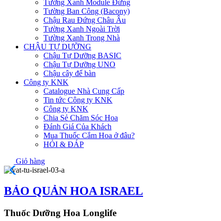
Tường Xanh Module Đứng
Tường Ban Công (Bacony)
Chậu Rau Đứng Châu Âu
Tường Xanh Ngoài Trời
Tường Xanh Trong Nhà
CHẬU TỰ DƯỠNG
Chậu Tự Dưỡng BASIC
Chậu Tự Dưỡng UNO
Chậu cây để bàn
Công ty KNK
Catalogue Nhà Cung Cấp
Tin tức Công ty KNK
Công ty KNK
Chia Sẻ Chăm Sóc Hoa
Đánh Giá Của Khách
Mua Thuốc Cắm Hoa ở đâu?
HỎI & ĐÁP
Giỏ hàng
BẢO QUẢN HOA ISRAEL
Thuốc Dưỡng Hoa Longlife