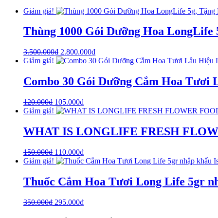
Giảm giá!
Thùng 1000 Gói Dưỡng Hoa LongLife
3.500.000
₫
2.800.000
₫
Giảm giá!
Combo 30 Gói Dưỡng Cắm Hoa Tươi Lâu
120.000
₫
105.000
₫
Giảm giá!
WHAT IS LONGLIFE FRESH FLO
150.000
₫
110.000
₫
Giảm giá!
Thuốc Cắm Hoa Tươi Long Life 5gr nh
350.000
₫
295.000
₫