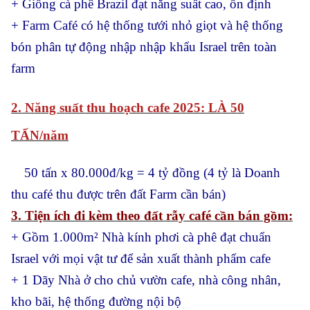
+ Giống cà phê Brazil đạt năng suất cao, ổn định
+ Farm Café có hệ thống tưới nhỏ giọt và hệ thống
bón phân tự động nhập nhập khẩu Israel trên toàn
farm
2. Năng suất thu hoạch cafe 2025: LÀ 50
TẤN/năm
50 tấn x 80.000đ/kg = 4 tỷ đồng (4 tỷ là Doanh
thu café thu được trên đất Farm cần bán)
3. Tiện ích đi kèm theo đất rẫy café cần bán gồm:
+ Gồm 1.000m² Nhà kính phơi cà phê đạt chuẩn
Israel với mọi vật tư để sản xuất thành phẩm cafe
+ 1 Dãy Nhà ở cho chủ vườn cafe, nhà công nhân,
kho bãi, hệ thống đường nội bộ