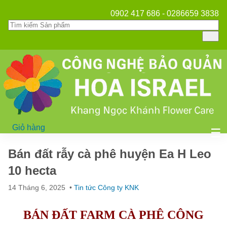
0902 417 686 - 0286659 3838
Giỏ hàng
Mở
☰
Bán đất rẫy cà phê huyện Ea H Leo
10 hecta
14 Tháng 6, 2025
•
Tin tức Công ty KNK
BÁN ĐẤT FARM CÀ PHÊ CÔNG