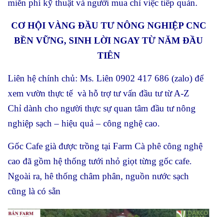
miễn phí kỹ thuật và người mua chỉ việc tiếp quản.
CƠ HỘI VÀNG ĐẦU TƯ NÔNG NGHIỆP CNC
BỀN VỮNG, SINH LỜI NGAY TỪ NĂM ĐẦU
TIÊN
Liên hệ chính chủ: Ms. Liên 0902 417 686 (zalo) để
xem vườn thực tế và hỗ trợ tư vấn đầu tư từ A-Z
Chỉ dành cho người thực sự quan tâm đầu tư nông
nghiệp sạch – hiệu quả – công nghệ cao.
Gốc Cafe già được trồng tại Farm Cà phê công nghệ
cao đã gồm hệ thống tưới nhỏ giọt từng gốc cafe.
Ngoài ra, hê thống châm phân, nguồn nước sạch
cũng là có sẵn