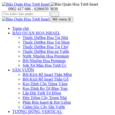
0902 417 686 - 0286659 3838
Mở menu
☰
Trang chủ
BẢO QUẢN HOA ISRAEL
Thuốc Dưỡng Hoa Tại Nhà
Thuốc Dưỡng Hoa Tại Shop
Thuốc Dưỡng Hoa Tại Chợ
Thuốc Dưỡng Hoa tại Vườn
Nước Nhuộm Hoa Premium
Bột Nhuộm Hoa Premium
Sơn Xịt Màu Hoa Tươi Úc
SÂN VƯỜN
Bột Kích Rễ Israel Thân Mềm
Bột Kích Rễ Israel Thẫn Gỗ
Keo Dính Côn Trùng Vàng
Keo Dính Bọ Trĩ Blue Trap
Lắp Đặt Tưới Tự Động
Đèn Trồng Cây Trong Nhà
Phân Bón Isarel & Hạt Giống
Chăm Sóc Cây Sân Vườn
TƯỜNG ĐỨNG VERTICAL