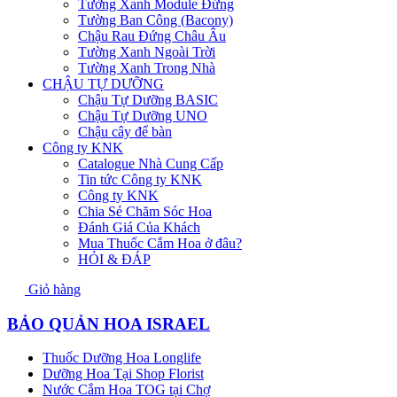
Tường Xanh Module Đứng
Tường Ban Công (Bacony)
Chậu Rau Đứng Châu Âu
Tường Xanh Ngoài Trời
Tường Xanh Trong Nhà
CHẬU TỰ DƯỠNG
Chậu Tự Dưỡng BASIC
Chậu Tự Dưỡng UNO
Chậu cây để bàn
Công ty KNK
Catalogue Nhà Cung Cấp
Tin tức Công ty KNK
Công ty KNK
Chia Sẻ Chăm Sóc Hoa
Đánh Giá Của Khách
Mua Thuốc Cắm Hoa ở đâu?
HỎI & ĐÁP
Giỏ hàng
BẢO QUẢN HOA ISRAEL
Thuốc Dưỡng Hoa Longlife
Dưỡng Hoa Tại Shop Florist
Nước Cắm Hoa TOG tại Chợ