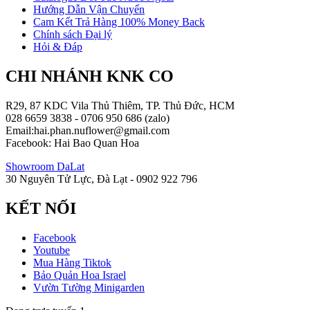
Hướng Dẫn Vận Chuyển
Cam Kết Trả Hàng 100% Money Back
Chính sách Đại lý
Hỏi & Đáp
CHI NHÁNH KNK CO
R29, 87 KDC Vila Thủ Thiêm, TP. Thủ Đức, HCM
028 6659 3838 - 0706 950 686 (zalo)
Email:hai.phan.nuflower@gmail.com
Facebook: Hai Bao Quan Hoa
Showroom DaLat
30 Nguyên Tử Lực, Đà Lạt - 0902 922 796
KẾT NỐI
Facebook
Youtube
Mua Hàng Tiktok
Bảo Quản Hoa Israel
Vườn Tường Minigarden