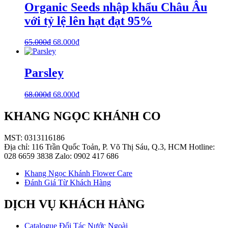
Organic Seeds nhập khẩu Châu Âu
với tỷ lệ lên hạt đạt 95%
65.000
₫
68.000
₫
Parsley
68.000
₫
68.000
₫
KHANG NGỌC KHÁNH CO
MST: 0313116186
Địa chỉ: 116 Trần Quốc Toản, P. Võ Thị Sáu, Q.3, HCM Hotline:
028 6659 3838 Zalo: 0902 417 686
Khang Ngọc Khánh Flower Care
Đánh Giá Từ Khách Hàng
DỊCH VỤ KHÁCH HÀNG
Catalogue Đối Tác Nước Ngoài