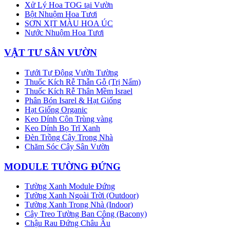
Xử Lý Hoa TOG tại Vườn
Bột Nhuộm Hoa Tươi
SƠN XỊT MÀU HOA ÚC
Nước Nhuộm Hoa Tươi
VẬT TƯ SÂN VƯỜN
Tưới Tự Động Vườn Tường
Thuốc Kích Rễ Thẫn Gỗ (Trị Nấm)
Thuốc Kích Rễ Thân Mềm Israel
Phân Bón Isarel & Hạt Giống
Hạt Giống Organic
Keo Dính Côn Trùng vàng
Keo Dính Bọ Trĩ Xanh
Đèn Trồng Cây Trong Nhà
Chăm Sóc Cây Sân Vườn
MODULE TƯỜNG ĐỨNG
Tường Xanh Module Đứng
Tường Xanh Ngoài Trời (Outdoor)
Tường Xanh Trong Nhà (Indoor)
Cây Treo Tường Ban Công (Bacony)
Chậu Rau Đứng Châu Âu