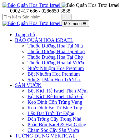
0902 417 686 - 0286659 3838
Mở menu
☰
Trang chủ
BẢO QUẢN HOA ISRAEL
Thuốc Dưỡng Hoa Tại Nhà
Thuốc Dưỡng Hoa Tại Shop
Thuốc Dưỡng Hoa Tại Chợ
Thuốc Dưỡng Hoa tại Vườn
Nước Nhuộm Hoa Premium
Bột Nhuộm Hoa Premium
Sơn Xịt Màu Hoa Tươi Úc
SÂN VƯỜN
Bột Kích Rễ Israel Thân Mềm
Bột Kích Rễ Israel Thẫn Gỗ
Keo Dính Côn Trùng Vàng
Keo Dính Bọ Trĩ Blue Trap
Lắp Đặt Tưới Tự Động
Đèn Trồng Cây Trong Nhà
Phân Bón Isarel & Hạt Giống
Chăm Sóc Cây Sân Vườn
TƯỜNG ĐỨNG VERTICAL