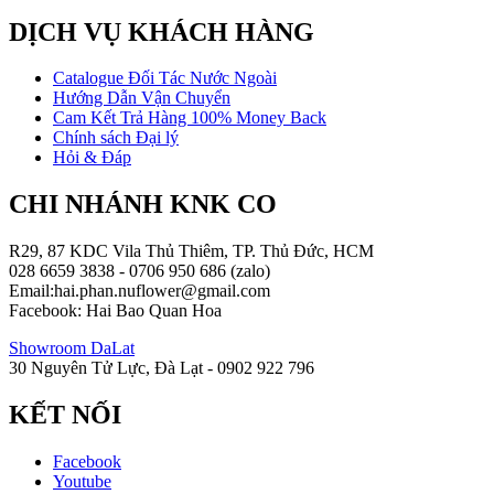
DỊCH VỤ KHÁCH HÀNG
Catalogue Đối Tác Nước Ngoài
Hướng Dẫn Vận Chuyển
Cam Kết Trả Hàng 100% Money Back
Chính sách Đại lý
Hỏi & Đáp
CHI NHÁNH KNK CO
R29, 87 KDC Vila Thủ Thiêm, TP. Thủ Đức, HCM
028 6659 3838 - 0706 950 686 (zalo)
Email:hai.phan.nuflower@gmail.com
Facebook: Hai Bao Quan Hoa
Showroom DaLat
30 Nguyên Tử Lực, Đà Lạt - 0902 922 796
KẾT NỐI
Facebook
Youtube