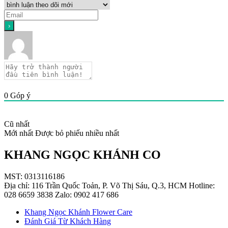
0
Góp ý
Cũ nhất
Mới nhất
Được bỏ phiếu nhiều nhất
KHANG NGỌC KHÁNH CO
MST: 0313116186
Địa chỉ: 116 Trần Quốc Toản, P. Võ Thị Sáu, Q.3, HCM Hotline:
028 6659 3838 Zalo: 0902 417 686
Khang Ngọc Khánh Flower Care
Đánh Giá Từ Khách Hàng