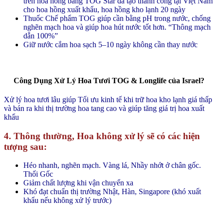
trên hoa hồng bằng TOG Star đã tạo thành công tại Việt Nam
cho hoa hồng xuất khẩu, hoa hồng kho lạnh 20 ngày
Thuốc Chế phẩm TOG giúp cần bằng pH trong nước, chống
nghẽn mạch hoa và giúp hoa hút nước tốt hơn. “Thông mạch
dẫn 100%”
Giữ nước cắm hoa sạch 5–10 ngày không cần thay nước
Công Dụng Xử Lý Hoa Tươi TOG & Longlife của Israel?
Xử lý hoa tươi lâu giúp Tối ưu kinh tế khi trữ hoa kho lạnh giá thấp
và bán ra khi thị trường hoa tang cao và giúp tăng giá trị hoa xuất
khẩu
4. Thông thường, Hoa không xử lý sẽ có các hiện
tượng sau:
Héo nhanh, nghẽn mạch. Vàng lá, Nhầy nhớt ở chân gốc.
Thối Gốc
Giảm chất lượng khi vận chuyển xa
Khó đạt chuẩn thị trường Nhật, Hàn, Singapore (khó xuất
khẩu nếu không xử lý trước)