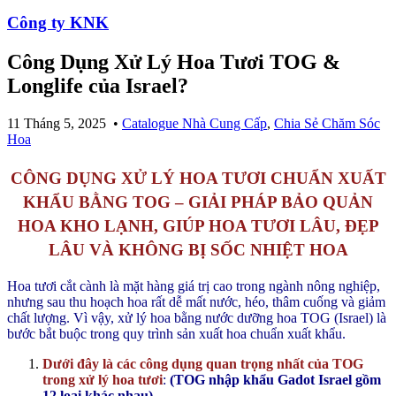
Công ty KNK
Công Dụng Xử Lý Hoa Tươi TOG &
Longlife của Israel?
11 Tháng 5, 2025
•
Catalogue Nhà Cung Cấp
,
Chia Sẻ Chăm Sóc
Hoa
CÔNG DỤNG XỬ LÝ HOA TƯƠI CHUẨN XUẤT
KHẨU BẰNG TOG – GIẢI PHÁP BẢO QUẢN
HOA KHO LẠNH, GIÚP HOA TƯƠI LÂU, ĐẸP
LÂU VÀ KHÔNG BỊ SỐC NHIỆT HOA
Hoa tươi cắt cành là mặt hàng giá trị cao trong ngành nông nghiệp,
nhưng sau thu hoạch hoa rất dễ mất nước, héo, thâm cuống và giảm
chất lượng. Vì vậy, xử lý hoa bằng nước dưỡng hoa TOG (Israel) là
bước bắt buộc trong quy trình sản xuất hoa chuẩn xuất khẩu.
Dưới đây là các công dụng quan trọng nhất của TOG
trong xử lý hoa tươi
:
(TOG nhập khẩu Gadot Israel gồm
12 loại khác nhau)