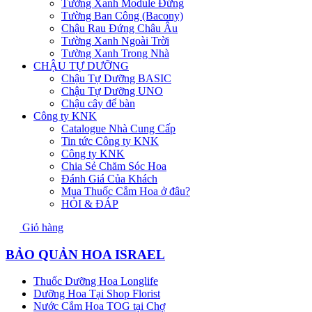
Tường Xanh Module Đứng
Tường Ban Công (Bacony)
Chậu Rau Đứng Châu Âu
Tường Xanh Ngoài Trời
Tường Xanh Trong Nhà
CHẬU TỰ DƯỠNG
Chậu Tự Dưỡng BASIC
Chậu Tự Dưỡng UNO
Chậu cây để bàn
Công ty KNK
Catalogue Nhà Cung Cấp
Tin tức Công ty KNK
Công ty KNK
Chia Sẻ Chăm Sóc Hoa
Đánh Giá Của Khách
Mua Thuốc Cắm Hoa ở đâu?
HỎI & ĐÁP
Giỏ hàng
BẢO QUẢN HOA ISRAEL
Thuốc Dưỡng Hoa Longlife
Dưỡng Hoa Tại Shop Florist
Nước Cắm Hoa TOG tại Chợ