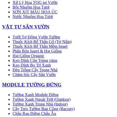
Xử Lý Hoa TOG tại Vườn
Bột Nhuộm Hoa Tươi
SƠN XỊT MÀU HOA ÚC
Nước Nhuộm Hoa Tươi
VẬT TƯ SÂN VƯỜN
Tưới Tự Động Vườn Tường
Thuốc Kích Rễ Thẫn Gỗ (Trị Nấm)
Thuốc Kích Rễ Thân Mềm Israel
Phân Bón Isarel & Hạt Giống
Hạt Giống Organic
Keo Dính Côn Trùng vàng
Keo Dính Bọ Trĩ Xanh
Đèn Trồng Cây Trong Nhà
Chăm Sóc Cây Sân Vườn
MODULE TƯỜNG ĐỨNG
Tường Xanh Module Đứng
Tường Xanh Ngoài Trời (Outdoor)
Tường Xanh Trong Nhà (Indoor)
Cây Treo Tường Ban Công (Bacony)
Chậu Rau Đứng Châu Âu