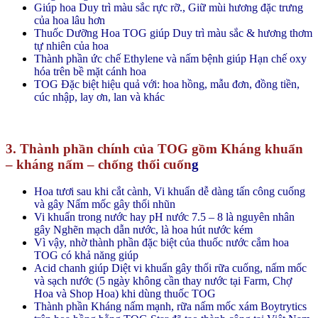
Giúp hoa Duy trì màu sắc rực rỡ., Giữ mùi hương đặc trưng
của hoa lâu hơn
Thuốc Dưỡng Hoa TOG giúp Duy trì màu sắc & hương thơm
tự nhiên của hoa
Thành phần ức chế Ethylene và nấm bệnh giúp Hạn chế oxy
hóa trên bề mặt cánh hoa
TOG Đặc biệt hiệu quả với: hoa hồng, mẫu đơn, đồng tiền,
cúc nhập, lay ơn, lan và khác
3. Thành phần chính của TOG gồm Kháng khuẩn
– kháng nấm – chống thối cuốn
g
Hoa tươi sau khi cắt cành, Vi khuẩn dễ dàng tấn công cuống
và gây Nấm mốc gây thối nhũn
Vi khuẩn trong nước hay pH nước 7.5 – 8 là nguyên nhân
gây Nghẽn mạch dẫn nước, là hoa hút nước kém
Vì vậy, nhờ thành phần đặc biệt của thuốc nước cắm hoa
TOG có khả năng giúp
Acid chanh giúp Diệt vi khuẩn gây thối rữa cuống, nấm mốc
và sạch nước (5 ngày không cần thay nước tại Farm, Chợ
Hoa và Shop Hoa) khi dùng thuốc TOG
Thành phần Kháng nấm mạnh, rữa nấm mốc xám Boytrytics