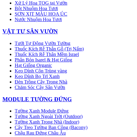
Xử Lý Hoa TOG tại Vườn
Bột Nhuộm Hoa Tươi
SƠN XỊT MÀU HOA ÚC
Nước Nhuộm Hoa Tươi
VẬT TƯ SÂN VƯỜN
Tưới Tự Động Vườn Tường
Thuốc Kích Rễ Thẫn Gỗ (Trị Nấm)
Thuốc Kích Rễ Thân Mềm Israel
Phân Bón Isarel & Hạt Giống
Hạt Giống Organic
Keo Dính Côn Trùng vàng
Keo Dính Bọ Trĩ Xanh
Đèn Trồng Cây Trong Nhà
Chăm Sóc Cây Sân Vườn
MODULE TƯỜNG ĐỨNG
Tường Xanh Module Đứng
Tường Xanh Ngoài Trời (Outdoor)
Tường Xanh Trong Nhà (Indoor)
Cây Treo Tường Ban Công (Bacony)
Chậu Rau Đứng Châu Âu