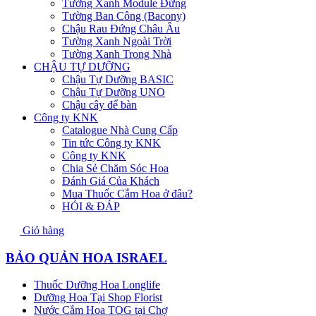
Tường Xanh Module Đứng
Tường Ban Công (Bacony)
Chậu Rau Đứng Châu Âu
Tường Xanh Ngoài Trời
Tường Xanh Trong Nhà
CHẬU TỰ DƯỠNG
Chậu Tự Dưỡng BASIC
Chậu Tự Dưỡng UNO
Chậu cây để bàn
Công ty KNK
Catalogue Nhà Cung Cấp
Tin tức Công ty KNK
Công ty KNK
Chia Sẻ Chăm Sóc Hoa
Đánh Giá Của Khách
Mua Thuốc Cắm Hoa ở đâu?
HỎI & ĐÁP
Giỏ hàng
BẢO QUẢN HOA ISRAEL
Thuốc Dưỡng Hoa Longlife
Dưỡng Hoa Tại Shop Florist
Nước Cắm Hoa TOG tại Chợ