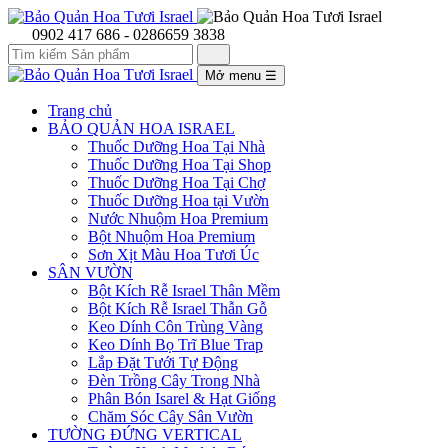
0902 417 686 - 0286659 3838
Mở menu
☰
Trang chủ
BẢO QUẢN HOA ISRAEL
Thuốc Dưỡng Hoa Tại Nhà
Thuốc Dưỡng Hoa Tại Shop
Thuốc Dưỡng Hoa Tại Chợ
Thuốc Dưỡng Hoa tại Vườn
Nước Nhuộm Hoa Premium
Bột Nhuộm Hoa Premium
Sơn Xịt Màu Hoa Tươi Úc
SÂN VƯỜN
Bột Kích Rễ Israel Thân Mềm
Bột Kích Rễ Israel Thẫn Gỗ
Keo Dính Côn Trùng Vàng
Keo Dính Bọ Trĩ Blue Trap
Lắp Đặt Tưới Tự Động
Đèn Trồng Cây Trong Nhà
Phân Bón Isarel & Hạt Giống
Chăm Sóc Cây Sân Vườn
TƯỜNG ĐỨNG VERTICAL