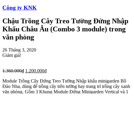
Công ty KNK
Chậu Trồng Cây Treo Tường Đứng Nhập
Khẩu Châu Âu (Combo 3 module) trong
văn phòng
26 Tháng 3, 2020
Giảm giá!
1.360.000
₫
1.200.000
₫
Module Trồng Cây Đứng Treo Tường Nhập khẩu minigarden Bồ
Đào Nha, dùng để trồng cây trên tường hay trang trí trồng cây xanh
văn phòng. Gồm 3 Khung Module Đứng Minigarden Vertical và 1
Khay hứng nước đứng
Thông tin sản phẩm
Quy cách:
Ngang 65cm x Cao 60cm X 9 cây
Đơn vị tính:
3 Chậu Module + 1 Tray Nước (kèm phụ kiện)
Bảo hành:
10 năm cây trong nhà