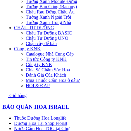
Tường Xanh Module Đứng
Tường Ban Công (Bacony)
Chậu Rau Đứng Châu Âu
Tường Xanh Ngoài Trời
Tường Xanh Trong Nhà
CHẬU TỰ DƯỠNG
Chậu Tự Dưỡng BASIC
Chậu Tự Dưỡng UNO
Chậu cây để bàn
Công ty KNK
Catalogue Nhà Cung Cấp
Tin tức Công ty KNK
Công ty KNK
Chia Sẻ Chăm Sóc Hoa
Đánh Giá Của Khách
Mua Thuốc Cắm Hoa ở đâu?
HỎI & ĐÁP
Giỏ hàng
BẢO QUẢN HOA ISRAEL
Thuốc Dưỡng Hoa Longlife
Dưỡng Hoa Tại Shop Florist
Nước Cắm Hoa TOG tại Chợ