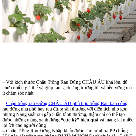
– Với kích thước Chậu Trồng Rau Đứng CHÂU ÂU khá lớn, đủ
chứa nhiều giá thể và giúp rau sạch tăng trưởng tốt và bền vững mà
ít chăm sóc nhất
–
Chậu trồng rau Đứng CHÂU ÂU phù hợp trồng Rau ban công
,
rau đứng nhà phố hay rau đứng sân thượng với diện tích nhỏ gọn
nhưng Năng suất rau gấp 5 lần bình thường, thậm chí có thể tạo
được những mảng xanh đứng
“cực kỳ” hiệu quả
và mang lại nhiều
lợi ích cho người dùng
–
Chậu Trồng Rau Đứng Nhập khẩu được làm từ nhựa PP chống