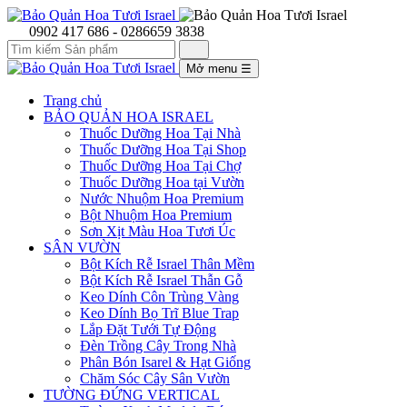
0902 417 686 - 0286659 3838
Mở menu
☰
Trang chủ
BẢO QUẢN HOA ISRAEL
Thuốc Dưỡng Hoa Tại Nhà
Thuốc Dưỡng Hoa Tại Shop
Thuốc Dưỡng Hoa Tại Chợ
Thuốc Dưỡng Hoa tại Vườn
Nước Nhuộm Hoa Premium
Bột Nhuộm Hoa Premium
Sơn Xịt Màu Hoa Tươi Úc
SÂN VƯỜN
Bột Kích Rễ Israel Thân Mềm
Bột Kích Rễ Israel Thẫn Gỗ
Keo Dính Côn Trùng Vàng
Keo Dính Bọ Trĩ Blue Trap
Lắp Đặt Tưới Tự Động
Đèn Trồng Cây Trong Nhà
Phân Bón Isarel & Hạt Giống
Chăm Sóc Cây Sân Vườn
TƯỜNG ĐỨNG VERTICAL