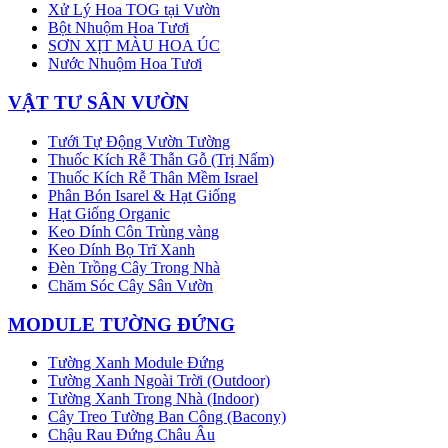
Xử Lý Hoa TOG tại Vườn
Bột Nhuộm Hoa Tươi
SƠN XỊT MÀU HOA ÚC
Nước Nhuộm Hoa Tươi
VẬT TƯ SÂN VƯỜN
Tưới Tự Động Vườn Tường
Thuốc Kích Rễ Thẫn Gỗ (Trị Nấm)
Thuốc Kích Rễ Thân Mềm Israel
Phân Bón Isarel & Hạt Giống
Hạt Giống Organic
Keo Dính Côn Trùng vàng
Keo Dính Bọ Trĩ Xanh
Đèn Trồng Cây Trong Nhà
Chăm Sóc Cây Sân Vườn
MODULE TƯỜNG ĐỨNG
Tường Xanh Module Đứng
Tường Xanh Ngoài Trời (Outdoor)
Tường Xanh Trong Nhà (Indoor)
Cây Treo Tường Ban Công (Bacony)
Chậu Rau Đứng Châu Âu