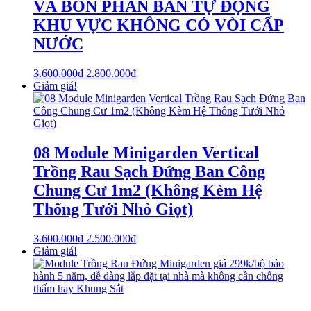
VÀ BÓN PHÂN BÁN TỰ ĐỘNG
KHU VỰC KHÔNG CÓ VÒI CẤP
NƯỚC
3.600.000
₫
2.800.000
₫
Giảm giá!
08 Module Minigarden Vertical
Trồng Rau Sạch Đứng Ban Công
Chung Cư 1m2 (Không Kèm Hệ
Thống Tưới Nhỏ Giọt)
3.600.000
₫
2.500.000
₫
Giảm giá!