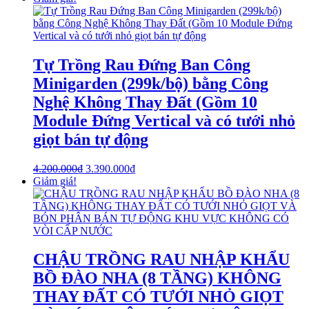
Tự Trồng Rau Đứng Ban Công
Minigarden (299k/bộ) bằng Công
Nghệ Không Thay Đất (Gồm 10
Module Đứng Vertical và có tưới nhỏ
giọt bán tự động
4.200.000
₫
3.390.000
₫
Giảm giá!
CHẬU TRỒNG RAU NHẬP KHẨU
BỒ ĐÀO NHA (8 TẦNG) KHÔNG
THAY ĐẤT CÓ TƯỚI NHỎ GIỌT