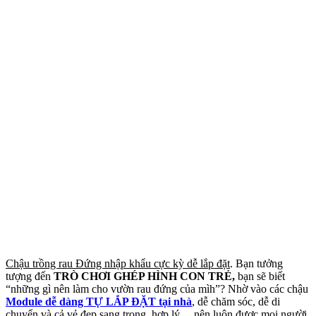
Chậu trồng rau Đứng nhập khẩu cực kỳ dễ lắp đặt
. Bạn tưởng
tượng đến
TRÒ CHƠI GHÉP HÌNH CON TRẺ,
bạn sẽ biết
“những gì nên làm cho vườn rau đứng của mìh”? Nhờ vào các chậu
Module dễ dàng TỰ LẮP ĐẶT tại nhà
, dễ chăm sóc, dễ di
chuyển và cả vẻ đẹp sang trọng, hợp lý… nên luôn được mọi người