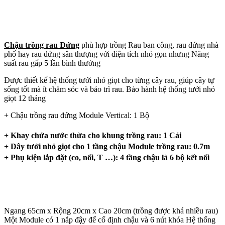
Chậu trồng rau Đứng
phù hợp trồng Rau ban công, rau đứng nhà
phố hay rau đứng sân thượng với diện tích nhỏ gọn nhưng Năng
suất rau gấp 5 lần bình thường
Được thiết kế hệ thống tưới nhỏ giọt cho từng cây rau, giúp cây tự
sống tốt mà ít chăm sóc và bảo trì rau. Bảo hành hệ thống tưới nhỏ
giọt 12 tháng
+ Chậu trồng rau đứng Module Vertical: 1 Bộ
+ Khay chứa nước thừa cho khung trồng rau: 1 Cái
+ Dây tưới nhỏ giọt cho 1 tầng chậu Module trồng rau: 0.7m
+ Phụ kiện lắp đặt (co, nối, T …): 4 tầng chậu là 6 bộ kết nối
Ngang 65cm x Rộng 20cm x Cao 20cm (trồng được khá nhiều rau)
Một Module có 1 nắp đậy để cố định chậu và 6 nút khóa Hệ thống