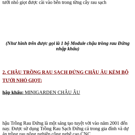
tưới nhỏ giọt được cài vào bên trong từng cây rau sạch
(Như hình trên được gọi là 1 bộ Module chậu trồng rau Đứng
nhập khẩu)
2. CHẬU TRỒNG RAU SẠCH ĐỨNG CHÂU ÂU KÈM BỘ
TƯỚI NHỎ GIỌT:
hập khẩu:
MINIGARDEN CHÂU ÂU
hậu Trồng Rau Đứng là một sáng tạo tuyệt vời vào năm 2001 đến
nay. Được sử dụng Trồng Rau Sạch Đứng cả trong gia đình và dự
án trồng rau nông nghiệp công nghệ cao CNC