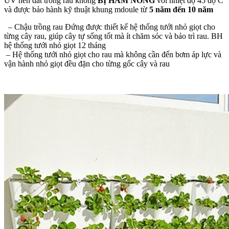
UV nên đất trồng rau không
BỊ HẦM NÓNG
với nhiệt độ 45 độ C
và được bảo hành kỹ thuật khung mdoule từ
5 năm đến 10 năm
–
Chậu trồng rau Đứng được thiết kế hệ thống tưới nhỏ giọt cho
từng cây rau, giúp cây tự sống tốt mà ít chăm sóc và bảo trì rau. BH
hệ thống tưới nhỏ giọt 12 tháng
– Hệ thống tưới nhỏ giọt cho rau mà không cần đến bơm áp lực và
vận hành nhỏ giọt đều đặn cho từng gốc cây và rau