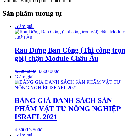
Mới nhất
Được bỏ phiếu nhiều nhất
Sản phẩm tương tự
Giảm giá!
Rau Đứng Ban Công (Thi công trọn
gói) chậu Module Châu Âu
4.200.000
₫
3.600.000
₫
Giảm giá!
BẢNG GIÁ DANH SÁCH SẢN
PHẨM VẬT TƯ NÔNG NGHIỆP
ISRAEL 2021
4.500
₫
3.500
₫
Giảm giá!