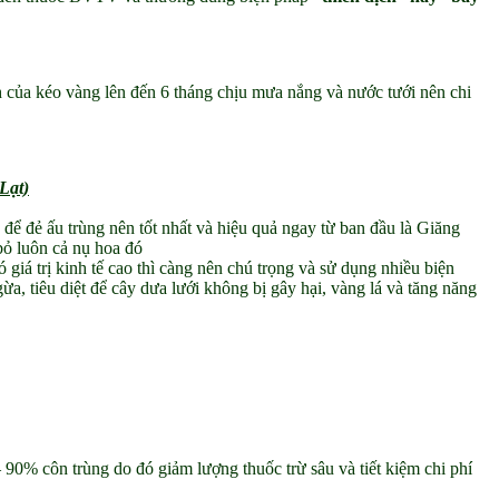
 của kéo vàng lên đến 6 tháng chịu mưa nắng và nước tưới nên chi
Lạt)
để đẻ ấu trùng nên tốt nhất và hiệu quả ngay từ ban đầu là Giăng
 bỏ luôn cả nụ hoa đó
có giá trị kinh tế cao thì càng nên chú trọng và sử dụng nhiều biện
a, tiêu diệt để cây dưa lưới không bị gây hại, vàng lá và tăng năng
% côn trùng do đó giảm lượng thuốc trừ sâu và tiết kiệm chi phí