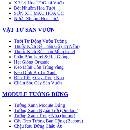
Xử Lý Hoa TOG tại Vườn
Bột Nhuộm Hoa Tươi
SƠN XỊT MÀU HOA ÚC
Nước Nhuộm Hoa Tươi
VẬT TƯ SÂN VƯỜN
Tưới Tự Động Vườn Tường
Thuốc Kích Rễ Thẫn Gỗ (Trị Nấm)
Thuốc Kích Rễ Thân Mềm Israel
Phân Bón Isarel & Hạt Giống
Hạt Giống Organic
Keo Dính Côn Trùng vàng
Keo Dính Bọ Trĩ Xanh
Đèn Trồng Cây Trong Nhà
Chăm Sóc Cây Sân Vườn
MODULE TƯỜNG ĐỨNG
Tường Xanh Module Đứng
Tường Xanh Ngoài Trời (Outdoor)
Tường Xanh Trong Nhà (Indoor)
Cây Treo Tường Ban Công (Bacony)
Chậu Rau Đứng Châu Âu