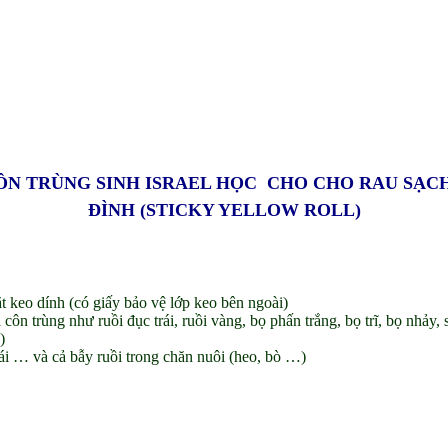
ÔN TRÙNG SINH ISRAEL HỌC CHO CHO RAU SẠC
ĐÌNH (STICKY YELLOW ROLL)
keo dính (có giấy bảo vệ lớp keo bên ngoài)
n trùng như ruồi đục trái, ruồi vàng, bọ phấn trắng, bọ trĩ, bọ nhảy, 
)
rái … và cả bẫy ruồi trong chăn nuôi (heo, bò …)