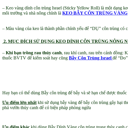
– Keo vàng dính côn trùng Israel (Sticky Yellow Roll) là một dạng k
môi trường và nhà nông chính là
KEO BẪY CÔN TRÙNG VÀNG
– Màu vàng của keo là thành phần chính yếu để “DỤ” côn trùng có 
2. MỤC ĐÍCH SỬ DỤNG KEO DÍNH CÔN TRÙNG NÔNG 
–
Khi bạn trồng rau thủy canh
, rau khí canh, rau trên cánh đồng:
thuốc BVTV để kiểm soát hay cũng
Bẫy Côn Trùng Israel
để “Đo” 
Hay bạn có thể dùng Bẫy côn trùng để bẫy và sẽ hạn chế được thuố
Ưu điểm lớn nhất
khi sử dụng bẫy vàng để bẫy côn trùng gây hại th
phá vườn thủy canh để có biện pháp phòng ngừa
Ưu điểm khác
khi dùng Bẫy Dính Vàng côn trùng trong thủy canh c