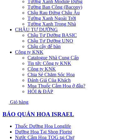
Tường Xanh Module Đứng
Tường Ban Công (Bacony)
Chậu Rau Đứng Châu Âu
Tường Xanh Ngoài Trời
Tường Xanh Trong Nhà
CHẬU TỰ DƯỠNG
Chậu Tự Dưỡng BASIC
Chậu Tự Dưỡng UNO
Chậu cây để bàn
Công ty KNK
Catalogue Nhà Cung Cấp
Tin tức Công ty KNK
Công ty KNK
Chia Sẻ Chăm Sóc Hoa
Đánh Giá Của Khách
Mua Thuốc Cắm Hoa ở đâu?
HỎI & ĐÁP
Giỏ hàng
BẢO QUẢN HOA ISRAEL
Thuốc Dưỡng Hoa Longlife
Dưỡng Hoa Tại Shop Florist
Nước Cắm Hoa TOG tại Chợ