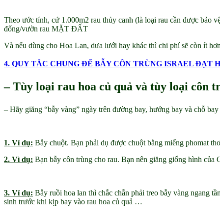
Theo ước tính, cứ 1.000m2 rau thủy canh (là loại rau cần được bảo 
đống/vườn rau MẶT ĐẤT
Và nếu dùng cho Hoa Lan, dưa lưới hay khác thì chi phí sẽ còn ít hơ
4. QUY TẮC CHUNG ĐỂ BẪY CÔN TRÙNG ISRAEL ĐẠT H
– Tùy loại rau hoa củ quả và tùy loại côn
– Hãy giăng “bẫy vàng” ngày trên đường bay, hướng bay và chỗ bay
1. Ví dụ:
Bẫy chuột. Bạn phải dụ được chuột bằng miếng phomat thơm
2. Vì dụ:
Bạn bẫy côn trùng cho rau. Bạn nên giăng giống hình của 
3. Ví dụ:
Bẫy ruồi hoa lan thì chắc chắn phải treo bẫy vàng ngang tầ
sinh trước khi kịp bay vào rau hoa củ quả …