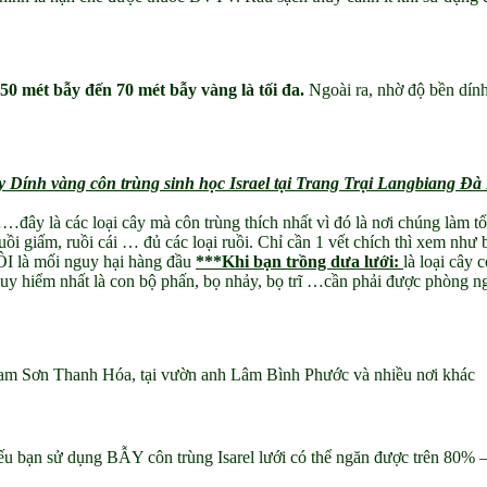
50 mét bẫy đến 70 mét bẫy vàng là tối đa.
Ngoài ra, nhờ độ bền dính
y Dính vàng côn trùng sinh học Israel tại Trang Trại Langbiang Đà 
ây là các loại cây mà côn trùng thích nhất vì đó là nơi chúng làm tổ 
uồi giấm, ruồi cái … đủ các loại ruồi. Chỉ cần 1 vết chích thì xem như
 là mối nguy hại hàng đầu
***Khi bạn trồng dưa lưới:
là loại cây 
uy hiểm nhất là con bộ phấn, bọ nhảy, bọ trĩ …cần phải được phòng ngừ
m Lam Sơn Thanh Hóa, tại vườn anh Lâm Bình Phước và nhiều nơi khác
n sử dụng BẪY côn trùng Isarel lưới có thể ngăn được trên 80% – 90