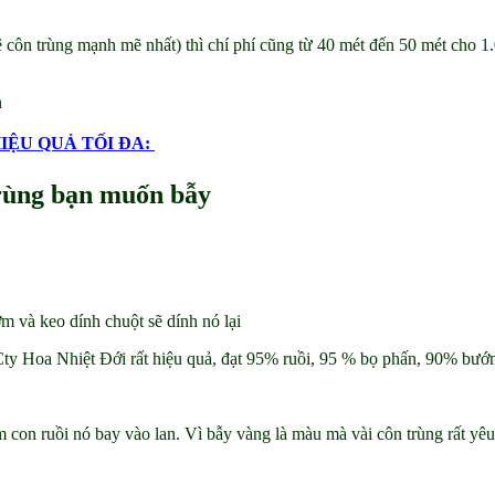
vệ côn trùng mạnh mẽ nhất) thì chí phí cũng từ 40 mét đến 50 mét cho
n
IỆU QUẢ TỐI ĐA:
 trùng bạn muốn bẫy
 và keo dính chuột sẽ dính nó lại
Cty Hoa Nhiệt Đới rất hiệu quả, đạt 95% ruồi, 95 % bọ phấn, 90% bư
m con ruồi nó bay vào lan. Vì bẫy vàng là màu mà vài côn trùng rất yê