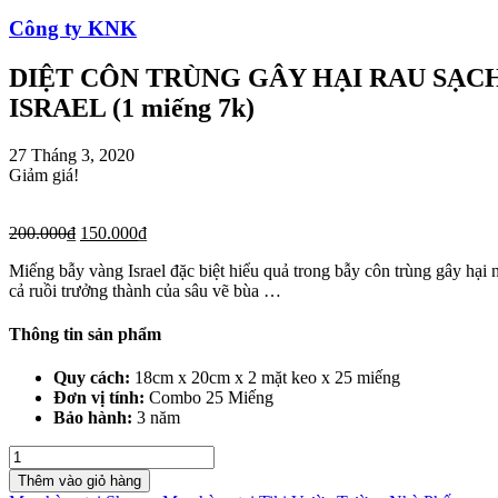
Công ty KNK
DIỆT CÔN TRÙNG GÂY HẠI RAU SẠC
ISRAEL (1 miếng 7k)
27 Tháng 3, 2020
Giảm giá!
200.000
₫
150.000
₫
Miếng bẫy vàng Israel đặc biệt hiểu quả trong bẫy côn trùng gây hạ
cả ruồi trưởng thành của sâu vẽ bùa …
Thông tin sản phẩm
Quy cách:
18cm x 20cm x 2 mặt keo x 25 miếng
Đơn vị tính:
Combo 25 Miếng
Bảo hành:
3 năm
DIỆT
CÔN
Thêm vào giỏ hàng
TRÙNG