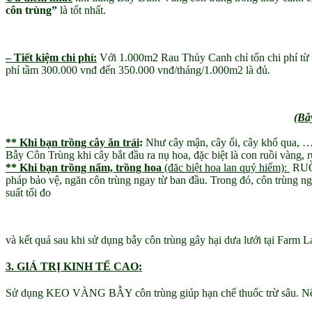
côn trùng”
là tốt nhất.
– Tiết kiệm chi phí:
Với 1.000m2 Rau Thủy Canh chỉ tốn chi phí từ
phí tầm 300.000 vnđ đến 350.000 vnđ/tháng/1.000m2 là đủ.
(Bẫ
** Khi bạn trồng cây ăn trái
:
Như cây mận, cây ổi, cây khổ qua, ……đ
Bẫy Côn Trùng khi cây bắt đầu ra nụ hoa, đặc biệt là con ruồi vàng, r
** Khi bạn trồng nấm, trồng hoa
(đăc biệt hoa lan quý hiếm):
RUỒI
pháp bảo vệ, ngăn côn trùng ngay từ ban đầu. Trong đó, côn trùng ng
suất tối đo
và kết quả sau khi sử dụng bẫy côn trùng gây hại dưa lưới tại Far
3. GIÁ TRỊ KINH TẾ CAO:
Sử dụng KEO VÀNG BẪY côn trùng giúp hạn chế thuốc trừ sâu. Nếu bạ