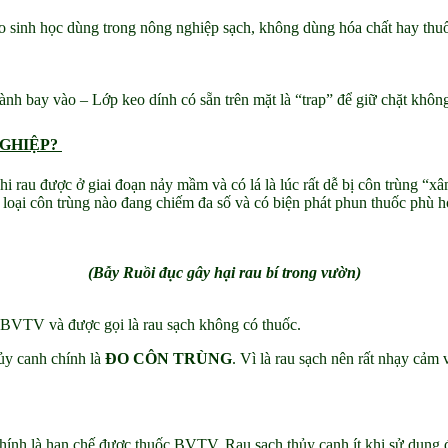
eo sinh học dùng trong nông nghiệp sạch, không dùng hóa chất hay thuốc
cành bay vào
– Lớp keo dính có sẵn trên mặt là “trap” để giữ chặt không
NGHIỆP?
 Khi rau được ở giai đoạn nảy mầm và có lá là lúc rất dễ bị côn trùng 
loại côn trùng nào đang chiếm đa số và có biện phát phun thuốc phù 
(Bẫy Ruồi đục gây hại rau bí trong vườn)
c BVTV và được gọi là rau sạch không có thuốc.
ủy canh chính là
ĐO CÔN TRÙNG
. Vì là rau sạch nên rất nhạy cảm
hính là hạn chế được thuốc BVTV. Rau sạch thủy canh ít khi sử dụn