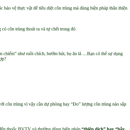
 bảo vệ thực vật để tiêu diệt côn trùng mà dùng biện pháp thân thiện
 có côn trùng thoát ra và tự chết trong đó
“xâm chiếm” như ruồi chích, bướm hút, bọ ăn lá …Bạn có thể sự dụng
hợp?
 với côn trùng vì vậy cần dự phòng hay “Đo” lượng côn trùng nào sắp
g đến thuốc BVTV và thường dùng biện pháp
“thiên dịch” hay “bẫy