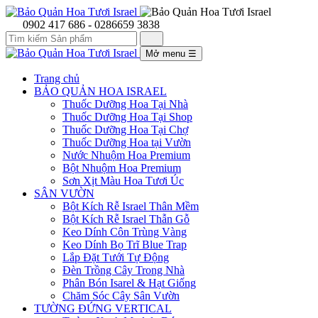
0902 417 686 - 0286659 3838
Mở menu
☰
Trang chủ
BẢO QUẢN HOA ISRAEL
Thuốc Dưỡng Hoa Tại Nhà
Thuốc Dưỡng Hoa Tại Shop
Thuốc Dưỡng Hoa Tại Chợ
Thuốc Dưỡng Hoa tại Vườn
Nước Nhuộm Hoa Premium
Bột Nhuộm Hoa Premium
Sơn Xịt Màu Hoa Tươi Úc
SÂN VƯỜN
Bột Kích Rễ Israel Thân Mềm
Bột Kích Rễ Israel Thẫn Gỗ
Keo Dính Côn Trùng Vàng
Keo Dính Bọ Trĩ Blue Trap
Lắp Đặt Tưới Tự Động
Đèn Trồng Cây Trong Nhà
Phân Bón Isarel & Hạt Giống
Chăm Sóc Cây Sân Vườn
TƯỜNG ĐỨNG VERTICAL