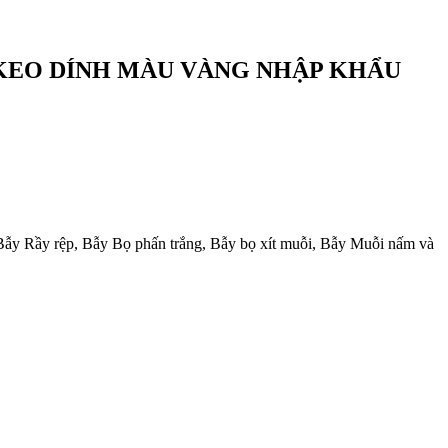
 KEO DÍNH MÀU VÀNG NHẬP KHẨU
, Bẫy Rầy rệp, Bẫy Bọ phấn trắng, Bẫy bọ xít muỗi, Bẫy Muỗi nấm và