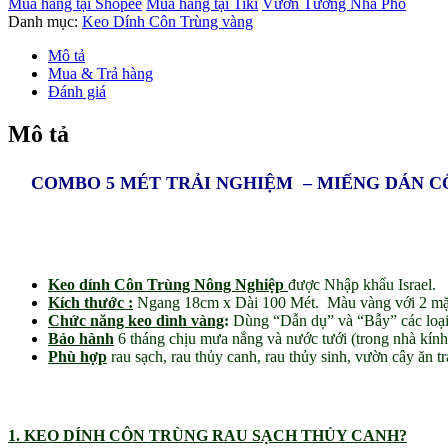
Mua hàng tại Shopee
Mua hàng tại Tiki
Vườn Tường Nhà Phố
GÂY
Danh mục:
Keo Dính Côn Trùng vàng
HẠI
RAU
Mô tả
SẠCH
Mua & Trả hàng
SÂN
Đánh giá
THƯỢNG,
RAU
Mô tả
NHÀ
PHỐ
BẰNG
COMBO 5 MÉT TRẢI NGHIỆM – MIẾNG DÁN C
KEO
DÍNH
MÀU
VÀNG
NHẬP
Keo dính Côn Trùng Nông Nghiệp
được Nhập khẩu Israel.
KHẨU
Kích thước :
Ngang 18cm x Dài 100 Mét. Màu vàng với 2 mặt 
ISRAEL
Chức năng keo dình vàng
:
Dùng “Dẫn dụ” và “Bẫy” các loại cô
(1
Bảo hành
6 tháng chịu mưa nắng và nước tưới (trong nhà kính
miếng
Phù hợp
rau sạch, rau thủy canh, rau thủy sinh, vườn cây ăn t
7k)
số
lượng
1. KEO DÍNH CÔN TRÙNG RAU SẠCH THỦY CANH?