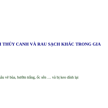
H THỦY CANH VÀ RAU SẠCH KHÁC TRONG GIA
sâu vẽ bùa, bướm trắng, ốc sên … và bị keo dính lại