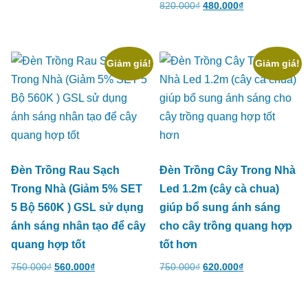
820.000
₫
480.000
₫
Giảm giá!
Giảm giá!
Đèn Trồng Rau Sạch
Đèn Trồng Cây Trong Nhà
Trong Nhà (Giảm 5% SET
Led 1.2m (cây cà chua)
5 Bộ 560K ) GSL sử dụng
giúp bổ sung ánh sáng
ánh sáng nhân tạo để cây
cho cây trồng quang hợp
quang hợp tốt
tốt hơn
750.000
₫
560.000
₫
750.000
₫
620.000
₫