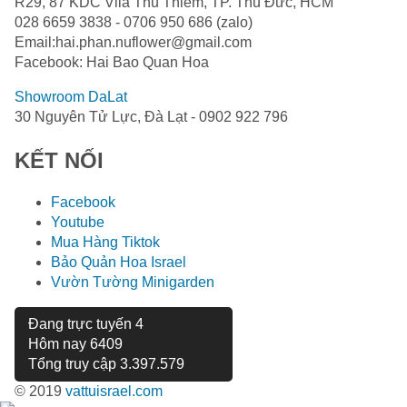
R29, 87 KDC Vila Thủ Thiêm, TP. Thủ Đức, HCM
028 6659 3838 - 0706 950 686 (zalo)
Email:hai.phan.nuflower@gmail.com
Facebook: Hai Bao Quan Hoa
Showroom DaLat
30 Nguyên Tử Lực, Đà Lạt - 0902 922 796
KẾT NỐI
Facebook
Youtube
Mua Hàng Tiktok
Bảo Quản Hoa Israel
Vườn Tường Minigarden
Đang trực tuyến
4
Hôm nay
6409
Tổng truy cập
3.397.579
© 2019
vattuisrael.com