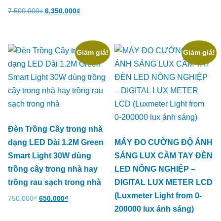
7.500.000
₫
6.350.000
₫
Giảm giá!
Giảm giá!
Đèn Trồng Cây trong nhà
dạng LED Dài 1.2M Green
MÁY ĐO CƯỜNG ĐỘ ÁNH
Smart Light 30W dùng
SÁNG LUX CẦM TAY ĐÈN
trồng cây trong nhà hay
LED NÔNG NGHIỆP –
trồng rau sạch trong nhà
DIGITAL LUX METER LCD
(Luxmeter Light from 0-
750.000
₫
650.000
₫
200000 lux ánh sáng)