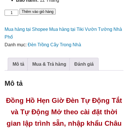
Bảo hành:
12 Tháng
Thêm vào giỏ hàng
Đồng
Hồ
Hẹn
Mua hàng tại Shopee
Mua hàng tại Tiki
Vườn Tường Nhà
Giờ
Phố
Đèn
Danh mục:
Đèn Trồng Cây Trong Nhà
Timber
nhập
Mô tả
Mua & Trả hàng
Đánh giá
khẩu
Châu
Âu
Mô tả
số
lượng
Đồng Hồ Hẹn Giờ Đèn Tự Động Tắt
và Tự Động Mở theo cài đặt thời
gian lập trình sẵn, nhập khẩu Châu