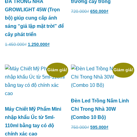
ĐÁ TRONG NHÀ
trưởng cây trồng
GROWLIGHT 45W (Trọn
720.000
₫
650.000
₫
bộ) giúp cung cấp ánh
sáng “giả lập mặt trời” để
cây phát triển
1.450.000
₫
1.250.000
₫
Giảm giá!
Giảm giá!
Đèn Led Trồng Nấm Linh
Máy Chiết Mỹ Phẩm Mini
Chi Trong Nhà 30W
nhập khẩu Úc từ 5ml-
(Combo 10 Bộ)
110ml bằng tay có độ
750.000
₫
595.000
₫
chính xác cao