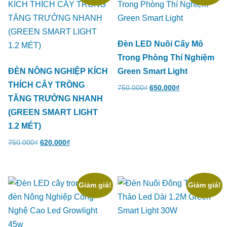
Đèn LED Nuôi Cấy Mô
Trong Phòng Thí Nghiệm
ĐÈN NÔNG NGHIỆP KÍCH
Green Smart Light
THÍCH CÂY TRỒNG
750.000
₫
650.000
₫
TĂNG TRƯỞNG NHANH
(GREEN SMART LIGHT
1.2 MÉT)
750.000
₫
620.000
₫
Giảm giá!
Giảm giá!