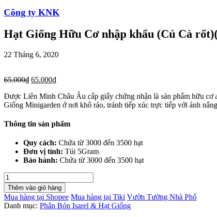
Công ty KNK
Hạt Giống Hữu Cơ nhập khẩu (Củ Cà rốt)
22 Tháng 6, 2020
65.000
₫
65.000
₫
Được Liên Minh Châu Âu cấp giấy chứng nhận là sản phẩm hữu cơ an
Giống Minigarden ở nơi khô ráo, tránh tiếp xúc trực tiếp với ánh nắng
Thông tin sản phẩm
Quy cách:
Chứa từ 3000 đến 3500 hạt
Đơn vị tính:
Túi 5Gram
Bảo hành:
Chứa từ 3000 đến 3500 hạt
Hạt
Giống
Thêm vào giỏ hàng
Hữu
Mua hàng tại Shopee
Mua hàng tại Tiki
Vườn Tường Nhà Phố
Cơ
Danh mục:
Phân Bón Isarel & Hạt Giống
nhập