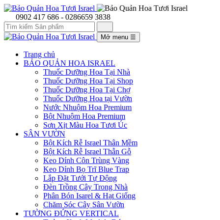
0902 417 686 - 0286659 3838
Mở menu
☰
Trang chủ
BẢO QUẢN HOA ISRAEL
Thuốc Dưỡng Hoa Tại Nhà
Thuốc Dưỡng Hoa Tại Shop
Thuốc Dưỡng Hoa Tại Chợ
Thuốc Dưỡng Hoa tại Vườn
Nước Nhuộm Hoa Premium
Bột Nhuộm Hoa Premium
Sơn Xịt Màu Hoa Tươi Úc
SÂN VƯỜN
Bột Kích Rễ Israel Thân Mềm
Bột Kích Rễ Israel Thẫn Gỗ
Keo Dính Côn Trùng Vàng
Keo Dính Bọ Trĩ Blue Trap
Lắp Đặt Tưới Tự Động
Đèn Trồng Cây Trong Nhà
Phân Bón Isarel & Hạt Giống
Chăm Sóc Cây Sân Vườn
TƯỜNG ĐỨNG VERTICAL