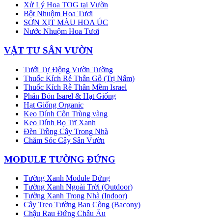
Xử Lý Hoa TOG tại Vườn
Bột Nhuộm Hoa Tươi
SƠN XỊT MÀU HOA ÚC
Nước Nhuộm Hoa Tươi
VẬT TƯ SÂN VƯỜN
Tưới Tự Động Vườn Tường
Thuốc Kích Rễ Thẫn Gỗ (Trị Nấm)
Thuốc Kích Rễ Thân Mềm Israel
Phân Bón Isarel & Hạt Giống
Hạt Giống Organic
Keo Dính Côn Trùng vàng
Keo Dính Bọ Trĩ Xanh
Đèn Trồng Cây Trong Nhà
Chăm Sóc Cây Sân Vườn
MODULE TƯỜNG ĐỨNG
Tường Xanh Module Đứng
Tường Xanh Ngoài Trời (Outdoor)
Tường Xanh Trong Nhà (Indoor)
Cây Treo Tường Ban Công (Bacony)
Chậu Rau Đứng Châu Âu