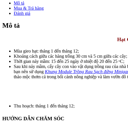
khẩu
Mô tả
(Củ
Mua & Trả hàng
Cà
Đánh giá
rốt)
(Hết
Mô tả
hàng)
số
lượng
Hạt 
Mùa gieo hạt: tháng 1 đến tháng 12;
Khoảng cách giữa các hàng trồng 30 cm và 5 cm giữa các cây; 
Thời gian nảy mầm: 15 đến 25 ngày ở nhiệt độ 20 đến 25 ᵒC;
Sau khi nảy mầm, cấy cây con vào vật dụng trồng rau của nhà bạ
bạn nên sử dụng
Khung Module Trồng Rau Sạch đứng Miniga
thảo mộc thơm cả trong bối cảnh nông nghiệp và làm vườn đô t
Thu hoạch: tháng 1 đến tháng 12;
HƯỚNG DẪN CHĂM SÓC