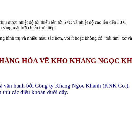
hịu được nhiệt độ tối thiểu lên tới 5 ᵒC và nhiệt độ cao lên đến 30 C;
sáng mặt trời chiếu trực tiếp;
;
ng hình trụ và nhiều màu sắc hơn, với ít hoặc không có “trái tim” xơ v
Ả HÀNG HÓA VỀ KHO KHANG NGỌC K
và vận hành bởi Công ty Khang Ngọc Khánh (KNK Co.).
 thủ các điều khoản dưới đây.