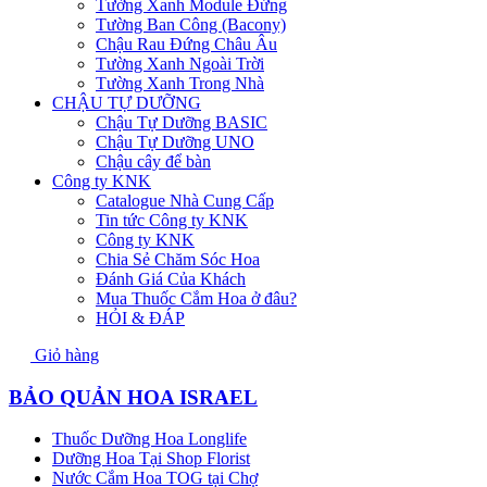
Tường Xanh Module Đứng
Tường Ban Công (Bacony)
Chậu Rau Đứng Châu Âu
Tường Xanh Ngoài Trời
Tường Xanh Trong Nhà
CHẬU TỰ DƯỠNG
Chậu Tự Dưỡng BASIC
Chậu Tự Dưỡng UNO
Chậu cây để bàn
Công ty KNK
Catalogue Nhà Cung Cấp
Tin tức Công ty KNK
Công ty KNK
Chia Sẻ Chăm Sóc Hoa
Đánh Giá Của Khách
Mua Thuốc Cắm Hoa ở đâu?
HỎI & ĐÁP
Giỏ hàng
BẢO QUẢN HOA ISRAEL
Thuốc Dưỡng Hoa Longlife
Dưỡng Hoa Tại Shop Florist
Nước Cắm Hoa TOG tại Chợ