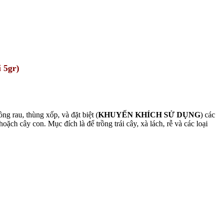
 5gr)
ng rau, thùng xốp, và đặt biệt (
KHUYẾN KHÍCH SỬ DỤNG
) các
oặch cây con. Mục đích là để trồng trái cây, xà lách, rễ và các loại