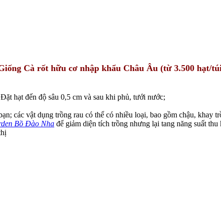
Giống Cà rốt hữu cơ nhập khẩu Châu Âu (từ 3.500 hạt/túi
Đặt hạt đến độ sâu 0,5 cm và sau khi phủ, tưới nước;
n; các vật dụng trồng rau có thể có nhiều loại, bao gồm chậu, khay trồ
rden Bồ Đào Nha
để giảm diện tích trồng nhưng lại tang năng suất thu h
hị