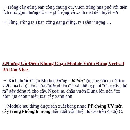
+ Trồng cây đứng ban công chung cư, vườn đứng nhà phố với diện
tích nhỏ gọn nhưng độ che phủ rộng và xanh mát đến tuyệt vời
+ Dùng Trồng rau ban công dạng đứng, rau sân thượng …
3.Những Ưu Điểm Khung Chậu Module Vườn Đứng Vertical
Bồ Đào Nha:
+ Kích thước Chậu Module Đứng “
đủ lớn”
(ngang 65cm x 20cm
x 20cm/chậu) nên chứa được nhiều đất và không phải “Chẻ cây nhỏ
ra” gây động rễ cho cây. Ngoài ra, chậu vườn Đứng lớn nên “cơ
hội” lựa chọn nhiều loại cây xanh hơn
+ Module rau đứng được sản xuất bằng nhựa
PP chống UV nên
cây trồng không bị nóng
, hầm đất với nhiệt độ cao trên 45 độ C.