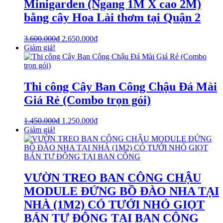
Minigarden (Ngang 1M X cao 2M)
bằng cây Hoa Lài thơm tại Quận 2
3.600.000
₫
2.650.000
₫
Giảm giá!
Thi công Cây Ban Công Chậu Đá Mài
Giá Rẻ (Combo trọn gói)
1.450.000
₫
1.250.000
₫
Giảm giá!
VƯỜN TREO BAN CÔNG CHẬU
MODULE ĐỨNG BỒ ĐÀO NHA TẠI
NHÀ (1M2) CÓ TƯỚI NHỎ GIỌT
BÁN TỰ ĐỘNG TẠI BAN CÔNG