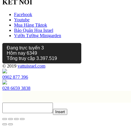
KẾT NỐI
Facebook
Youtube
Mua Hàng Tiktok
Bảo Quản Hoa Israel
Vườn Tường Minigarden
Đang trực tuyến
3
Hôm nay
6349
Tổng truy cập
3.397.519
© 2019
vattuisrael.com
0902 877 396
028 6659 3838
Insert