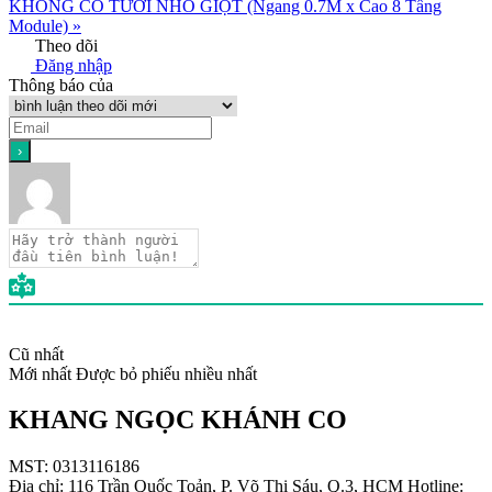
KHÔNG CÓ TƯỚI NHỎ GIỌT (Ngang 0.7M x Cao 8 Tầng
Module) »
Theo dõi
Đăng nhập
Thông báo của
Cũ nhất
Mới nhất
Được bỏ phiếu nhiều nhất
KHANG NGỌC KHÁNH CO
MST: 0313116186
Địa chỉ: 116 Trần Quốc Toản, P. Võ Thị Sáu, Q.3, HCM Hotline: