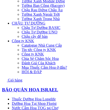
Tường Xanh Module Đứng
Tường Ban Công (Bacony)
Chậu Rau Đứng Châu Âu
Tường Xanh Ngoài Trời
Tường Xanh Trong Nhà
CHẬU TỰ DƯỠNG
Chậu Tự Dưỡng BASIC
Chậu Tự Dưỡng UNO
Chậu cây để bàn
Công ty KNK
Catalogue Nhà Cung Cấp
Tin tức Công ty KNK
Công ty KNK
Chia Sẻ Chăm Sóc Hoa
Đánh Giá Của Khách
Mua Thuốc Cắm Hoa ở đâu?
HỎI & ĐÁP
Giỏ hàng
BẢO QUẢN HOA ISRAEL
Thuốc Dưỡng Hoa Longlife
Dưỡng Hoa Tại Shop Florist
Nước Cắm Hoa TOG tại Chợ