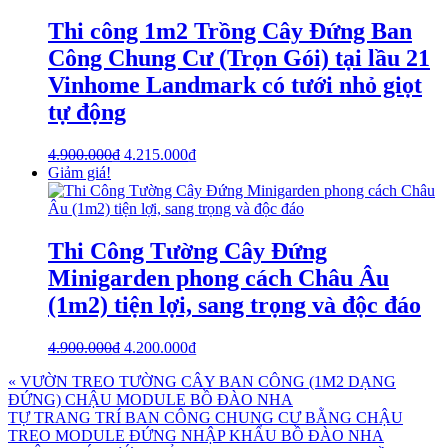
Thi công 1m2 Trồng Cây Đứng Ban
Công Chung Cư (Trọn Gói) tại lầu 21
Vinhome Landmark có tưới nhỏ giọt
tự động
4.900.000
₫
4.215.000
₫
Giảm giá!
Thi Công Tường Cây Đứng
Minigarden phong cách Châu Âu
(1m2) tiện lợi, sang trọng và độc đáo
4.900.000
₫
4.200.000
₫
« VƯỜN TREO TƯỜNG CÂY BAN CÔNG (1M2 DẠNG
ĐỨNG) CHẬU MODULE BỒ ĐÀO NHA
TỰ TRANG TRÍ BAN CÔNG CHUNG CƯ BẰNG CHẬU
TREO MODULE ĐỨNG NHẬP KHẨU BỒ ĐÀO NHA