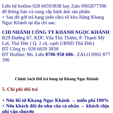
Liên hệ hotline 028 66593838 hay Zalo 0902877396
để thông báo và cung cấp hình ảnh sản phẩm
+ Sau đó gởi trả hang (nếu cần) về kho Hàng Khang
Ngọc Khánh tại địa chỉ sau:
CHI NHÁNH CÔNG TY KHANH NGỌC KHÁNH
R29 Đường 87, KDC Vila Thủ Thiêm, P. Thạnh Mỹ
Lợi, Thủ Đức ( Q. 2 cũ, cạnh UBND Thủ Đức)
ĐT Công ty: 028 6659 3838
ĐT Hotline: Ms. Liên
0706 950 686
– ZALO 0902 877
396
Chính Sách Đổi trả hàng tại Khang Ngọc Khánh
5. Chi phí đổi trả
+ Nếu lỗi từ Khang Ngọc Khánh → miễn phí 100%
+ Nếu khách đổi do nhu cầu cá nhân → khách chịu
phí vận chuyển