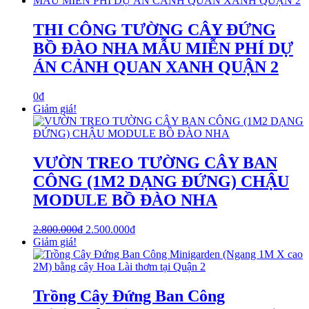
THI CÔNG TƯỜNG CÂY ĐỨNG
BỒ ĐÀO NHA MẪU MIỄN PHÍ DỰ
ÁN CẢNH QUAN XANH QUẬN 2
0
₫
Giảm giá!
VƯỜN TREO TƯỜNG CÂY BAN
CÔNG (1M2 DẠNG ĐỨNG) CHẬU
MODULE BỒ ĐÀO NHA
2.800.000
₫
2.500.000
₫
Giảm giá!
Trồng Cây Đứng Ban Công