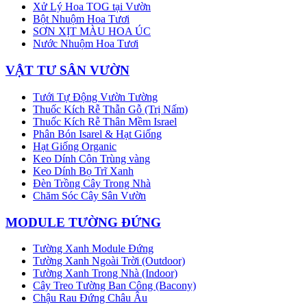
Xử Lý Hoa TOG tại Vườn
Bột Nhuộm Hoa Tươi
SƠN XỊT MÀU HOA ÚC
Nước Nhuộm Hoa Tươi
VẬT TƯ SÂN VƯỜN
Tưới Tự Động Vườn Tường
Thuốc Kích Rễ Thẫn Gỗ (Trị Nấm)
Thuốc Kích Rễ Thân Mềm Israel
Phân Bón Isarel & Hạt Giống
Hạt Giống Organic
Keo Dính Côn Trùng vàng
Keo Dính Bọ Trĩ Xanh
Đèn Trồng Cây Trong Nhà
Chăm Sóc Cây Sân Vườn
MODULE TƯỜNG ĐỨNG
Tường Xanh Module Đứng
Tường Xanh Ngoài Trời (Outdoor)
Tường Xanh Trong Nhà (Indoor)
Cây Treo Tường Ban Công (Bacony)
Chậu Rau Đứng Châu Âu