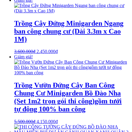
Giảm giá!
Trồng Cây Đứng Minigarden Ngang
ban công chung cư (Dài 3.3m x Cao
1M)
3.600.000
₫
2.450.000
₫
Giảm giá!
Trồng Vườn Đứng Cây Ban Công
Chung Cư Minigarden Bồ Đào Nha
(Set 1m2 trọn gói thi công)gồm tưới
tự động 100% ban công
5.500.000
₫
4.150.000
₫