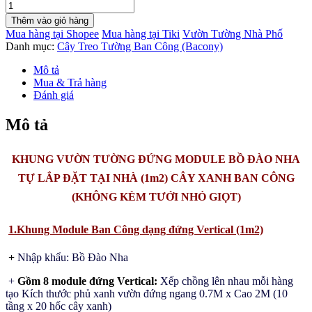
Khung
Vườn
Thêm vào giỏ hàng
Đứng
Mua hàng tại Shopee
Mua hàng tại Tiki
Vườn Tường Nhà Phố
Cây
Danh mục:
Cây Treo Tường Ban Công (Bacony)
và
Rau
Mô tả
Ban
Mua & Trả hàng
Công
Đánh giá
Bồ
Đào
Mô tả
Nha
(không
kèm
KHUNG VƯỜN TƯỜNG ĐỨNG MODULE BỒ ĐÀO NHA
tưới
TỰ LẮP ĐẶT TẠI NHÀ (1m2) CÂY XANH BAN CÔNG
nhỏ
giọt)
(KHÔNG KÈM TƯỚI NHỎ GIỌT)
tự
trồng
1.Khung Module Ban Công dạng đứng Vertical (1m2)
cây
ban
công
+
Nhập khẩu: Bồ Đào Nha
tại
nhà
+
Gồm 8 module đứng Vertical:
Xếp chồng lên nhau mỗi hàng
số
tạo Kích thước phủ xanh vườn đứng ngang 0.7M x Cao 2M (10
lượng
tầng x 20 hốc cây xanh)