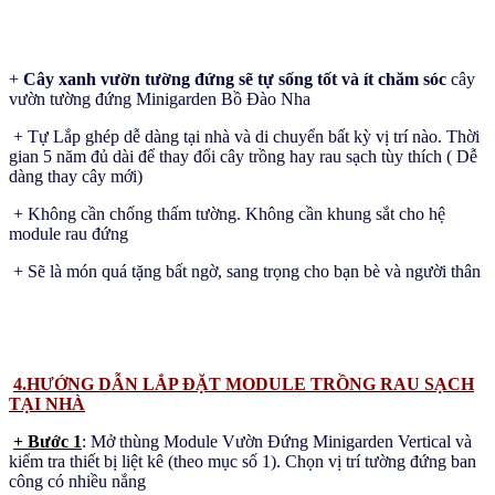
+
Cây xanh vườn tường đứng sẽ tự sống tốt và ít chăm sóc
cây
vườn tường đứng Minigarden Bồ Đào Nha
+ Tự Lắp ghép dễ dàng tại nhà và di chuyển bất kỳ vị trí nào. Thời
gian 5 năm đủ dài để thay đổi cây trồng hay rau sạch tùy thích ( Dễ
dàng thay cây mới)
+ Không cần chống thấm tường. Không cần khung sắt cho hệ
module rau đứng
+ Sẽ là món quá tặng bất ngờ, sang trọng cho bạn bè và người thân
4.HƯỚNG DẪN LẮP ĐẶT MODULE TRỒNG RAU SẠCH
TẠI NHÀ
+ Bước 1
: Mở thùng Module Vườn Đứng Minigarden Vertical và
kiểm tra thiết bị liệt kê (theo mục số 1). Chọn vị trí tường đứng ban
công có nhiều nắng