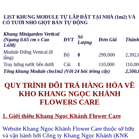
LIST KHUNG MODULE TỰ LẮP ĐẶT TẠI NHÀ (1m2) VÀ
CÓ TƯỚI NHỎ GIỌT BÁN TỰ ĐỘNG
Khung Minigarden Vertical
Số
(Ngang 0.65 cm x Cao
ĐVT
Đơn Giá
Thành
Lượng
1.6M)
Module Đứng Vertical (8
Bộ
8
299,000
2,392,
tầng)
Tray hứng nước bên dưới
Cái
1
110,000
110,00
Tổng khung Module cho1m2 (Với 24 hốc trồng cây)
2,500,
QUY TRÌNH ĐỔI TRẢ HÀNG HÓA VỀ
KHO KHANG NGỌC KHÁNH
FLOWERS CARE
1. Giới thiệu Khang Ngọc Khánh Flower Care
Website Khang Ngọc Khánh Flower Care thuộc sở hữu
và vận hành bởi Công ty Khang Ngọc Khánh (KNK