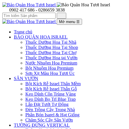
0902 417 686 - 0286659 3838
Mở menu
☰
Trang chủ
BẢO QUẢN HOA ISRAEL
Thuốc Dưỡng Hoa Tại Nhà
Thuốc Dưỡng Hoa Tại Shop
Thuốc Dưỡng Hoa Tại Chợ
Thuốc Dưỡng Hoa tại Vườn
Nước Nhuộm Hoa Premium
Bột Nhuộm Hoa Premium
Sơn Xịt Màu Hoa Tươi Úc
SÂN VƯỜN
Bột Kích Rễ Israel Thân Mềm
Bột Kích Rễ Israel Thẫn Gỗ
Keo Dính Côn Trùng Vàng
Keo Dính Bọ Trĩ Blue Trap
Lắp Đặt Tưới Tự Động
Đèn Trồng Cây Trong Nhà
Phân Bón Isarel & Hạt Giống
Chăm Sóc Cây Sân Vườn
TƯỜNG ĐỨNG VERTICAL