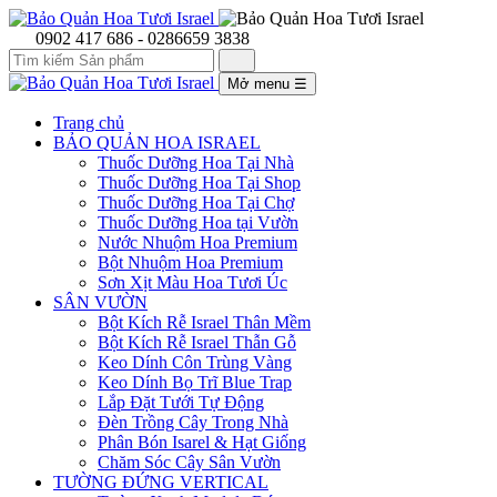
0902 417 686 - 0286659 3838
Mở menu
☰
Trang chủ
BẢO QUẢN HOA ISRAEL
Thuốc Dưỡng Hoa Tại Nhà
Thuốc Dưỡng Hoa Tại Shop
Thuốc Dưỡng Hoa Tại Chợ
Thuốc Dưỡng Hoa tại Vườn
Nước Nhuộm Hoa Premium
Bột Nhuộm Hoa Premium
Sơn Xịt Màu Hoa Tươi Úc
SÂN VƯỜN
Bột Kích Rễ Israel Thân Mềm
Bột Kích Rễ Israel Thẫn Gỗ
Keo Dính Côn Trùng Vàng
Keo Dính Bọ Trĩ Blue Trap
Lắp Đặt Tưới Tự Động
Đèn Trồng Cây Trong Nhà
Phân Bón Isarel & Hạt Giống
Chăm Sóc Cây Sân Vườn
TƯỜNG ĐỨNG VERTICAL