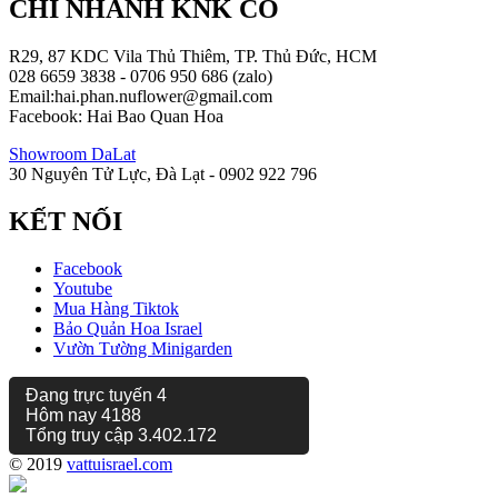
CHI NHÁNH KNK CO
R29, 87 KDC Vila Thủ Thiêm, TP. Thủ Đức, HCM
028 6659 3838 - 0706 950 686 (zalo)
Email:hai.phan.nuflower@gmail.com
Facebook: Hai Bao Quan Hoa
Showroom DaLat
30 Nguyên Tử Lực, Đà Lạt - 0902 922 796
KẾT NỐI
Facebook
Youtube
Mua Hàng Tiktok
Bảo Quản Hoa Israel
Vườn Tường Minigarden
Đang trực tuyến
4
Hôm nay
4188
Tổng truy cập
3.402.172
© 2019
vattuisrael.com