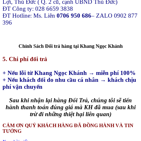
Lợi, Thủ Đức ( Q. 2 cũ, cạnh UBND Thủ Đức)
ĐT Công ty: 028 6659 3838
ĐT Hotline: Ms. Liên
0706 950 686
– ZALO 0902 877
396
Chính Sách Đổi trả hàng tại Khang Ngọc Khánh
5. Chi phí đổi trả
+ Nếu lỗi từ Khang Ngọc Khánh → miễn phí 100%
+ Nếu khách đổi do nhu cầu cá nhân → khách chịu
phí vận chuyển
Sau khi nhận lại hàng Đổi Trả, chúng tôi sẽ tiến
hành thanh toán đúng giá mà KH đã mua (sau khi
trừ đi những thiệt hại liên quan)
CẢM ƠN QUÝ KHÁCH HÀNG ĐÃ ĐỒNG HÀNH VÀ TIN
TƯỞNG