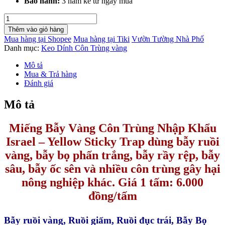
Bảo hành:
3 năm kể từ ngày mua
Miếng
keo
Thêm vào giỏ hàng
dính
Mua hàng tại Shopee
Mua hàng tại Tiki
Vườn Tường Nhà Phố
Vàng
Danh mục:
Keo Dính Côn Trùng vàng
Côn
Trùng
Mô tả
Nhập
Mua & Trả hàng
Khẩu
Đánh giá
Israel
(giá
Mô tả
6.000
đ/miếng)
Miếng Bẫy Vàng Côn Trùng Nhập Khẩu
số
lượng
Israel – Yellow Sticky Trap dùng bẫy ruồi
vàng, bẫy bọ phấn trắng, bẫy rầy rệp, bẫy
sâu, bẫy ốc sên và nhiều côn trùng gây hại
nông nghiệp khác.
Giá 1 tấm: 6.000
đồng/tấm
Bẫy ruồi vàng, Ruồi giấm, Ruồi đục trái, Bẫy Bọ