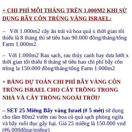
+ CHI PHÍ MỖI THÁNG TRÊN 1.000M2 KHI SỬ
DỤNG BẪY CÔN TRÙNG VÀNG ISRAEL:
– Với 1.000m2 cây ăn trái và hoa quả x thời gian tối
thiểu là 8 tháng thì sẽ tiêu hao 90.000 đồng/tháng/tổng
Farm 1.000m2
– Với 1.000m2 Rau sạch, rau thủy canh hay dưa lưới x
thời gian tối thiểu 8 tháng sẽ tiêu hao chi phí bẫy côn
trùng la 150.000 đồng/tháng/tổng Farm 1.000m2
+ BẢNG DỰ TOÁN CHI PHÍ BẪY VÀNG CÔN
TRÙNG ISRAEL CHO CÂY TRỒNG TRONG
NHÀ VÀ CÂY TRỒNG NGOÀI TRỜI?
– SET 25 Miếng Bẫy vàng Israel (# 5 mét)
sử dụng
cho tầm 80m2 vườn rau hoa củ quả sạch phòng ngừa
và bẫy ruồi đục gây hại. Giá 25 miếng là 150.000 vnđ
(#6.000đồng/miếng)