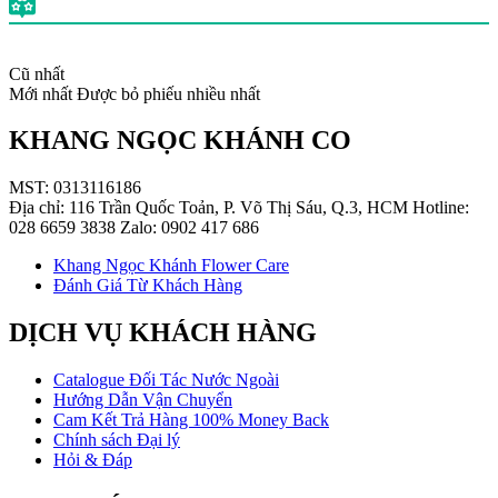
Cũ nhất
Mới nhất
Được bỏ phiếu nhiều nhất
KHANG NGỌC KHÁNH CO
MST: 0313116186
Địa chỉ: 116 Trần Quốc Toản, P. Võ Thị Sáu, Q.3, HCM Hotline:
028 6659 3838 Zalo: 0902 417 686
Khang Ngọc Khánh Flower Care
Đánh Giá Từ Khách Hàng
DỊCH VỤ KHÁCH HÀNG
Catalogue Đối Tác Nước Ngoài
Hướng Dẫn Vận Chuyển
Cam Kết Trả Hàng 100% Money Back
Chính sách Đại lý
Hỏi & Đáp