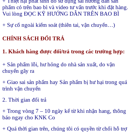
+ Thiệt hại phát sinh do sử dụng sai hướng dẫn sản
phẩm có trên bao bì và video tư vấn trước khi đặt hàng.
Vui lòng ĐỌC KỸ HƯỚNG DẪN TRÊN BAO BÌ
+ Sự cố ngoài kiểm soát (thiên tai, vận chuyển…)
CHÍNH SÁCH ĐỔI TRẢ
1. Khách hàng được đổi/trả trong các trường hợp:
+ Sản phẩm lỗi, hư hỏng do nhà sản xuất, do vận
chuyển gây ra
+ Giao sai sản phẩm hay
Sản phẩm bị hư hại trong quá
trình vận chuyển
2. Thời gian đổi trả
+ Trong vòng 7 – 10 ngày kể từ khi nhận hang, thông
báo ngay cho KNK Co
+ Quá thời gian trên, chúng tôi có quyền từ chối hỗ trợ