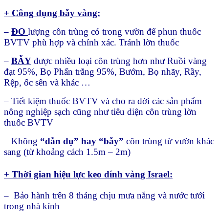
+ Công dụng bẫy vàng:
–
ĐO
lượng côn trùng có trong vườn để phun thuốc
BVTV phù hợp và chính xác. Tránh lờn thuốc
–
BẪY
được nhiều loại côn trùng hơn như Ruồi vàng
đạt 95%, Bọ Phấn trắng 95%, Bướm, Bọ nhãy, Rầy,
Rệp, ốc sên và khác …
– Tiết kiệm thuốc BVTV và cho ra đời các sản phẩm
nông nghiệp sạch cũng như tiêu diện côn trùng lờn
thuốc BVTV
– Không
“dẫn dụ” hay “bẫy”
côn trùng từ vườn khác
sang (từ khoảng cách 1.5m – 2m)
+ Thời gian hiệu lực keo dính vàng Israel:
– Bảo hành trên 8 tháng chịu mưa nắng và nước tưới
trong nhà kính