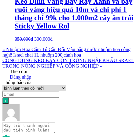
Keo Dính Vàng Bẫy Rầy Xanh và bẫy
ruồi vàng hiệu quả 10m và chi phí 1
tháng chỉ 99k cho 1.000m2 cây ăn trái
Sticky Yellow Rol
350.000
₫
300.000
₫
« Nhuộm Hoa Cẩm Tú Cầu Đổi Màu bằng nước nhuộm hoa công
nghệ Israel chai 1L nhuộm 200 cành hoa
CÔNG DỤNG KEO BẪY CÔN TRÙNG NHẬP KHẨU SRAEL
TRONG NÔNG NGHIỆP VÀ CÔNG NGHIỆP »
Theo dõi
Đăng nhập
Thông báo của