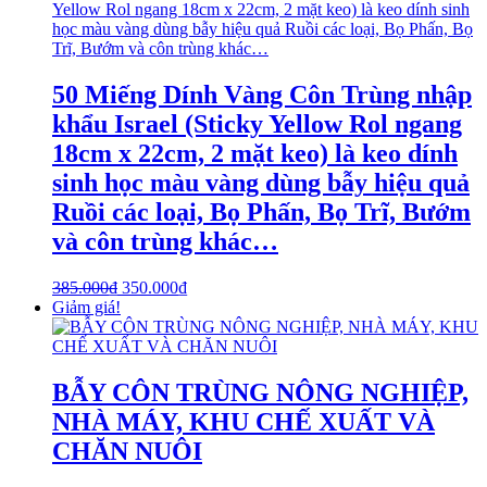
50 Miếng Dính Vàng Côn Trùng nhập
khẩu Israel (Sticky Yellow Rol ngang
18cm x 22cm, 2 mặt keo) là keo dính
sinh học màu vàng dùng bẫy hiệu quả
Ruồi các loại, Bọ Phấn, Bọ Trĩ, Bướm
và côn trùng khác…
385.000
₫
350.000
₫
Giảm giá!
BẪY CÔN TRÙNG NÔNG NGHIỆP,
NHÀ MÁY, KHU CHẾ XUẤT VÀ
CHĂN NUÔI