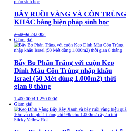
BẪY RUỒI VÀNG VÀ CÔN TRÙNG
KHÁC bằng biện pháp sinh học
26.000
₫
24.000
₫
Giảm giá!
Bẫy Bọ Phấn Trắng với cuộn Keo
Dính Màu Côn Trùng nhập khẩu
Israel (50 Mét dùng 1.000m2) thời
gian 8 tháng
1.400.000
₫
1.250.000
₫
Giảm giá!