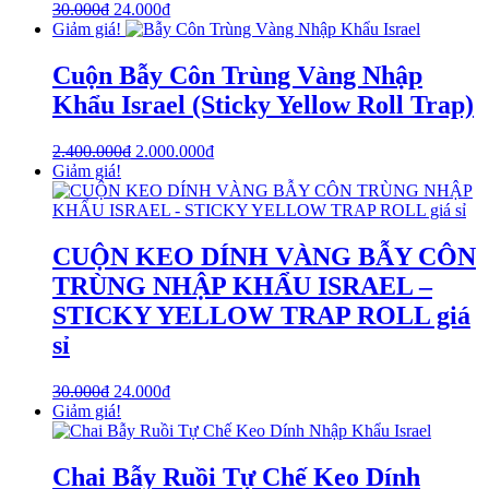
30.000
₫
24.000
₫
Giảm giá!
Cuộn Bẫy Côn Trùng Vàng Nhập
Khẩu Israel (Sticky Yellow Roll Trap)
2.400.000
₫
2.000.000
₫
Giảm giá!
CUỘN KEO DÍNH VÀNG BẪY CÔN
TRÙNG NHẬP KHẨU ISRAEL –
STICKY YELLOW TRAP ROLL giá
sỉ
30.000
₫
24.000
₫
Giảm giá!
Chai Bẫy Ruồi Tự Chế Keo Dính