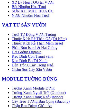
Xử Lý Hoa TOG tại Vườn
Bột Nhuộm Hoa Tươi
SƠN XỊT MÀU HOA ÚC
Nước Nhuộm Hoa Tươi
VẬT TƯ SÂN VƯỜN
Tưới Tự Động Vườn Tường
Thuốc Kích Rễ Thẫn Gỗ (Trị Nấm)
Thuốc Kích Rễ Thân Mềm Israel
Phân Bón Isarel & Hạt Giống
Hạt Giống Organic
Keo Dính Côn Trùng vàng
Keo Dính Bọ Trĩ Xanh
Đèn Trồng Cây Trong Nhà
Chăm Sóc Cây Sân Vườn
MODULE TƯỜNG ĐỨNG
Tường Xanh Module Đứng
Tường Xanh Ngoài Trời (Outdoor)
Tường Xanh Trong Nhà (Indoor)
Cây Treo Tường Ban Công (Bacony)
Chậu Rau Đứng Châu Âu