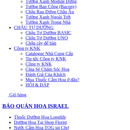
Tường Xanh Module Đứng
Tường Ban Công (Bacony)
Chậu Rau Đứng Châu Âu
Tường Xanh Ngoài Trời
Tường Xanh Trong Nhà
CHẬU TỰ DƯỠNG
Chậu Tự Dưỡng BASIC
Chậu Tự Dưỡng UNO
Chậu cây để bàn
Công ty KNK
Catalogue Nhà Cung Cấp
Tin tức Công ty KNK
Công ty KNK
Chia Sẻ Chăm Sóc Hoa
Đánh Giá Của Khách
Mua Thuốc Cắm Hoa ở đâu?
HỎI & ĐÁP
Giỏ hàng
BẢO QUẢN HOA ISRAEL
Thuốc Dưỡng Hoa Longlife
Dưỡng Hoa Tại Shop Florist
Nước Cắm Hoa TOG tại Chợ