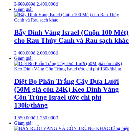
3.600.000
₫
2.400.000
₫
Giảm giá!
Bẫy Dính Vàng Israel (Cuộn 100 Mét)
cho Rau Thủy Canh và Rau sạch khác
2.400.000
₫
2.000.000
₫
Giảm giá!
Diệt Bọ Phấn Trắng Cây Dưa Lưới
(50M giá còn 24K) Keo Dính Vàng
Côn Trùng Israel ước chi phí
130k/tháng
1.550.000
₫
1.250.000
₫
Giảm giá!