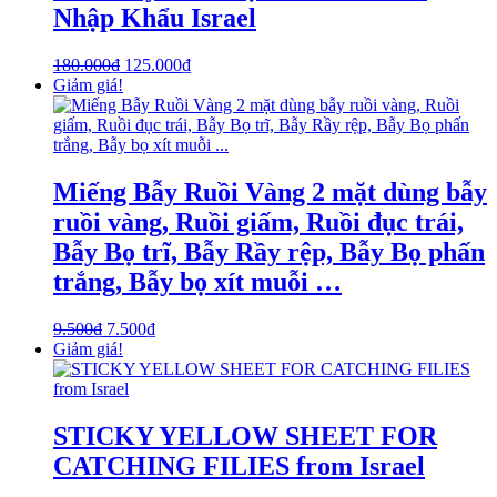
Nhập Khẩu Israel
180.000
₫
125.000
₫
Giảm giá!
Miếng Bẫy Ruồi Vàng 2 mặt dùng bẫy
ruồi vàng, Ruồi giấm, Ruồi đục trái,
Bẫy Bọ trĩ, Bẫy Rầy rệp, Bẫy Bọ phấn
trắng, Bẫy bọ xít muỗi …
9.500
₫
7.500
₫
Giảm giá!
STICKY YELLOW SHEET FOR
CATCHING FILIES from Israel