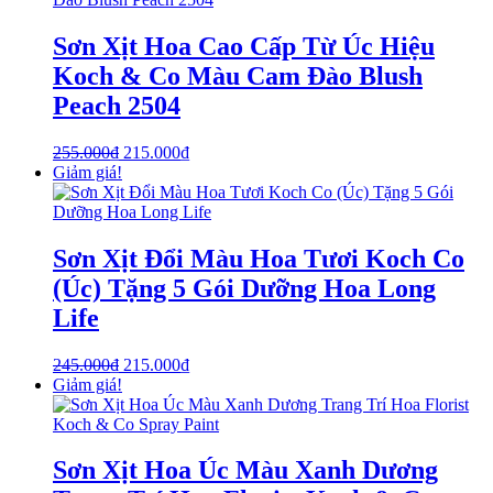
Sơn Xịt Hoa Cao Cấp Từ Úc Hiệu
Koch & Co Màu Cam Đào Blush
Peach 2504
255.000
₫
215.000
₫
Giảm giá!
Sơn Xịt Đổi Màu Hoa Tươi Koch Co
(Úc) Tặng 5 Gói Dưỡng Hoa Long
Life
245.000
₫
215.000
₫
Giảm giá!
Sơn Xịt Hoa Úc Màu Xanh Dương