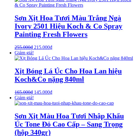
Sơn Xịt Hoa Tươi Màu Trắng Ngà
Ivory 2501 Hiệu Koch & Co Spray
Painting Fresh Flowers
255.000
₫
215.000
₫
Giảm giá!
Xịt Bóng Lá Úc Cho Hoa Lan hiệu
Koch&Co nặng 840ml
165.000
₫
145.000
₫
Giảm giá!
Sơn Xịt Màu Hoa Tươi Nhập Khẩu
Úc Tone Đỏ Cao Cấp – Sang Trọng
(hộp 340gr)