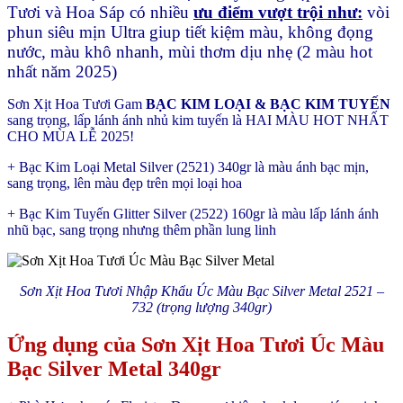
Tươi và Hoa Sáp có nhiều
ưu điểm vượt trội như:
vòi
phun siêu mịn Ultra giup tiết kiệm màu, không đọng
nước, màu khô nhanh, mùi thơm dịu nhẹ (2 màu hot
nhất năm 2025)
Sơn Xịt Hoa Tươi Gam
BẠC KIM LOẠI & BẠC KIM TUYẾN
sang trọng, lấp lánh ánh nhủ kim tuyến là HAI MÀU HOT NHẤT
CHO MÙA LỄ 2025!
+ Bạc Kim Loại Metal Silver (2521) 340gr là màu ánh bạc mịn,
sang trọng, lên màu đẹp trên mọi loại hoa
+ Bạc Kim Tuyến Glitter Silver (2522) 160gr là màu lấp lánh ánh
nhũ bạc, sang trọng nhưng thêm phần lung linh
Sơn Xịt Hoa Tươi Nhập Khẩu Úc Màu Bạc Silver Metal 2521 –
732 (trọng lượng 340gr)
Ứng dụng của Sơn Xịt Hoa Tươi Úc Màu
Bạc Silver Metal 340gr