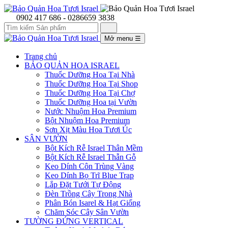
0902 417 686 - 0286659 3838
Mở menu
☰
Trang chủ
BẢO QUẢN HOA ISRAEL
Thuốc Dưỡng Hoa Tại Nhà
Thuốc Dưỡng Hoa Tại Shop
Thuốc Dưỡng Hoa Tại Chợ
Thuốc Dưỡng Hoa tại Vườn
Nước Nhuộm Hoa Premium
Bột Nhuộm Hoa Premium
Sơn Xịt Màu Hoa Tươi Úc
SÂN VƯỜN
Bột Kích Rễ Israel Thân Mềm
Bột Kích Rễ Israel Thẫn Gỗ
Keo Dính Côn Trùng Vàng
Keo Dính Bọ Trĩ Blue Trap
Lắp Đặt Tưới Tự Động
Đèn Trồng Cây Trong Nhà
Phân Bón Isarel & Hạt Giống
Chăm Sóc Cây Sân Vườn
TƯỜNG ĐỨNG VERTICAL