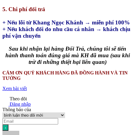
5. Chi phí đổi trả
+ Nếu lỗi từ Khang Ngọc Khánh → miễn phí 100%
+ Nếu khách đổi do nhu cầu cá nhân → khách chịu
phí vận chuyển
Sau khi nhận lại hàng Đổi Trả, chúng tôi sẽ tiến
hành thanh toán đúng giá mà KH đã mua (sau khi
trừ đi những thiệt hại liên quan)
CẢM ƠN QUÝ KHÁCH HÀNG ĐÃ ĐỒNG HÀNH VÀ TIN
TƯỞNG
Xem bài viết
Theo dõi
Đăng nhập
Thông báo của