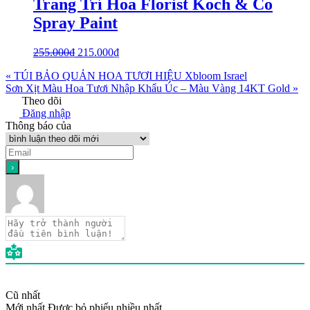
Trang Trí Hoa Florist Koch & Co
Spray Paint
255.000
₫
215.000
₫
« TÚI BẢO QUẢN HOA TƯƠI HIỆU Xbloom Israel
Sơn Xịt Màu Hoa Tươi Nhập Khẩu Úc – Màu Vàng 14KT Gold »
Theo dõi
Đăng nhập
Thông báo của
Cũ nhất
Mới nhất
Được bỏ phiếu nhiều nhất