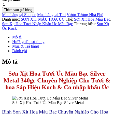
Sơn
Xịt
Thêm vào giỏ hàng
Hoa
Mua hàng tại Shopee
Mua hàng tại Tiki
Vườn Tường Nhà Phố
Tươi
Danh mục:
SƠN XỊT MÀU HOA ÚC
Thẻ:
Sơn Xịt Hoa Màu Bạc
,
Úc
Sơn Xịt Hoa Tươi Nhập Khẩu Úc Màu Bạc
Thương hiệu:
Sơn Xịt
Màu
Úc Kock
Bạc
Silver
Mô tả
Metal
Hướng dẫn sử dụng
2521-
Mua & Trả hàng
732
Đánh giá
số
lượng
Mô tả
Sơn Xịt Hoa Tươi Úc Màu Bạc Silver
Metal 340gr
Chuyên Nghiệp Cho Tươi &
hoa Sáp Hiệu Koch & Co nhập khẩu Úc
Sơn Xịt Hoa Tươi Úc Màu Bạc Silver Metal
Bình Sơn Xịt Hoa Màu Bạc Chuyên Nghiệp Cho Hoa