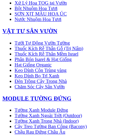
Xử Lý Hoa TOG tại Vườn
Bột Nhuộm Hoa Tươi
SƠN XỊT MÀU HOA ÚC
Nước Nhuộm Hoa Tươi
VẬT TƯ SÂN VƯỜN
Tưới Tự Động Vườn Tường
Thuốc Kích Rễ Thẫn Gỗ (Trị Nấm)
Thuốc Kích Rễ Thân Mềm Israel
Phân Bón Isarel & Hạt Giống
Hạt Giống Organic
Keo Dính Côn Trùng vàng
Keo Dính Bọ Trĩ Xanh
Đèn Trồng Cây Trong Nhà
Chăm Sóc Cây Sân Vườn
MODULE TƯỜNG ĐỨNG
Tường Xanh Module Đứng
Tường Xanh Ngoài Trời (Outdoor)
Tường Xanh Trong Nhà (Indoor)
Cây Treo Tường Ban Công (Bacony)
Chậu Rau Đứng Châu Âu