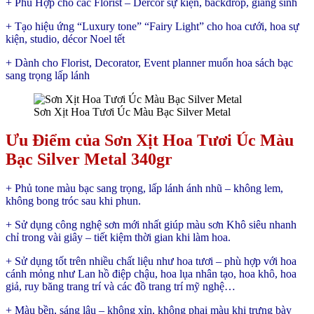
+ Phù Hợp cho các Florist – Dercor sự kiện, backdrop, giáng sinh
+ Tạo hiệu ứng “Luxury tone” “Fairy Light” cho hoa cưới, hoa sự
kiện, studio, décor Noel tết
+ Dành cho Florist, Decorator, Event planner muốn hoa sách bạc
sang trọng lấp lánh
Sơn Xịt Hoa Tươi Úc Màu Bạc Silver Metal
Ưu Điểm
của Sơn Xịt Hoa Tươi Úc Màu
Bạc Silver Metal 340gr
+ Phủ tone màu bạc sang trọng, lấp lánh ánh nhũ – không lem,
không bong tróc sau khi phun.
+ Sử dụng công nghệ sơn mới nhất giúp màu sơn Khô siêu nhanh
chỉ trong vài giây – tiết kiệm thời gian khi làm hoa.
+ Sử dụng tốt trên nhiều chất liệu như hoa tươi – phù hợp với hoa
cánh mỏng như Lan hồ điệp chậu, hoa lụa nhân tạo, hoa khô, hoa
giả, ruy băng trang trí và các đồ trang trí mỹ nghệ…
+ Màu bền, sáng lâu – không xỉn, không phai màu khi trưng bày