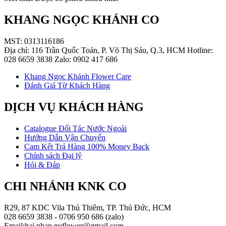
KHANG NGỌC KHÁNH CO
MST: 0313116186
Địa chỉ: 116 Trần Quốc Toản, P. Võ Thị Sáu, Q.3, HCM Hotline:
028 6659 3838 Zalo: 0902 417 686
Khang Ngọc Khánh Flower Care
Đánh Giá Từ Khách Hàng
DỊCH VỤ KHÁCH HÀNG
Catalogue Đối Tác Nước Ngoài
Hướng Dẫn Vận Chuyển
Cam Kết Trả Hàng 100% Money Back
Chính sách Đại lý
Hỏi & Đáp
CHI NHÁNH KNK CO
R29, 87 KDC Vila Thủ Thiêm, TP. Thủ Đức, HCM
028 6659 3838 - 0706 950 686 (zalo)
Email:hai.phan.nuflower@gmail.com