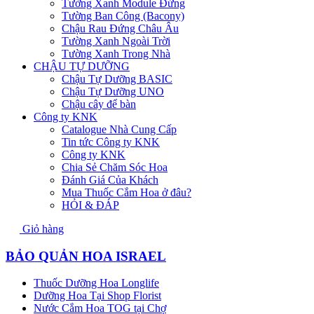
Tường Xanh Module Đứng
Tường Ban Công (Bacony)
Chậu Rau Đứng Châu Âu
Tường Xanh Ngoài Trời
Tường Xanh Trong Nhà
CHẬU TỰ DƯỠNG
Chậu Tự Dưỡng BASIC
Chậu Tự Dưỡng UNO
Chậu cây để bàn
Công ty KNK
Catalogue Nhà Cung Cấp
Tin tức Công ty KNK
Công ty KNK
Chia Sẻ Chăm Sóc Hoa
Đánh Giá Của Khách
Mua Thuốc Cắm Hoa ở đâu?
HỎI & ĐÁP
Giỏ hàng
BẢO QUẢN HOA ISRAEL
Thuốc Dưỡng Hoa Longlife
Dưỡng Hoa Tại Shop Florist
Nước Cắm Hoa TOG tại Chợ