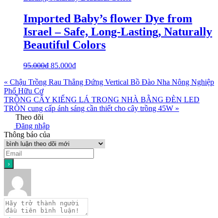
Imported Baby’s flower Dye from
Israel – Safe, Long-Lasting, Naturally
Beautiful Colors
95.000
₫
85.000
₫
« Chậu Trồng Rau Thẳng Đứng Vertical Bồ Đào Nha Nông Nghiệp
Phố Hữu Cơ
TRỒNG CÂY KIỂNG LÁ TRONG NHÀ BẰNG ĐÈN LED
TRÒN cung cấp ánh sáng cần thiết cho cây trồng 45W »
Theo dõi
Đăng nhập
Thông báo của