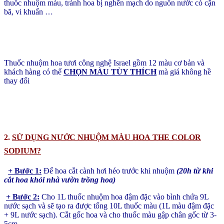
thuốc nhuộm màu, tránh hoa bị nghẽn mạch do nguồn nước có cặn
bã, vi khuẩn …
Thuốc nhuộm hoa tươi công nghệ Israel gồm 12 màu cơ bản và
khách hàng có thể
CHỌN MÀU TÙY THÍCH
mà giá không hề
thay đổi
2.
SỬ DỤNG NƯỚC NHUỘM MÀU HOA
THE COLOR
SODIUM?
+ Bước 1:
Để hoa cắt cành hơi héo trước khi nhuộm
(20h từ khi
cắt hoa khỏi nhà vườn trồng hoa)
+ Bước 2:
Cho 1L thuốc nhuộm hoa đậm đặc vào bình chứa 9L
nước sạch và sẽ tạo ra được tổng 10L thuốc màu (1L màu đậm đặc
+ 9L nước sạch). Cắt gốc hoa và cho thuốc màu gập chân gốc từ 3-
5cm