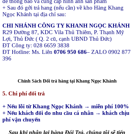
để thông báo và cung cấp hình ảnh sản phẩm
+ Sau đó gởi trả hang (nếu cần) về kho Hàng Khang
Ngọc Khánh tại địa chỉ sau:
CHI NHÁNH CÔNG TY KHANH NGỌC KHÁNH
R29 Đường 87, KDC Vila Thủ Thiêm, P. Thạnh Mỹ
Lợi, Thủ Đức ( Q. 2 cũ, cạnh UBND Thủ Đức)
ĐT Công ty: 028 6659 3838
ĐT Hotline: Ms. Liên
0706 950 686
– ZALO 0902 877
396
Chính Sách Đổi trả hàng tại Khang Ngọc Khánh
5. Chi phí đổi trả
+ Nếu lỗi từ Khang Ngọc Khánh → miễn phí 100%
+ Nếu khách đổi do nhu cầu cá nhân → khách chịu
phí vận chuyển
Sau khi nhận lại hàng Đổi Trả, chúng tôi sẽ tiến