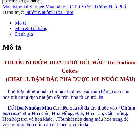
Thêm vào giỏ hàng
Hoa
Mua hàng tại Shopee
Mua hàng tại Tiki
Vườn Tường Nhà Phố
Đậm
Danh mục:
Nước Nhuộm Hoa Tươi
Đặc
1L
Mô tả
pha
Mua & Trả hàng
10L
Đánh giá
nước
màu
Mô tả
Israel
số
lượng
THUỐC NHUỘM HOA TƯƠI ĐỔI MÀU The Sodium
Colors
(CHAI 1L ĐẬM ĐẶC PHA ĐƯỢC 10L NƯỚC MÀU)
+ Phù hợp nhuộm màu cho mọi loại hoa cắt cành bằng cách cho
hoa hút dung dịch nhuộm đổi màu hoa từ 6h trở lên
+ Để
Hoa Nhuộm Màu
đạt hiệu quả tối đa tùy thuộc vào
“Chủng
l
oại hoa
”
như Hoa Cúc, Hoa Hồng, Bab, Hoa Lan, Cát Tường,
Hoa Mặt trời và hoa khác…Tốt nhất nên dùng màu hoa trắng để
việc nhuộm hoa đổi màu đạt hiệu quả tối đa