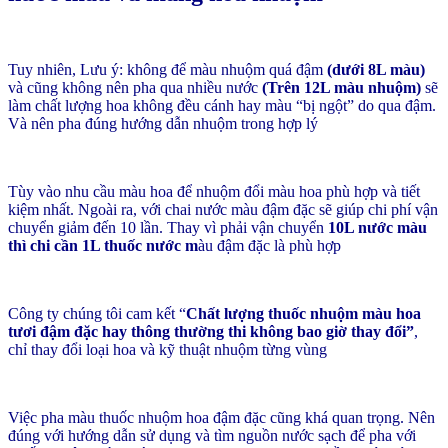
Tuy nhiên, Lưu ý: không để màu nhuộm quá đậm
(dưới 8L màu)
và cũng không nên pha qua nhiều nước
(Trên 12L màu nhuộm)
sẽ
làm chất lượng hoa không đều cánh hay màu “bị ngột” do qua đậm.
Và nên pha đúng hướng dẫn nhuộm trong hợp lý
Tùy vào nhu cầu màu hoa để nhuộm đổi màu hoa phù hợp và tiết
kiệm nhất. Ngoài ra, với chai nước màu đậm đặc sẽ giúp chi phí vận
chuyển giảm đến 10 lần. Thay vì phải vận chuyển
10L nước màu
thì chi cần 1L thuốc nước m
àu đậm đặc là phù hợp
Công ty chúng tôi cam kết “
Chất lượng thuốc nhuộm màu hoa
tươi đậm đặc hay thông thường thi không bao giờ thay đổi”
,
chỉ thay đổi loại hoa và kỹ thuật nhuộm từng vùng
Việc pha màu thuốc nhuộm hoa đậm đặc cũng khá quan trọng. Nên
đúng với hướng dẫn sử dụng và tìm nguồn nước sạch để pha với