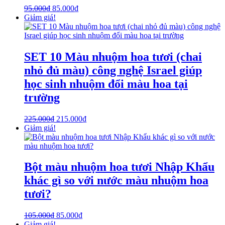
95.000
₫
85.000
₫
Giảm giá!
SET 10 Màu nhuộm hoa tươi (chai
nhỏ đủ màu) công nghệ Israel giúp
học sinh nhuộm đổi màu hoa tại
trường
225.000
₫
215.000
₫
Giảm giá!
Bột màu nhuộm hoa tươi Nhập Khẩu
khác gì so với nước màu nhuộm hoa
tươi?
105.000
₫
85.000
₫
Giảm giá!