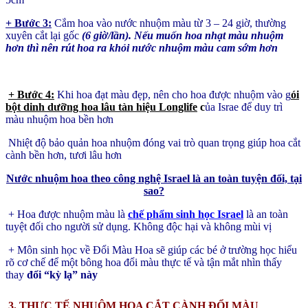
+ Bước 3:
Cắm hoa vào nước nhuộm màu từ 3 – 24 giờ, thường
xuyên cắt lại gốc
(6 giờ/lần). Nếu muốn hoa nhạt màu nhuộm
hơn thì nên rút hoa ra khỏi nước nhuộm màu cam sớm hơn
+ Bước 4:
Khi hoa đạt màu đẹp, nên cho hoa được nhuộm vào g
ói
bột dinh dưỡng hoa lâu tàn hiệu Longlife
c
ủa Israe để duy trì
màu nhuộm hoa bền hơn
Nhiệt độ bảo quản hoa nhuộm đóng vai trò quan trọng giúp hoa cắt
cành bền hơn, tươi lâu hơn
Nước nhuộm hoa theo công nghệ Israel là an toàn tuyện đối, tại
sao?
+ Hoa được nhuộm màu là
chế phẩm sinh học Israel
là an toàn
tuyệt đối cho người sử dụng. Không độc hại và không mùi vị
+ Môn sinh học về Đổi Màu Hoa sẽ giúp các bé ở trường học hiểu
rõ cơ chế để một bông hoa đổi màu thực tế và tận mắt nhìn thấy
thay
đổi “kỳ lạ” này
3. THỰC TẾ NHUỘM HOA CẮT CÀNH ĐỔI MÀU