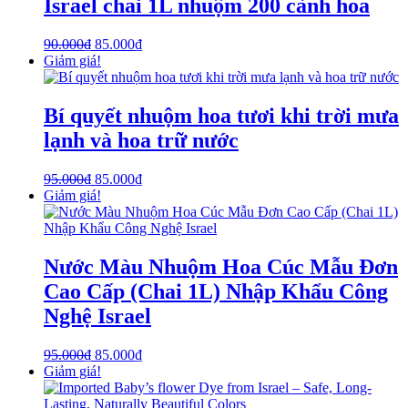
Israel chai 1L nhuộm 200 cành hoa
90.000
₫
85.000
₫
Giảm giá!
Bí quyết nhuộm hoa tươi khi trời mưa
lạnh và hoa trữ nước
95.000
₫
85.000
₫
Giảm giá!
Nước Màu Nhuộm Hoa Cúc Mẫu Đơn
Cao Cấp (Chai 1L) Nhập Khẩu Công
Nghệ Israel
95.000
₫
85.000
₫
Giảm giá!