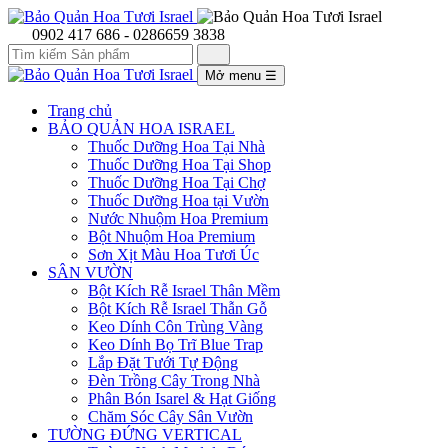
0902 417 686 - 0286659 3838
Mở menu
☰
Trang chủ
BẢO QUẢN HOA ISRAEL
Thuốc Dưỡng Hoa Tại Nhà
Thuốc Dưỡng Hoa Tại Shop
Thuốc Dưỡng Hoa Tại Chợ
Thuốc Dưỡng Hoa tại Vườn
Nước Nhuộm Hoa Premium
Bột Nhuộm Hoa Premium
Sơn Xịt Màu Hoa Tươi Úc
SÂN VƯỜN
Bột Kích Rễ Israel Thân Mềm
Bột Kích Rễ Israel Thẫn Gỗ
Keo Dính Côn Trùng Vàng
Keo Dính Bọ Trĩ Blue Trap
Lắp Đặt Tưới Tự Động
Đèn Trồng Cây Trong Nhà
Phân Bón Isarel & Hạt Giống
Chăm Sóc Cây Sân Vườn
TƯỜNG ĐỨNG VERTICAL