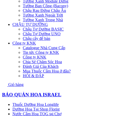
Tường Xanh Module Đứng
Tường Ban Công (Bacony)
Chậu Rau Đứng Châu Âu
Tường Xanh Ngoài Trời
Tường Xanh Trong Nhà
CHẬU TỰ DƯỠNG
Chậu Tự Dưỡng BASIC
Chậu Tự Dưỡng UNO
Chậu cây để bàn
Công ty KNK
Catalogue Nhà Cung Cấp
Tin tức Công ty KNK
Công ty KNK
Chia Sẻ Chăm Sóc Hoa
Đánh Giá Của Khách
Mua Thuốc Cắm Hoa ở đâu?
HỎI & ĐÁP
Giỏ hàng
BẢO QUẢN HOA ISRAEL
Thuốc Dưỡng Hoa Longlife
Dưỡng Hoa Tại Shop Florist
Nước Cắm Hoa TOG tại Chợ