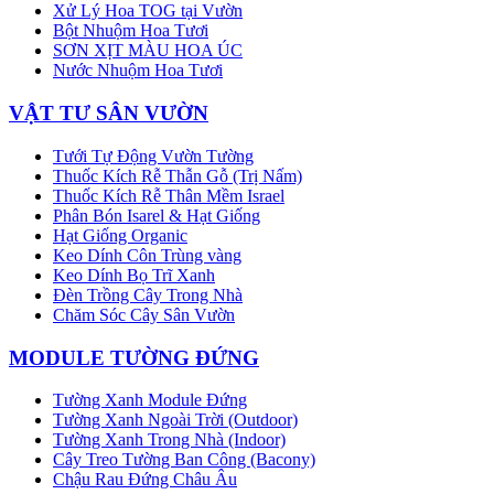
Xử Lý Hoa TOG tại Vườn
Bột Nhuộm Hoa Tươi
SƠN XỊT MÀU HOA ÚC
Nước Nhuộm Hoa Tươi
VẬT TƯ SÂN VƯỜN
Tưới Tự Động Vườn Tường
Thuốc Kích Rễ Thẫn Gỗ (Trị Nấm)
Thuốc Kích Rễ Thân Mềm Israel
Phân Bón Isarel & Hạt Giống
Hạt Giống Organic
Keo Dính Côn Trùng vàng
Keo Dính Bọ Trĩ Xanh
Đèn Trồng Cây Trong Nhà
Chăm Sóc Cây Sân Vườn
MODULE TƯỜNG ĐỨNG
Tường Xanh Module Đứng
Tường Xanh Ngoài Trời (Outdoor)
Tường Xanh Trong Nhà (Indoor)
Cây Treo Tường Ban Công (Bacony)
Chậu Rau Đứng Châu Âu