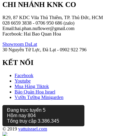
CHI NHÁNH KNK CO
R29, 87 KDC Vila Thủ Thiêm, TP. Thủ Đức, HCM
028 6659 3838 - 0706 950 686 (zalo)
Email:hai.phan.nuflower@gmail.com
Facebook: Hai Bao Quan Hoa
Showroom DaLat
30 Nguyên Tử Lực, Đà Lạt - 0902 922 796
KẾT NỐI
Facebook
Youtube
Mua Hàng Tiktok
Bảo Quản Hoa Israel
Vườn Tường Minigarden
Đang trực tuyến
5
Hôm nay
804
Tổng truy cập
3.386.345
© 2019
vattuisrael.com