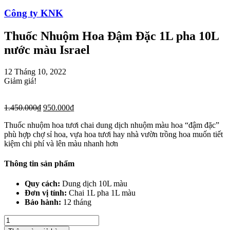
Công ty KNK
Thuốc Nhuộm Hoa Đậm Đặc 1L pha 10L
nước màu Israel
12 Tháng 10, 2022
Giảm giá!
1.450.000
₫
950.000
₫
Thuốc nhuộm hoa tươi chai dung dịch nhuộm màu hoa “đậm đặc”
phù hợp chợ sỉ hoa, vựa hoa tươi hay nhà vườn trồng hoa muốn tiết
kiệm chi phí và lên màu nhanh hơn
Thông tin sản phẩm
Quy cách:
Dung dịch 10L màu
Đơn vị tính:
Chai 1L pha 1L màu
Bảo hành:
12 tháng
Thuốc
Nhuộm