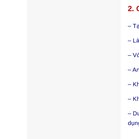
2.
– Tạ
– Là
– V
– An
– Kh
– Kh
– Du
dụng