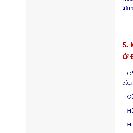
trìn
5.
Ở 
– Cô
cầu
– Cô
– Hà
– Ho