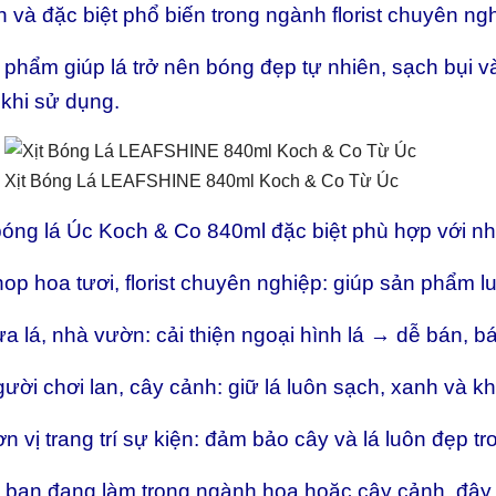
 và đặc biệt phổ biến trong ngành florist chuyên ng
phẩm giúp lá trở nên bóng đẹp tự nhiên, sạch bụi và
khi sử dụng.
Xịt Bóng Lá LEAFSHINE 840ml Koch & Co Từ Úc
 bóng lá Úc Koch & Co 840ml đặc biệt phù hợp với n
op hoa tươi, florist chuyên nghiệp: giúp sản phẩm lu
a lá, nhà vườn: cải thiện ngoại hình lá → dễ bán, b
ười chơi lan, cây cảnh: giữ lá luôn sạch, xanh và k
n vị trang trí sự kiện: đảm bảo cây và lá luôn đẹp tr
 bạn đang làm trong ngành hoa hoặc cây cảnh, đây 