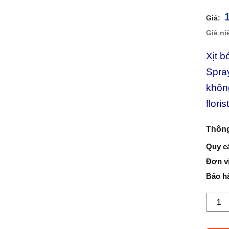
Xịt 
Spray
khôn
flori
Thông
Quy c
Đơn vị
Bảo h
Xịt
Bóng
Lá