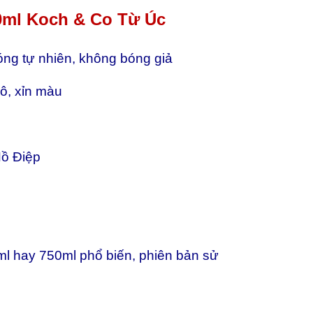
0ml Koch & Co Từ Úc
bóng tự nhiên, không bóng giả
hô, xỉn màu
Hồ Điệp
0ml hay 750ml phổ biến, phiên bản sử