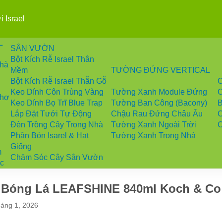
L
SÂN VƯỜN
Bột Kích Rễ Israel Thân
Nhà
Mềm
TƯỜNG ĐỨNG VERTICAL
Bột Kích Rễ Israel Thẫn Gỗ
Keo Dính Côn Trùng Vàng
Tường Xanh Module Đứng
C
Chợ
Keo Dính Bọ Trĩ Blue Trap
Tường Ban Công (Bacony)
Lắp Đặt Tưới Tự Động
Chậu Rau Đứng Châu Âu
C
Đèn Trồng Cây Trong Nhà
Tường Xanh Ngoài Trời
C
Phân Bón Isarel & Hạt
Tường Xanh Trong Nhà
Giống
m
Chăm Sóc Cây Sân Vườn
Úc
t Bóng Lá LEAFSHINE 840ml Koch & Co
áng 1, 2026