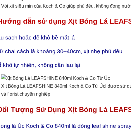
Vòi xịt siêu mịn của Koch & Co giúp phủ đều, không đọng nước
 Hướng dẫn sử dụng Xịt Bóng Lá LEAF
au sạch hoặc để khô bề mặt lá
iữ chai cách lá khoảng 30–40cm, xịt nhẹ phủ đều
 khô tự nhiên, không cần lau lại
Xịt Bóng Lá LEAFSHINE 840ml Koch & Co Từ Úcl được sử dụn
và florist chuyên nghiệp
 Đối Tượng Sử Dụng Xịt Bóng Lá LEAF
bóng lá Úc Koch & Co 840ml là dòng leaf shine spra