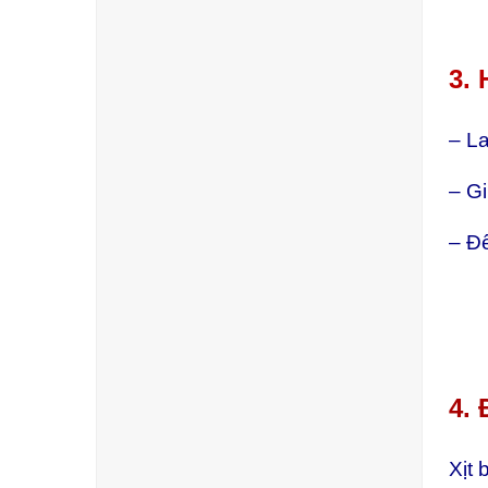
3.
– L
– G
– Để
4.
Xịt 