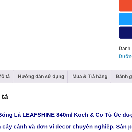
LEAF
840ml
Koch
&
Co
Từ
Danh 
Úc
Dưỡng
số
lượng
Mô tả
Hướng dẫn sử dụng
Mua & Trả hàng
Đánh g
 tả
 Bóng Lá LEAFSHINE 840ml Koch & Co Từ Úc được
m cây cảnh và đơn vị decor chuyên nghiệp. Sản p