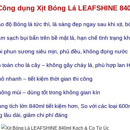
 Công dụng Xịt Bóng Lá LEAFSHINE 84
o độ Bóng lá tức thì, lá sáng đẹp ngay sau khi xịt, 
m sạch bụi bẩn trên bề mặt lá, hạn chế tình trạng k
òi phun sương siêu mịn, phủ đều, không đọng nước
 toàn cho lá cây – không gây cháy lá, phù hợp lan 
ô nhanh – tiết kiệm thời gian thi công
ông mùi – dùng tốt trong không gian kín
ng tích lớn 840ml tiết kiệm hơn, So với các loại 60
 lâu dài, giảm chi phí đáng