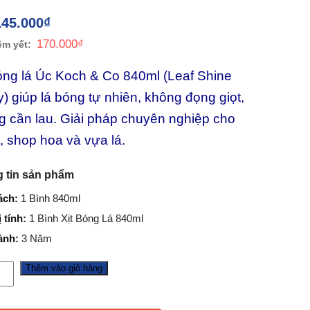
145.000
₫
170.000
₫
bóng lá Úc Koch & Co 840ml (Leaf Shine
) giúp lá bóng tự nhiên, không đọng giọt,
g cần lau. Giải pháp chuyên nghiệp cho
st, shop hoa và vựa lá.
 tin sản phẩm
ách:
1 Bình 840ml
 tính:
1 Bình Xịt Bóng Lá 840ml
ành:
3 Năm
Thêm vào giỏ hàng