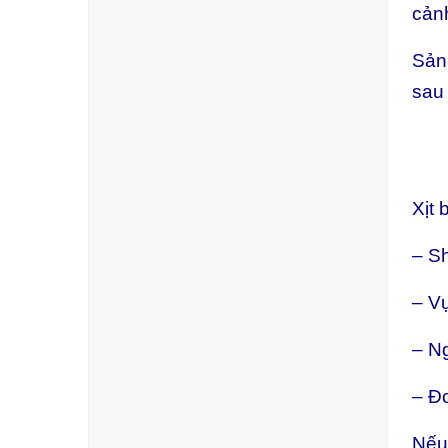
cảnh
Sản 
sau 
Xịt
– Sh
– Vự
– Ng
– Đơ
Nếu