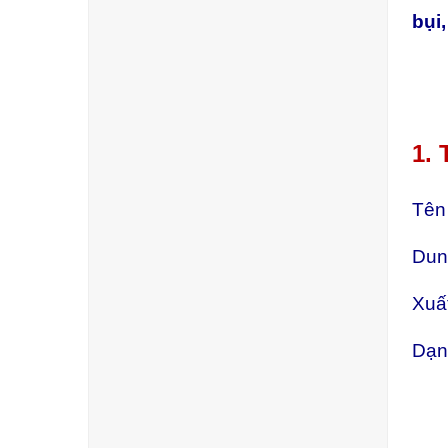
bụi
1.
Tên
Dun
Xuấ
Dạng