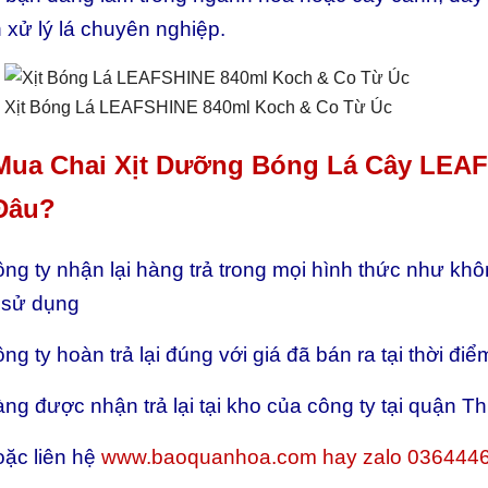
h xử lý lá chuyên nghiệp.
Xịt Bóng Lá LEAFSHINE 840ml Koch & Co Từ Úc
 Mua Chai Xịt Dưỡng Bóng Lá Cây LEA
Đâu?
ng ty nhận lại hàng trả trong mọi hình thức như kh
 sử dụng
ng ty hoàn trả lại đúng với giá đã bán ra tại thời 
ng được nhận trả lại tại kho của công ty tại quận T
ặc liên hệ
www.baoquanhoa.com hay zalo 0364446