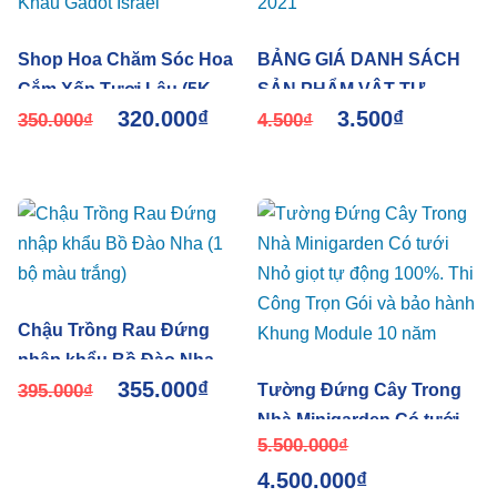
Shop Hoa Chăm Sóc Hoa
BẢNG GIÁ DANH SÁCH
Cắm Xốp Tươi Lâu (5Kg)
SẢN PHẨM VẬT TƯ
320.000
₫
3.500
₫
LongLife SG Nhập Khẩu
350.000
₫
NÔNG NGHIỆP ISRAEL
4.500
₫
Gadot Israel
2021
Chậu Trồng Rau Đứng
nhập khẩu Bồ Đào Nha (1
355.000
₫
bộ màu trắng)
395.000
₫
Tường Đứng Cây Trong
Nhà Minigarden Có tưới
5.500.000
₫
Nhỏ giọt tự động 100%.
4.500.000
₫
Thi Công Trọn Gói và bảo