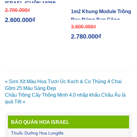
ISRAEL (CUỘN 100M)
2.700.000
₫
BLUE TRAP DÙNG
1m2 Khung Module Trồng
2.600.000
₫
TRONG NÔNG NGHIỆP
Rau Đứng Ban Công
3.600.000
₫
Chung cư (Ngang 0.65 x
2.780.000
₫
Cao 1.6) có tưới tự động
nhập khẩu Đứng Bồ Đào
Nha Minigarden
« Sơn Xịt Màu Hoa Tươi Úc Koch & Co Thùng 4 Chai
Gồm 25 Màu Sáng Đẹp
Chậu Trồng Cây Thông Minh 4.0 nhập khẩu Châu Âu là
quà Tết »
BẢO QUẢN HOA ISRAEL
Thuốc Dưỡng Hoa Longlife