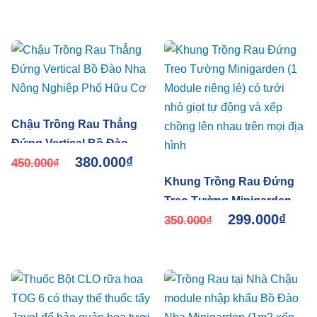
hành Khung Module 10
năm
Chậu Trồng Rau Thẳng
Đứng Vertical Bồ Đào
380.000
₫
Nha Nông Nghiệp Phố
450.000
₫
Hữu Cơ
Khung Trồng Rau Đứng
Treo Tường Minigarden (1
299.000
₫
Module riêng lẻ) có tưới
350.000
₫
nhỏ giọt tự động và xếp
chồng lên nhau trên mọi
địa hình