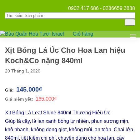
0902 417 686 - 0286659 3838
Giỏ hàng
Mở
☰
Xịt Bóng Lá Úc Cho Hoa Lan hiệu
Koch&Co nặng 840ml
20 Tháng 1, 2026
145.000
₫
165.000
₫
Xịt Bóng Lá Leaf Shine 840ml Thương Hiệu Úc
Giúp lá cây, lá lan xanh bóng tự nhiên, phun sương mịn,
khô nhanh, không đọng giọt, không mùi, an toàn. Chai lớn
840ml, tiết kiệm chi phí, chuyên dùng cho hoa lan, cây