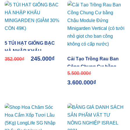
5 TÚI HẠT GIỐNG BẠC
HÀ NHẬP KHẨU
245.000
₫
MINIGARDEN (GIẢM 30%
352.000
₫
Cải Tạo Trồng Rau Ban
CÒN 49K)
Công Chung Cư bằng
5.500.000
₫
Chậu Module Đứng
3.600.000
₫
Minigarden Vertical (có
tưới nhỏ giọt cho ban
công không có cấp nước)