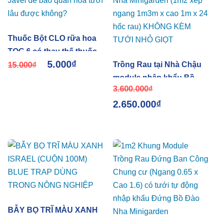
Thuốc Bột CLO rữa hoa
TOG 6 có thay thế thuốc
5.000
₫
tẩy Javel để bảo quản hoa
15.000
₫
Trồng Rau tại Nhà Chậu
tươi lâu được không?
module nhập khẩu Bồ
3.600.000
₫
Đào Nha Minigarden (1m2
2.650.000
₫
xếp ngang 1m3m x cao
1m x 24 hốc rau) KHÔNG
KÈM TƯỚI NHỎ GIỌT
BẪY BỌ TRĨ MÀU XANH