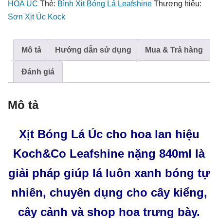
nặng
HOA ÚC
Thẻ:
Bình Xịt Bóng Lá Leafshine
Thương hiệu:
840ml
Sơn Xịt Úc Kock
số
lượng
Mô tả
Hướng dẫn sử dụng
Mua & Trả hàng
Đánh giá
Mô tả
Xịt Bóng Lá Úc cho hoa lan hiệu
Koch&Co Leafshine nặng 840ml là
giải pháp giúp lá luôn xanh bóng tự
nhiên, chuyên dụng cho cây kiểng,
cây cảnh và shop hoa trưng bày.