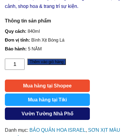
cảnh, shop hoa & trang trí sự kiện.
Thông tin sản phẩm
Quy cách:
840ml
Đơn vị tính:
Bình Xịt Bóng Lá
Bảo hành:
5 NĂM
Thêm vào giỏ hàng
Xịt
Bóng
Lá
Mua hàng tại Shopee
Úc
Cho
Mua hàng tại Tiki
Hoa
Lan
Vườn Tường Nhà Phố
hiệu
Koch&Co
Danh mục:
BẢO QUẢN HOA ISRAEL
,
SƠN XỊT MÀU