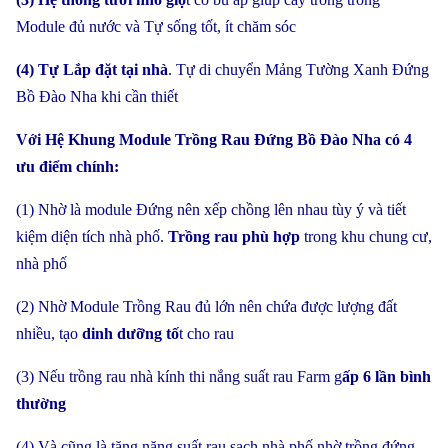
Module đủ nước và Tự sống tốt, ít chăm sóc
(4) Tự Lắp đặt tại nhà
. Tự di chuyển Mảng Tường Xanh Đứng
Bồ Đào Nha khi cần thiết
Với Hệ Khung Module Trồng Rau Đứng Bồ Đào Nha có 4
ưu điểm chính:
(1) Nhờ là module Đứng nên xếp chồng lên nhau tùy ý và tiết
kiệm diện tích nhà phố.
Trồng rau phù hợp
trong khu chung cư,
nhà phố
(2) Nhờ Module Trồng Rau đủ lớn nên chứa được lượng đất
nhiều, tạo
dinh dưỡng tố
t cho rau
(3) Nếu trồng rau nhà kính thi nắng suất rau Farm g
ấp 6 lần bình
thường
(4) Và cũng là tăng năng suất rau sạch nhà phố nhờ trồng đứng