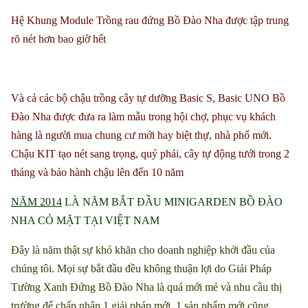
Hệ Khung Module Trồng rau đứng Bồ Đào Nha được tập trung
rõ nét hơn bao giờ hết
Và cả các bộ chậu trồng cây tự dưỡng Basic S, Basic UNO Bồ
Đào Nha được đưa ra làm mẫu trong hội chợ, phục vụ khách
hàng là người mua chung cư mới hay biệt thự, nhà phố mới.
Chậu KIT tạo nét sang trọng, quý phải, cây tự động tưới trong 2
tháng và bảo hành chậu lên đến 10 năm
NĂM 2014
LÀ NĂM BẮT ĐẦU MINIGARDEN BỒ ĐÀO
NHA CÓ MẶT TẠI VIỆT NAM
Đây là năm thật sự khó khăn cho doanh nghiệp khởi đầu của
chúng tôi. Mọi sự bắt đầu đều không thuận lợi do Giải Pháp
Tường Xanh Đứng Bồ Đào Nha là quá mới mẻ và nhu cầu thị
trường để chấp nhận 1 giải pháp mới, 1 sản phẩm mới cũng