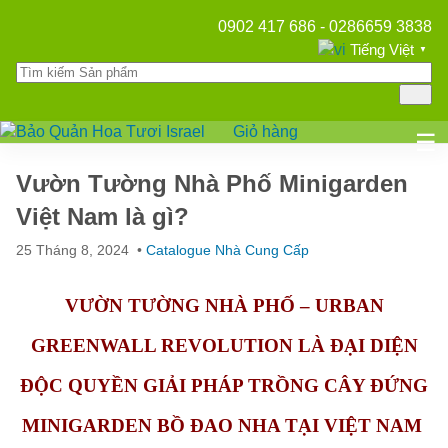
0902 417 686 - 0286659 3838
Tiếng Việt
▼
Giỏ hàng
Mở
☰
Vườn Tường Nhà Phố Minigarden
Việt Nam là gì?
25 Tháng 8, 2024
•
Catalogue Nhà Cung Cấp
VƯỜN TƯỜNG NHÀ PHỐ – URBAN
GREENWALL REVOLUTION LÀ ĐẠI DIỆN
ĐỘC QUYỀN GIẢI PHÁP TRỒNG CÂY ĐỨNG
MINIGARDEN BỒ ĐAO NHA TẠI VIỆT NAM