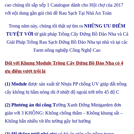
cao chúng tôi sắp xếp 1 Catalogue dành cho Hội chợ của 2017
với nội dung gần gủi chủ đề Rau Sạch Tại Nhà An Toàn
Trong năm này, chúng tôi thật sự tìm ra
NHỮNG ƯU ĐIỂM
TUYỆT VỜI
từ giải pháp Trồng Cây Đứng Bồ Đào Nha và Cả
Giải Pháp Trồng Rau Sạch Đứng Bồ Đào Nha tại nhà và tại các
Farm nông nghiệp Công Nghệ Cao
Đối với Khung Module Trồng Cây Đứng Bồ Đào Nha có 4
ưu điểm vượt trội là
(1) Module
được sản xuất từ Nhựa PP chống UV giúp đất trồng
cây không bị hầm nóng dù ở nhiệt độ ngoài trời trên 45 độ C
(2) Phương án thi công T
ường Xanh Đứng Minigarden đơn
giản với 3 KHÔNG: Không chống thấm – Không khung sắt –
Không bắn nhiều vít lên tường gây hư hường
(3) Hệ thống tưới nhỏ giọ
t có bù áp giúp cây trồng trong