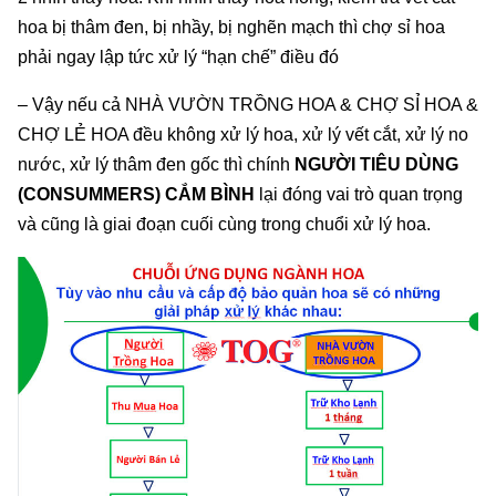
hoa bị thâm đen, bị nhầy, bị nghẽn mạch thì chợ sỉ hoa
phải ngay lập tức xử lý “hạn chế” điều đó
– Vậy nếu cả NHÀ VƯỜN TRỒNG HOA & CHỢ SỈ HOA &
CHỢ LẺ HOA đều không xử lý hoa, xử lý vết cắt, xử lý no
nước, xử lý thâm đen gốc thì chính
NGƯỜI TIÊU DÙNG
(CONSUMMERS) CẮM BÌNH
lại đóng vai trò quan trọng
và cũng là giai đoạn cuối cùng trong chuổi xử lý hoa.