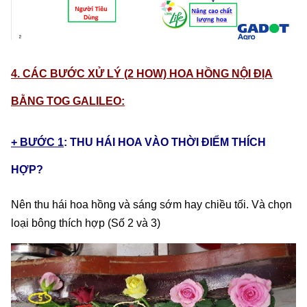
4. CÁC BƯỚC XỬ LÝ (2 HOW) HOA HỒNG NỘI ĐỊA
BẰNG TOG GALILEO:
+ BƯỚC 1
: THU HÁI HOA VÀO THỜI ĐIỂM THÍCH
HỢP?
Nên thu hái hoa hồng và sáng sớm hay chiều tối. Và chọn
loại bông thích hợp (Số 2 và 3)