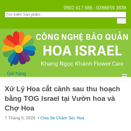
0902 417 686 - 0286659 3838
Giỏ hàng
Mở
☰
Xử Lý Hoa cắt cành sau thu hoạch
bằng TOG Israel tại Vườn hoa và
Chợ Hoa
7 Tháng 5, 2020
•
Chia Sẻ Chăm Sóc Hoa