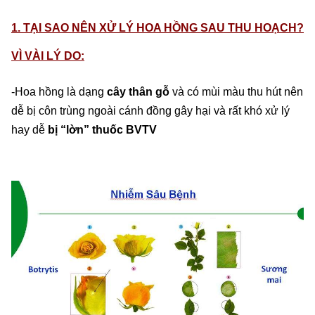
1. TẠI SAO NÊN XỬ LÝ HOA HỒNG SAU THU HOẠCH?
VÌ VÀI LÝ DO:
-Hoa hồng là dạng
cây thân gỗ
và có mùi màu thu hút nên
dễ bị côn trùng ngoài cánh đồng gây hại và rất khó xử lý
hay dễ
bị “lờn” thuốc BVTV