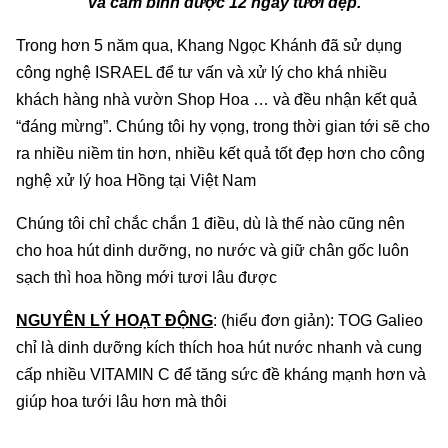
và cắm bình được 12 ngày tươi đẹp.
Trong hơn 5 năm qua, Khang Ngọc Khánh đã sử dụng
công nghệ ISRAEL để tư vấn và xử lý cho khá nhiều
khách hàng nhà vườn Shop Hoa … và đều nhận kết quả
“đáng mừng”. Chúng tôi hy vọng, trong thời gian tới sẽ cho
ra nhiều niềm tin hơn, nhiều kết quả tốt đẹp hơn cho công
nghệ xử lý hoa Hồng tại Việt Nam
Chúng tôi chỉ chắc chắn 1 điều, dù là thế nào cũng nên
cho hoa hút dinh dưỡng, no nước và giữ chân gốc luôn
sạch thì hoa hồng mới tươi lâu được
NGUYÊN LÝ HOẠT ĐỘNG
: (hiểu đơn giản): TOG Galieo
chỉ là dinh dưỡng kích thích hoa hút nước nhanh và cung
cấp nhiều VITAMIN C để tăng sức đề kháng mạnh hơn và
giúp hoa tưới lâu hơn mà thôi