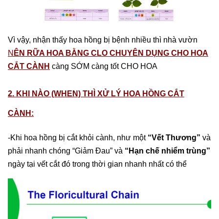
Vì vậy, nhận thấy hoa hồng bị bệnh nhiều thì nhà vườn
N
ÊN RỮA HOA BẰNG CLO CHUYÊN DỤNG CHO HOA
CẮT CÀNH
càng SỚM càng tốt CHO HOA
2. KHI NÀO (WHEN) THÌ XỬ LÝ HOA HỒNG CẮT
CÀNH:
-Khi hoa hồng bị cắt khỏi cành, như một
“Vết Thương”
và
phải nhanh chóng “Giảm Đau” và
“Hạn chế nhiểm trùng”
ngày tại vết cắt đó trong thời gian nhanh nhất có thể