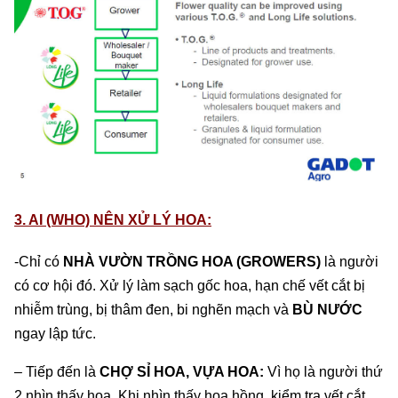
3. AI (WHO) NÊN XỬ LÝ HOA:
-Chỉ có
NHÀ VƯỜN TRỒNG HOA (GROWERS)
là người
có cơ hội đó. Xử lý làm sạch gốc hoa, hạn chế vết cắt bị
nhiễm trùng, bị thâm đen, bi nghẽn mạch và
BÙ NƯỚC
ngay lập tức.
– Tiếp đến là
CHỢ SỈ HOA, VỰA HOA:
Vì họ là người thứ
2 nhìn thấy hoa. Khi nhìn thấy hoa hồng, kiểm tra vết cắt