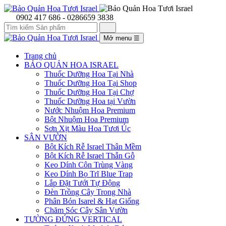
0902 417 686 - 0286659 3838
Mở menu
☰
Trang chủ
BẢO QUẢN HOA ISRAEL
Thuốc Dưỡng Hoa Tại Nhà
Thuốc Dưỡng Hoa Tại Shop
Thuốc Dưỡng Hoa Tại Chợ
Thuốc Dưỡng Hoa tại Vườn
Nước Nhuộm Hoa Premium
Bột Nhuộm Hoa Premium
Sơn Xịt Màu Hoa Tươi Úc
SÂN VƯỜN
Bột Kích Rễ Israel Thân Mềm
Bột Kích Rễ Israel Thẫn Gỗ
Keo Dính Côn Trùng Vàng
Keo Dính Bọ Trĩ Blue Trap
Lắp Đặt Tưới Tự Động
Đèn Trồng Cây Trong Nhà
Phân Bón Isarel & Hạt Giống
Chăm Sóc Cây Sân Vườn
TƯỜNG ĐỨNG VERTICAL