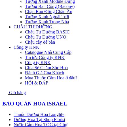
Tường Xanh Module Đứng
Tường Ban Công (Bacony)
Chậu Rau Đứng Châu Âu
Tường Xanh Ngoài Trời
Tường Xanh Trong Nhà
CHẬU TỰ DƯỠNG
Chậu Tự Dưỡng BASIC
Chậu Tự Dưỡng UNO
Chậu cây để bàn
Công ty KNK
Catalogue Nhà Cung Cấp
Tin tức Công ty KNK
Công ty KNK
Chia Sẻ Chăm Sóc Hoa
Đánh Giá Của Khách
Mua Thuốc Cắm Hoa ở đâu?
HỎI & ĐÁP
Giỏ hàng
BẢO QUẢN HOA ISRAEL
Thuốc Dưỡng Hoa Longlife
Dưỡng Hoa Tại Shop Florist
Nước Cắm Hoa TOG tại Chợ