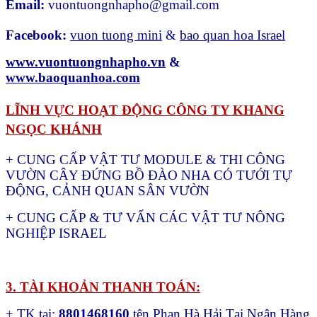
Email:
vuontuongnhapho@gmail.com
Facebook:
vuon tuong mini
&
bao quan hoa Israel
www.vuontuongnhapho.vn
&
www.
baoquanhoa.com
LĨNH VỰC HOẠT ĐỘNG CÔNG TY KHANG
NGỌC KHÁNH
+ CUNG CẤP VẬT TƯ MODULE & THI CÔNG
VƯỜN CÂY ĐỨNG BỒ ĐÀO NHA CÓ TƯỚI TỰ
ĐỘNG, CẢNH QUAN SÂN VƯỜN
+ CUNG CẤP & TƯ VẤN CÁC VẬT TƯ NÔNG
NGHIỆP ISRAEL
3. TÀI KHOẢN THANH TOÁN:
+ TK tại:
8801468160
tên Phan Hà Hải Tại Ngân Hàng