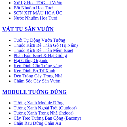
Xử Lý Hoa TOG tại Vườn
Bột Nhuộm Hoa Tươi
SƠN XỊT MÀU HOA ÚC
Nước Nhuộm Hoa Tươi
VẬT TƯ SÂN VƯỜN
Tưới Tự Động Vườn Tường
Thuốc Kích Rễ Thẫn Gỗ (Trị Nấm)
Thuốc Kích Rễ Thân Mềm Israel
Phân Bón Isarel & Hạt Giống
Hạt Giống Organic
Keo Dính Côn Trùng vàng
Keo Dính Bọ Trĩ Xanh
Đèn Trồng Cây Trong Nhà
Chăm Sóc Cây Sân Vườn
MODULE TƯỜNG ĐỨNG
Tường Xanh Module Đứng
Tường Xanh Ngoài Trời (Outdoor)
Tường Xanh Trong Nhà (Indoor)
Cây Treo Tường Ban Công (Bacony)
Chậu Rau Đứng Châu Âu