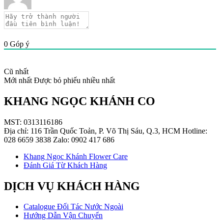
0
Góp ý
Cũ nhất
Mới nhất
Được bỏ phiếu nhiều nhất
KHANG NGỌC KHÁNH CO
MST: 0313116186
Địa chỉ: 116 Trần Quốc Toản, P. Võ Thị Sáu, Q.3, HCM Hotline:
028 6659 3838 Zalo: 0902 417 686
Khang Ngọc Khánh Flower Care
Đánh Giá Từ Khách Hàng
DỊCH VỤ KHÁCH HÀNG
Catalogue Đối Tác Nước Ngoài
Hướng Dẫn Vận Chuyển