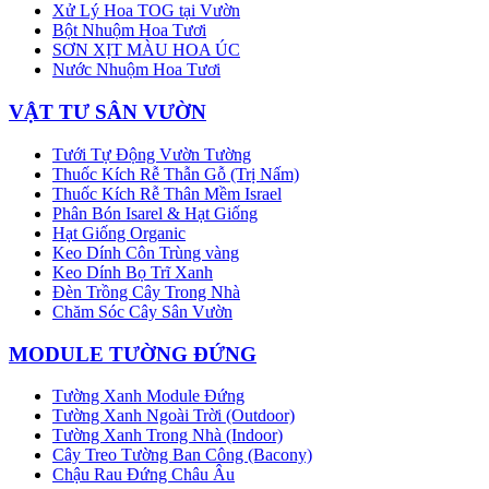
Xử Lý Hoa TOG tại Vườn
Bột Nhuộm Hoa Tươi
SƠN XỊT MÀU HOA ÚC
Nước Nhuộm Hoa Tươi
VẬT TƯ SÂN VƯỜN
Tưới Tự Động Vườn Tường
Thuốc Kích Rễ Thẫn Gỗ (Trị Nấm)
Thuốc Kích Rễ Thân Mềm Israel
Phân Bón Isarel & Hạt Giống
Hạt Giống Organic
Keo Dính Côn Trùng vàng
Keo Dính Bọ Trĩ Xanh
Đèn Trồng Cây Trong Nhà
Chăm Sóc Cây Sân Vườn
MODULE TƯỜNG ĐỨNG
Tường Xanh Module Đứng
Tường Xanh Ngoài Trời (Outdoor)
Tường Xanh Trong Nhà (Indoor)
Cây Treo Tường Ban Công (Bacony)
Chậu Rau Đứng Châu Âu