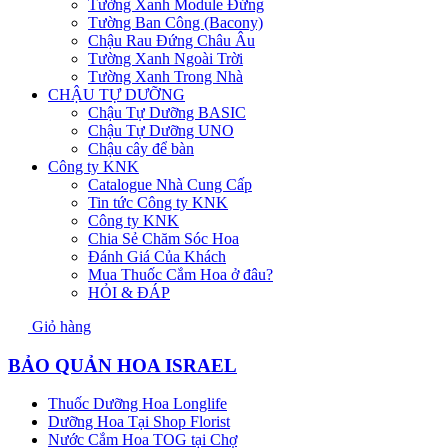
Tường Xanh Module Đứng
Tường Ban Công (Bacony)
Chậu Rau Đứng Châu Âu
Tường Xanh Ngoài Trời
Tường Xanh Trong Nhà
CHẬU TỰ DƯỠNG
Chậu Tự Dưỡng BASIC
Chậu Tự Dưỡng UNO
Chậu cây để bàn
Công ty KNK
Catalogue Nhà Cung Cấp
Tin tức Công ty KNK
Công ty KNK
Chia Sẻ Chăm Sóc Hoa
Đánh Giá Của Khách
Mua Thuốc Cắm Hoa ở đâu?
HỎI & ĐÁP
Giỏ hàng
BẢO QUẢN HOA ISRAEL
Thuốc Dưỡng Hoa Longlife
Dưỡng Hoa Tại Shop Florist
Nước Cắm Hoa TOG tại Chợ