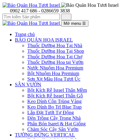
0902 417 686 - 0286659 3838
Mở menu
☰
Trang chủ
BẢO QUẢN HOA ISRAEL
Thuốc Dưỡng Hoa Tại Nhà
Thuốc Dưỡng Hoa Tại Shop
Thuốc Dưỡng Hoa Tại Chợ
Thuốc Dưỡng Hoa tại Vườn
Nước Nhuộm Hoa Premium
Bột Nhuộm Hoa Premium
Sơn Xịt Màu Hoa Tươi Úc
SÂN VƯỜN
Bột Kích Rễ Israel Thân Mềm
Bột Kích Rễ Israel Thẫn Gỗ
Keo Dính Côn Trùng Vàng
Keo Dính Bọ Trĩ Blue Trap
Lắp Đặt Tưới Tự Động
Đèn Trồng Cây Trong Nhà
Phân Bón Isarel & Hạt Giống
Chăm Sóc Cây Sân Vườn
TƯỜNG ĐỨNG VERTICAL