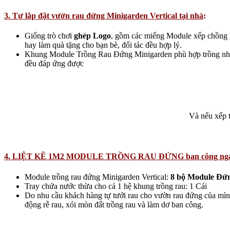
3. Tự lắp đặt vườn rau đứng Minigarden Vertical tại nhà
:
Giống trò chơi
ghép Logo
, gồm các miếng Module xếp chồng
hay làm quà tặng cho bạn bè, đối tác đều hợp lý.
Khung Module Trồng Rau Đứng Minigarden phù hợp trồng nhiều l
đều đáp ứng được
Và nếu xếp 
4. LIỆT KÊ 1M2 MODULE TRỒNG RAU ĐỨNG ban công ngan
Module trồng rau đứng Minigarden Vertical:
8 bộ Module Đứ
Tray chứa nước thừa cho cả 1 hệ khung trồng rau: 1 Cái
Do nhu cầu khách hàng tự tưới rau cho vườn rau đứng của mìn
động rễ rau, xói mòn đất trồng rau và làm dơ ban công.