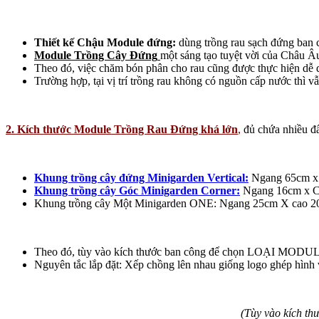
Thiết kế Chậu Module đứng:
dùng trồng rau sạch đứng ban 
Module Trồng Cây Đứng
một sáng tạo tuyệt vời của Châu 
Theo đó, việc chăm bón phân cho rau cũng được thực hiện dễ dà
Trường hợp, tại vị trí trồng rau không có nguồn cấp nước thì v
2. Kích thước Module Trồng Rau Đứng khá lớn
,
đủ chứa nhiều đất
Khung trồng cây đứng Minigarden Vertical:
Ngang 65cm x
Khung trồng cây Góc Minigarden Corner:
Ngang 16cm x C
Khung trồng cây Một Minigarden ONE: Ngang 25cm X cao 2
Theo đó, tùy vào kích thước ban công để chọn LOẠI MODUL
Nguyên tắc lắp đặt: Xếp chồng lên nhau giống logo ghép hình
(Tùy vào kích th