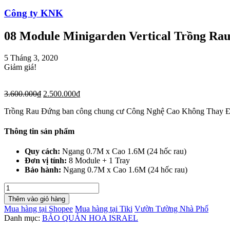
Công ty KNK
08 Module Minigarden Vertical Trồng R
5 Tháng 3, 2020
Giảm giá!
3.600.000
₫
2.500.000
₫
Trồng Rau Đứng ban công chung cư Công Nghệ Cao Không Thay Đấ
Thông tin sản phẩm
Quy cách:
Ngang 0.7M x Cao 1.6M (24 hốc rau)
Đơn vị tính:
8 Module + 1 Tray
Bảo hành:
Ngang 0.7M x Cao 1.6M (24 hốc rau)
08
Module
Thêm vào giỏ hàng
Minigarden
Mua hàng tại Shopee
Mua hàng tại Tiki
Vườn Tường Nhà Phố
Vertical
Danh mục:
BẢO QUẢN HOA ISRAEL
Trồng