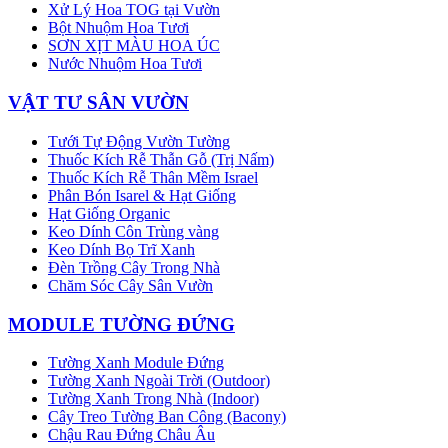
Xử Lý Hoa TOG tại Vườn
Bột Nhuộm Hoa Tươi
SƠN XỊT MÀU HOA ÚC
Nước Nhuộm Hoa Tươi
VẬT TƯ SÂN VƯỜN
Tưới Tự Động Vườn Tường
Thuốc Kích Rễ Thẫn Gỗ (Trị Nấm)
Thuốc Kích Rễ Thân Mềm Israel
Phân Bón Isarel & Hạt Giống
Hạt Giống Organic
Keo Dính Côn Trùng vàng
Keo Dính Bọ Trĩ Xanh
Đèn Trồng Cây Trong Nhà
Chăm Sóc Cây Sân Vườn
MODULE TƯỜNG ĐỨNG
Tường Xanh Module Đứng
Tường Xanh Ngoài Trời (Outdoor)
Tường Xanh Trong Nhà (Indoor)
Cây Treo Tường Ban Công (Bacony)
Chậu Rau Đứng Châu Âu