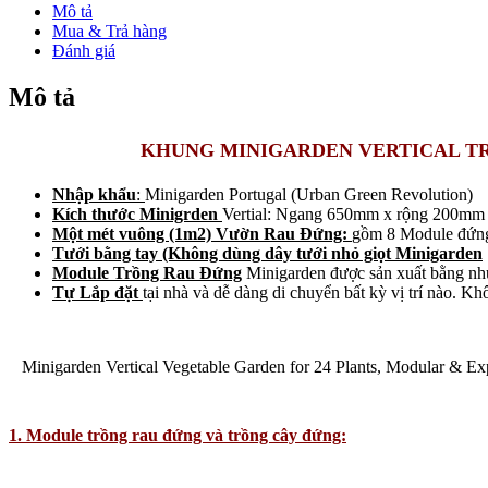
Rau
Mô tả
Sạch
Mua & Trả hàng
Đứng
Đánh giá
Ban
Công
Mô tả
Chung
Cư
1m2
KHUNG MINIGARDEN VERTICAL TR
(Không
Kèm
Nhập khẩu
:
Minigarden Portugal (Urban Green Revolution)
Hệ
Kích thước Minigrden
Vertial: Ngang 650mm x rộng 200mm 
Thống
Một mét vuông (1m2) Vườn Rau Đứng:
gồm 8 Module đứng
Tưới
Tưới bằng tay (Không dùng dây tưới nhỏ giọt Minigarden
Nhỏ
Module Trồng Rau Đứng
Minigarden được sản xuất bằng nhự
Giọt)
Tự Lắp đặt
tại nhà và dễ dàng di chuyển bất kỳ vị trí nào. 
số
lượng
Minigarden Vertical Vegetable Garden for 24 Plants, Modular & Exp
1. Module trồng rau đứng và trồng cây đứng: