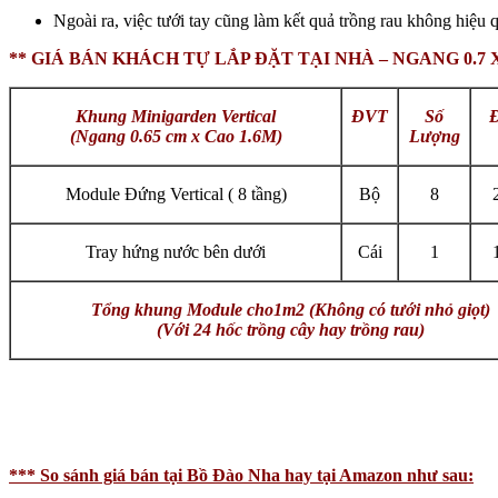
Ngoài ra, việc tưới tay cũng làm kết quả trồng rau không hiệu
** GIÁ BÁN KHÁCH TỰ LẮP ĐẶT TẠI NHÀ – NGANG 0.7 X 
Khung Minigarden Vertical
ĐVT
Số
Đ
(Ngang 0.65 cm x Cao 1.6M)
Lượng
Module Đứng Vertical ( 8 tầng)
Bộ
8
Tray hứng nước bên dưới
Cái
1
Tổng khung Module cho1m2 (Không có tưới nhỏ giọt)
(Với 24 hốc trồng cây hay trồng rau)
*** So sánh giá bán tại Bồ Đào Nha hay tại Amazon như sau: