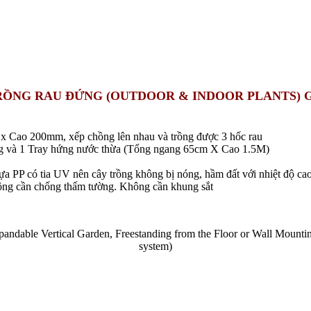
ỒNG RAU ĐỨNG (OUTDOOR & INDOOR PLANTS)
G
x Cao 200mm, xếp chồng lên nhau và trồng được 3 hốc rau
 và 1 Tray hứng nước thừa (Tổng ngang 65cm X Cao 1.5M)
a PP có tia UV nên cây trồng không bị nóng, hầm đất với nhiệt độ ca
Không cần chống thấm tường. Không cần khung sắt
andable Vertical Garden, Freestanding from the Floor or Wall Mountin
system)