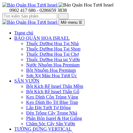
0902 417 686 - 0286659 3838
Mở menu
☰
Trang chủ
BẢO QUẢN HOA ISRAEL
Thuốc Dưỡng Hoa Tại Nhà
Thuốc Dưỡng Hoa Tại Shop
Thuốc Dưỡng Hoa Tại Chợ
Thuốc Dưỡng Hoa tại Vườn
Nước Nhuộm Hoa Premium
Bột Nhuộm Hoa Premium
Sơn Xịt Màu Hoa Tươi Úc
SÂN VƯỜN
Bột Kích Rễ Israel Thân Mềm
Bột Kích Rễ Israel Thẫn Gỗ
Keo Dính Côn Trùng Vàng
Keo Dính Bọ Trĩ Blue Trap
Lắp Đặt Tưới Tự Động
Đèn Trồng Cây Trong Nhà
Phân Bón Isarel & Hạt Giống
Chăm Sóc Cây Sân Vườn
TƯỜNG ĐỨNG VERTICAL