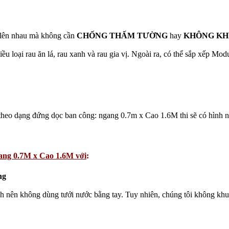
 lên nhau mà không cần
CHỐNG THẤM TƯỜNG
hay
KHÔNG KH
oại rau ăn lá, rau xanh và rau gia vị. Ngoài ra, có thể sắp xếp Modu
theo dạng đứng dọc ban công: ngang 0.7m x Cao 1.6M thi sẽ có hình n
g 0.7M x Cao 1.
6
M với
:
ng
h nên không dùng tưới nước bằng tay. Tuy nhiên, chúng tôi không khuy