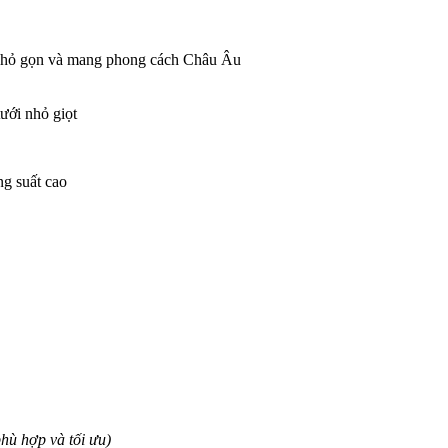
h nhỏ gọn và mang phong cách Châu Âu
tưới nhỏ giọt
ng suất cao
hù hợp và tối ưu)