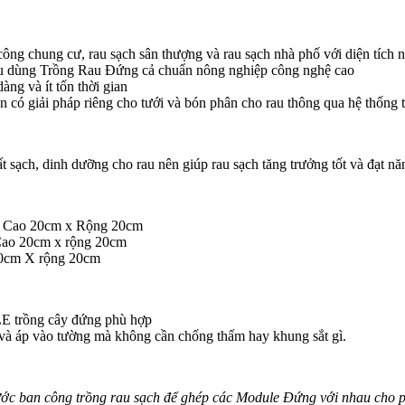
công chung cư, rau sạch sân thượng và rau sạch nhà phố với diện tíc
Âu dùng Trồng Rau Đứng cả chuẩn nông nghiệp công nghệ cao
ng và ít tốn thời gian
ẫn có giải pháp riêng cho tưới và bón phân cho rau thông qua hệ thống 
 sạch, dinh dưỡng cho rau nên giúp rau sạch tăng trưởng tốt và đạt nă
 Cao 20cm x Rộng 20cm
ao 20cm x rộng 20cm
0cm X rộng 20cm
E trồng cây đứng phù hợp
 và áp vào tường mà không cần chống thấm hay khung sắt gì.
ước ban công trồng rau sạch để ghép các Module Đứng với nhau cho p