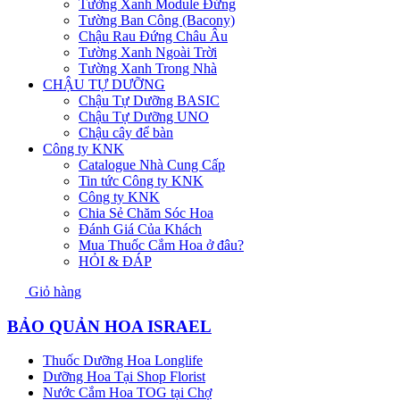
Tường Xanh Module Đứng
Tường Ban Công (Bacony)
Chậu Rau Đứng Châu Âu
Tường Xanh Ngoài Trời
Tường Xanh Trong Nhà
CHẬU TỰ DƯỠNG
Chậu Tự Dưỡng BASIC
Chậu Tự Dưỡng UNO
Chậu cây để bàn
Công ty KNK
Catalogue Nhà Cung Cấp
Tin tức Công ty KNK
Công ty KNK
Chia Sẻ Chăm Sóc Hoa
Đánh Giá Của Khách
Mua Thuốc Cắm Hoa ở đâu?
HỎI & ĐÁP
Giỏ hàng
BẢO QUẢN HOA ISRAEL
Thuốc Dưỡng Hoa Longlife
Dưỡng Hoa Tại Shop Florist
Nước Cắm Hoa TOG tại Chợ