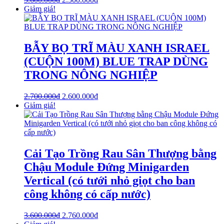
Giảm giá!
BẪY BỌ TRĨ MÀU XANH ISRAEL
(CUỘN 100M) BLUE TRAP DÙNG
TRONG NÔNG NGHIỆP
2.700.000
₫
2.600.000
₫
Giảm giá!
Cải Tạo Trồng Rau Sân Thượng bằng
Chậu Module Đứng Minigarden
Vertical (có tưới nhỏ giọt cho ban
công không có cấp nước)
3.600.000
₫
2.760.000
₫