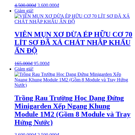
4.500.000
₫
3.600.000
₫
Giảm giá!
VIÊN MỤN XƠ DỪA ÉP HỮU CƠ 70
LÍT SƠ ĐÃ XẢ CHÁT NHẬP KHẨU
ẤN ĐỘ
165.000
₫
95.000
₫
Giảm giá!
Trồng Rau Trường Học Dạng Đứng
Minigarden Xếp Ngang Khung
Module 1M2 (Gồm 8 Module và Tray
Hứng Nước)
3.600.000
₫
2.500.000
₫