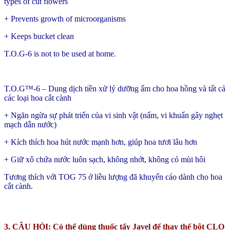
types of cut flowers
+ Prevents growth of microorganisms
+ Keeps bucket clean
T.O.G-6 is not to be used at home.
T.O.G™-6 – Dung dịch tiền xử lý dưỡng ẩm cho hoa hồng và tất cả
các loại hoa cắt cành
+ Ngăn ngừa sự phát triển của vi sinh vật (nấm, vi khuẩn gây nghẹt
mạch dẫn nước)
+ Kích thích hoa hút nước mạnh hơn, giúp hoa tươi lâu hơn
+ Giữ xô chứa nước luôn sạch, không nhớt, không có mùi hôi
Tương thích với TOG 75 ở liều lượng đã khuyến cáo dành cho hoa
cắt cành.
3. CÂU HỎI: Có thể dùng thuốc tẩy Javel để thay thế bột CLO