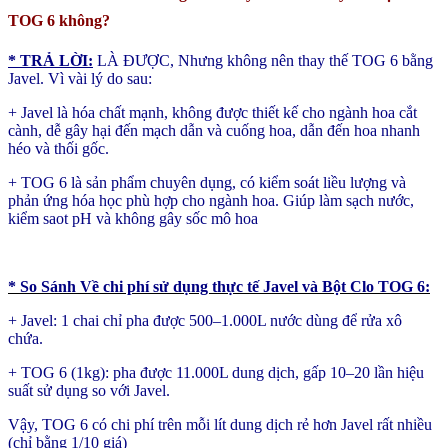
TOG 6 không?
* TRẢ LỜI:
LÀ ĐƯỢC, Nhưng không nên thay thế TOG 6 bằng
Javel. Vì vài lý do sau:
+ Javel là hóa chất mạnh, không được thiết kế cho ngành hoa cắt
cành, dễ gây hại đến mạch dẫn và cuống hoa, dẫn đến hoa nhanh
héo và thối gốc.
+ TOG 6 là sản phẩm chuyên dụng, có kiểm soát liều lượng và
phản ứng hóa học phù hợp cho ngành hoa. Giúp làm sạch nước,
kiểm saot pH và không gây sốc mô hoa
* So Sánh Về chi phí sử dụng thực tế Javel và Bột Clo TOG 6:
+ Javel: 1 chai chỉ pha được 500–1.000L nước dùng để rửa xô
chứa.
+ TOG 6 (1kg): pha được 11.000L dung dịch, gấp 10–20 lần hiệu
suất sử dụng so với Javel.
Vậy, TOG 6 có chi phí trên mỗi lít dung dịch rẻ hơn Javel rất nhiều
(chỉ bằng 1/10 giá)