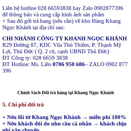
Liên hệ hotline 028 66593838 hay Zalo 0902877396
để thông báo và cung cấp hình ảnh sản phẩm
+ Sau đó gởi trả hang (nếu cần) về kho Hàng Khang
Ngọc Khánh tại địa chỉ sau:
CHI NHÁNH CÔNG TY KHANH NGỌC KHÁNH
R29 Đường 87, KDC Vila Thủ Thiêm, P. Thạnh Mỹ
Lợi, Thủ Đức ( Q. 2 cũ, cạnh UBND Thủ Đức)
ĐT Công ty: 028 6659 3838
ĐT Hotline: Ms. Liên
0706 950 686
– ZALO 0902 877
396
Chính Sách Đổi trả hàng tại Khang Ngọc Khánh
5. Chi phí đổi trả
+ Nếu lỗi từ Khang Ngọc Khánh → miễn phí 100%
+ Nếu khách đổi do nhu cầu cá nhân → khách chịu
phí vận chuyển