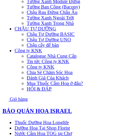
Tường Xanh Module Đứng
Tường Ban Công (Bacony)
Chậu Rau Đứng Châu Âu
Tường Xanh Ngoài Trời
Tường Xanh Trong Nhà
CHẬU TỰ DƯỠNG
Chậu Tự Dưỡng BASIC
Chậu Tự Dưỡng UNO
Chậu cây để bàn
Công ty KNK
Catalogue Nhà Cung Cấp
Tin tức Công ty KNK
Công ty KNK
Chia Sẻ Chăm Sóc Hoa
Đánh Giá Của Khách
Mua Thuốc Cắm Hoa ở đâu?
HỎI & ĐÁP
Giỏ hàng
BẢO QUẢN HOA ISRAEL
Thuốc Dưỡng Hoa Longlife
Dưỡng Hoa Tại Shop Florist
Nước Cắm Hoa TOG tại Chợ