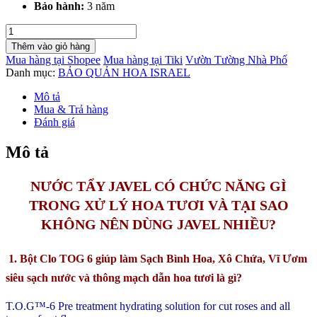
Bảo hành:
3 năm
Thuốc
Bột
Thêm vào giỏ hàng
CLO
Mua hàng tại Shopee
Mua hàng tại Tiki
Vườn Tường Nhà Phố
rữa
Danh mục:
BẢO QUẢN HOA ISRAEL
hoa
TOG
Mô tả
6
Mua & Trả hàng
có
Đánh giá
thay
thế
Mô tả
thuốc
tẩy
Javel
NƯỚC TẨY JAVEL CÓ CHỨC NĂNG GÌ
để
TRONG XỬ LÝ HOA TƯƠI VÀ TẠI SAO
bảo
quản
KHÔNG NÊN DÙNG JAVEL NHIỀU?
hoa
tươi
1. Bột Clo TOG 6 giúp làm Sạch Bình Hoa, Xô Chứa, Vĩ Ươm
lâu
được
siêu sạch nước và thông mạch dẫn hoa tươi là gì?
không?
số
T.O.G™-6 Pre treatment hydrating solution for cut roses and all
lượng