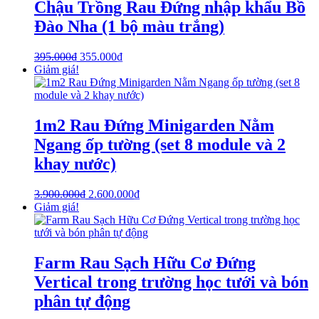
Chậu Trồng Rau Đứng nhập khẩu Bồ
Đào Nha (1 bộ màu trắng)
395.000
₫
355.000
₫
Giảm giá!
1m2 Rau Đứng Minigarden Nằm
Ngang ốp tường (set 8 module và 2
khay nước)
3.900.000
₫
2.600.000
₫
Giảm giá!
Farm Rau Sạch Hữu Cơ Đứng
Vertical trong trường học tưới và bón
phân tự động