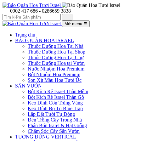
0902 417 686 - 0286659 3838
Mở menu
☰
Trang chủ
BẢO QUẢN HOA ISRAEL
Thuốc Dưỡng Hoa Tại Nhà
Thuốc Dưỡng Hoa Tại Shop
Thuốc Dưỡng Hoa Tại Chợ
Thuốc Dưỡng Hoa tại Vườn
Nước Nhuộm Hoa Premium
Bột Nhuộm Hoa Premium
Sơn Xịt Màu Hoa Tươi Úc
SÂN VƯỜN
Bột Kích Rễ Israel Thân Mềm
Bột Kích Rễ Israel Thẫn Gỗ
Keo Dính Côn Trùng Vàng
Keo Dính Bọ Trĩ Blue Trap
Lắp Đặt Tưới Tự Động
Đèn Trồng Cây Trong Nhà
Phân Bón Isarel & Hạt Giống
Chăm Sóc Cây Sân Vườn
TƯỜNG ĐỨNG VERTICAL