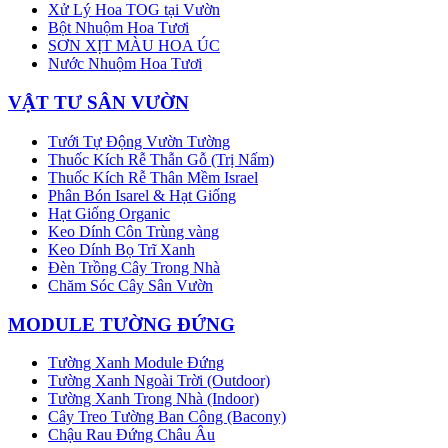
Xử Lý Hoa TOG tại Vườn
Bột Nhuộm Hoa Tươi
SƠN XỊT MÀU HOA ÚC
Nước Nhuộm Hoa Tươi
VẬT TƯ SÂN VƯỜN
Tưới Tự Động Vườn Tường
Thuốc Kích Rễ Thẫn Gỗ (Trị Nấm)
Thuốc Kích Rễ Thân Mềm Israel
Phân Bón Isarel & Hạt Giống
Hạt Giống Organic
Keo Dính Côn Trùng vàng
Keo Dính Bọ Trĩ Xanh
Đèn Trồng Cây Trong Nhà
Chăm Sóc Cây Sân Vườn
MODULE TƯỜNG ĐỨNG
Tường Xanh Module Đứng
Tường Xanh Ngoài Trời (Outdoor)
Tường Xanh Trong Nhà (Indoor)
Cây Treo Tường Ban Công (Bacony)
Chậu Rau Đứng Châu Âu