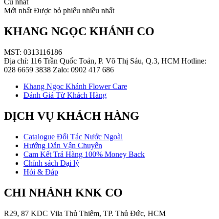
Cũ nhất
Mới nhất
Được bỏ phiếu nhiều nhất
KHANG NGỌC KHÁNH CO
MST: 0313116186
Địa chỉ: 116 Trần Quốc Toản, P. Võ Thị Sáu, Q.3, HCM Hotline:
028 6659 3838 Zalo: 0902 417 686
Khang Ngọc Khánh Flower Care
Đánh Giá Từ Khách Hàng
DỊCH VỤ KHÁCH HÀNG
Catalogue Đối Tác Nước Ngoài
Hướng Dẫn Vận Chuyển
Cam Kết Trả Hàng 100% Money Back
Chính sách Đại lý
Hỏi & Đáp
CHI NHÁNH KNK CO
R29, 87 KDC Vila Thủ Thiêm, TP. Thủ Đức, HCM