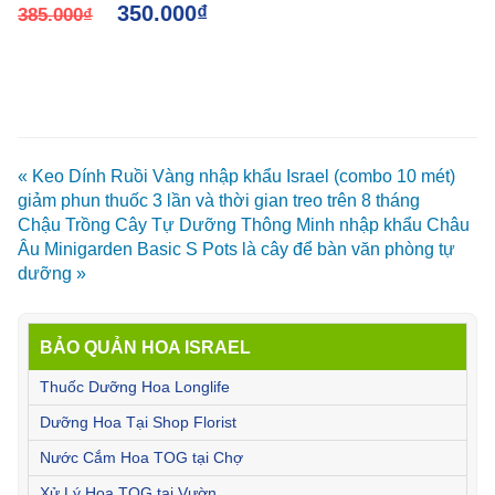
350.000
₫
(Sticky Yellow Rol ngang
385.000
₫
18cm x 22cm, 2 mặt keo)
là keo dính sinh học màu
vàng dùng bẫy hiệu quả
Ruồi các loại, Bọ Phấn,
Bọ Trĩ, Bướm và côn
« Keo Dính Ruồi Vàng nhập khẩu Israel (combo 10 mét)
trùng khác…
giảm phun thuốc 3 lần và thời gian treo trên 8 tháng
Chậu Trồng Cây Tự Dưỡng Thông Minh nhập khẩu Châu
Âu Minigarden Basic S Pots là cây để bàn văn phòng tự
dưỡng »
BẢO QUẢN HOA ISRAEL
Thuốc Dưỡng Hoa Longlife
Dưỡng Hoa Tại Shop Florist
Nước Cắm Hoa TOG tại Chợ
Xử Lý Hoa TOG tại Vườn