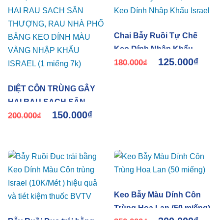
Chai Bẫy Ruồi Tự Chế
Keo Dính Nhập Khẩu
125.000
₫
Israel
180.000
₫
DIỆT CÔN TRÙNG GÂY
HẠI RAU SẠCH SÂN
150.000
₫
THƯỢNG, RAU NHÀ PHỐ
200.000
₫
BẰNG KEO DÍNH MÀU
VÀNG NHẬP KHẨU
ISRAEL (1 miếng 7k)
Keo Bẫy Màu Dính Côn
Trùng Hoa Lan (50 miếng)