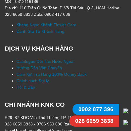
MST: 0313116186
Địa chỉ: 116 Trần Quốc Toản, P. Võ Thị Sáu, Q.3, HCM Hotline:
028 6659 3838 Zalo: 0902 417 686
Khang Ngọc Khánh Flower Care
Đánh Giá Từ Khách Hàng
DỊCH VỤ KHÁCH HÀNG
Catalogue Đối Tác Nước Ngoài
Hướng Dẫn Vận Chuyển
Cam Kết Trả Hàng 100% Money Back
Chính sách Đại lý
Hỏi & Đáp
CHI NHÁNH KNK CO
0902 877 396
R29, 87 KDC Vila Thủ Thiêm, TP. Thủ Đức, HCM
028 6659 3838
028 6659 3838 - 0706 950 686 (zalo)
Email:hai.phan.nuflower@gmail.com