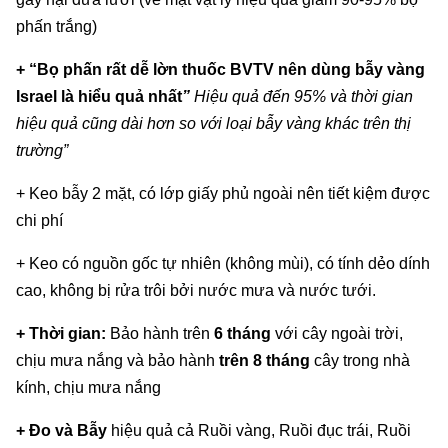
phấn trắng)
+ “Bọ phấn rất dễ lờn thuốc BVTV nên dùng bẫy vàng
Israel là hiểu quả nhất
”
Hiệu quả đến 95% và thời gian
hiệu quả cũng dài hơn so vớ
i
loại bẫy vàng khác trên thị
trường”
+ Keo bẫy 2 mặt, có lớp giấy phủ ngoài nên tiết kiệm được
chi phí
+ Keo có nguồn gốc tự nhiên (không mùi), có tính dẻo dính
cao, không bị rửa trôi bởi nước mưa và nước tưới.
+ Thời gian:
Bảo hành trên
6 tháng
với cây ngoài trời,
chịu mưa nắng và bảo hành
trên 8 tháng
cây trong nhà
kính, chịu mưa nắng
+ Đo và Bẫy
hiệu quả cả Ruồi vàng, Ruồi đục trái, Ruồi