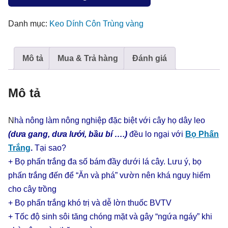
Dính
Màu
Danh mục:
Keo Dính Côn Trùng vàng
Côn
Trùng
Mô tả
Mua & Trả hàng
Đánh giá
nhập
khẩu
Israel
Mô tả
(50
Mét
N
hà nông làm nông nghiệp đặc biệt với cây họ dây leo
dùng
(dưa gang, dưa lưới, bầu bí ….)
đều lo ngại với
Bọ Phấn
1.000m2)
Trắng
.
Tại sao?
thời
+ Bọ phấn trắng đa số bám đầy dưới lá cây. Lưu ý, bọ
gian
phấn trắng đến để “Ăn và phá” vườn nên khá nguy hiểm
8
cho cây trồng
tháng
+ Bọ phấn trắng khó trị và dễ lờn thuốc BVTV
số
+ Tốc độ sinh sôi tăng chóng mặt và gây “ngứa ngáy” khi
lượng