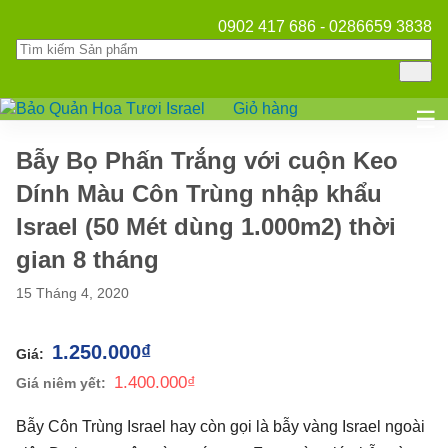
0902 417 686 - 0286659 3838
Giỏ hàng
Mở
☰
Bẫy Bọ Phấn Trắng với cuộn Keo
Dính Màu Côn Trùng nhập khẩu
Israel (50 Mét dùng 1.000m2) thời
gian 8 tháng
15 Tháng 4, 2020
1.250.000
₫
1.400.000
₫
Bẫy Côn Trùng Israel hay còn gọi là bẫy vàng Israel ngoài