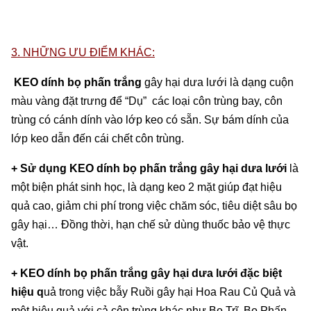
3. NHỮNG ƯU ĐIỂM KHÁC:
KEO dính bọ phấn trắng
gây hại dưa lưới là dạng cuộn
màu vàng đặt trưng để “Dụ” các loại côn trùng bay, côn
trùng có cánh dính vào lớp keo có sẵn. Sự bám dính của
lớp keo dẫn đến cái chết côn trùng.
+ Sử dụng KEO dính bọ phấn trắng gây hại dưa lưới
là
một biện phát sinh học, là dạng keo 2 mặt giúp đạt hiệu
quả cao, giảm chi phí trong việc chăm sóc, tiêu diệt sâu bọ
gây hại… Đồng thời, hạn chế sử dùng thuốc bảo vệ thực
vật.
+ KEO dính bọ phấn trắng gây hại dưa lưới đặc biệt
hiệu q
uả trong việc bẫy Ruồi gây hại Hoa Rau Củ Quả và
một hiệu quả với cả côn trùng khác như Bọ Trĩ, Bọ Phấn