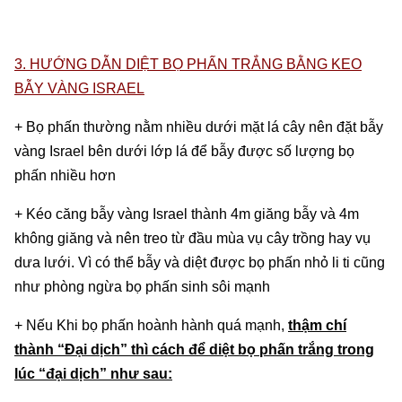
3. HƯỚNG DẪN DIỆT BỌ PHẤN TRẮNG BẰNG KEO
BẪY VÀNG ISRAEL
+ Bọ phấn thường nằm nhiều dưới mặt lá cây nên đặt bẫy
vàng Israel bên dưới lớp lá để bẫy được số lượng bọ
phấn nhiều hơn
+ Kéo căng bẫy vàng Israel thành 4m giăng bẫy và 4m
không giăng và nên treo từ đầu mùa vụ cây trồng hay vụ
dưa lưới. Vì có thể bẫy và diệt được bọ phấn nhỏ li ti cũng
như phòng ngừa bọ phấn sinh sôi mạnh
+ Nếu Khi bọ phấn hoành hành quá mạnh,
thậm chí
thành “Đại dịch” thì cách để diệt bọ phấn trắng trong
lúc “đại dịch” như sau: