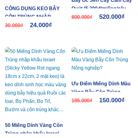
Bẫy Ốc Sên Cây Cam Cây
CÔNG DỤNG KEO BẪY
Quýt (5.200đ/miếng/cây x
520.000
₫
CÔN TRÙNG NHẬP
8 tháng) Nhập khẩu Israel
600.000
₫
24.000
₫
KHẨU SRAEL TRONG
30.000
₫
NÔNG NGHIỆP VÀ CÔNG
NGHIỆP
Ưu Điểm Miếng Dính Màu
Vàng Bẫy Côn Trùng
150.000
₫
Nông nghiệp?
195.000
₫
50 Miếng Dính Vàng Côn
Trùng nhập khẩu Israel