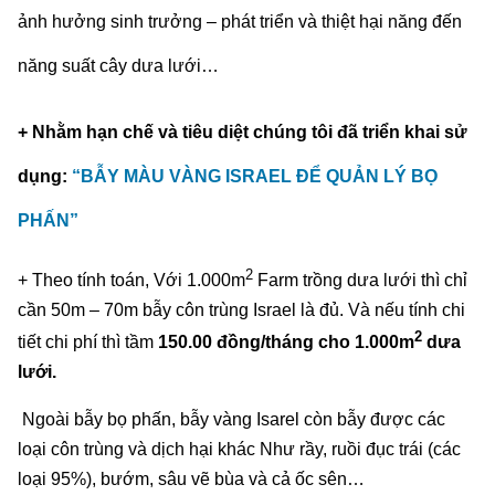
ảnh hưởng sinh trưởng – phát triển và thiệt hại năng đến
năng suất cây dưa lưới…
+ Nhằm hạn chế và tiêu diệt chúng tôi đã triển khai sử
dụng:
“BẪY MÀU VÀNG ISRAEL ĐỂ QUẢN LÝ BỌ
PHẤN”
2
+ Theo tính toán, Với 1.000m
Farm trồng dưa lưới thì chỉ
cần 50m – 70m bẫy côn trùng Israel là đủ. Và nếu tính chi
2
tiết chi phí thì tầm
150.00 đồng/tháng cho 1.000m
dưa
lưới.
Ngoài bẫy bọ phấn, bẫy vàng Isarel còn bẫy được các
loại côn trùng và dịch hại khác Như rầy, ruồi đục trái (các
loại 95%), bướm, sâu vẽ bùa và cả ốc sên…