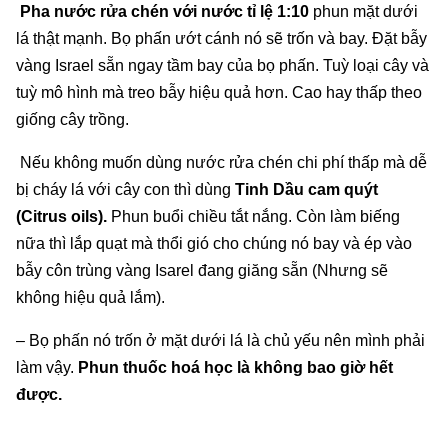
Pha nước rửa chén với nước tỉ lệ 1:10
phun mặt dưới
lá thật mạnh. Bọ phấn ướt cánh nó sẽ trốn và bay. Đặt bẫy
vàng Israel sẵn ngay tầm bay của bọ phấn. Tuỳ loại cây và
tuỳ mô hình mà treo bẫy hiệu quả hơn. Cao hay thấp theo
giống cây trồng.
Nếu không muốn dùng nước rửa chén chi phí thấp mà dễ
bị cháy lá với cây con thì dùng
Tinh Dầu cam quýt
(Citrus oils).
Phun buổi chiều tắt nắng. Còn làm biếng
nữa thì lắp quạt mà thổi gió cho chúng nó bay và ép vào
bẫy côn trùng vàng Isarel đang giăng sẵn (Nhưng sẽ
không hiệu quả lắm).
– Bọ phấn nó trốn ở mặt dưới lá là chủ yếu nên mình phải
làm vậy.
Phun thuốc hoá học là không bao giờ hết
được.