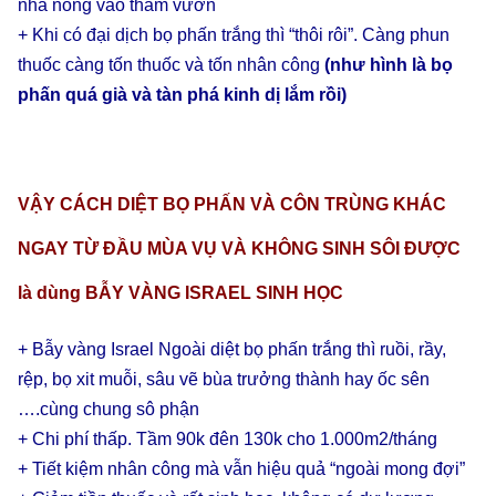
nhà nông vào thăm vườn
+ Khi có đại dịch bọ phấn trắng thì “thôi rôi”. Càng phun
thuốc càng tốn thuốc và tốn nhân công
(như hình là bọ
phấn quá già và tàn phá kinh dị lắm rồi)
VẬY CÁCH DIỆT BỌ PHẤN VÀ CÔN TRÙNG KHÁC
NGAY TỪ ĐẦU MÙA VỤ VÀ KHÔNG SINH SÔI ĐƯỢC
là dùng BẪY VÀNG ISRAEL SINH HỌC
+ Bẫy vàng Israel Ngoài diệt bọ phấn trắng thì ruồi, rầy,
rệp, bọ xit muỗi, sâu vẽ bùa trưởng thành hay ốc sên
….cùng chung sô phận
+ Chi phí thấp. Tầm 90k đên 130k cho 1.000m2/tháng
+ Tiết kiệm nhân công mà vẫn hiệu quả “ngoài mong đợi”