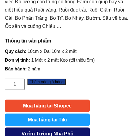
việc Đo lượng côn trùng có trong Farm còn giúp bẫy và
diệt hiệu quả Ruồi vàng, Ruồi đục trái, Ruồi Giấm, Ruồi
Cái, Bộ Phấn Trắng, Bọ Trĩ, Bọ Nhảy, Bướm, Sâu vẽ bùa,
Ốc sên và cuống Chiếu …
Thông tin sản phẩm
Quy cách:
18cm x Dài 10m x 2 mặt
Đơn vị tính:
1 Mét x 2 mặt Keo (tối thiểu 5m)
Bảo hành:
2 năm
Thêm vào giỏ hàng
Bẫy
Bọ
Phấn
Mua hàng tại Shopee
Trắng
với
Mua hàng tại Tiki
cuộn
Keo
Vườn Tường Nhà Phố