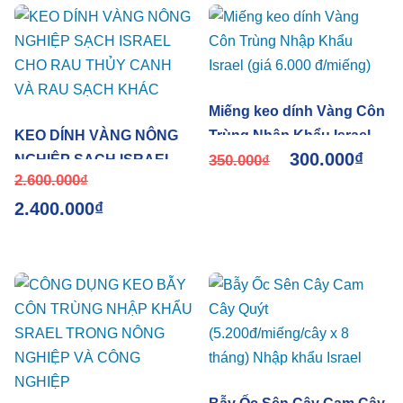
Giấm đạt hiệu quả 95%
Miếng keo dính Vàng Côn
KEO DÍNH VÀNG NÔNG
Trùng Nhập Khẩu Israel
300.000
₫
NGHIỆP SẠCH ISRAEL
(giá 6.000 đ/miếng)
350.000
₫
2.600.000
₫
CHO RAU THỦY CANH
2.400.000
₫
VÀ RAU SẠCH KHÁC