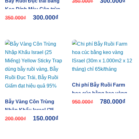
300.000
₫
Bẫy Ruồi Đục trái bằng
350.000
₫
Keo Dính Màu Côn trùng
300.000
₫
Israel (10K/Mét ) hiệu quả
350.000
₫
và tiét kiệm thuốc BVTV
Chi phí Bẫy Ruồi Farm
hoa cúc bằng keo vàng
780.000
₫
Bẫy Vàng Côn Trùng
ISrael (30m x 1.000m2 x 12
950.000
₫
Nhập Khẩu Israel (25
tháng) chỉ 65k/tháng
150.000
₫
Miếng) Yellow Sticky Trap
200.000
₫
dùng bẫy ruồi vàng, Bẫy
Ruồi Đục Trái, Bẫy Ruồi