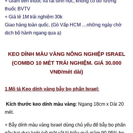
+ Giảm tiền thuốc và rất sinh học, không có dư lượng
thuốc BVTV
+ Giá lẻ 1M trải nghiệm 30k
Giao hàng toàn quốc. (Gò Vấp HCM …những ngày chờ
dịch bộ hành ngang qua ạ)
KEO DÍNH MÀU VÀNG NÔNG NGHIỆP ISRAEL
(COMBO 10 MÉT TRẢI NGHIỆM. GIÁ 30.000
VNĐ/mét dài)
1.Mô tả Keo dính vàng bẫy bọ phấn Israel:
Kích thước keo
dính màu
vàng
: Ngang 18cm x Dài 20
mét.
+ Bẫy dính màu vàng Israel dùng chủ yếu để bẫy bọ phấn
gây hại dưa lưới (về mặt vật lý hiệu quả giảm 90-95% bọ