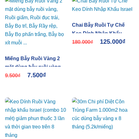
Chai Bẫy Ruồi Tự Chế
Keo Dính Nhập Khẩu
125.000
₫
Israel
180.000
₫
Miếng Bẫy Ruồi Vàng 2
mặt dùng bẫy ruồi vàng,
7.500
₫
Ruồi giấm, Ruồi đục trái,
9.500
₫
Bẫy Bọ trĩ, Bẫy Rầy rệp,
Bẫy Bọ phấn trắng, Bẫy
bọ xít muỗi …