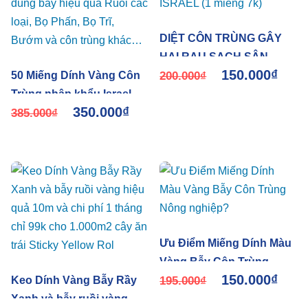
DIỆT CÔN TRÙNG GÂY
HẠI RAU SẠCH SÂN
150.000
₫
50 Miếng Dính Vàng Côn
THƯỢNG, RAU NHÀ PHỐ
200.000
₫
Trùng nhập khẩu Israel
BẰNG KEO DÍNH MÀU
350.000
₫
(Sticky Yellow Rol ngang
385.000
₫
VÀNG NHẬP KHẨU
18cm x 22cm, 2 mặt keo)
ISRAEL (1 miếng 7k)
là keo dính sinh học màu
vàng dùng bẫy hiệu quả
Ruồi các loại, Bọ Phấn,
Bọ Trĩ, Bướm và côn
trùng khác…
Ưu Điểm Miếng Dính Màu
Vàng Bẫy Côn Trùng
150.000
₫
Keo Dính Vàng Bẫy Rầy
Nông nghiệp?
195.000
₫
Xanh và bẫy ruồi vàng