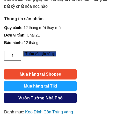
bất kỳ chất hóa học nào
Thông tin sản phẩm
Quy cách:
12 tháng mới thay mùi
Đơn vị tính:
Chai 2L
Bảo hành:
12 tháng
Thêm vào giỏ hàng
BẪY
RUỒI
TRÁI
Mua hàng tại Shopee
CÂY
bằng
Mua hàng tại Tiki
chai
có
Vườn Tường Nhà Phố
mùi
Pheromone
Danh mục:
Keo Dính Côn Trùng vàng