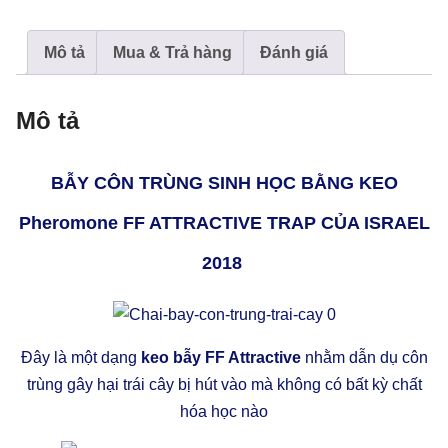
FF
ATTRACTIVE
Mô tả
Mua & Trả hàng
Đánh giá
TRAP
CỦA
ISRAEL
Mô tả
số
lượng
BẪY CÔN TRÙNG SINH HỌC BẰNG KEO
Pheromone FF ATTRACTIVE TRAP CỦA ISRAEL
2018
Đây là một dạng
keo bẫy FF Attractive
nhằm dẫn dụ côn
trùng gây hại trái cây bị hút vào mà không có bất kỳ chất
hóa học nào