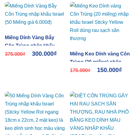
Miếng Dính Vàng Bẫy
Côn Trùng nhập khẩu
300.000
₫
Israel (50 Miếng giá
375.000
₫
Miếng Keo Dính vàng Côn
6.000đ)
Trùng (20 miếng) nhập
150.000
₫
khẩu Israel Sticky Yellow
175.000
₫
Roll dùng rau sạch sân
thượng