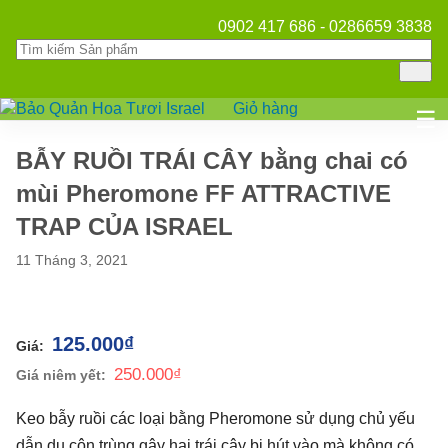
0902 417 686 - 0286659 3838
Giỏ hàng
Mở
☰
BẪY RUỒI TRÁI CÂY bằng chai có
mùi Pheromone FF ATTRACTIVE
TRAP CỦA ISRAEL
11 Tháng 3, 2021
125.000
₫
250.000
₫
Keo bẫy ruồi các loại bằng Pheromone sử dụng chủ yếu
dẫn dụ côn trùng gây hại trái cây bị hút vào mà không có