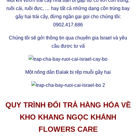
Một khi vườn trái cây nhà bạn bị gặp sự cố với côn trùng,
ruồi cái, ruồi đực, … hay tất cả những dạng côn trùng bay
gây hại trái cây, đừng ngần gại gọi cho chúng tôi:
0902.417.686
Chúng tôi sẽ gởi thông tin qua chuyên gia Israel và yêu
cầu được tư vấ
Một nông dân Đalak bị rệp muỗi gây hại
QUY TRÌNH ĐỔI TRẢ HÀNG HÓA VỀ
KHO KHANG NGỌC KHÁNH
FLOWERS CARE