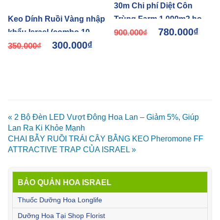
30m Chi phí Diệt Côn
Keo Dính Ruồi Vàng nhập
Trùng Farm 1.000m2 hoa
780.000
₫
khẩu Israel (combo 10
cúc dùng bẫy vàng x 8
900.000
₫
300.000
₫
mét) giảm phun thuốc 3
350.000
₫
tháng (5.2k/miếng)
lần và thời gian treo trên 8
tháng
« 2 Bộ Đèn LED Vượt Đông Hoa Lan – Giảm 5%, Giúp
Lan Ra Ki Khỏe Mạnh
CHAI BẪY RUỒI TRÁI CÂY BẰNG KEO Pheromone FF
ATTRACTIVE TRAP CỦA ISRAEL »
BẢO QUẢN HOA ISRAEL
Thuốc Dưỡng Hoa Longlife
Dưỡng Hoa Tại Shop Florist