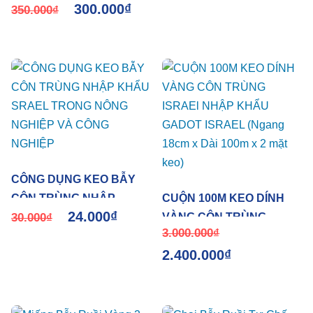
300.000
₫
hiệu quả 10m và chi phí 1
350.000
₫
tháng chỉ 99k cho
1.000m2 cây ăn trái Sticky
Yellow Rol
CÔNG DỤNG KEO BẪY
CÔN TRÙNG NHẬP
CUỘN 100M KEO DÍNH
24.000
₫
KHẨU SRAEL TRONG
30.000
₫
VÀNG CÔN TRÙNG
3.000.000
₫
NÔNG NGHIỆP VÀ CÔNG
ISRAEl NHẬP KHẨU
2.400.000
₫
NGHIỆP
GADOT ISRAEL (Ngang
18cm x Dài 100m x 2 mặt
keo)