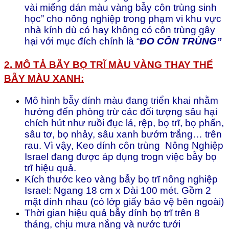
vài miếng dán màu vàng bẫy côn trùng sinh
học” cho nông nghiệp trong phạm vi khu vực
nhà kính dù có hay không có côn trùng gây
hại với mục đích chính là “
ĐO CÔN TRÙNG”
2. MÔ TẢ BẪY BỌ TRĨ MÀU VÀNG THAY THẾ
BẪY MÀU XANH:
Mô hình bẫy dính màu đang triển khai nhằm
hướng đến phòng trừ các đối tượng sâu hại
chích hút như ruồi đục lá, rệp, bọ trĩ, bọ phấn,
sâu tơ, bọ nhảy, sâu xanh bướm trắng… trên
rau. Vì vậy, Keo dính côn trùng Nông Nghiệp
Israel đang được áp dụng trogn việc bẫy bọ
trĩ hiệu quả.
Kích thước keo vàng bẫy bọ trĩ nông nghiệp
Israel: Ngang 18 cm x Dài 100 mét. Gồm 2
mặt dính nhau (có lớp giấy bảo vệ bên ngoài)
Thời gian hiệu quả bẫy dính bọ trĩ trên 8
tháng, chịu mưa nắng và nước tưới