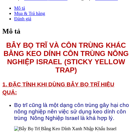
Keo
Dính
Mô tả
Xanh
Mua & Trả hàng
Nhập
Đánh giá
Khẩu
Israel
Mô tả
Blue
Trap
BẪY BỌ TRĨ VÀ CÔN TRÙNG KHÁC
1
cuộn
BẰNG KEO DÍNH CÔN TRÙNG NÔNG
100m
số
NGHIỆP ISRAEL (STICKY YELLOW
lượng
TRAP)
1.
ĐẶC TÍNH KHI DÙNG
BẪY BỌ TRĨ
HIỆU
QUẢ:
Bọ trĩ cũng là một dạng côn trùng gây hại cho
nông nghiệp nên việc sử dụng keo dính côn
trùng Nông Nghiệp Israel là khá hợp lý.