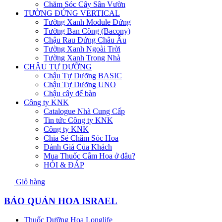
Chăm Sóc Cây Sân Vườn
TƯỜNG ĐỨNG VERTICAL
Tường Xanh Module Đứng
Tường Ban Công (Bacony)
Chậu Rau Đứng Châu Âu
Tường Xanh Ngoài Trời
Tường Xanh Trong Nhà
CHẬU TỰ DƯỠNG
Chậu Tự Dưỡng BASIC
Chậu Tự Dưỡng UNO
Chậu cây để bàn
Công ty KNK
Catalogue Nhà Cung Cấp
Tin tức Công ty KNK
Công ty KNK
Chia Sẻ Chăm Sóc Hoa
Đánh Giá Của Khách
Mua Thuốc Cắm Hoa ở đâu?
HỎI & ĐÁP
Giỏ hàng
BẢO QUẢN HOA ISRAEL
Thuốc Dưỡng Hoa Longlife