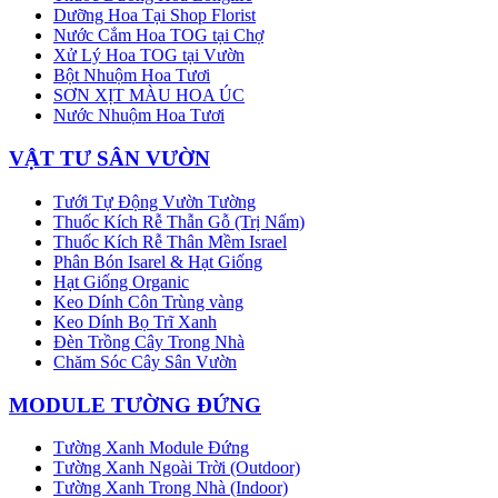
Dưỡng Hoa Tại Shop Florist
Nước Cắm Hoa TOG tại Chợ
Xử Lý Hoa TOG tại Vườn
Bột Nhuộm Hoa Tươi
SƠN XỊT MÀU HOA ÚC
Nước Nhuộm Hoa Tươi
VẬT TƯ SÂN VƯỜN
Tưới Tự Động Vườn Tường
Thuốc Kích Rễ Thẫn Gỗ (Trị Nấm)
Thuốc Kích Rễ Thân Mềm Israel
Phân Bón Isarel & Hạt Giống
Hạt Giống Organic
Keo Dính Côn Trùng vàng
Keo Dính Bọ Trĩ Xanh
Đèn Trồng Cây Trong Nhà
Chăm Sóc Cây Sân Vườn
MODULE TƯỜNG ĐỨNG
Tường Xanh Module Đứng
Tường Xanh Ngoài Trời (Outdoor)
Tường Xanh Trong Nhà (Indoor)