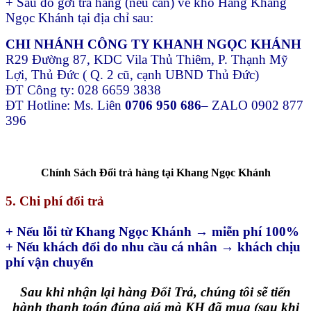
+ Sau đó gởi trả hang (nếu cần) về kho Hàng Khang
Ngọc Khánh tại địa chỉ sau:
CHI NHÁNH CÔNG TY KHANH NGỌC KHÁNH
R29 Đường 87, KDC Vila Thủ Thiêm, P. Thạnh Mỹ
Lợi, Thủ Đức ( Q. 2 cũ, cạnh UBND Thủ Đức)
ĐT Công ty: 028 6659 3838
ĐT Hotline: Ms. Liên
0706 950 686
– ZALO 0902 877
396
Chính Sách Đổi trả hàng tại Khang Ngọc Khánh
5. Chi phí đổi trả
+ Nếu lỗi từ Khang Ngọc Khánh → miễn phí 100%
+ Nếu khách đổi do nhu cầu cá nhân → khách chịu
phí vận chuyển
Sau khi nhận lại hàng Đổi Trả, chúng tôi sẽ tiến
hành thanh toán đúng giá mà KH đã mua (sau khi