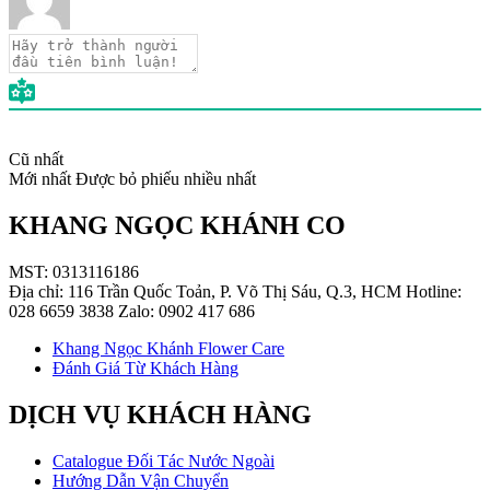
Cũ nhất
Mới nhất
Được bỏ phiếu nhiều nhất
KHANG NGỌC KHÁNH CO
MST: 0313116186
Địa chỉ: 116 Trần Quốc Toản, P. Võ Thị Sáu, Q.3, HCM Hotline:
028 6659 3838 Zalo: 0902 417 686
Khang Ngọc Khánh Flower Care
Đánh Giá Từ Khách Hàng
DỊCH VỤ KHÁCH HÀNG
Catalogue Đối Tác Nước Ngoài
Hướng Dẫn Vận Chuyển