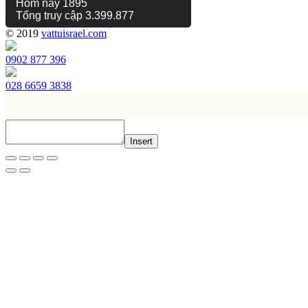
Hôm nay
1895
Tổng truy cập
3.399.877
© 2019
vattuisrael.com
0902 877 396
028 6659 3838
Insert