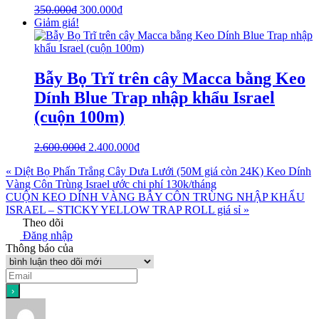
350.000
₫
300.000
₫
Giảm giá!
Bẫy Bọ Trĩ trên cây Macca bằng Keo
Dính Blue Trap nhập khẩu Israel
(cuộn 100m)
2.600.000
₫
2.400.000
₫
« Diệt Bọ Phấn Trắng Cây Dưa Lưới (50M giá còn 24K) Keo Dính
Vàng Côn Trùng Israel ước chi phí 130k/tháng
CUỘN KEO DÍNH VÀNG BẪY CÔN TRÙNG NHẬP KHẨU
ISRAEL – STICKY YELLOW TRAP ROLL giá sỉ »
Theo dõi
Đăng nhập
Thông báo của