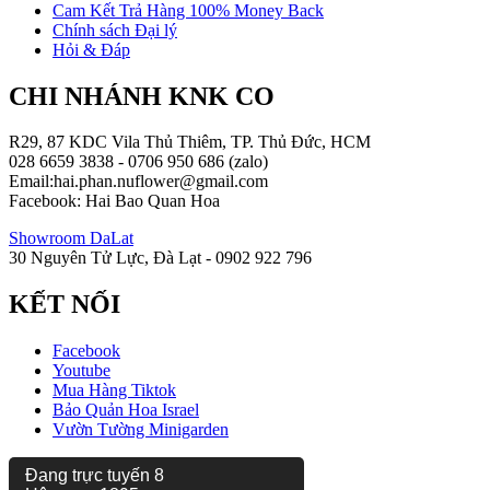
Cam Kết Trả Hàng 100% Money Back
Chính sách Đại lý
Hỏi & Đáp
CHI NHÁNH KNK CO
R29, 87 KDC Vila Thủ Thiêm, TP. Thủ Đức, HCM
028 6659 3838 - 0706 950 686 (zalo)
Email:hai.phan.nuflower@gmail.com
Facebook: Hai Bao Quan Hoa
Showroom DaLat
30 Nguyên Tử Lực, Đà Lạt - 0902 922 796
KẾT NỐI
Facebook
Youtube
Mua Hàng Tiktok
Bảo Quản Hoa Israel
Vườn Tường Minigarden
Đang trực tuyến
8