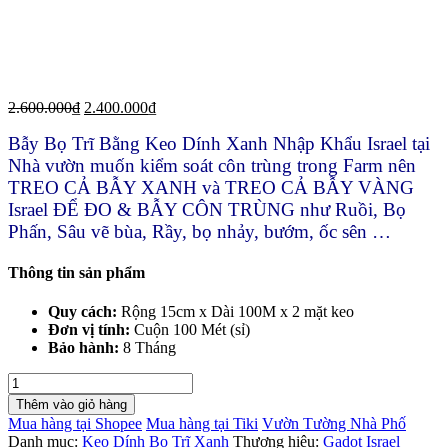
2.600.000
₫
2.400.000
₫
Bẫy Bọ Trĩ Bằng Keo Dính Xanh Nhập Khẩu Israel tại
Nhà vườn muốn kiểm soát côn trùng trong Farm nên
TREO CẢ BẪY XANH và TREO CẢ BẪY VÀNG
Israel ĐỂ ĐO & BẪY CÔN TRÙNG như Ruồi, Bọ
Phấn, Sâu vẽ bùa, Rầy, bọ nhảy, bướm, ốc sên …
Thông tin sản phẩm
Quy cách:
Rộng 15cm x Dài 100M x 2 mặt keo
Đơn vị tính:
Cuộn 100 Mét (sỉ)
Bảo hành:
8 Tháng
Bẫy
Bọ
Thêm vào giỏ hàng
Trĩ
Mua hàng tại Shopee
Mua hàng tại Tiki
Vườn Tường Nhà Phố
Bằng
Danh mục:
Keo Dính Bọ Trĩ Xanh
Thương hiệu:
Gadot Israel