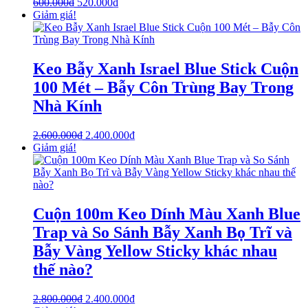
600.000
₫
520.000
₫
Giảm giá!
Keo Bẫy Xanh Israel Blue Stick Cuộn
100 Mét – Bẫy Côn Trùng Bay Trong
Nhà Kính
2.600.000
₫
2.400.000
₫
Giảm giá!
Cuộn 100m Keo Dính Màu Xanh Blue
Trap và So Sánh Bẫy Xanh Bọ Trĩ và
Bẫy Vàng Yellow Sticky khác nhau
thế nào?
2.800.000
₫
2.400.000
₫