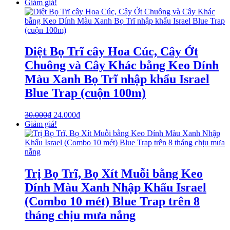
Giảm giá!
Diệt Bọ Trĩ cây Hoa Cúc, Cây Ớt
Chuông và Cây Khác bằng Keo Dính
Màu Xanh Bọ Trĩ nhập khẩu Israel
Blue Trap (cuộn 100m)
30.000
₫
24.000
₫
Giảm giá!
Trị Bọ Trĩ, Bọ Xít Muỗi bằng Keo
Dính Màu Xanh Nhập Khẩu Israel
(Combo 10 mét) Blue Trap trên 8
tháng chịu mưa nắng