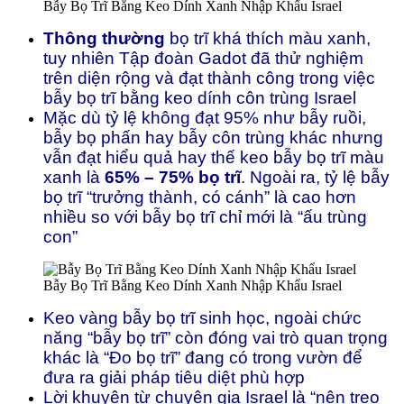
Bẫy Bọ Trĩ Bằng Keo Dính Xanh Nhập Khẩu Israel
Thông thường
bọ trĩ khá thích màu xanh,
tuy nhiên Tập đoàn Gadot đã thử nghiệm
trên diện rộng và đạt thành công trong việc
bẫy bọ trĩ bằng keo dính côn trùng Israel
Mặc dù tỷ lệ không đạt 95% như bẫy ruồi,
bẫy bọ phấn hay bẫy côn trùng khác nhưng
vẫn đạt hiểu quả hay thế keo bẫy bọ trĩ màu
xanh là
65% – 75% bọ trĩ
. Ngoài ra, tỷ lệ bẫy
bọ trĩ “trưởng thành, có cánh” là cao hơn
nhiều so với bẫy bọ trĩ chỉ mới là “ấu trùng
con”
Bẫy Bọ Trĩ Bằng Keo Dính Xanh Nhập Khẩu Israel
Keo vàng bẫy bọ trĩ sinh học, ngoài chức
năng “bẫy bọ trĩ” còn đóng vai trò quan trọng
khác là “Đo bọ trĩ” đang có trong vườn để
đưa ra giải pháp tiêu diệt phù hợp
Lời khuyên từ chuyên gia Israel là “nên treo