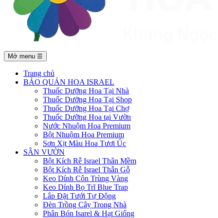
Mở menu
☰
Trang chủ
BẢO QUẢN HOA ISRAEL
Thuốc Dưỡng Hoa Tại Nhà
Thuốc Dưỡng Hoa Tại Shop
Thuốc Dưỡng Hoa Tại Chợ
Thuốc Dưỡng Hoa tại Vườn
Nước Nhuộm Hoa Premium
Bột Nhuộm Hoa Premium
Sơn Xịt Màu Hoa Tươi Úc
SÂN VƯỜN
Bột Kích Rễ Israel Thân Mềm
Bột Kích Rễ Israel Thẫn Gỗ
Keo Dính Côn Trùng Vàng
Keo Dính Bọ Trĩ Blue Trap
Lắp Đặt Tưới Tự Động
Đèn Trồng Cây Trong Nhà
Phân Bón Isarel & Hạt Giống