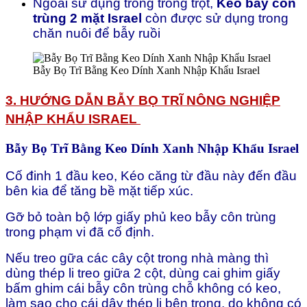
Ngoài sử dụng trong trồng trọt,
Keo bẫy côn
trùng 2 mặt Israel
còn được sử dụng trong
chăn nuôi để bẫy ruồi
Bẫy Bọ Trĩ Bằng Keo Dính Xanh Nhập Khẩu Israel
3. HƯỚNG DẪN
BẪY BỌ TRĨ
NÔNG NGHIỆP
NHẬP KHẨU ISRAEL
Bẫy Bọ Trĩ Bằng Keo Dính Xanh Nhập Khẩu Israel
Cố đinh 1 đầu keo, Kéo căng từ đầu này đến đầu
bên kia để tăng bề mặt tiếp xúc.
Gỡ bỏ toàn bộ lớp giấy phủ keo bẫy côn trùng
trong phạm vi đã cố định.
Nếu treo gữa các cây cột trong nhà màng thì
dùng thép li treo giữa 2 cột, dùng cai ghim giấy
bấm ghim cái bẫy côn trùng chỗ không có keo,
làm sao cho cái dây thép li bên trong, do không có