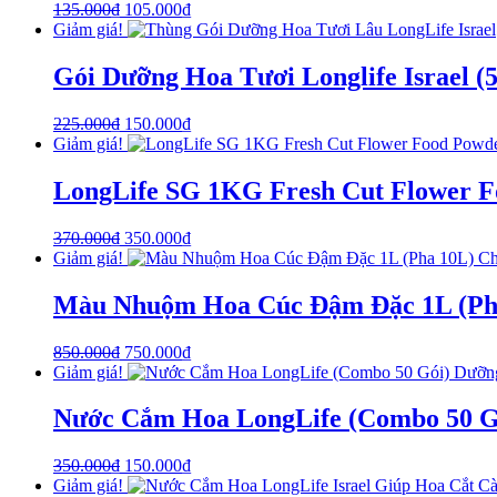
135.000
₫
105.000
₫
Giảm giá!
Gói Dưỡng Hoa Tươi Longlife Israel 
225.000
₫
150.000
₫
Giảm giá!
LongLife SG 1KG Fresh Cut Flower Foo
370.000
₫
350.000
₫
Giảm giá!
Màu Nhuộm Hoa Cúc Đậm Đặc 1L (Ph
850.000
₫
750.000
₫
Giảm giá!
Nước Cắm Hoa LongLife (Combo 50 Gó
350.000
₫
150.000
₫
Giảm giá!