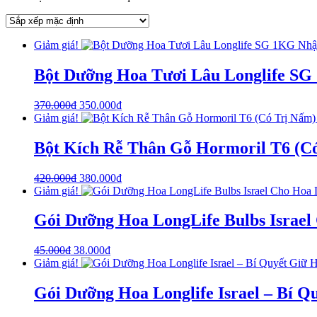
Giảm giá!
Bột Dưỡng Hoa Tươi Lâu Longlife SG
370.000
₫
350.000
₫
Giảm giá!
Bột Kích Rễ Thân Gỗ Hormoril T6 (Có
420.000
₫
380.000
₫
Giảm giá!
Gói Dưỡng Hoa LongLife Bulbs Israel
45.000
₫
38.000
₫
Giảm giá!
Gói Dưỡng Hoa Longlife Israel – Bí