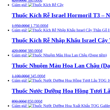
420.000
₫
380.000
₫
Giảm giá!
Thuốc Kích Rễ Israel Hormoril T3 –
1.950.000
₫
1.750.000
₫
Giảm giá!
Thuốc Kích Rễ Nhập Khẩu Israel Cây 
420.000
₫
380.000
₫
Giảm giá!
Thuốc Nhuộm Màu Hoa Lan Chậu (Dạ
1.100.000
₫
345.000
₫
Giảm giá!
Thuốc Nước Dưỡng Hoa Hồng Tươi Lâu
890.000
₫
850.000
₫
Giảm giá!