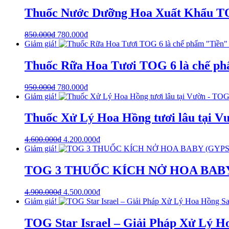
Thuốc Nước Dưỡng Hoa Xuất Khẩu TOG
850.000
₫
780.000
₫
Giảm giá!
Thuốc Rữa Hoa Tươi TOG 6 là chế phẩ
950.000
₫
780.000
₫
Giảm giá!
Thuốc Xử Lý Hoa Hồng tươi lâu tại V
4.600.000
₫
4.200.000
₫
Giảm giá!
TOG 3 THUỐC KÍCH NỞ HOA BAB
4.900.000
₫
4.500.000
₫
Giảm giá!
TOG Star Israel – Giải Pháp Xử Lý H