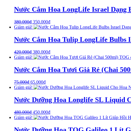
Nước Cắm Hoa LongLife Israel Dạng 
380.000
₫
350.000
₫
Giảm giá!
Nước Cắm Hoa Tulip LongLife Bulbs I
420.000
₫
380.000
₫
Giảm giá!
Nước Cắm Hoa Tươi Giá Rẻ (Chai 500
75.000
₫
65.000
₫
Giảm giá!
Nước Dưỡng Hoa Longlife SL Liquid 
480.000
₫
450.000
₫
Giảm giá!
Nước Dưỡng Hoa TOG Galileo 1 Lít G