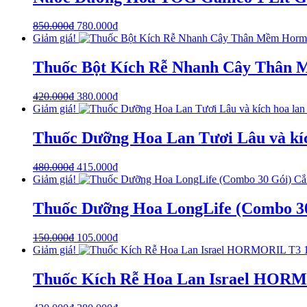
850.000
₫
780.000
₫
Giảm giá!
Thuốc Bột Kích Rễ Nhanh Cây Thân Mề
420.000
₫
380.000
₫
Giảm giá!
Thuốc Dưỡng Hoa Lan Tươi Lâu và kích
480.000
₫
415.000
₫
Giảm giá!
Thuốc Dưỡng Hoa LongLife (Combo 30
150.000
₫
105.000
₫
Giảm giá!
Thuốc Kích Rễ Hoa Lan Israel HORM