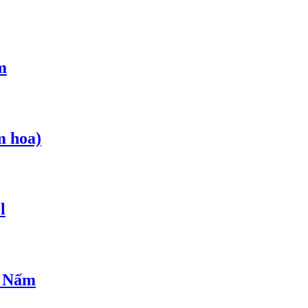
m
m hoa)
l
ị Nấm