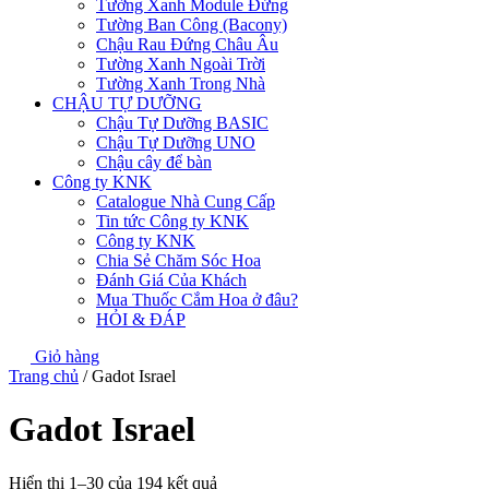
Tường Xanh Module Đứng
Tường Ban Công (Bacony)
Chậu Rau Đứng Châu Âu
Tường Xanh Ngoài Trời
Tường Xanh Trong Nhà
CHẬU TỰ DƯỠNG
Chậu Tự Dưỡng BASIC
Chậu Tự Dưỡng UNO
Chậu cây để bàn
Công ty KNK
Catalogue Nhà Cung Cấp
Tin tức Công ty KNK
Công ty KNK
Chia Sẻ Chăm Sóc Hoa
Đánh Giá Của Khách
Mua Thuốc Cắm Hoa ở đâu?
HỎI & ĐÁP
Giỏ hàng
Trang chủ
/ Gadot Israel
Gadot Israel
Hiển thị 1–30 của 194 kết quả