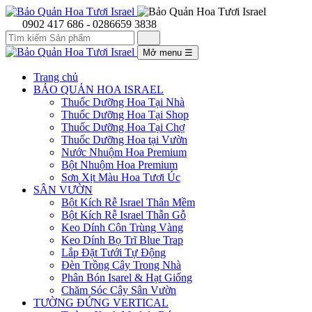
0902 417 686 - 0286659 3838
Mở menu
☰
Trang chủ
BẢO QUẢN HOA ISRAEL
Thuốc Dưỡng Hoa Tại Nhà
Thuốc Dưỡng Hoa Tại Shop
Thuốc Dưỡng Hoa Tại Chợ
Thuốc Dưỡng Hoa tại Vườn
Nước Nhuộm Hoa Premium
Bột Nhuộm Hoa Premium
Sơn Xịt Màu Hoa Tươi Úc
SÂN VƯỜN
Bột Kích Rễ Israel Thân Mềm
Bột Kích Rễ Israel Thẫn Gỗ
Keo Dính Côn Trùng Vàng
Keo Dính Bọ Trĩ Blue Trap
Lắp Đặt Tưới Tự Động
Đèn Trồng Cây Trong Nhà
Phân Bón Isarel & Hạt Giống
Chăm Sóc Cây Sân Vườn
TƯỜNG ĐỨNG VERTICAL