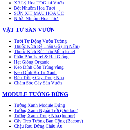
Xử Lý Hoa TOG tại Vườn
Bột Nhuộm Hoa Tươi
SƠN XỊT MÀU HOA ÚC
Nước Nhuộm Hoa Tươi
VẬT TƯ SÂN VƯỜN
Tưới Tự Động Vườn Tường
Thuốc Kích Rễ Thẫn Gỗ (Trị Nấm)
Thuốc Kích Rễ Thân Mềm Israel
Phân Bón Isarel & Hạt Giống
Hạt Giống Organic
Keo Dính Côn Trùng vàng
Keo Dính Bọ Trĩ Xanh
Đèn Trồng Cây Trong Nhà
Chăm Sóc Cây Sân Vườn
MODULE TƯỜNG ĐỨNG
Tường Xanh Module Đứng
Tường Xanh Ngoài Trời (Outdoor)
Tường Xanh Trong Nhà (Indoor)
Cây Treo Tường Ban Công (Bacony)
Chậu Rau Đứng Châu Âu