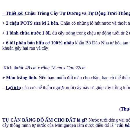
– Thiết kế:
Chậu Trồng Cây Tự Dưỡng và Tự Động Tưới Thông
+ 2 chậu POTS size M 2 bên
. Chậu có những lỗ hút nước và thoát n
+
1 bình chứa nước 1.8L
đủ cây trồng trong chậu tự động tưới từ 2 
+ 6 túi phân bón hữu cơ 100% nhập
khẩu Bồ Đào Nha tự hòa tan t
khuẩn gây hại rau và cây
Kích thước
48 cm x rộng 18 cm x Cao 22cm.
+ Màu trắng tinh.
Nếu bạn muốn đổi màu cho chậu, bạn có thể thêm
–
Lợi ích
:
của cơ chế thấm ngược nuôi cây này sẽ giúp cây trồng luôn 
(Thực
TỰ CÂN BẰNG ĐỘ ẨM CHO ĐẤT là gi?
Nước tưới đóng vai trò
cây thông minh tự nước của Minigarden làm được điều đó là “
cân bằ