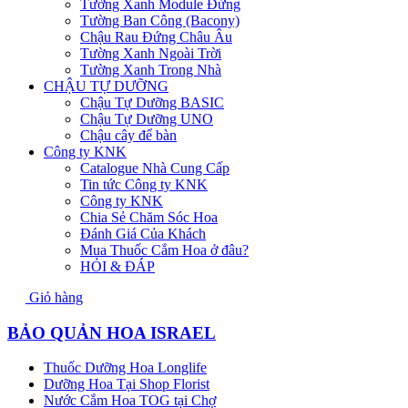
Tường Xanh Module Đứng
Tường Ban Công (Bacony)
Chậu Rau Đứng Châu Âu
Tường Xanh Ngoài Trời
Tường Xanh Trong Nhà
CHẬU TỰ DƯỠNG
Chậu Tự Dưỡng BASIC
Chậu Tự Dưỡng UNO
Chậu cây để bàn
Công ty KNK
Catalogue Nhà Cung Cấp
Tin tức Công ty KNK
Công ty KNK
Chia Sẻ Chăm Sóc Hoa
Đánh Giá Của Khách
Mua Thuốc Cắm Hoa ở đâu?
HỎI & ĐÁP
Giỏ hàng
BẢO QUẢN HOA ISRAEL
Thuốc Dưỡng Hoa Longlife
Dưỡng Hoa Tại Shop Florist
Nước Cắm Hoa TOG tại Chợ