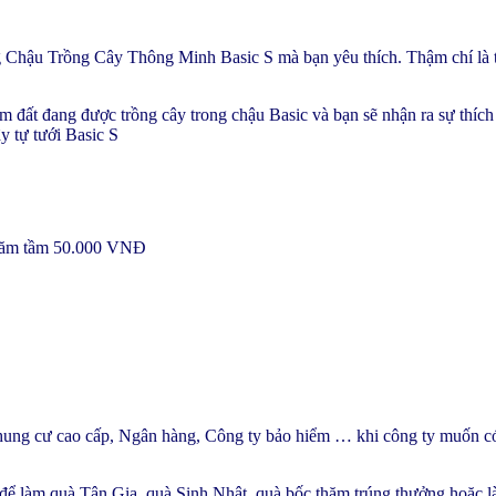
g Chậu Trồng Cây Thông Minh Basic S mà bạn yêu thích. Thậm chí là t
 đất đang được trồng cây trong chậu Basic và bạn sẽ nhận ra sự thích
 tự tưới Basic S
i năm tầm 50.000 VNĐ
chung cư cao cấp, Ngân hàng, Công ty bảo hiểm … khi công ty muốn có 
để làm quà Tân Gia, quà Sinh Nhật, quà bốc thăm trúng thưởng hoặc 