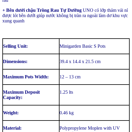
rau
+ Bên dưới chậu Trồng Rau Tự Dưỡng
UNO có lớp thảm vải nỉ
được lót bên dưới giúp nước không bị tràn ra ngoài làm dơ khu vực
xung quanh
Selling Unit:
Minigarden Basic S Pots
Dimensions:
39.4 x 14.4 x 21.5 cm
Maximum Pots Width:
12 – 13 cm
Maximum Deposit
1.25 lts
Capacity:
Weight:
0.46 kg
Material:
Polypropylene Moplen with UV