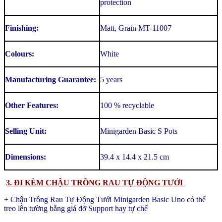
protection
Finishing:
Matt, Grain MT-11007
Colours:
White
Manufacturing Guarantee:
5 years
Other Features:
100 % recyclable
Selling Unit:
Minigarden Basic S Pots
Dimensions:
39.4 x 14.4 x 21.5 cm
3. ĐI KÈM CHẬU TRỒNG RAU TỰ ĐỘNG TƯỚI
+ Chậu Trồng Rau Tự Động Tưới Minigarden Basic Uno có thể
treo lên tường bằng giá đỡ Support hay tự chế