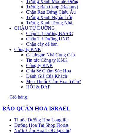
Tường Xanh Module Đứng
Tường Ban Công (Bacony)
Chậu Rau Đứng Châu Âu
Tường Xanh Ngoài Trời
Tường Xanh Trong Nhà
CHẬU TỰ DƯỠNG
Chậu Tự Dưỡng BASIC
Chậu Tự Dưỡng UNO
Chậu cây để bàn
Công ty KNK
Catalogue Nhà Cung Cấp
Tin tức Công ty KNK
Công ty KNK
Chia Sẻ Chăm Sóc Hoa
Đánh Giá Của Khách
Mua Thuốc Cắm Hoa ở đâu?
HỎI & ĐÁP
Giỏ hàng
BẢO QUẢN HOA ISRAEL
Thuốc Dưỡng Hoa Longlife
Dưỡng Hoa Tại Shop Florist
Nước Cắm Hoa TOG tại Chợ