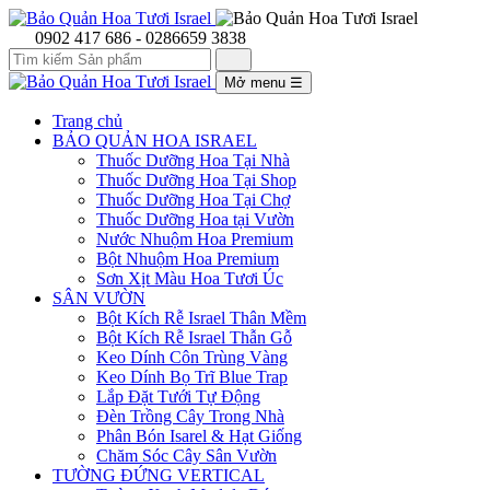
0902 417 686 - 0286659 3838
Mở menu
☰
Trang chủ
BẢO QUẢN HOA ISRAEL
Thuốc Dưỡng Hoa Tại Nhà
Thuốc Dưỡng Hoa Tại Shop
Thuốc Dưỡng Hoa Tại Chợ
Thuốc Dưỡng Hoa tại Vườn
Nước Nhuộm Hoa Premium
Bột Nhuộm Hoa Premium
Sơn Xịt Màu Hoa Tươi Úc
SÂN VƯỜN
Bột Kích Rễ Israel Thân Mềm
Bột Kích Rễ Israel Thẫn Gỗ
Keo Dính Côn Trùng Vàng
Keo Dính Bọ Trĩ Blue Trap
Lắp Đặt Tưới Tự Động
Đèn Trồng Cây Trong Nhà
Phân Bón Isarel & Hạt Giống
Chăm Sóc Cây Sân Vườn
TƯỜNG ĐỨNG VERTICAL