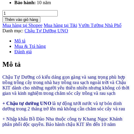
Bảo hành:
10 năm
Chậu
Trồng
Thêm vào giỏ hàng
Rau
Mua hàng tại Shopee
Mua hàng tại Tiki
Vườn Tường Nhà Phố
Tự
Danh mục:
Chậu Tự Dưỡng UNO
Dưỡng
và
Mô tả
Tự
Mua & Trả hàng
Bón
Đánh giá
Phân
nhập
Mô tả
khẩu
Bồ
Chậu Tự Dưỡng có kiểu dáng gọn gàng và sang trọng phù hợp 
Đào
trồng trồng cây trong nhà hay trồng rau sạch ngoài trời và Chậu 
Nha
KIT dành cho những người yêu thiên nhiên nhưng không có thời 
Basic
gian và kinh nghiệm trong chăm sóc cây trồng và rau sạch
UNO
bảo
+ Chậu tự dưỡng UNO
 là tự động tưới nước và tự bón dinh 
hành
dưỡng trong 2 tháng trở lên mà không cần chăm sóc cây và rau
10
năm
+ Nhập khẩu Bồ Đào Nha thuộc công ty Khang Ngọc Khánh 
số
phân phối độc quyền. Bảo hành chậu KIT lên đến 10 năm
lượng