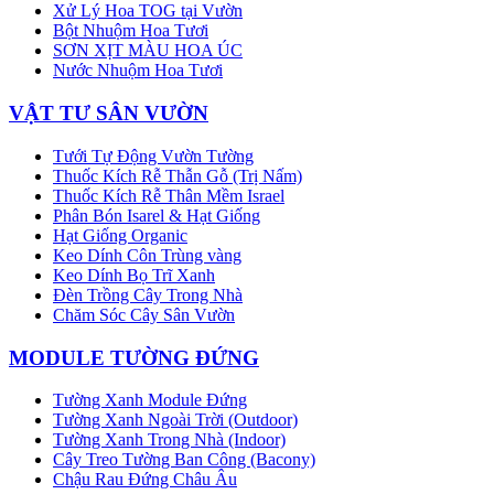
Xử Lý Hoa TOG tại Vườn
Bột Nhuộm Hoa Tươi
SƠN XỊT MÀU HOA ÚC
Nước Nhuộm Hoa Tươi
VẬT TƯ SÂN VƯỜN
Tưới Tự Động Vườn Tường
Thuốc Kích Rễ Thẫn Gỗ (Trị Nấm)
Thuốc Kích Rễ Thân Mềm Israel
Phân Bón Isarel & Hạt Giống
Hạt Giống Organic
Keo Dính Côn Trùng vàng
Keo Dính Bọ Trĩ Xanh
Đèn Trồng Cây Trong Nhà
Chăm Sóc Cây Sân Vườn
MODULE TƯỜNG ĐỨNG
Tường Xanh Module Đứng
Tường Xanh Ngoài Trời (Outdoor)
Tường Xanh Trong Nhà (Indoor)
Cây Treo Tường Ban Công (Bacony)
Chậu Rau Đứng Châu Âu