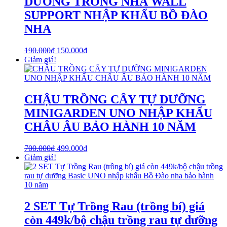
DƯỠNG TRONG NHÀ WALL
SUPPORT NHẬP KHẨU BỒ ĐÀO
NHA
190.000
₫
150.000
₫
Giảm giá!
CHẬU TRỒNG CÂY TỰ DƯỠNG
MINIGARDEN UNO NHẬP KHẨU
CHÂU ÂU BẢO HÀNH 10 NĂM
700.000
₫
499.000
₫
Giảm giá!
2 SET Tự Trồng Rau (trồng bí) giá
còn 449k/bộ chậu trồng rau tự dưỡng