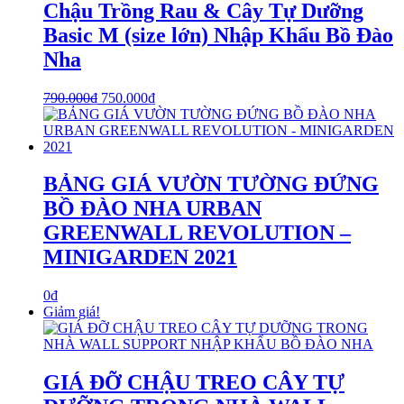
Chậu Trồng Rau & Cây Tự Dưỡng
Basic M (size lớn) Nhập Khẩu Bồ Đào
Nha
790.000
₫
750.000
₫
BẢNG GIÁ VƯỜN TƯỜNG ĐỨNG
BỒ ĐÀO NHA URBAN
GREENWALL REVOLUTION –
MINIGARDEN 2021
0
₫
Giảm giá!
GIÁ ĐỠ CHẬU TREO CÂY TỰ