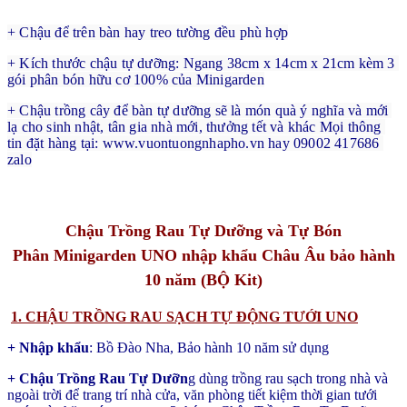
+ Chậu để trên bàn hay treo tường đều phù hợp
+ Kích thước chậu tự dưỡng: Ngang 38cm x 14cm x 21cm kèm 3 
gói phân bón hữu cơ 100% của Minigarden
+ Chậu trồng cây để bàn tự dưỡng sẽ là món quà ý nghĩa và mới 
lạ cho sinh nhật, tân gia nhà mới, thưởng tết và khác Mọi thông 
tin đặt hàng tại: www.vuontuongnhapho.vn hay 09002 417686 
zalo
Chậu Trồng Rau Tự Dưỡng và Tự Bón
Phân Minigarden UNO nhập khẩu Châu Âu bảo hành
10 năm (BỘ Kit)
1. CHẬU TRỒNG RAU SẠCH TỰ ĐỘNG TƯỚI UNO
+ Nhập khẩu
: Bồ Đào Nha, Bảo hành 10 năm sử dụng
+ Chậu Trồng Rau Tự Dưỡn
g dùng trồng rau sạch trong nhà và
ngoài trời để trang trí nhà cửa, văn phòng tiết kiệm thời gian tưới