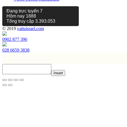
Đang trực tuyến
7
Hôm nay
1888
Tổng truy cập
3.393.053
© 2019
vattuisrael.com
0902 877 396
028 6659 3838
Insert