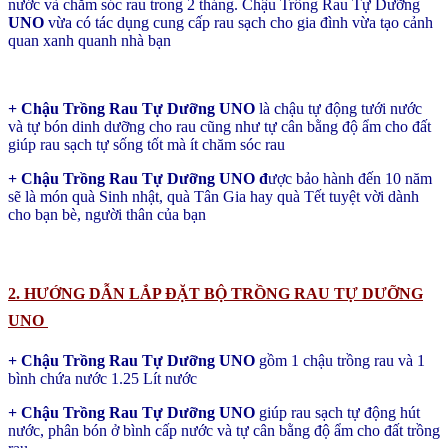
nước và chăm sóc rau trong 2 tháng. Chậu Trồng Rau Tự Dưỡng
UNO
vừa có tác dụng cung cấp rau sạch cho gia đình vừa tạo cảnh
quan xanh quanh nhà bạn
+ Chậu Trồng Rau Tự Dưỡng UNO
là chậu tự động tưới nước
và tự bón dinh dưỡng cho rau cũng như tự cân bằng độ ẩm cho đất
giúp rau sạch tự sống tốt mà ít chăm sóc rau
+ Chậu Trồng Rau Tự Dưỡng UNO đ
ược bảo hành đến 10 năm
sẽ là món quà Sinh nhật, quà Tân Gia hay quà Tết tuyệt vời dành
cho bạn bè, người thân của bạn
2. HƯỚNG DẪN LẮP ĐẶT BỘ TRỒNG RAU TỰ DƯỠNG
UNO
+ Chậu Trồng Rau Tự Dưỡng UNO
gồm 1 chậu trồng rau và 1
bình chứa nước 1.25 Lít nước
+ Chậu Trồng Rau Tự Dưỡng UNO
giúp rau sạch tự động hút
nước, phân bón ở bình cấp nước và tự cân bằng độ ẩm cho đất trồng