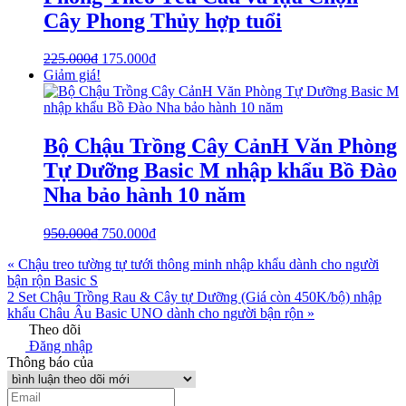
Cây Phong Thủy hợp tuổi
225.000
₫
175.000
₫
Giảm giá!
Bộ Chậu Trồng Cây CảnH Văn Phòng
Tự Dưỡng Basic M nhập khẩu Bồ Đào
Nha bảo hành 10 năm
950.000
₫
750.000
₫
« Chậu treo tường tự tưới thông minh nhập khẩu dành cho người
bận rộn Basic S
2 Set Chậu Trồng Rau & Cây tự Dưỡng (Giá còn 450K/bộ) nhập
khẩu Châu Âu Basic UNO dành cho người bận rộn »
Theo dõi
Đăng nhập
Thông báo của