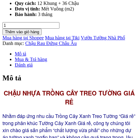
Quy cách:
12 Khung + 36 Chậu
Đơn vị tính:
Mét Vuông (m2)
Bảo hành:
3 tháng
Chậu
Cây
Thêm vào giỏ hàng
Treo
Mua hàng tại Shopee
Mua hàng tại Tiki
Vườn Tường Nhà Phố
Tường
Danh mục:
Chậu Rau Đứng Châu Âu
giá
rẻ
Mô tả
sản
Mua & Trả hàng
xuất
Đánh giá
Việt
Nam
Mô tả
(1m2)
gồm
CHẬU NHỰA TRỒNG CÂY TREO TƯỜNG GIÁ
12
khung
RẺ
và
36
chậu
Nhằm đáp ứng nhu cầu Trồng Cây Xanh Treo Tường “Giá rẻ”
nhỏ
trong phân khúc Tường Cây Xanh Giá rẻ, công ty chúng tôi
với
xin chào giá sản phẩm “chất lượng vừa phải” cho những dự
chất
lượng
án tường xanh “ngắn hạn” và không cần quá trang trọng, lâu