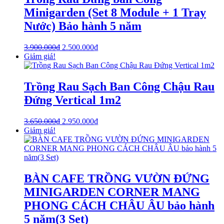
Minigarden (Set 8 Module + 1 Tray
Nước) Bảo hành 5 năm
3.900.000
₫
2.500.000
₫
Giảm giá!
Trồng Rau Sạch Ban Công Chậu Rau
Đứng Vertical 1m2
3.650.000
₫
2.950.000
₫
Giảm giá!
BÀN CAFE TRỒNG VƯỜN ĐỨNG
MINIGARDEN CORNER MANG
PHONG CÁCH CHÂU ÂU bảo hành
5 năm(3 Set)