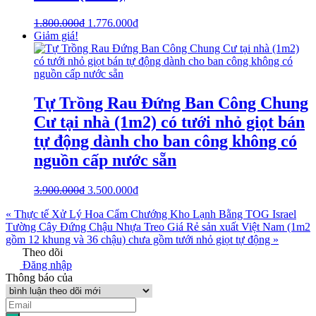
1.800.000
₫
1.776.000
₫
Giảm giá!
Tự Trồng Rau Đứng Ban Công Chung
Cư tại nhà (1m2) có tưới nhỏ giọt bán
tự động dành cho ban công không có
nguồn cấp nước sẵn
3.900.000
₫
3.500.000
₫
« Thực tế Xử Lý Hoa Cẩm Chướng Kho Lạnh Bằng TOG Israel
Tường Cây Đứng Chậu Nhựa Treo Giá Rẻ sản xuất Việt Nam (1m2
gồm 12 khung và 36 chậu) chưa gồm tưới nhỏ giọt tự động »
Theo dõi
Đăng nhập
Thông báo của