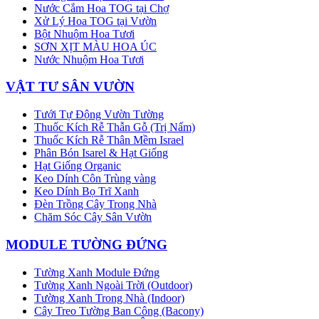
Nước Cắm Hoa TOG tại Chợ
Xử Lý Hoa TOG tại Vườn
Bột Nhuộm Hoa Tươi
SƠN XỊT MÀU HOA ÚC
Nước Nhuộm Hoa Tươi
VẬT TƯ SÂN VƯỜN
Tưới Tự Động Vườn Tường
Thuốc Kích Rễ Thẫn Gỗ (Trị Nấm)
Thuốc Kích Rễ Thân Mềm Israel
Phân Bón Isarel & Hạt Giống
Hạt Giống Organic
Keo Dính Côn Trùng vàng
Keo Dính Bọ Trĩ Xanh
Đèn Trồng Cây Trong Nhà
Chăm Sóc Cây Sân Vườn
MODULE TƯỜNG ĐỨNG
Tường Xanh Module Đứng
Tường Xanh Ngoài Trời (Outdoor)
Tường Xanh Trong Nhà (Indoor)
Cây Treo Tường Ban Công (Bacony)