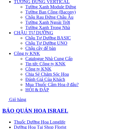
TƯỜNG ĐỨNG VERTICAL
Tường Xanh Module Đứng
Tường Ban Công (Bacony)
Chậu Rau Đứng Châu Âu
Tường Xanh Ngoài Trời
Tường Xanh Trong Nhà
CHẬU TỰ DƯỠNG
Chậu Tự Dưỡng BASIC
Chậu Tự Dưỡng UNO
Chậu cây để bàn
Công ty KNK
Catalogue Nhà Cung Cấp
Tin tức Công ty KNK
Công ty KNK
Chia Sẻ Chăm Sóc Hoa
Đánh Giá Của Khách
Mua Thuốc Cắm Hoa ở đâu?
HỎI & ĐÁP
Giỏ hàng
BẢO QUẢN HOA ISRAEL
Thuốc Dưỡng Hoa Longlife
Dưỡng Hoa Tại Shop Florist