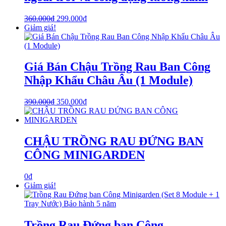
360.000
₫
299.000
₫
Giảm giá!
Giá Bán Chậu Trồng Rau Ban Công
Nhập Khẩu Châu Âu (1 Module)
390.000
₫
350.000
₫
CHẬU TRỒNG RAU ĐỨNG BAN
CÔNG MINIGARDEN
0
₫
Giảm giá!
Trồng Rau Đứng ban Công