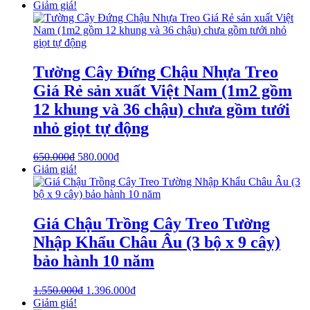
Giảm giá!
Tường Cây Đứng Chậu Nhựa Treo
Giá Rẻ sản xuất Việt Nam (1m2 gồm
12 khung và 36 chậu) chưa gồm tưới
nhỏ giọt tự động
650.000
₫
580.000
₫
Giảm giá!
Giá Chậu Trồng Cây Treo Tường
Nhập Khẩu Châu Âu (3 bộ x 9 cây)
bảo hành 10 năm
1.550.000
₫
1.396.000
₫
Giảm giá!