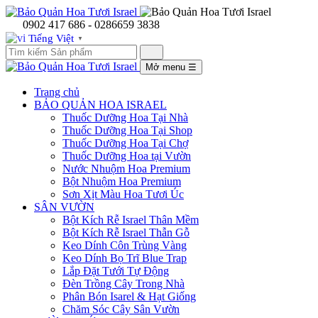
0902 417 686 - 0286659 3838
Tiếng Việt
▼
Mở menu
☰
Trang chủ
BẢO QUẢN HOA ISRAEL
Thuốc Dưỡng Hoa Tại Nhà
Thuốc Dưỡng Hoa Tại Shop
Thuốc Dưỡng Hoa Tại Chợ
Thuốc Dưỡng Hoa tại Vườn
Nước Nhuộm Hoa Premium
Bột Nhuộm Hoa Premium
Sơn Xịt Màu Hoa Tươi Úc
SÂN VƯỜN
Bột Kích Rễ Israel Thân Mềm
Bột Kích Rễ Israel Thẫn Gỗ
Keo Dính Côn Trùng Vàng
Keo Dính Bọ Trĩ Blue Trap
Lắp Đặt Tưới Tự Động
Đèn Trồng Cây Trong Nhà
Phân Bón Isarel & Hạt Giống
Chăm Sóc Cây Sân Vườn