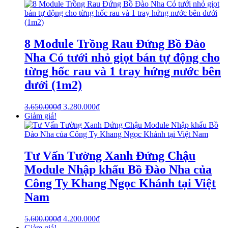
8 Module Trồng Rau Đứng Bồ Đào
Nha Có tưới nhỏ giọt bán tự động cho
từng hốc rau và 1 tray hứng nước bên
dưới (1m2)
3.650.000
₫
3.280.000
₫
Giảm giá!
Tư Vấn Tường Xanh Đứng Chậu
Module Nhập khẩu Bồ Đào Nha của
Công Ty Khang Ngọc Khánh tại Việt
Nam
5.600.000
₫
4.200.000
₫
Giảm giá!