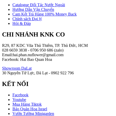
Catalogue Đối Tác Nước Ngoài
Hướng Dẫn Vận Chuyển
Cam Kết Trả Hàng 100% Money Back
Chính sách Đại lý
Hỏi & Đáp
CHI NHÁNH KNK CO
R29, 87 KDC Vila Thủ Thiêm, TP. Thủ Đức, HCM
028 6659 3838 - 0706 950 686 (zalo)
Email:hai.phan.nuflower@gmail.com
Facebook: Hai Bao Quan Hoa
Showroom DaLat
30 Nguyên Tử Lực, Đà Lạt - 0902 922 796
KẾT NỐI
Facebook
Youtube
Mua Hàng Tiktok
Bảo Quản Hoa Israel
Vườn Tường Minigarden