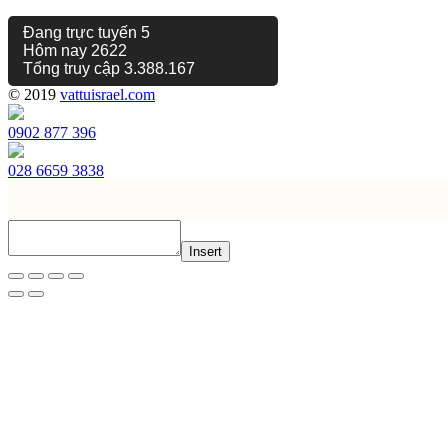
Đang trực tuyến
5
Hôm nay
2622
Tổng truy cập
3.388.167
© 2019
vattuisrael.com
0902 877 396
028 6659 3838
Insert