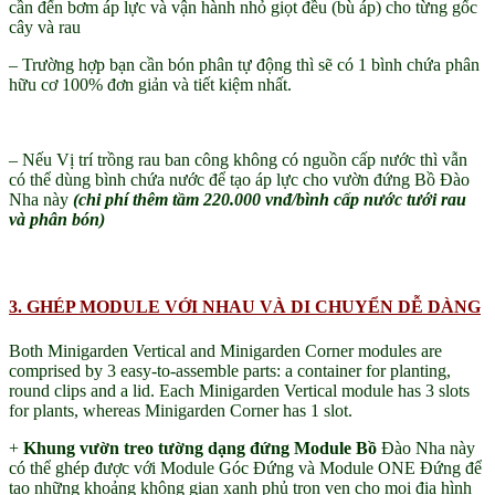
cần đến bơm áp lực và vận hành nhỏ giọt đều (bù áp) cho từng gốc
cây và rau
– Trường hợp bạn cần bón phân tự động thì sẽ có 1 bình chứa phân
hữu cơ 100% đơn giản và tiết kiệm nhất.
– Nếu Vị trí trồng rau ban công không có nguồn cấp nước thì vẫn
có thể dùng bình chứa nước để tạo áp lực cho vườn đứng Bồ Đào
Nha này
(chi phí thêm tầm 220.000 vnđ/bình cấp nước tưới rau
và phân bón)
3. GHÉP MODULE VỚI NHAU VÀ DI CHUYỂN DỄ DÀNG
Both Minigarden Vertical and Minigarden Corner modules are
comprised by 3 easy-to-assemble parts: a container for planting,
round clips and a lid. Each Minigarden Vertical module has 3 slots
for plants, whereas Minigarden Corner has 1 slot.
+
Khung vườn treo tường dạng đứng Module Bồ
Đào Nha này
có thể ghép được với Module Góc Đứng và Module ONE Đứng để
tạo những khoảng không gian xanh phủ trọn vẹn cho mọi địa hình