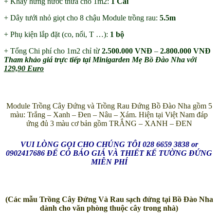
+ Khay hứng nước thừa cho 1m2:
1 Cái
+ Dây tưới nhỏ giọt cho 8 chậu Module trồng rau:
5.5m
+ Phụ kiện lắp đặt (co, nối, T …):
1 bộ
+ Tổng Chi phí cho 1m2 chỉ từ
2.500.000 VNĐ
–
2.800.000 VNĐ
Tham khảo giá trực tiếp tại Minigarden Mẹ Bồ Đào Nha với
129,90 Euro
Module Trồng Cây Đứng và Trồng Rau Đứng Bồ Đào Nha gồm 5
màu: Trắng – Xanh – Đen – Nâu – Xám. Hiện tại Việt Nam đáp
ứng đủ 3 màu cơ bản gồm TRẮNG – XANH – ĐEN
VUI LÒNG GỌI CHO CHÚNG TÔI 028 6659 3838 or
0902417686 ĐỂ CÓ BÁO GIÁ VÀ THIẾT KẾ TƯỜNG ĐỨNG
MIỄN PHÍ
(Các mẫu Trồng Cây Đứng Và Rau sạch đứng tại Bồ Đào Nha
dành cho văn phòng thuộc cây trong nhà)