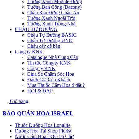
Tường Xanh Module Đứng
Tường Ban Công (Bacony)
Chậu Rau Đứng Châu Âu
Tường Xanh Ngoài Trời
Tường Xanh Trong Nhà
CHẬU TỰ DƯỠNG
Chậu Tự Dưỡng BASIC
Chậu Tự Dưỡng UNO
Chậu cây để bàn
Công ty KNK
Catalogue Nhà Cung Cấp
Tin tức Công ty KNK
Công ty KNK
Chia Sẻ Chăm Sóc Hoa
Đánh Giá Của Khách
Mua Thuốc Cắm Hoa ở đâu?
HỎI & ĐÁP
Giỏ hàng
BẢO QUẢN HOA ISRAEL
Thuốc Dưỡng Hoa Longlife
Dưỡng Hoa Tại Shop Florist
Nước Cắm Hoa TOG tại Chợ