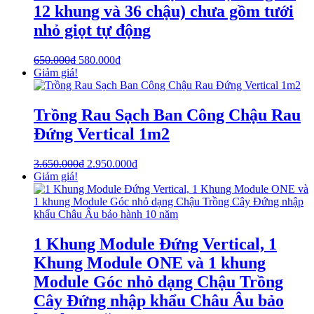
12 khung và 36 chậu) chưa gồm tưới
nhỏ giọt tự động
650.000
₫
580.000
₫
Giảm giá!
Trồng Rau Sạch Ban Công Chậu Rau
Đứng Vertical 1m2
3.650.000
₫
2.950.000
₫
Giảm giá!
1 Khung Module Đứng Vertical, 1
Khung Module ONE và 1 khung
Module Góc nhỏ dạng Chậu Trồng
Cây Đứng nhập khẩu Châu Âu bảo