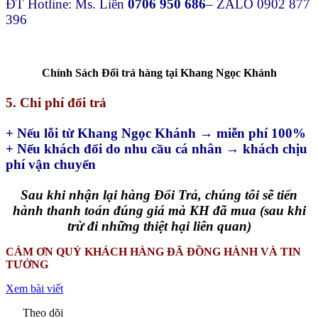
ĐT Hotline: Ms. Liên
0706 950 686
– ZALO 0902 877
396
Chính Sách Đổi trả hàng tại Khang Ngọc Khánh
5. Chi phí đổi trả
+ Nếu lỗi từ Khang Ngọc Khánh → miễn phí 100%
+ Nếu khách đổi do nhu cầu cá nhân → khách chịu
phí vận chuyển
Sau khi nhận lại hàng Đổi Trả, chúng tôi sẽ tiến
hành thanh toán đúng giá mà KH đã mua (sau khi
trừ đi những thiệt hại liên quan)
CẢM ƠN QUÝ KHÁCH HÀNG ĐÃ ĐỒNG HÀNH VÀ TIN
TƯỞNG
Xem bài viết
Theo dõi