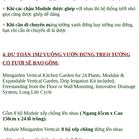
+
Khi các chậu Module được ghép
với nhau thì hệ thống tưới nhỏ
giọt cũng được ghép dễ dàng
+
Khi cần di chuyển m
ảng tường xanh đứng hay tường rau đứng,
bạn chỉ cần di chuyển đi là được
4. DỰ TOÁN 1M2 VUÔNG VƯỜN ĐỨNG TREO TƯỜNG
CÓ TƯỚI SẼ BAO GỒM:
Minigarden Vertical Kitchen Garden for 24 Plants, Modular &
Expandable Vertical Garden, Drip Irrigation Kit included,
Freestanding from the Floor or Wall Mounting, Innovative Drainage
System, Long Life Cycle
Gồm 8 bộ Module xếp chồng lên nhau
( Ngang 65cm x Cao
150cm x 24 lỗ trồng).
Module Minigarden Vertical:
8 bộ xếp chồng
đứng lên nhau