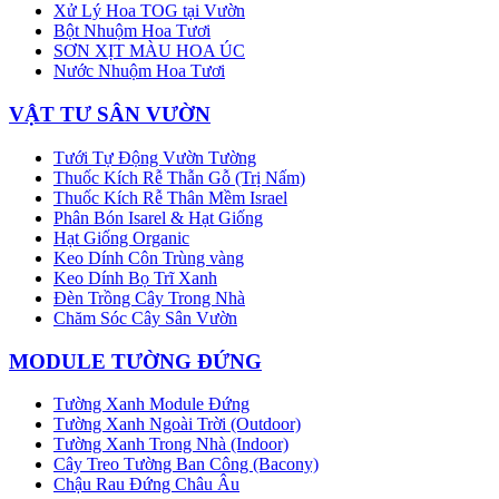
Xử Lý Hoa TOG tại Vườn
Bột Nhuộm Hoa Tươi
SƠN XỊT MÀU HOA ÚC
Nước Nhuộm Hoa Tươi
VẬT TƯ SÂN VƯỜN
Tưới Tự Động Vườn Tường
Thuốc Kích Rễ Thẫn Gỗ (Trị Nấm)
Thuốc Kích Rễ Thân Mềm Israel
Phân Bón Isarel & Hạt Giống
Hạt Giống Organic
Keo Dính Côn Trùng vàng
Keo Dính Bọ Trĩ Xanh
Đèn Trồng Cây Trong Nhà
Chăm Sóc Cây Sân Vườn
MODULE TƯỜNG ĐỨNG
Tường Xanh Module Đứng
Tường Xanh Ngoài Trời (Outdoor)
Tường Xanh Trong Nhà (Indoor)
Cây Treo Tường Ban Công (Bacony)
Chậu Rau Đứng Châu Âu