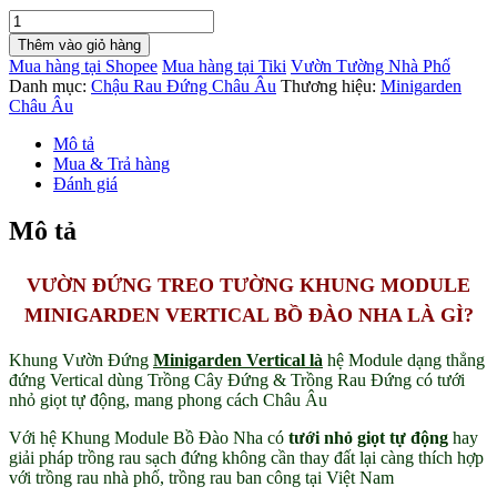
Thi
Công
Thêm vào giỏ hàng
Tường
Mua hàng tại Shopee
Mua hàng tại Tiki
Vườn Tường Nhà Phố
Xanh
Danh mục:
Chậu Rau Đứng Châu Âu
Thương hiệu:
Minigarden
Đứng
Châu Âu
Chậu
Module
Mô tả
Nhập
Mua & Trả hàng
Khẩu
Đánh giá
Châu
Âu
Mô tả
có
tưới
nhỏ
VƯỜN ĐỨNG TREO TƯỜNG KHUNG MODULE
giọt
MINIGARDEN VERTICAL BỒ ĐÀO NHA LÀ GÌ?
tự
động
cây
Khung Vườn Đứng
Minigarden Vertical là
hệ Module dạng thẳng
trong
đứng Vertical dùng Trồng Cây Đứng & Trồng Rau Đứng có tưới
nhà
nhỏ giọt tự động, mang phong cách Châu Âu
và
Với hệ Khung Module Bồ Đào Nha có
tưới nhỏ giọt tự động
hay
cây
giải pháp trồng rau sạch đứng không cần thay đất lại càng thích hợp
ngoài
với trồng rau nhà phố, trồng rau ban công tại Việt Nam
trời