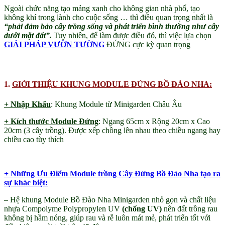
và
Ngoài chức năng tạo mảng xanh cho không gian nhà phố, tạo
công
không khí trong lành cho cuộc sống … thì điều quan trọng nhất là
dụng
“phải đảm bảo cây trồng sống và phát triển bình thường như cây
tường
dưới mặt đất”.
Tuy nhiên, để làm được điều đó, thì việc lựa chọn
xanh
GIẢI PHÁP VƯỜN TƯỜNG
ĐỨNG cực kỳ quan trọng
số
lượng
1.
GIỚI THIỆU KHUNG MODULE ĐỨNG BỒ ĐÀO NHA:
+ Nhập Khẩu
: Khung Module từ Minigarden Châu Âu
+ Kích thước Module Đứng
: Ngang 65cm x Rộng 20cm x Cao
20cm (3 cây trồng). Được xếp chồng lên nhau theo chiều ngang hay
chiều cao tùy thích
+ Những Ưu Điểm
Module
trồng Cây Đứng Bồ Đào Nha tạo ra
sự khác biệt:
– Hệ khung Module Bồ Đào Nha Minigarden nhỏ gọn và chất liệu
nhựa Compolyme Polypropylen UV
(chống UV)
nên đất trồng rau
không bị hầm nóng, giúp rau và rễ luôn mát mẻ, phát triển tốt với