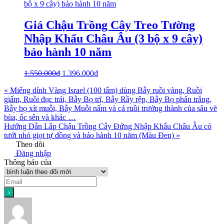
Giá Chậu Trồng Cây Treo Tường
Nhập Khẩu Châu Âu (3 bộ x 9 cây)
bảo hành 10 năm
1.550.000
₫
1.396.000
₫
« Miếng dính Vàng Israel (100 tấm) dùng Bẫy ruồi vàng, Ruồi
giấm, Ruồi đục trái, Bẫy Bọ trĩ, Bẫy Rầy rệp, Bẫy Bọ phấn trắng,
Bẫy bọ xít muỗi, Bẫy Muỗi nấm và cả ruồi trưởng thành của sâu vẽ
bùa, ốc sên và khác …
Hướng Dẫn Lắp Chậu Trồng Cây Đứng Nhập Khẩu Châu Âu có
tưới nhỏ giọt tự đồng và bảo hành 10 năm (Màu Đen) »
Theo dõi
Đăng nhập
Thông báo của