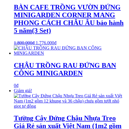
BÀN CAFE TRỒNG VƯỜN ĐỨNG
MINIGARDEN CORNER MANG
PHONG CÁCH CHÂU ÂU bảo hành
5 năm(3 Set)
1.800.000
₫
1.776.000
₫
CHẬU TRỒNG RAU ĐỨNG BAN
CÔNG MINIGARDEN
0
₫
Giảm giá!
Tường Cây Đứng Chậu Nhựa Treo
Giá Rẻ sản xuất Việt Nam (1m2 gồm