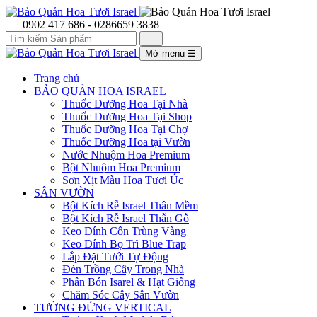
0902 417 686 - 0286659 3838
Mở menu
☰
Trang chủ
BẢO QUẢN HOA ISRAEL
Thuốc Dưỡng Hoa Tại Nhà
Thuốc Dưỡng Hoa Tại Shop
Thuốc Dưỡng Hoa Tại Chợ
Thuốc Dưỡng Hoa tại Vườn
Nước Nhuộm Hoa Premium
Bột Nhuộm Hoa Premium
Sơn Xịt Màu Hoa Tươi Úc
SÂN VƯỜN
Bột Kích Rễ Israel Thân Mềm
Bột Kích Rễ Israel Thẫn Gỗ
Keo Dính Côn Trùng Vàng
Keo Dính Bọ Trĩ Blue Trap
Lắp Đặt Tưới Tự Động
Đèn Trồng Cây Trong Nhà
Phân Bón Isarel & Hạt Giống
Chăm Sóc Cây Sân Vườn
TƯỜNG ĐỨNG VERTICAL