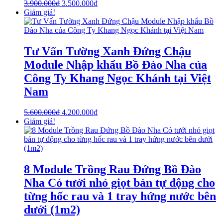
3.900.000
₫
3.500.000
₫
Giảm giá!
Tư Vấn Tường Xanh Đứng Chậu
Module Nhập khẩu Bồ Đào Nha của
Công Ty Khang Ngọc Khánh tại Việt
Nam
5.600.000
₫
4.200.000
₫
Giảm giá!
8 Module Trồng Rau Đứng Bồ Đào
Nha Có tưới nhỏ giọt bán tự động cho
từng hốc rau và 1 tray hứng nước bên
dưới (1m2)