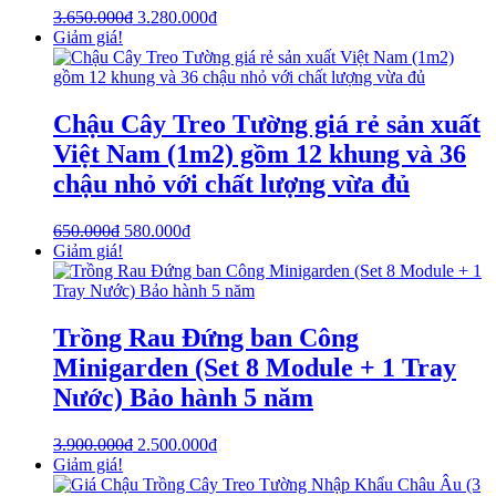
3.650.000
₫
3.280.000
₫
Giảm giá!
Chậu Cây Treo Tường giá rẻ sản xuất
Việt Nam (1m2) gồm 12 khung và 36
chậu nhỏ với chất lượng vừa đủ
650.000
₫
580.000
₫
Giảm giá!
Trồng Rau Đứng ban Công
Minigarden (Set 8 Module + 1 Tray
Nước) Bảo hành 5 năm
3.900.000
₫
2.500.000
₫
Giảm giá!