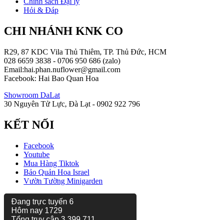
Chính sách Đại lý
Hỏi & Đáp
CHI NHÁNH KNK CO
R29, 87 KDC Vila Thủ Thiêm, TP. Thủ Đức, HCM
028 6659 3838 - 0706 950 686 (zalo)
Email:hai.phan.nuflower@gmail.com
Facebook: Hai Bao Quan Hoa
Showroom DaLat
30 Nguyên Tử Lực, Đà Lạt - 0902 922 796
KẾT NỐI
Facebook
Youtube
Mua Hàng Tiktok
Bảo Quản Hoa Israel
Vườn Tường Minigarden
Đang trực tuyến
6
Hôm nay
1729
Tổng truy cập
3.399.711