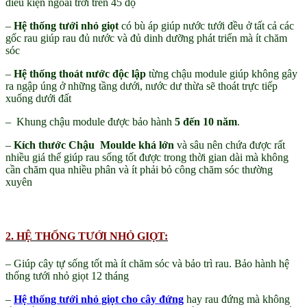
điều kiện ngoài trời trên 45 độ
–
Hệ thống tưới nhỏ giọt
có bù áp giúp nước tưới đều ở tất cả các
gốc rau giúp rau đủ nước và đủ dinh dưỡng phát triển mà ít chăm
sóc
–
Hệ thống thoát nước độc lập
từng chậu module giúp không gây
ra ngập úng ở những tầng dưới, nước dư thừa sẽ thoát trực tiếp
xuống dưới đất
– Khung chậu module được bảo hành
5 đến 10 năm
.
–
Kích thước Chậu Moulde khá lớn
và sâu nên chứa được rất
nhiều giá thể giúp rau sống tốt được trong thời gian dài mà không
cần chăm qua nhiều phân và ít phải bỏ công chăm sóc thường
xuyên
2. HỆ THỐNG TƯỚI NHỎ GIỌT:
– Giúp cây tự sống tốt mà ít chăm sóc và bảo trì rau. Bảo hành hệ
thống tưới nhỏ giọt 12 tháng
–
Hệ thống tưới nhỏ giọt cho cây đứng
hay rau đứng mà không