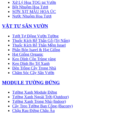
Xử Lý Hoa TOG tại Vườn
Bột Nhuộm Hoa Tươi
SƠN XỊT MÀU HOA ÚC
Nước Nhuộm Hoa Tươi
VẬT TƯ SÂN VƯỜN
Tưới Tự Động Vườn Tường
Thuốc Kích Rễ Thẫn Gỗ (Trị Nấm)
Thuốc Kích Rễ Thân Mềm Israel
Phân Bón Isarel & Hạt Giống
Hạt Giống Organic
Keo Dính Côn Trùng vàng
Keo Dính Bọ Trĩ Xanh
Đèn Trồng Cây Trong Nhà
Chăm Sóc Cây Sân Vườn
MODULE TƯỜNG ĐỨNG
Tường Xanh Module Đứng
Tường Xanh Ngoài Trời (Outdoor)
Tường Xanh Trong Nhà (Indoor)
Cây Treo Tường Ban Công (Bacony)
Chậu Rau Đứng Châu Âu