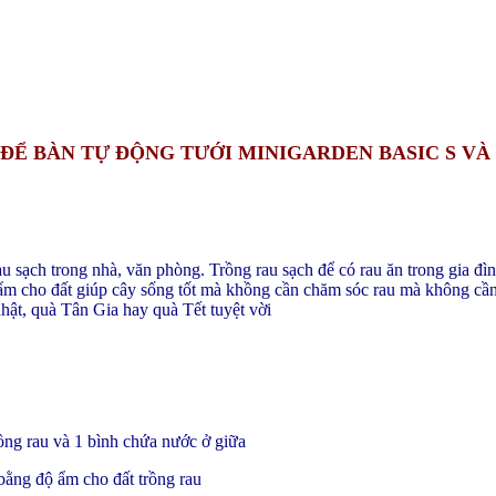
ĐỂ BÀN TỰ ĐỘNG TƯỚI MINIGARDEN BASIC S VÀ
sạch trong nhà, văn phòng. Trồng rau sạch để có rau ăn trong gia đì
ộ ẩm cho đất giúp cây sống tốt mà khồng cần chăm sóc rau mà không cần
hật, quà Tân Gia hay quà Tết tuyệt vời
ng rau và 1 bình chứa nước ở giữa
bằng độ ẩm cho đất trồng rau