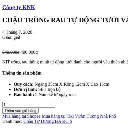
Công ty KNK
CHẬU TRỒNG RAU TỰ ĐỘNG TƯỚI V
4 Tháng 7, 2020
Giảm giá!
540.000
₫
490.000
₫
KIT trồng rau thông minh tự động tưới dành cho người yêu thiên nhi
Thông tin sản phẩm
Quy cách:
Ngang 35cm X Rộng 12cm X Cao 15cm
Đơn vị tính:
SET trọn bộ
Bảo hành:
5 Năm kể từ ngày mua
CHẬU
TRỒNG
Thêm vào giỏ hàng
RAU
Mua hàng tại Shopee
Mua hàng tại Tiki
Vườn Tường Nhà Phố
TỰ
Danh mục:
Chậu Tự Dưỡng BASIC S
ĐỘNG