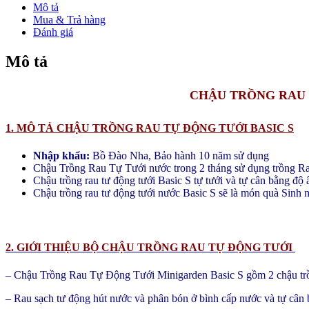
TƯỚI
Mô tả
VÀ
Mua & Trả hàng
TỰ
Đánh giá
BÓN
PHÂN
Mô tả
NHẬP
KHẨU
MINIGARDEN
CHẬU TRỒNG RAU 
CHÂU
ÂU
1. MÔ TẢ CHẬU TRỒNG RAU TỰ ĐỘNG TƯỚI BASIC S
BẢO
HÀNH
5
Nhập khẩu:
Bồ Đào Nha, Bảo hành 10 năm sử dụng
NĂM
Chậu Trồng Rau Tự Tưới nước trong 2 tháng sử dụng trồng Rau 
số
Chậu trồng rau tư động tưới Basic S tự tưới và tự cân bằng đ
lượng
Chậu trồng rau tư động tưới nước Basic S sẽ là món quà Sinh n
2. GIỚI THIỆU BỘ CHẬU TRỒNG RAU TỰ ĐỘNG TƯỚI
– Chậu Trồng Rau Tự Động Tưới Minigarden Basic S gồm 2 chậu trồ
– Rau sạch tư động hút nước và phân bón ở bình cấp nước và tự cân 