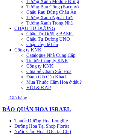
Tường Xanh Module Đứng
Tường Ban Công (Bacony)
Chậu Rau Đứng Châu Âu
Tường Xanh Ngoài Trời
Tường Xanh Trong Nhà
CHẬU TỰ DƯỠNG
Chậu Tự Dưỡng BASIC
Chậu Tự Dưỡng UNO
Chậu cây để bàn
Công ty KNK
Catalogue Nhà Cung Cấp
Tin tức Công ty KNK
Công ty KNK
Chia Sẻ Chăm Sóc Hoa
Đánh Giá Của Khách
Mua Thuốc Cắm Hoa ở đâu?
HỎI & ĐÁP
Giỏ hàng
BẢO QUẢN HOA ISRAEL
Thuốc Dưỡng Hoa Longlife
Dưỡng Hoa Tại Shop Florist
Nước Cắm Hoa TOG tại Chợ