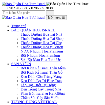
0902 417 686 - 0286659 3838
Mở menu
☰
Trang chủ
BẢO QUẢN HOA ISRAEL
Thuốc Dưỡng Hoa Tại Nhà
Thuốc Dưỡng Hoa Tại Shop
Thuốc Dưỡng Hoa Tại Chợ
Thuốc Dưỡng Hoa tại Vườn
Nước Nhuộm Hoa Premium
Bột Nhuộm Hoa Premium
Sơn Xịt Màu Hoa Tươi Úc
SÂN VƯỜN
Bột Kích Rễ Israel Thân Mềm
Bột Kích Rễ Israel Thẫn Gỗ
Keo Dính Côn Trùng Vàng
Keo Dính Bọ Trĩ Blue Trap
Lắp Đặt Tưới Tự Động
Đèn Trồng Cây Trong Nhà
Phân Bón Isarel & Hạt Giống
Chăm Sóc Cây Sân Vườn
TƯỜNG ĐỨNG VERTICAL