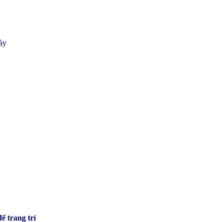
gày
ể trang trí