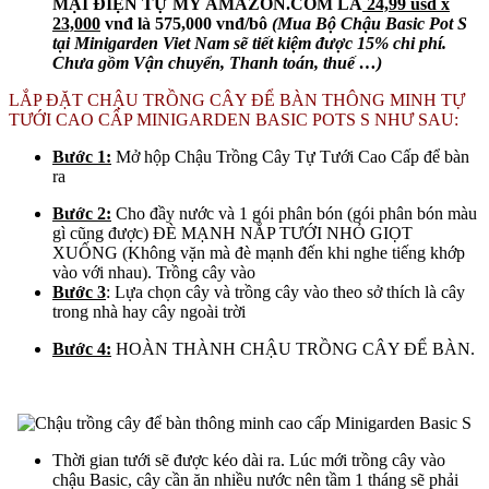
MẠI ĐIỆN TỰ MỸ AMAZON.COM LÀ
24,99 usd x
23,000
vnđ là 575,000 vnđ/bô
(Mua Bộ Chậu Basic Pot S
tại Minigarden Viet Nam sẽ tiết kiệm được 15% chi phí.
Chưa gồm Vận chuyển, Thanh toán, thuế …)
LẮP ĐẶT CHẬU TRỒNG CÂY ĐỂ BÀN THÔNG MINH TỰ
TƯỚI CAO CẤP MINIGARDEN BASIC POTS S NHƯ SAU:
Bước 1:
Mở hộp Chậu Trồng Cây Tự Tưới Cao Cấp để bàn
ra
Bước 2:
Cho đầy nước và 1 gói phân bón (gói phân bón màu
gì cũng được) ĐÈ MẠNH NẮP TƯỚI NHỎ GIỌT
XUỐNG (Không vặn mà đè mạnh đến khi nghe tiếng khớp
vào với nhau). Trồng cây vào
Bước 3
: Lựa chọn cây và trồng cây vào theo sở thích là cây
trong nhà hay cây ngoài trời
Bước 4:
HOÀN THÀNH CHẬU TRỒNG CÂY ĐỂ BÀN.
Thời gian tưới sẽ được kéo dài ra. Lúc mới trồng cây vào
chậu Basic, cây cần ăn nhiều nước nên tầm 1 tháng sẽ phải