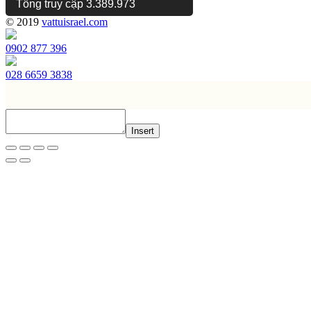
Tổng truy cập
3.389.973
© 2019
vattuisrael.com
0902 877 396
028 6659 3838
Insert