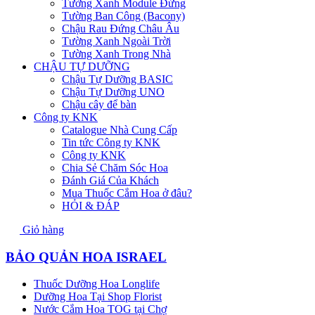
Tường Xanh Module Đứng
Tường Ban Công (Bacony)
Chậu Rau Đứng Châu Âu
Tường Xanh Ngoài Trời
Tường Xanh Trong Nhà
CHẬU TỰ DƯỠNG
Chậu Tự Dưỡng BASIC
Chậu Tự Dưỡng UNO
Chậu cây để bàn
Công ty KNK
Catalogue Nhà Cung Cấp
Tin tức Công ty KNK
Công ty KNK
Chia Sẻ Chăm Sóc Hoa
Đánh Giá Của Khách
Mua Thuốc Cắm Hoa ở đâu?
HỎI & ĐÁP
Giỏ hàng
BẢO QUẢN HOA ISRAEL
Thuốc Dưỡng Hoa Longlife
Dưỡng Hoa Tại Shop Florist
Nước Cắm Hoa TOG tại Chợ