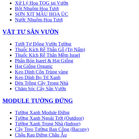
Xử Lý Hoa TOG tại Vườn
Bột Nhuộm Hoa Tươi
SƠN XỊT MÀU HOA ÚC
Nước Nhuộm Hoa Tươi
VẬT TƯ SÂN VƯỜN
Tưới Tự Động Vườn Tường
Thuốc Kích Rễ Thẫn Gỗ (Trị Nấm)
Thuốc Kích Rễ Thân Mềm Israel
Phân Bón Isarel & Hạt Giống
Hạt Giống Organic
Keo Dính Côn Trùng vàng
Keo Dính Bọ Trĩ Xanh
Đèn Trồng Cây Trong Nhà
Chăm Sóc Cây Sân Vườn
MODULE TƯỜNG ĐỨNG
Tường Xanh Module Đứng
Tường Xanh Ngoài Trời (Outdoor)
Tường Xanh Trong Nhà (Indoor)
Cây Treo Tường Ban Công (Bacony)
Chậu Rau Đứng Châu Âu