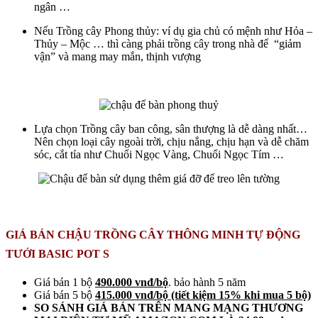
ngân …
Nếu Trồng cây Phong thủy: ví dụ gia chủ có mệnh như Hỏa –
Thủy – Mộc … thì càng phải trồng cây trong nhà để “giảm
vận” và mang may mắn, thịnh vượng
Lựa chọn Trồng cây ban công, sân thượng là dễ dàng nhất…
Nên chọn loại cây ngoài trời, chịu nắng, chịu hạn và dễ chăm
sóc, cắt tỉa như Chuổi Ngọc Vàng, Chuổi Ngọc Tím …
GIÁ BÁN CHẬU TRỒNG CÂY THÔNG MINH TỰ ĐỘNG
TƯỚI BASIC POT S
Giá bán 1 bộ
490.000 vnđ/bộ
. bảo hành 5 năm
Giá bán 5 bộ
4
15
.000 vnđ/bộ
(tiết kiệm 15% khi mua 5 bộ)
SO SÁNH GIÁ BÁN TRÊN MANG MẠNG THƯƠNG