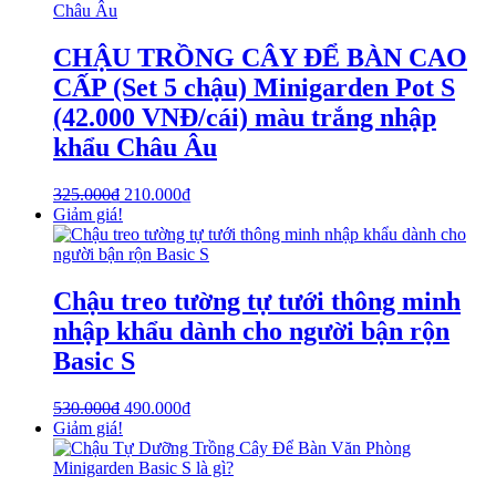
CHẬU TRỒNG CÂY ĐỂ BÀN CAO
CẤP (Set 5 chậu) Minigarden Pot S
(42.000 VNĐ/cái) màu trắng nhập
khẩu Châu Âu
325.000
₫
210.000
₫
Giảm giá!
Chậu treo tường tự tưới thông minh
nhập khẩu dành cho người bận rộn
Basic S
530.000
₫
490.000
₫
Giảm giá!