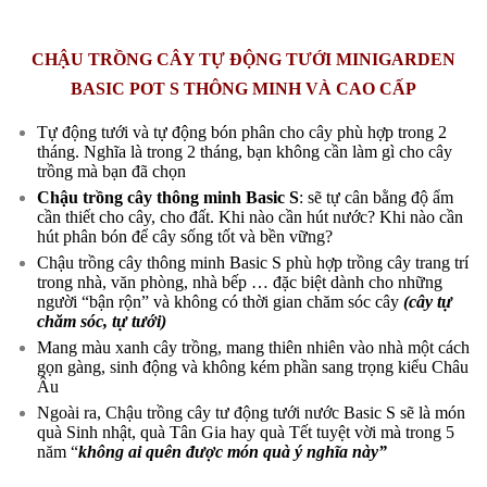
CHẬU TRỒNG CÂY TỰ ĐỘNG TƯỚI MINIGARDEN
BASIC POT S THÔNG MINH VÀ CAO CẤP
Tự động tưới và tự động bón phân cho cây phù hợp trong 2
tháng. Nghĩa là trong 2 tháng, bạn không cần làm gì cho cây
trồng mà bạn đã chọn
Chậu trồng cây thông minh Basic S
: sẽ tự cân bằng độ ẩm
cần thiết cho cây, cho đất. Khi nào cần hút nước? Khi nào cần
hút phân bón để cây sống tốt và bền vững?
Chậu trồng cây thông minh Basic S phù hợp trồng cây trang trí
trong nhà, văn phòng, nhà bếp … đặc biệt dành cho những
người “bận rộn” và không có thời gian chăm sóc cây
(cây tự
chăm sóc, tự tưới)
Mang màu xanh cây trồng, mang thiên nhiên vào nhà một cách
gọn gàng, sinh động và không kém phần sang trọng kiểu Châu
Âu
Ngoài ra, Chậu trồng cây tư động tưới nước Basic S sẽ là món
quà Sinh nhật, quà Tân Gia hay quà Tết tuyệt vời mà trong 5
năm “
không ai quên được món quà ý nghĩa này”