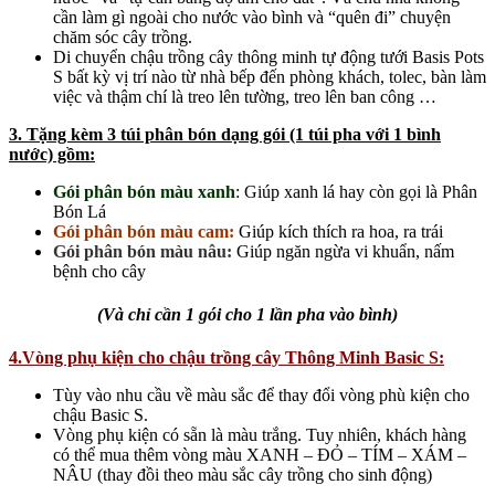
cần làm gì ngoài cho nước vào bình và “quên đi” chuyện
chăm sóc cây trồng.
Di chuyển chậu trồng cây thông minh tự động tưới Basis Pots
S bất kỳ vị trí nào từ nhà bếp đến phòng khách, tolec, bàn làm
việc và thậm chí là treo lên tường, treo lên ban công …
3. Tặng kèm 3 túi phân bón dạng gói (1 túi pha với 1 bình
nước) gồm:
Gói phân bón màu xanh
: Giúp xanh lá hay còn gọi là Phân
Bón Lá
Gói phân bón màu cam:
Giúp kích thích ra hoa, ra trái
Gói phân bón màu nâu:
Giúp ngăn ngừa vi khuẩn, nấm
bệnh cho cây
(Và chỉ cần 1 gói cho 1 lần pha vào bình)
4.Vòng phụ kiện cho chậu trồng cây Thông Minh Basic S:
Tùy vào nhu cầu về màu sắc để thay đổi vòng phù kiện cho
chậu Basic S.
Vòng phụ kiện có sẵn là màu trắng. Tuy nhiên, khách hàng
có thể mua thêm vòng màu XANH – ĐỎ – TÍM – XÁM –
NÂU (thay đồi theo màu sắc cây trồng cho sinh động)