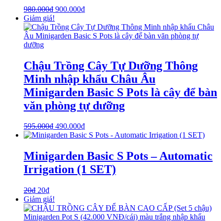
980.000
₫
900.000
₫
Giảm giá!
Chậu Trồng Cây Tự Dưỡng Thông
Minh nhập khẩu Châu Âu
Minigarden Basic S Pots là cây để bàn
văn phòng tự dưỡng
595.000
₫
490.000
₫
Minigarden Basic S Pots – Automatic
Irrigation (1 SET)
20
₫
20
₫
Giảm giá!