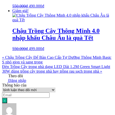
550.000
₫
490.000
₫
Giảm giá!
Chậu Trồng Cây Thông Minh 4.0
nhập khẩu Châu Âu là quà Tết
550.000
₫
499.000
₫
« Chậu Trồng Cây Để Bàn Cao Cấp Tự Dưỡng Thông Minh Basic
S nhỏ giọn và sang trọng
Đèn Trồng Cây trong nhà dạng LED Dài 1.2M Green Smart Light
30W dùng trồng cây trong nhà hay trồng rau sạch trong nhà »
Theo dõi
Đăng nhập
Thông báo của