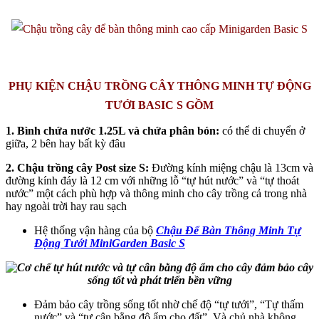
PHỤ KIỆN CHẬU TRỒNG CÂY THÔNG MINH TỰ ĐỘNG
TƯỚI BASIC S GỒM
1. Bình chứa nước 1.25L và chứa phân bón:
có thể di chuyển ở
giữa, 2 bên hay bất kỳ đâu
2. Chậu trồng cây Post size S:
Đường kính miệng chậu là 13cm và
đường kính đáy là 12 cm với những lỗ “tự hút nước” và “tự thoát
nước” một cách phù hợp và thông minh cho cây trồng cả trong nhà
hay ngoài trời hay rau sạch
Hệ thống vận hàng của bộ
Chậu Để Bàn Thông Minh Tự
Động Tưới MiniGarden Basic S
Đảm bảo cây trồng sống tốt nhờ chế độ “tự tưới”, “Tự thấm
nước” và “tự cân bằng độ ẩm cho đất”. Và chủ nhà không