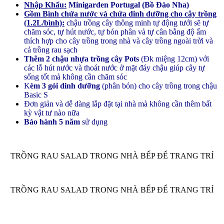
Nhập Khẩu:
Minigarden Portugal (Bồ Đào Nha)
Gồm Bình chứa nước và chứa dinh dưỡng cho cây trồng
(1.2L/bình):
chậu trồng cây thông minh tự động tưới sẽ tự
chăm sóc, tự hút nước, tự bón phân và tự cân bằng độ ẩm
thích hợp cho cây trồng trong nhà và cây trồng ngoài trời và
cả trồng rau sạch
Thêm 2 chậu nhựa trồng cây Pots
(Đk miệng 12cm) với
các lỗ hút nước và thoát nước ở mặt đáy chậu giúp cây tự
sống tốt mà không cần chăm sóc
K
èm 3 gói dinh dưỡng
(phân bón) cho cây trồng trong chậu
Basic S
Đơn giản và dễ dàng lắp đặt tại nhà mà không cần thêm bất
kỳ vật tư nào nữa
Bảo hành 5 năm
sử dụng
TRỒNG RAU SALAD TRONG NHÀ BẾP ĐỂ TRANG TRÍ
TRỒNG RAU SALAD TRONG NHÀ BẾP ĐỂ TRANG TRÍ