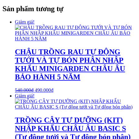
Sản phẩm tương tự
Giảm giá!
CHẬU TRỒNG RAU TỰ ĐỘNG
TƯỚI VÀ TỰ BÓN PHÂN NHẬP
KHẨU MINIGARDEN CHÂU ÂU
BẢO HÀNH 5 NĂM
540.000
₫
490.000
₫
Giảm giá!
TRỒNG CÂY TỰ DƯỠNG (KIT)
NHẬP KHẨU CHÂU ÂU BASIC S
(Tự động tưới và Tự động bón phân)