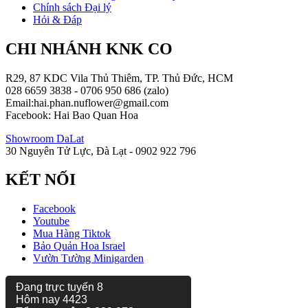
Chính sách Đại lý
Hỏi & Đáp
CHI NHÁNH KNK CO
R29, 87 KDC Vila Thủ Thiêm, TP. Thủ Đức, HCM
028 6659 3838 - 0706 950 686 (zalo)
Email:hai.phan.nuflower@gmail.com
Facebook: Hai Bao Quan Hoa
Showroom DaLat
30 Nguyên Tử Lực, Đà Lạt - 0902 922 796
KẾT NỐI
Facebook
Youtube
Mua Hàng Tiktok
Bảo Quản Hoa Israel
Vườn Tường Minigarden
Đang trực tuyến
8
Hôm nay
4423