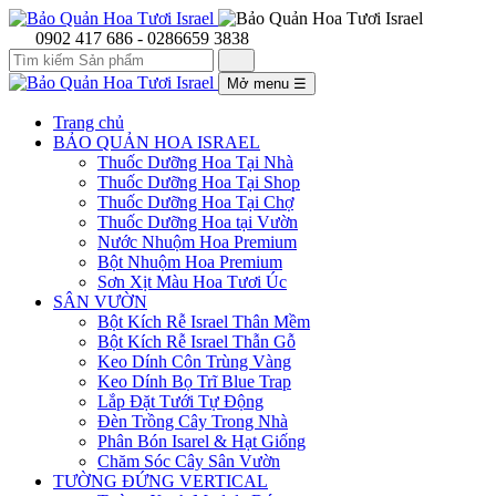
0902 417 686 - 0286659 3838
Mở menu
☰
Trang chủ
BẢO QUẢN HOA ISRAEL
Thuốc Dưỡng Hoa Tại Nhà
Thuốc Dưỡng Hoa Tại Shop
Thuốc Dưỡng Hoa Tại Chợ
Thuốc Dưỡng Hoa tại Vườn
Nước Nhuộm Hoa Premium
Bột Nhuộm Hoa Premium
Sơn Xịt Màu Hoa Tươi Úc
SÂN VƯỜN
Bột Kích Rễ Israel Thân Mềm
Bột Kích Rễ Israel Thẫn Gỗ
Keo Dính Côn Trùng Vàng
Keo Dính Bọ Trĩ Blue Trap
Lắp Đặt Tưới Tự Động
Đèn Trồng Cây Trong Nhà
Phân Bón Isarel & Hạt Giống
Chăm Sóc Cây Sân Vườn
TƯỜNG ĐỨNG VERTICAL