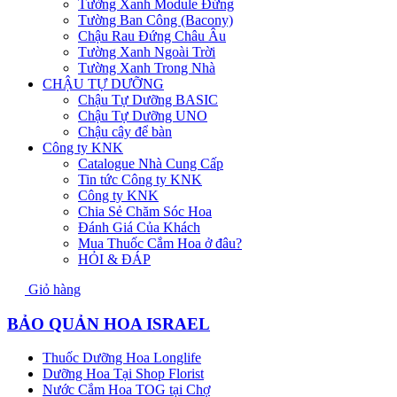
Tường Xanh Module Đứng
Tường Ban Công (Bacony)
Chậu Rau Đứng Châu Âu
Tường Xanh Ngoài Trời
Tường Xanh Trong Nhà
CHẬU TỰ DƯỠNG
Chậu Tự Dưỡng BASIC
Chậu Tự Dưỡng UNO
Chậu cây để bàn
Công ty KNK
Catalogue Nhà Cung Cấp
Tin tức Công ty KNK
Công ty KNK
Chia Sẻ Chăm Sóc Hoa
Đánh Giá Của Khách
Mua Thuốc Cắm Hoa ở đâu?
HỎI & ĐÁP
Giỏ hàng
BẢO QUẢN HOA ISRAEL
Thuốc Dưỡng Hoa Longlife
Dưỡng Hoa Tại Shop Florist
Nước Cắm Hoa TOG tại Chợ