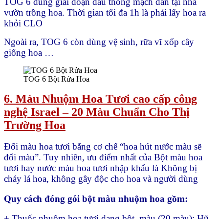
TOG 6 dùng giai đoạn đầu thông mạch dẫn tại nhà
vườn trồng hoa. Thời gian tối đa 1h là phải lấy hoa ra
khỏi CLO
Ngoài ra, TOG 6 còn dùng vệ sinh, rữa vĩ xốp cây
giống hoa …
TOG 6 Bột Rửa Hoa
6. Màu Nhuộm Hoa Tươi cao cấp công
nghệ Israel – 20 Màu Chuẩn Cho Thị
Trường Hoa
Đổi màu hoa tươi bằng cơ chế “hoa hút nước màu sẽ
đổi màu”. Tuy nhiên, ưu điểm nhất của Bột màu hoa
tươi hay nước màu hoa tươi nhập khẩu là Không bị
cháy lá hoa, không gây độc cho hoa và người dùng
Quy cách đóng gói bột màu nhuộm hoa gồm:
+ Thuốc nhuộm hoa tươi dạng bột màu (20 màu): Hũ