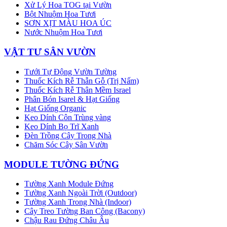
Xử Lý Hoa TOG tại Vườn
Bột Nhuộm Hoa Tươi
SƠN XỊT MÀU HOA ÚC
Nước Nhuộm Hoa Tươi
VẬT TƯ SÂN VƯỜN
Tưới Tự Động Vườn Tường
Thuốc Kích Rễ Thẫn Gỗ (Trị Nấm)
Thuốc Kích Rễ Thân Mềm Israel
Phân Bón Isarel & Hạt Giống
Hạt Giống Organic
Keo Dính Côn Trùng vàng
Keo Dính Bọ Trĩ Xanh
Đèn Trồng Cây Trong Nhà
Chăm Sóc Cây Sân Vườn
MODULE TƯỜNG ĐỨNG
Tường Xanh Module Đứng
Tường Xanh Ngoài Trời (Outdoor)
Tường Xanh Trong Nhà (Indoor)
Cây Treo Tường Ban Công (Bacony)
Chậu Rau Đứng Châu Âu