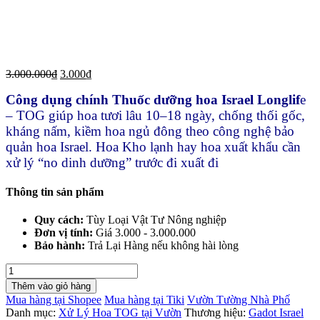
3.000.000
₫
3.000
₫
Công dụng chính Thuốc dưỡng hoa Israel Longlif
e
– TOG giúp hoa tươi lâu 10–18 ngày, chống thối gốc,
kháng nấm, kiềm hoa ngủ đông theo công nghệ bảo
quản hoa Israel. Hoa Kho lạnh hay hoa xuất khẩu cần
xử lý “no dinh dưỡng” trước đi xuất đi
Thông tin sản phẩm
Quy cách:
Tùy Loại Vật Tư Nông nghiệp
Đơn vị tính:
Giá 3.000 - 3.000.000
Bảo hành:
Trả Lại Hàng nếu không hài lòng
Danh
Sách
Thêm vào giỏ hàng
Thuốc
Mua hàng tại Shopee
Mua hàng tại Tiki
Vườn Tường Nhà Phố
Dưỡng
Danh mục:
Xử Lý Hoa TOG tại Vườn
Thương hiệu:
Gadot Israel