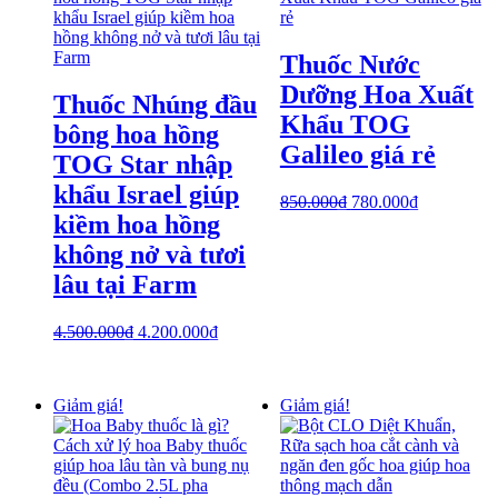
Thuốc Nước
Dưỡng Hoa Xuất
Thuốc Nhúng đầu
Khẩu TOG
bông hoa hồng
Galileo giá rẻ
TOG Star nhập
khẩu Israel giúp
850.000
₫
780.000
₫
kiềm hoa hồng
không nở và tươi
lâu tại Farm
4.500.000
₫
4.200.000
₫
Giảm giá!
Giảm giá!