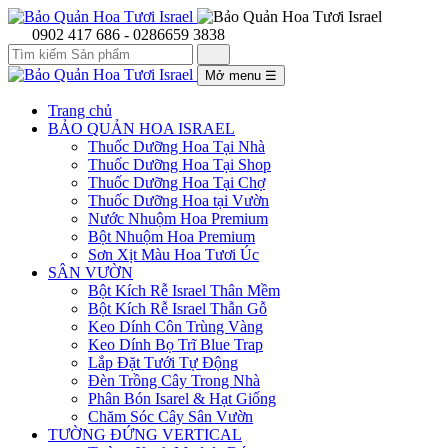
0902 417 686 - 0286659 3838
Mở menu
☰
Trang chủ
BẢO QUẢN HOA ISRAEL
Thuốc Dưỡng Hoa Tại Nhà
Thuốc Dưỡng Hoa Tại Shop
Thuốc Dưỡng Hoa Tại Chợ
Thuốc Dưỡng Hoa tại Vườn
Nước Nhuộm Hoa Premium
Bột Nhuộm Hoa Premium
Sơn Xịt Màu Hoa Tươi Úc
SÂN VƯỜN
Bột Kích Rễ Israel Thân Mềm
Bột Kích Rễ Israel Thẫn Gỗ
Keo Dính Côn Trùng Vàng
Keo Dính Bọ Trĩ Blue Trap
Lắp Đặt Tưới Tự Động
Đèn Trồng Cây Trong Nhà
Phân Bón Isarel & Hạt Giống
Chăm Sóc Cây Sân Vườn
TƯỜNG ĐỨNG VERTICAL