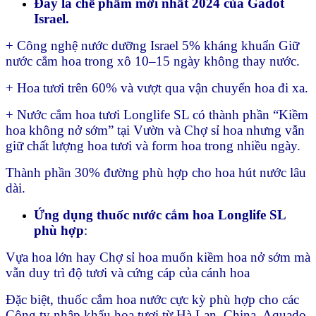
Đây là chế phẩm mới nhất 2024 của Gadot
Israel.
+ Công nghệ nước dưỡng Israel 5% kháng khuẩn Giữ
nước cắm hoa trong xô 10–15 ngày không thay nước.
+ Hoa tươi trên 60% và vượt qua vận chuyển hoa đi xa.
+ Nước cắm hoa tươi Longlife SL có thành phần “Kiềm
hoa không nở sớm” tại Vườn và Chợ sỉ hoa nhưng vẫn
giữ chất lượng hoa tươi và form hoa trong nhiều ngày.
Thành phần 30% đường phù hợp cho hoa hút nước lâu
dài.
Ứng dụng thuốc nước cắm hoa Longlife SL
phù hợp
:
Vựa hoa lớn hay Chợ sỉ hoa muốn kiềm hoa nở sớm mà
vẫn duy trì độ tươi và cứng cáp của cánh hoa
Đặc biệt, thuốc cắm hoa nước cực kỳ phù hợp cho các
Công ty nhập khẩu hoa tươi từ Hà Lan, China, Aquado