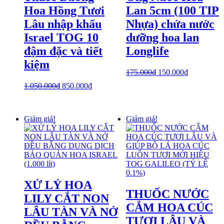
Hoa Hồng Tươi
Lan 5cm (100 TIP
Lâu nhập khẩu
Nhựa) chứa nước
Israel TOG 10
dưỡng hoa lan
đậm đặc và tiết
Longlife
kiệm
175.000
₫
150.000
₫
1.050.000
₫
850.000
₫
Giảm giá!
Giảm giá!
XỬ LÝ HOA
THUỐC NƯỚC
LILY CẮT NON
CẮM HOA CÚC
LÂU TÀN VÀ NỞ
TƯƠI LÂU VÀ