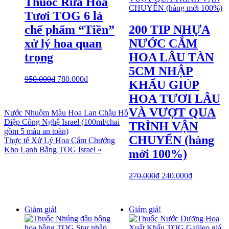
Thuốc Rữa Hoa
Tươi TOG 6 là
chế phẩm “Tiền”
200 TIP NHỰA
xử lý hoa quan
NƯỚC CẮM
trọng
HOA LÂU TÀN
5CM NHẬP
950.000
₫
780.000
₫
KHẨU GIÚP
HOA TƯƠI LÂU
VÀ VƯỢT QUA
Nước Nhuộm Màu Hoa Lan Chậu Hồ
Điệp Công Nghệ Israel (100ml/chai
TRÌNH VẬN
gồm 5 màu an toàn)
CHUYỂN (hàng
Thực tế Xử Lý Hoa Cẩm Chướng
Kho Lạnh Bằng TOG Israel »
mới 100%)
270.000
₫
240.000
₫
Giảm giá!
Giảm giá!