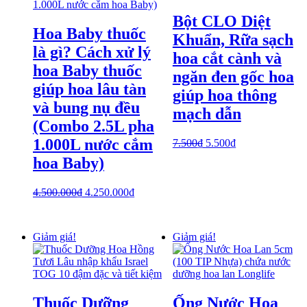
Bột CLO Diệt
Hoa Baby thuốc
Khuẩn, Rữa sạch
là gì? Cách xử lý
hoa cắt cành và
hoa Baby thuốc
ngăn đen gốc hoa
giúp hoa lâu tàn
giúp hoa thông
và bung nụ đều
mạch dẫn
(Combo 2.5L pha
1.000L nước cắm
7.500
₫
5.500
₫
hoa Baby)
4.500.000
₫
4.250.000
₫
Giảm giá!
Giảm giá!
Thuốc Dưỡng
Ống Nước Hoa