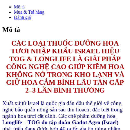
Hoa
Israel
Mô tả
tại
Mua & Trả hàng
KNK
Đánh giá
Flower
Care
Mô tả
số
lượng
CÁC LOẠI THUỐC DƯỠNG HOA
TƯƠI NHẬP KHẨU ISRAEL HIỆU
TOG & LONGLIFE LÀ GIẢI PHÁP
CÔNG NGHỆ CAO GIÚP KIỀM HOA
KHÔNG NỞ TRONG KHO LẠNH VÀ
GIỮ HOA CẮM BÌNH LÂU TÀN GẤP
2–3 LẦN BÌNH THƯỜNG
Xuất xứ từ Israel là quốc gia dẫn đầu thế giới về công
nghệ bảo quản nông sản sau thu hoạch, đặc biệt trong
ngành hoa tươi cắt cành. Các chế phẩm dưỡng hoa
L
onglife – TOG do tập đoàn Gadot Agro (Israel)
phát triển đang được hơn 40 quốc gia tin dùng nhằm