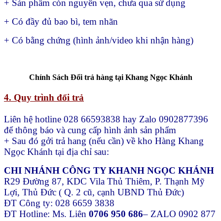
+ Sản phẩm còn nguyên vẹn, chưa qua sử dụng
+ Có đầy đủ bao bì, tem nhãn
+ Có bằng chứng (hình ảnh/video khi nhận hàng)
Chính Sách Đổi trả hàng tại Khang Ngọc Khánh
4. Quy trình đổi trả
Liên hệ hotline 028 66593838 hay Zalo 0902877396
để thông báo và cung cấp hình ảnh sản phẩm
+ Sau đó gởi trả hang (nếu cần) về kho Hàng Khang
Ngọc Khánh tại địa chỉ sau:
CHI NHÁNH CÔNG TY KHANH NGỌC KHÁNH
R29 Đường 87, KDC Vila Thủ Thiêm, P. Thạnh Mỹ
Lợi, Thủ Đức ( Q. 2 cũ, cạnh UBND Thủ Đức)
ĐT Công ty: 028 6659 3838
ĐT Hotline: Ms. Liên
0706 950 686
– ZALO 0902 877