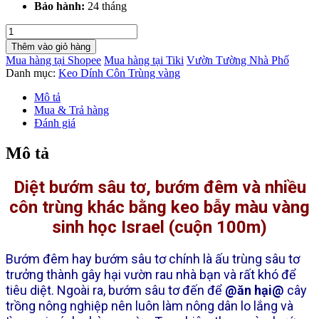
Bảo hành:
24 tháng
Diệt
Sâu
Thêm vào giỏ hàng
Tơ
Mua hàng tại Shopee
Mua hàng tại Tiki
Vườn Tường Nhà Phố
Trưởng
Danh mục:
Keo Dính Côn Trùng vàng
Thành
hay
Mô tả
Diệt
Mua & Trả hàng
bướm
Đánh giá
đêm
hiệu
Mô tả
quả
bằng
Diệt bướm sâu tơ, bướm đêm và nhiều
keo
bẫy
côn trùng khác bằng keo bẫy màu vàng
màu
công
sinh học Israel (cuộn 100m)
trùng
Israel
Bướm đêm hay bướm sâu tơ chính là ấu trùng sâu tơ
số
trưởng thành gây hại vườn rau nhà bạn và rất khó để
lượng
tiêu diệt. Ngoài ra, bướm sâu tơ đến để
@ăn hại@
cây
trồng nông nghiệp nên luôn làm nông dân lo lắng và