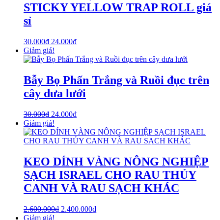
STICKY YELLOW TRAP ROLL giá
sỉ
30.000
₫
24.000
₫
Giảm giá!
Bẫy Bọ Phấn Trắng và Ruồi đục trên
cây dưa lưới
30.000
₫
24.000
₫
Giảm giá!
KEO DÍNH VÀNG NÔNG NGHIỆP
SẠCH ISRAEL CHO RAU THỦY
CANH VÀ RAU SẠCH KHÁC
2.600.000
₫
2.400.000
₫
Giảm giá!