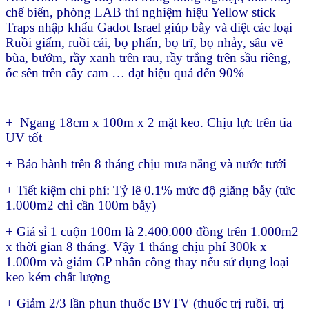
chế biến, phòng LAB thí nghiệm hiệu Yellow stick
Traps nhập khẩu Gadot Israel giúp bẫy và diệt các loại
Ruồi giấm, ruồi cái, bọ phấn, bọ trĩ, bọ nhảy, sâu vẽ
bùa, bướm, rầy xanh trên rau, rầy trắng trên sầu riêng,
ốc sên trên cây cam … đạt hiệu quả đến 90%
+ Ngang 18cm x 100m x 2 mặt keo. Chịu lực trên tia
UV tốt
+ Bảo hành trên 8 tháng chịu mưa nắng và nước tưới
+ Tiết kiệm chi phí: Tỷ lê 0.1% mức độ giăng bẫy (tức
1.000m2 chỉ cần 100m bẫy)
+ Giá sỉ 1 cuộn 100m là 2.400.000 đồng trên 1.000m2
x thời gian 8 tháng. Vậy 1 tháng chịu phí 300k x
1.000m và giảm CP nhân công thay nếu sử dụng loại
keo kém chất lượng
+ Giảm 2/3 lần phun thuốc BVTV (thuốc trị ruồi, trị