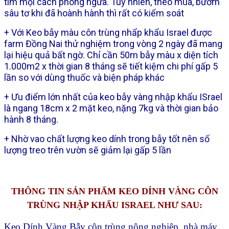
tìm mọi cách phòng ngừa. Tuy nhiên, theo mùa, bướm
sâu tơ khi đã hoành hành thì rất có kiểm soát
+ Với Keo bẫy màu côn trùng nhẩp khẩu Israel được
farm Đồng Nai thử nghiệm trong vòng 2 ngày đã mang
lại hiệu quả bất ngờ.
Chỉ cần 50m bẫy màu x diện tích
1.000m2 x thời gian 8 tháng sẽ tiết kiệm chi phí gấp 5
lần so với dùng thuốc và biện pháp khác
+ Ưu điểm lớn nhất của keo bẫy vàng nhập khẩu ISrael
là ngang 18cm x 2 mặt keo, nặng 7kg và thời gian bảo
hành 8 tháng.
+ Nhờ vao chất lượng keo dính trong bẫy tốt nên số
lượng treo trên vườn sẽ giảm lại gấp 5 lần
THÔNG TIN SẢN PHẨM KEO DÍNH VÀNG CÔN
TRÙNG NHẬP KHẨU ISRAEL NHƯ SAU:
Keo Dính Vàng Bẫy côn trùng nông nghiệp, nhà máy