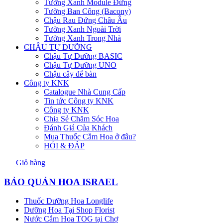
Tường Xanh Module Đứng
Tường Ban Công (Bacony)
Chậu Rau Đứng Châu Âu
Tường Xanh Ngoài Trời
Tường Xanh Trong Nhà
CHẬU TỰ DƯỠNG
Chậu Tự Dưỡng BASIC
Chậu Tự Dưỡng UNO
Chậu cây để bàn
Công ty KNK
Catalogue Nhà Cung Cấp
Tin tức Công ty KNK
Công ty KNK
Chia Sẻ Chăm Sóc Hoa
Đánh Giá Của Khách
Mua Thuốc Cắm Hoa ở đâu?
HỎI & ĐÁP
Giỏ hàng
BẢO QUẢN HOA ISRAEL
Thuốc Dưỡng Hoa Longlife
Dưỡng Hoa Tại Shop Florist
Nước Cắm Hoa TOG tại Chợ