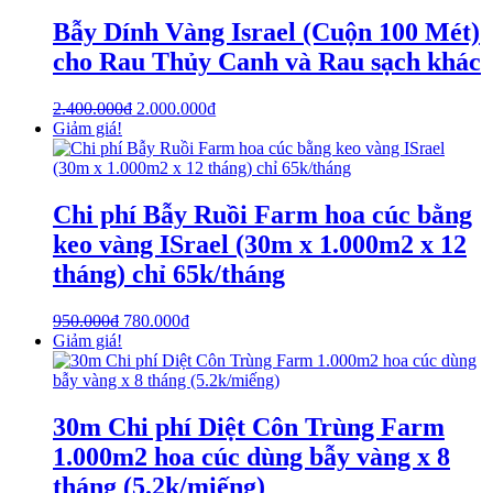
Bẫy Dính Vàng Israel (Cuộn 100 Mét)
cho Rau Thủy Canh và Rau sạch khác
2.400.000
₫
2.000.000
₫
Giảm giá!
Chi phí Bẫy Ruồi Farm hoa cúc bằng
keo vàng ISrael (30m x 1.000m2 x 12
tháng) chỉ 65k/tháng
950.000
₫
780.000
₫
Giảm giá!
30m Chi phí Diệt Côn Trùng Farm
1.000m2 hoa cúc dùng bẫy vàng x 8
tháng (5.2k/miếng)