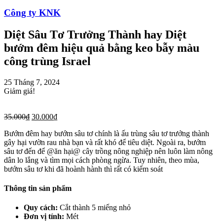
Công ty KNK
Diệt Sâu Tơ Trưởng Thành hay Diệt
bướm đêm hiệu quả bằng keo bẫy màu
công trùng Israel
25 Tháng 7, 2024
Giảm giá!
35.000
₫
30.000
₫
Bướm đêm hay bướm sâu tơ chính là ấu trùng sâu tơ trưởng thành
gây hại vườn rau nhà bạn và rất khó để tiêu diệt. Ngoài ra, bướm
sâu tơ đến để @ăn hại@ cây trồng nông nghiệp nên luôn làm nông
dân lo lắng và tìm mọi cách phòng ngừa. Tuy nhiên, theo mùa,
bướm sâu tơ khi đã hoành hành thì rất có kiểm soát
Thông tin sản phẩm
Quy cách:
Cắt thành 5 miếng nhỏ
Đơn vị tính:
Mét