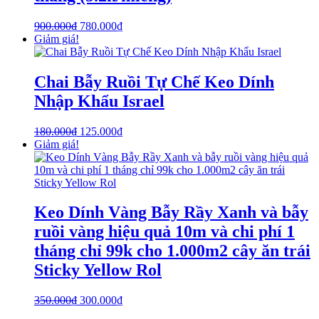
900.000
₫
780.000
₫
Giảm giá!
Chai Bẫy Ruồi Tự Chế Keo Dính
Nhập Khẩu Israel
180.000
₫
125.000
₫
Giảm giá!
Keo Dính Vàng Bẫy Rầy Xanh và bẫy
ruồi vàng hiệu quả 10m và chi phí 1
tháng chỉ 99k cho 1.000m2 cây ăn trái
Sticky Yellow Rol
350.000
₫
300.000
₫