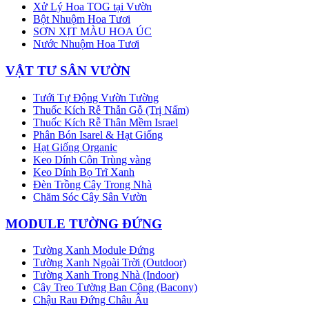
Xử Lý Hoa TOG tại Vườn
Bột Nhuộm Hoa Tươi
SƠN XỊT MÀU HOA ÚC
Nước Nhuộm Hoa Tươi
VẬT TƯ SÂN VƯỜN
Tưới Tự Động Vườn Tường
Thuốc Kích Rễ Thẫn Gỗ (Trị Nấm)
Thuốc Kích Rễ Thân Mềm Israel
Phân Bón Isarel & Hạt Giống
Hạt Giống Organic
Keo Dính Côn Trùng vàng
Keo Dính Bọ Trĩ Xanh
Đèn Trồng Cây Trong Nhà
Chăm Sóc Cây Sân Vườn
MODULE TƯỜNG ĐỨNG
Tường Xanh Module Đứng
Tường Xanh Ngoài Trời (Outdoor)
Tường Xanh Trong Nhà (Indoor)
Cây Treo Tường Ban Công (Bacony)
Chậu Rau Đứng Châu Âu