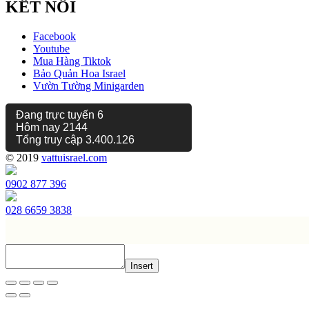
KẾT NỐI
Facebook
Youtube
Mua Hàng Tiktok
Bảo Quản Hoa Israel
Vườn Tường Minigarden
Đang trực tuyến
6
Hôm nay
2144
Tổng truy cập
3.400.126
© 2019
vattuisrael.com
0902 877 396
028 6659 3838
Insert