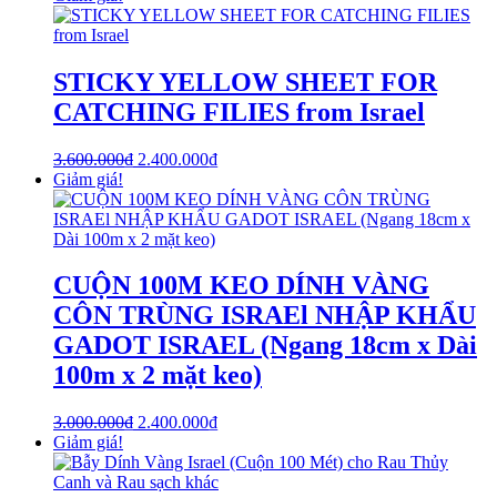
STICKY YELLOW SHEET FOR
CATCHING FILIES from Israel
3.600.000
₫
2.400.000
₫
Giảm giá!
CUỘN 100M KEO DÍNH VÀNG
CÔN TRÙNG ISRAEl NHẬP KHẨU
GADOT ISRAEL (Ngang 18cm x Dài
100m x 2 mặt keo)
3.000.000
₫
2.400.000
₫
Giảm giá!