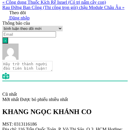
« Công dụng Thuốc Kích Rễ Israel (Có trị nấm cây con)
Rau Đứng Ban Công (Thi công trọn gói) chậu Module Châu Âu »
Theo dõi
Đăng nhập
Thông báo của
Cũ nhất
Mới nhất
Được bỏ phiếu nhiều nhất
KHANG NGỌC KHÁNH CO
MST: 0313116186
Địa chỉ: 116 Trần Quốc Toản, P. Võ Thị Sáu, Q.3, HCM Hotline: