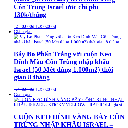
Côn Trùng Israel ước chi phí
130k/tháng
1.550.000
₫
1.250.000
₫
Giảm giá!
Bẫy Bọ Phấn Trắng với cuộn Keo
Dính Màu Côn Trùng nhập khẩu
Israel (50 Mét dùng 1.000m2) thời
gian 8 tháng
1.400.000
₫
1.250.000
₫
Giảm giá!
CUỘN KEO DÍNH VÀNG BẪY CÔN
TRÙNG NHẬP KHẨU ISRAEL –