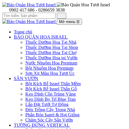
0902 417 686 - 0286659 3838
Mở menu
☰
Trang chủ
BẢO QUẢN HOA ISRAEL
Thuốc Dưỡng Hoa Tại Nhà
Thuốc Dưỡng Hoa Tại Shop
Thuốc Dưỡng Hoa Tại Chợ
Thuốc Dưỡng Hoa tại Vườn
Nước Nhuộm Hoa Premium
Bột Nhuộm Hoa Premium
Sơn Xịt Màu Hoa Tươi Úc
SÂN VƯỜN
Bột Kích Rễ Israel Thân Mềm
Bột Kích Rễ Israel Thẫn Gỗ
Keo Dính Côn Trùng Vàng
Keo Dính Bọ Trĩ Blue Trap
Lắp Đặt Tưới Tự Động
Đèn Trồng Cây Trong Nhà
Phân Bón Isarel & Hạt Giống
Chăm Sóc Cây Sân Vườn
TƯỜNG ĐỨNG VERTICAL