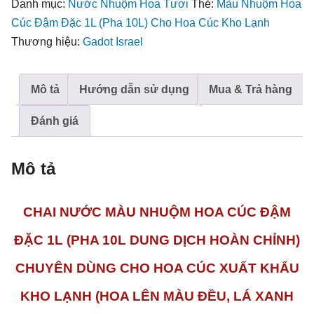
Danh mục:
Nước Nhuộm Hoa Tươi
Thẻ:
Màu Nhuộm Hoa
Cho
Cúc Đậm Đặc 1L (Pha 10L) Cho Hoa Cúc Kho Lạnh
Hoa
Thương hiệu:
Gadot Israel
Cúc
Kho
Mô tả
Hướng dẫn sử dụng
Mua & Trả hàng
Lạnh
Xuất
Đánh giá
Khẩu
số
Mô tả
lượng
CHAI NƯỚC MÀU NHUỘM HOA CÚC ĐẬM
ĐẶC 1L (PHA 10L DUNG DỊCH HOÀN CHỈNH)
CHUYÊN DÙNG CHO HOA CÚC XUẤT KHẨU
KHO LẠNH
(HOA LÊN MÀU ĐỀU, LÁ XANH