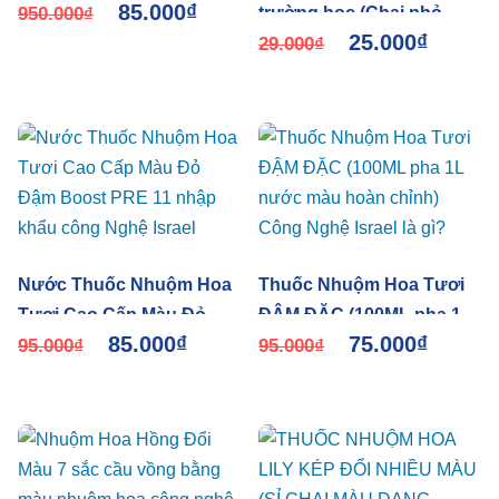
85.000
₫
Chai 1L Hiệu Premium
950.000
₫
trường học (Chai nhỏ
25.000
₫
Color Israel
100ml) công nghệ Israel
29.000
₫
giúp học sinh đổi màu
hoa tại trường
Nước Thuốc Nhuộm Hoa
Thuốc Nhuộm Hoa Tươi
Tươi Cao Cấp Màu Đỏ
ĐẬM ĐẶC (100ML pha 1L
85.000
₫
75.000
₫
Đậm Boost PRE 11 nhập
95.000
₫
nước màu hoàn chỉnh)
95.000
₫
khẩu công Nghệ Israel
Công Nghệ Israel là gì?