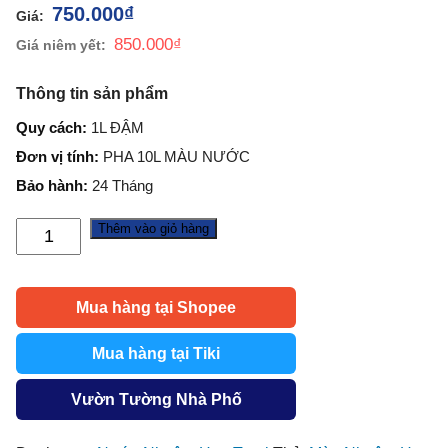
750.000
₫
850.000
₫
Thông tin sản phẩm
Quy cách:
1L ĐẬM
Đơn vị tính:
PHA 10L MÀU NƯỚC
Bảo hành:
24 Tháng
Thêm vào giỏ hàng
Màu
Nhuộm
Hoa
Mua hàng tại Shopee
Cúc
Đậm
Mua hàng tại Tiki
Đặc
1L
Vườn Tường Nhà Phố
(Pha
10L)