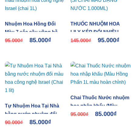
Nhuộm Hoa Hồng Đổi
THUỐC NHUỘM HOA
Màu 7 sắc cầu vồng bằng
LILY KÉP ĐỔI NHIỀU
85.000
₫
95.000
₫
màu nhuộm hoa công
95.000
₫
MÀU (SỈ CHAI MÀU DẠNG
145.000
₫
nghệ Israel (chai 1L)
NƯỚC 1.000ML)
Chai Thuốc Nước nhuộm
Tự Nhuộm Hoa Tại Nhà
hoa nhập khẩu (Màu
85.000
₫
bằng nước nhuộm đổi
Hồng Phấn 1L màu hoàn
95.000
₫
85.000
₫
màu hoa công nghệ Israel
90.000
₫
chỉnh)
(Chai 1 lít)