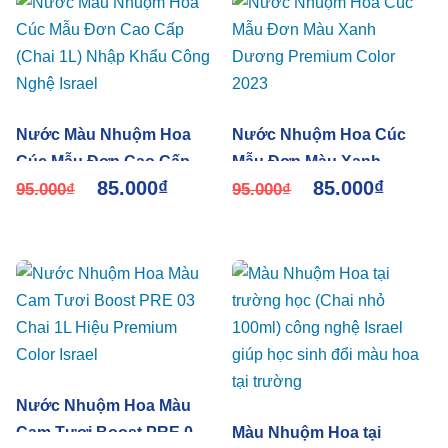
Nước Màu Nhuộm Hoa
Nước Nhuộm Hoa Cúc
Cúc Mẫu Đơn Cao Cấp
Mẫu Đơn Màu Xanh
85.000
₫
85.000
₫
(Chai 1L) Nhập Khẩu
95.000
₫
Dương Premium Color
95.000
₫
Công Nghệ Israel
2023
Nước Nhuộm Hoa Màu
Cam Tươi Boost PRE 03
Màu Nhuộm Hoa tại