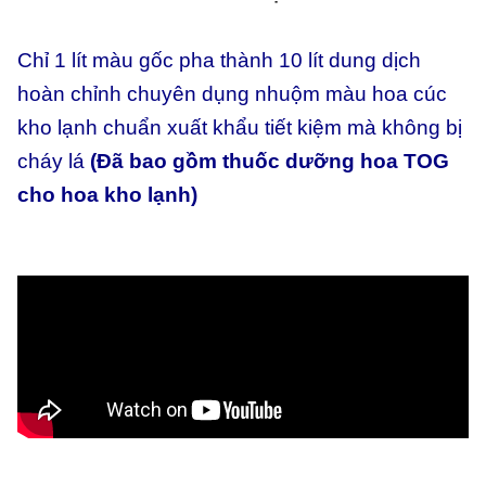
Chỉ 1 lít màu gốc pha thành 10 lít dung dịch
hoàn chỉnh chuyên dụng nhuộm màu hoa cúc
kho lạnh chuẩn xuất khẩu tiết kiệm mà không bị
cháy lá
(Đã bao gồm thuốc dưỡng hoa TOG
cho hoa kho lạnh)