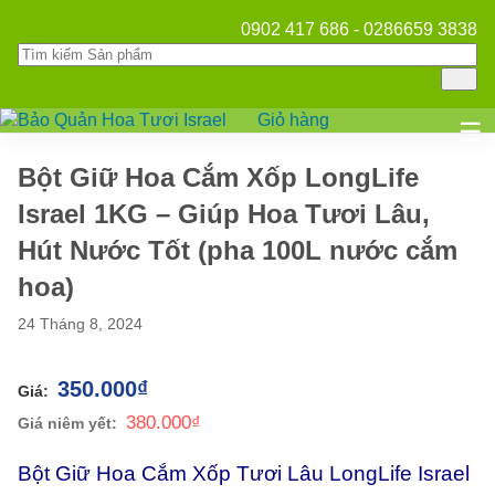
0902 417 686 - 0286659 3838
Giỏ hàng
Mở
☰
Bột Giữ Hoa Cắm Xốp LongLife
Israel 1KG – Giúp Hoa Tươi Lâu,
Hút Nước Tốt (pha 100L nước cắm
hoa)
24 Tháng 8, 2024
350.000
₫
380.000
₫
Bột Giữ Hoa Cắm Xốp Tươi Lâu LongLife Israel