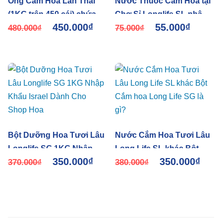
Ống Cắm Hoa Lan Thái
Nước Thuốc Cắm Hoa tại
(1KG trên 450 cái) chứa
Chợ Sỉ Longlife SL nhập
450.000
₫
55.000
₫
thuốc nước dưỡng hoa
480.000
₫
khẩu Israel
75.000
₫
Bột Dưỡng Hoa Tươi Lâu
Nước Cắm Hoa Tươi Lâu
Longlife SG 1KG Nhập
Long Life SL khác Bột
350.000
₫
350.000
₫
Khẩu Israel Dành Cho
370.000
₫
Cắm hoa Long Life SG là
380.000
₫
Shop Hoa
gì?