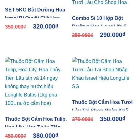
SET 5KG Bột Dưỡng Hoa
Israel Bí Quyết Giữ Hoa
Combo Sỉ 10 Hộp Bột
320.000
₫
Tươi Lâu tại Shop Hoa
350.000
₫
Dưỡng Hoa LongLife SG
290.000
₫
10KG – Giữ Hoa Cắt Cành
350.000
₫
Tươi Lâu Cho Shop Hoa
Thuốc Bột Cắm Hoa Tươi
Lâu Tại Shop Nhập Khẩu
350.000
₫
Thuốc Bột Cắm Hoa Tulip,
Israel Hiệu LongLife SG
370.000
₫
Hoa Lily, Hoa Thủy Tiên
380.000
₫
Lâu tàn và 14 ngày không
450.000
₫