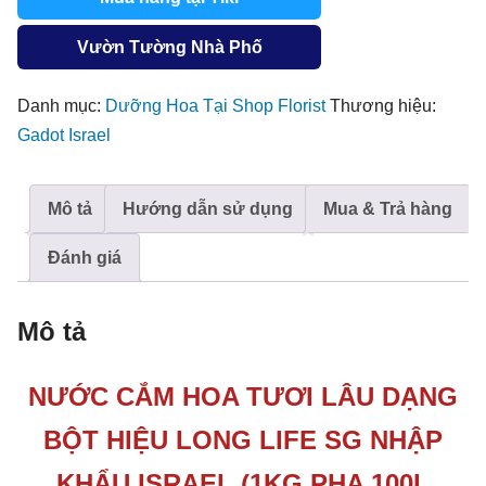
LongLife
Israel
Vườn Tường Nhà Phố
1KG
-
Danh mục:
Dưỡng Hoa Tại Shop Florist
Thương hiệu:
Giúp
Gadot Israel
Hoa
Tươi
Mô tả
Hướng dẫn sử dụng
Mua & Trả hàng
Lâu,
Hút
Đánh giá
Nước
Tốt
Mô tả
(pha
100L
NƯỚC CẮM HOA TƯƠI LÂU DẠNG
nước
cắm
BỘT HIỆU LONG LIFE SG NHẬP
hoa)
KHẨU ISRAEL (1KG PHA 100L
số