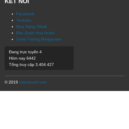
KẾT NỐI
Facebook
Youtube
Mua Hàng Tiktok
Bảo Quản Hoa Israel
Vườn Tường Minigarden
Đang trực tuyến
4
Hôm nay
6442
Tổng truy cập
3.404.427
© 2019
vattuisrael.com