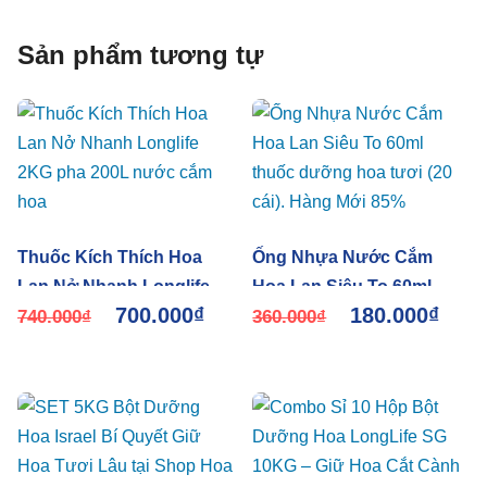
Sản phẩm tương tự
Thuốc Kích Thích Hoa
Ống Nhựa Nước Cắm
Lan Nở Nhanh Longlife
Hoa Lan Siêu To 60ml
700.000
₫
180.000
₫
2KG pha 200L nước cắm
740.000
₫
thuốc dưỡng hoa tươi (20
360.000
₫
hoa
cái). Hàng Mới 85%