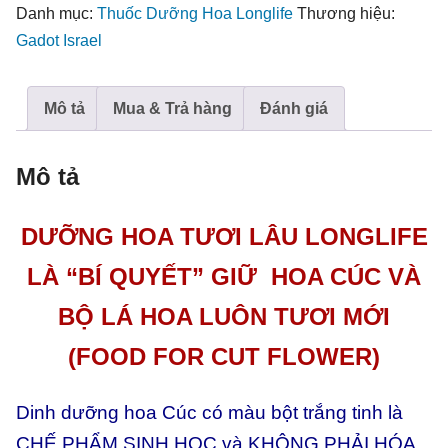
Hoa
Danh mục:
Thuốc Dưỡng Hoa Longlife
Thương hiệu:
Nở
Gadot Israel
Đẹp,
Không
Mô tả
Mua & Trả hàng
Đánh giá
Hôi
Nước
số
Mô tả
lượng
DƯỠNG HOA TƯƠI LÂU LONGLIFE
LÀ “BÍ QUYẾT” GIỮ HOA CÚC VÀ
BỘ LÁ HOA LUÔN TƯƠI MỚI
(FOOD FOR CUT FLOWER)
Dinh dưỡng hoa Cúc có màu bột trắng tinh là
CHẾ PHẨM SINH HỌC và KHÔNG PHẢI HÓA