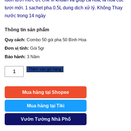
tươi mới. 1 sachet pha 0.5L dung dịch xử lý. Không Thay
nước trong 14 ngày
Thông tin sản phẩm
Quy cách:
Combo 50 gói pha 50 Bình Hoa
Đơn vị tính:
Gói 5gr
Bảo hành:
3 Năm
Thêm vào giỏ hàng
(50
Gói)
Dưỡng
Mua hàng tại Shopee
Hoa
Tươi
Mua hàng tại Tiki
Lâu
LongLife
Vườn Tường Nhà Phố
Giúp