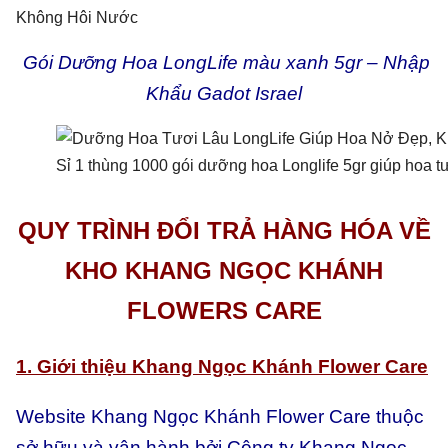
Gói Dưỡng Hoa LongLife màu xanh 5gr – Nhập
Khẩu Gadot Israel
Sỉ 1 thùng 1000 gói dưỡng hoa Longlife 5gr giúp hoa t
QUY TRÌNH ĐỔI TRẢ HÀNG HÓA VỀ
KHO KHANG NGỌC KHÁNH
FLOWERS CARE
1. Giới thiệu Khang Ngọc Khánh Flower Care
Website Khang Ngọc Khánh Flower Care thuộc
sở hữu và vận hành bởi Công ty Khang Ngọc