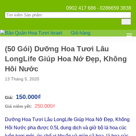
0902 417 686 - 0286659 3838
Giỏ hàng
Mở
☰
(50 Gói) Dưỡng Hoa Tươi Lâu
LongLife Giúp Hoa Nở Đẹp, Không
Hôi Nước
13 Tháng 5, 2020
150.000
₫
250.000
₫
Dưỡng Hoa Tươi Lâu LongLife Giúp Hoa Nở Đẹp, Không
Hôi Nước pha được 0.5L dung dịch và giữ bộ lá hoa cúc
luôn tươi mới, ức chế vi khuẩn và giúp cả hoa, lá hoa cúc