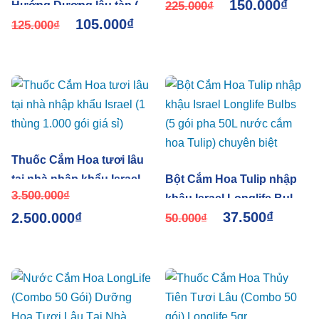
150.000
₫
Hướng Dương lâu tàn (30
Với Long Life Israel
225.000
₫
105.000
₫
gói) nhập khẩu Israel
125.000
₫
dùng 30 bình hoa
Thuốc Cắm Hoa tươi lâu
tại nhà nhập khẩu Israel (1
Bột Cắm Hoa Tulip nhập
3.500.000
₫
thùng 1.000 gói giá sỉ)
khậu Israel Longlife Bulbs
37.500
₫
2.500.000
₫
(5 gói pha 50L nước cắm
50.000
₫
hoa Tulip) chuyên biệt