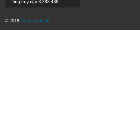
Tổng truy cập
3.393.488
© 2019
vattuisrael.com