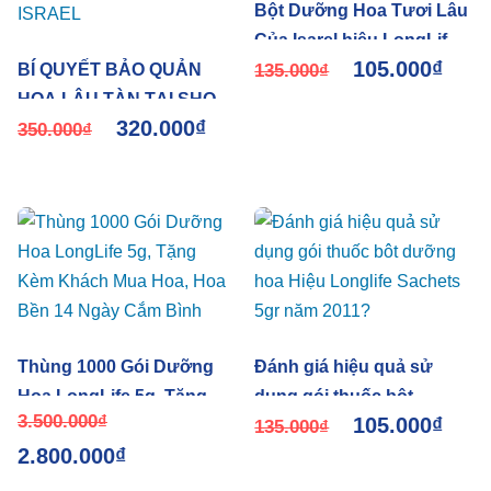
Bột Dưỡng Hoa Tươi Lâu
Của Isarel hiệu LongLife
105.000
₫
BÍ QUYẾT BẢO QUẢN
(Mẫu Mới)
135.000
₫
HOA LÂU TÀN TẠI SHOP
320.000
₫
HOA VÀ HẠN CHẾ THAY
350.000
₫
HOA ĐỊNH KỲ CỦA
ISRAEL
Thùng 1000 Gói Dưỡng
Đánh giá hiệu quả sử
Hoa LongLife 5g, Tặng
dụng gói thuốc bôt
3.500.000
₫
105.000
₫
Kèm Khách Mua Hoa, Hoa
dưỡng hoa Hiệu Longlife
135.000
₫
2.800.000
₫
Bền 14 Ngày Cắm Bình
Sachets 5gr năm 2011?