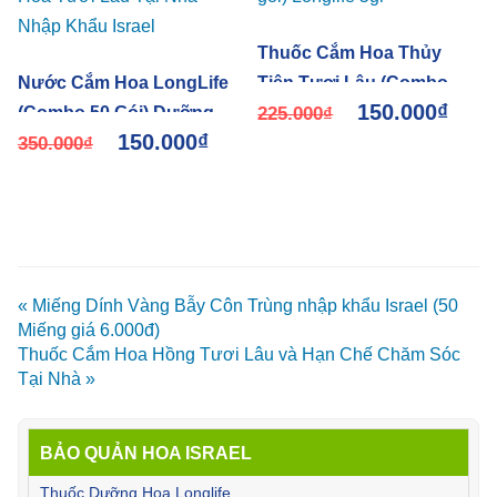
Thuốc Cắm Hoa Thủy
Nước Cắm Hoa LongLife
Tiên Tươi Lâu (Combo 50
150.000
₫
(Combo 50 Gói) Dưỡng
gói) Longlife 5gr
225.000
₫
150.000
₫
Hoa Tươi Lâu Tại Nhà
350.000
₫
Nhập Khẩu Israel
« Miếng Dính Vàng Bẫy Côn Trùng nhập khẩu Israel (50
Miếng giá 6.000đ)
Thuốc Cắm Hoa Hồng Tươi Lâu và Hạn Chế Chăm Sóc
Tại Nhà »
BẢO QUẢN HOA ISRAEL
Thuốc Dưỡng Hoa Longlife