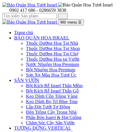
0902 417 686 - 0286659 3838
Mở menu
☰
Trang chủ
BẢO QUẢN HOA ISRAEL
Thuốc Dưỡng Hoa Tại Nhà
Thuốc Dưỡng Hoa Tại Shop
Thuốc Dưỡng Hoa Tại Chợ
Thuốc Dưỡng Hoa tại Vườn
Nước Nhuộm Hoa Premium
Bột Nhuộm Hoa Premium
Sơn Xịt Màu Hoa Tươi Úc
SÂN VƯỜN
Bột Kích Rễ Israel Thân Mềm
Bột Kích Rễ Israel Thẫn Gỗ
Keo Dính Côn Trùng Vàng
Keo Dính Bọ Trĩ Blue Trap
Lắp Đặt Tưới Tự Động
Đèn Trồng Cây Trong Nhà
Phân Bón Isarel & Hạt Giống
Chăm Sóc Cây Sân Vườn
TƯỜNG ĐỨNG VERTICAL