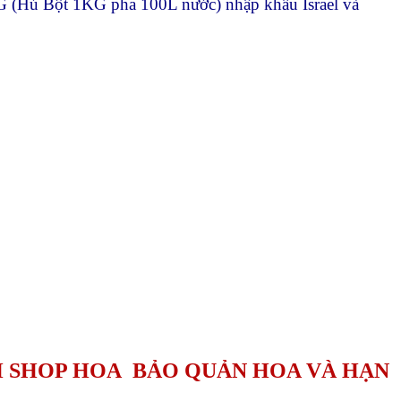
G (Hủ Bột 1KG pha 100L nước) nhập khẩu Israel và
H SHOP HOA BẢO QUẢN HOA VÀ HẠN