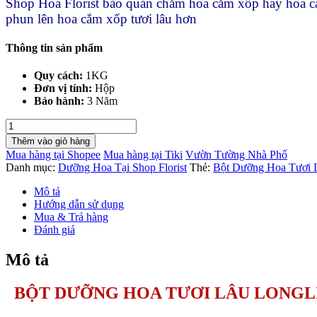
Shop Hoa Florist bảo quản chăm hoa cắm xốp hay hoa c
phun lên hoa cắm xốp tươi lâu hơn
Thông tin sản phẩm
Quy cách:
1KG
Đơn vị tính:
Hộp
Bảo hành:
3 Năm
Bột
Dưỡng
Thêm vào giỏ hàng
Hoa
Mua hàng tại Shopee
Mua hàng tại Tiki
Vườn Tường Nhà Phố
Tươi
Danh mục:
Dưỡng Hoa Tại Shop Florist
Thẻ:
Bột Dưỡng Hoa Tươi 
Lâu
Longlife
Mô tả
SG
Hướng dẫn sử dụng
1KG
Mua & Trả hàng
Nhập
Đánh giá
Khẩu
Israel
Mô tả
Dành
Cho
BỘT DƯỠNG HOA TƯƠI LÂU LONGLI
Shop
Hoa
số