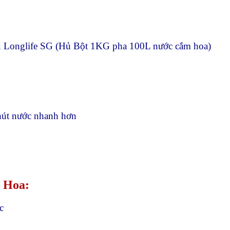
ệu Longlife SG (Hủ Bột 1KG pha 100L nước cắm hoa)
 hút nước nhanh hơn
p Hoa:
c