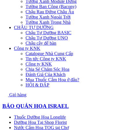
Tường Xanh Module Đứng
Tường Ban Công (Bacony)
Chậu Rau Đứng Châu Âu
Tường Xanh Ngoài Trời
Tường Xanh Trong Nhà
CHẬU TỰ DƯỠNG
Chậu Tự Dưỡng BASIC
Chậu Tự Dưỡng UNO
Chậu cây để bàn
Công ty KNK
Catalogue Nhà Cung Cấp
Tin tức Công ty KNK
Công ty KNK
Chia Sẻ Chăm Sóc Hoa
Đánh Giá Của Khách
Mua Thuốc Cắm Hoa ở đâu?
HỎI & ĐÁP
Giỏ hàng
BẢO QUẢN HOA ISRAEL
Thuốc Dưỡng Hoa Longlife
Dưỡng Hoa Tại Shop Florist
Nước Cắm Hoa TOG tại Chợ