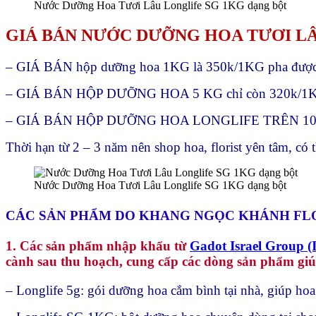
Nước Dưỡng Hoa Tươi Lâu Longlife SG 1KG dạng bột
GIÁ BÁN
NƯỚC DƯỠNG HOA TƯƠI LÂ
– GIÁ BÁN hộp dưỡng hoa 1KG là 350k/1KG pha được 
– GIÁ BÁN HỘP DƯỠNG HOA 5 KG chỉ còn 320k/1KG 
– GIÁ BÁN HỘP DƯỠNG HOA LONGLIFE TRÊN 10KG 
Thời hạn từ 2 – 3 năm nên shop hoa, florist yên tâm, có
Nước Dưỡng Hoa Tươi Lâu Longlife SG 1KG dạng bột
CÁC SẢN PHẨM DO KHANG NGỌC KHÁNH FLO
1. Các sản phẩm nhập khẩu từ
Gadot Israel Group (I
cành sau thu hoạch, cung cấp các dòng sản phẩm giúp
– Longlife 5g: gói dưỡng hoa cắm bình tại nhà, giúp hoa 