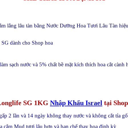
cắm lẵng lâu tàn bằng Nước Dưỡng Hoa Tươi Lâu Tàn hi
e SG dành cho Shop hoa
àm sạch nước và 5% chất bề mặt kích thích hoa cắt cành
Longlife SG 1KG
Nhập Khẩu Israel
tại Sho
gấp 2 lần và 14 ngày không thay nước và không cắt tỉa gố
a cắm Mud tươi lâu hơn và hạn chế thay hoa định kỳ