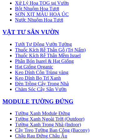
Xử Lý Hoa TOG tại Vườn
Bột Nhuộm Hoa Tươi
SƠN XỊT MÀU HOA ÚC
Nước Nhuộm Hoa Tươi
VẬT TƯ SÂN VƯỜN
Tưới Tự Động Vườn Tường
Thuốc Kích Rễ Thẫn Gỗ (Trị Nấm)
Thuốc Kích Rễ Thân Mềm Israel
Phân Bón Isarel & Hạt Giống
Hạt Giống Organic
Keo Dính Côn Trùng vàng
Keo Dính Bọ Trĩ Xanh
Đèn Trồng Cây Trong Nhà
Chăm Sóc Cây Sân Vườn
MODULE TƯỜNG ĐỨNG
Tường Xanh Module Đứng
Tường Xanh Ngoài Trời (Outdoor)
Tường Xanh Trong Nhà (Indoor)
Cây Treo Tường Ban Công (Bacony)
Chậu Rau Đứng Châu Âu