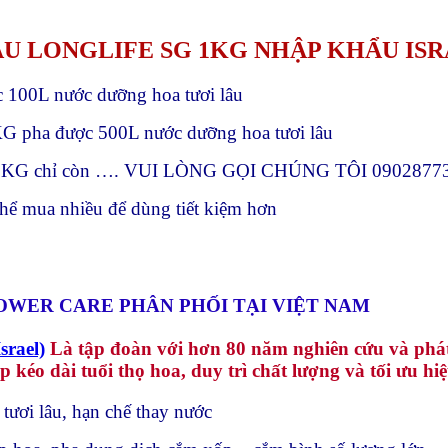
U LONGLIFE SG 1KG
NHẬP KHẨU IS
100L nước dưỡng hoa tươi lâu
pha được 500L nước dưỡng hoa tươi lâu
chỉ còn …. VUI LÒNG GỌI CHÚNG TÔI 0902877396
 thể mua nhiều để dùng tiết kiệm hơn
WER CARE PHÂN PHỐI TẠI VIỆT NAM
srael)
Là tập đoàn với hơn 80 năm nghiên cứu và phát 
 kéo dài tuổi thọ hoa, duy trì chất lượng và tối ưu h
tươi lâu, hạn chế thay nước