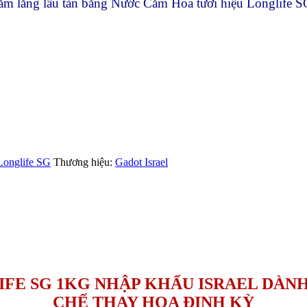
ắm lẵng lâu tàn bằng Nước Cắm Hoa tươi hiệu Longlife S
Longlife SG
Thương hiệu:
Gadot Israel
FE SG 1KG NHẬP KHẨU ISRAEL DÀN
CHẾ THAY HOA ĐỊNH KỲ