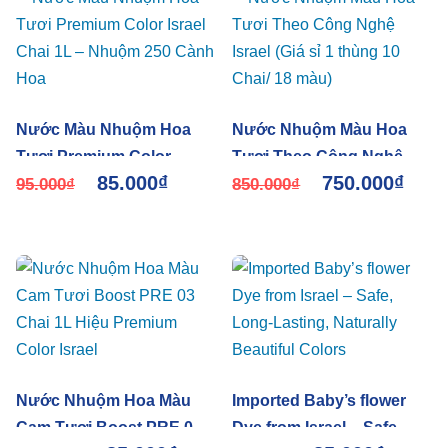
Nước Màu Nhuộm Hoa
Nước Nhuộm Màu Hoa
Tươi Premium Color
Tươi Theo Công Nghệ
85.000
₫
750.000
₫
Israel Chai 1L – Nhuộm
95.000
₫
Israel (Giá sỉ 1 thùng 10
850.000
₫
250 Cành Hoa
Chai/ 18 màu)
Nước Nhuộm Hoa Màu
Imported Baby’s flower
Cam Tươi Boost PRE 03
Dye from Israel – Safe,