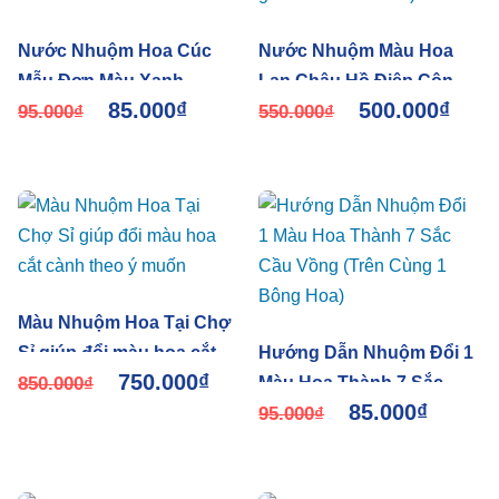
Nước Nhuộm Hoa Cúc
Nước Nhuộm Màu Hoa
Mẫu Đơn Màu Xanh
Lan Chậu Hồ Điệp Công
85.000
₫
500.000
₫
Dương Premium Color
95.000
₫
Nghệ Israel (100ml/chai
550.000
₫
2023
gồm 5 màu an toàn)
Màu Nhuộm Hoa Tại Chợ
Sỉ giúp đổi màu hoa cắt
Hướng Dẫn Nhuộm Đổi 1
750.000
₫
cành theo ý muốn
850.000
₫
Màu Hoa Thành 7 Sắc
85.000
₫
Cầu Vồng (Trên Cùng 1
95.000
₫
Bông Hoa)