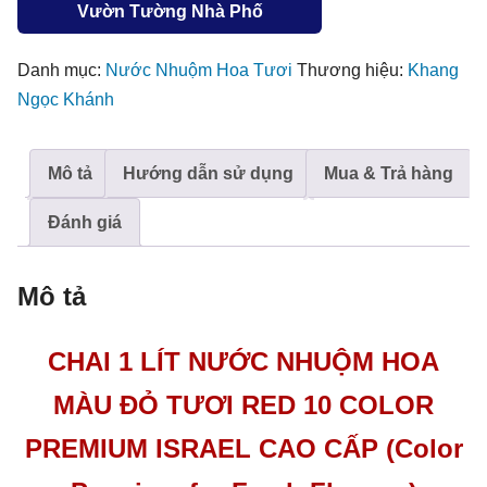
Red
Vườn Tường Nhà Phố
10
-
Danh mục:
Nước Nhuộm Hoa Tươi
Thương hiệu:
Khang
Công
Ngọc Khánh
Nghệ
Màu
Mô tả
Hướng dẫn sử dụng
Mua & Trả hàng
Mới
Color
Đánh giá
Premium
Israel
Mô tả
(Chai
1
CHAI 1 LÍT
NƯỚC NHUỘM HOA
Lít)
số
MÀU ĐỎ TƯƠI RED 10 COLOR
lượng
PREMIUM ISRAEL CAO CẤP
(Color