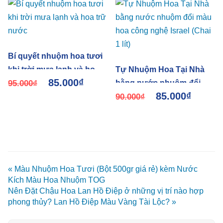
Bí quyết nhuộm hoa tươi
khi trời mưa lạnh và hoa
Tự Nhuộm Hoa Tại Nhà
85.000
₫
trữ nước
95.000
₫
bằng nước nhuộm đổi
85.000
₫
màu hoa công nghệ Israel
90.000
₫
(Chai 1 lít)
« Màu Nhuộm Hoa Tươi (Bột 500gr giá rẻ) kèm Nước
Kích Màu Hoa Nhuộm TOG
Nên Đặt Chậu Hoa Lan Hồ Điệp ở những vị trí nào hợp
phong thủy? Lan Hồ Điệp Màu Vàng Tài Lộc? »