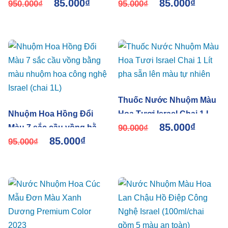
85.000
₫
85.000
₫
Chai 1L Hiệu Premium
950.000
₫
Long-Lasting, Naturally
95.000
₫
Color Israel
Beautiful Colors
Thuốc Nước Nhuộm Màu
Nhuộm Hoa Hồng Đổi
Hoa Tươi Israel Chai 1 Lít
85.000
₫
Màu 7 sắc cầu vồng bằng
pha sẵn lên màu tự nhiên
90.000
₫
85.000
₫
màu nhuộm hoa công
95.000
₫
nghệ Israel (chai 1L)