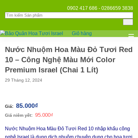
0902 417 686 - 0286659 3838
Giỏ hàng
Mở
☰
Nước Nhuộm Hoa Màu Đỏ Tươi Red
10 – Công Nghệ Màu Mới Color
Premium Israel (Chai 1 Lít)
29 Tháng 12, 2024
85.000
₫
95.000
₫
Nước Nhuộm Hoa Màu Đỏ Tươi Red 10 nhập khẩu công
nghệ Israel là dung dịch nhuộm chuyên dụng cho hoa tươi