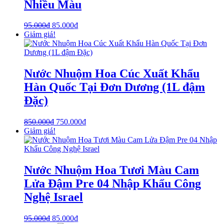
Nhiều Màu
95.000
₫
85.000
₫
Giảm giá!
Nước Nhuộm Hoa Cúc Xuất Khẩu
Hàn Quốc Tại Đơn Dương (1L đậm
Đặc)
850.000
₫
750.000
₫
Giảm giá!
Nước Nhuộm Hoa Tươi Màu Cam
Lửa Đậm Pre 04 Nhập Khẩu Công
Nghệ Israel
95.000
₫
85.000
₫