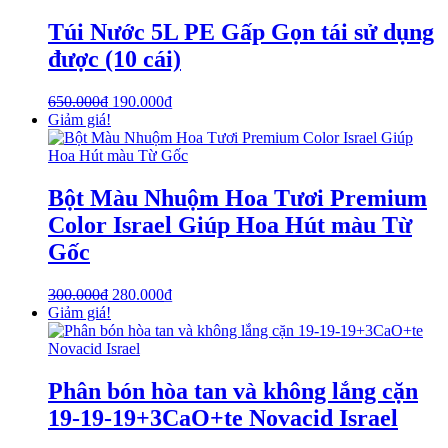
Túi Nước 5L PE Gấp Gọn tái sử dụng
được (10 cái)
650.000
₫
190.000
₫
Giảm giá!
Bột Màu Nhuộm Hoa Tươi Premium
Color Israel Giúp Hoa Hút màu Từ
Gốc
300.000
₫
280.000
₫
Giảm giá!
Phân bón hòa tan và không lắng cặn
19-19-19+3CaO+te Novacid Israel