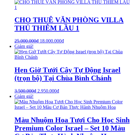
CHO THUÊ VĂN PHÒNG VILLA
THỦ THIÊM LẦU 1
25.000.000
₫
18.000.000
₫
Giảm giá!
Hẹn Giờ Tưới Cây Tự Động Israel
(trọn bộ) Tại Chùa Bình Chánh
3.500.000
₫
2.950.000
₫
Giảm giá!
Màu Nhuộm Hoa Tươi Cho Học Sinh
Premium Color Israel – Set 10 Màu