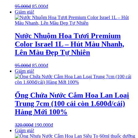
95.000
₫
85.000
₫
Giảm giá!
Nước Nhuộm Hoa Tươi Premium
Color Israel 1L – Hút Màu Nhanh,
Lên Màu Đẹp Tự Nhiên
95.000
₫
85.000
₫
Giảm giá!
Ống Chứa Nước Cắm Hoa Lan Loại
Trung 7cm (100 cái còn 1.600đ/cái)
Hàng Mới 100%
320.000
₫
190.000
₫
Giảm giá!