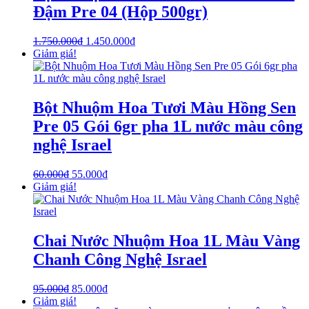
Đậm Pre 04 (Hộp 500gr)
1.750.000
₫
1.450.000
₫
Giảm giá!
Bột Nhuộm Hoa Tươi Màu Hồng Sen
Pre 05 Gói 6gr pha 1L nước màu công
nghệ Israel
60.000
₫
55.000
₫
Giảm giá!
Chai Nước Nhuộm Hoa 1L Màu Vàng
Chanh Công Nghệ Israel
95.000
₫
85.000
₫
Giảm giá!