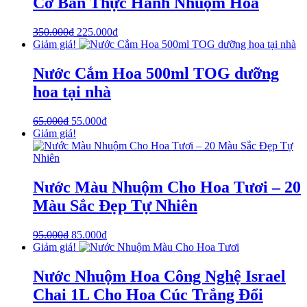
Cơ Bản Thực Hành Nhuộm Hoa
350.000
₫
225.000
₫
Giảm giá!
Nước Cắm Hoa 500ml TOG dưỡng
hoa tại nhà
65.000
₫
55.000
₫
Giảm giá!
Nước Màu Nhuộm Cho Hoa Tươi – 20
Màu Sắc Đẹp Tự Nhiên
95.000
₫
85.000
₫
Giảm giá!
Nước Nhuộm Hoa Công Nghệ Israel
Chai 1L Cho Hoa Cúc Trắng Đổi