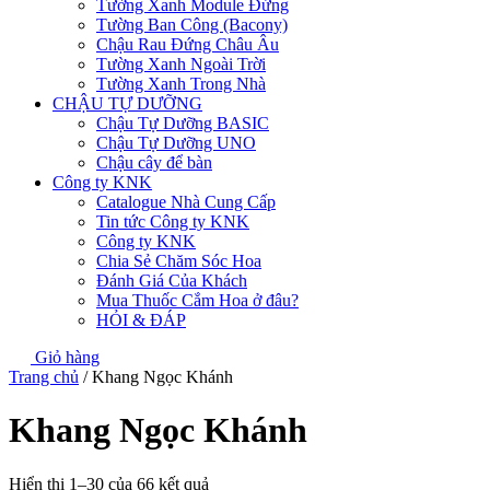
Tường Xanh Module Đứng
Tường Ban Công (Bacony)
Chậu Rau Đứng Châu Âu
Tường Xanh Ngoài Trời
Tường Xanh Trong Nhà
CHẬU TỰ DƯỠNG
Chậu Tự Dưỡng BASIC
Chậu Tự Dưỡng UNO
Chậu cây để bàn
Công ty KNK
Catalogue Nhà Cung Cấp
Tin tức Công ty KNK
Công ty KNK
Chia Sẻ Chăm Sóc Hoa
Đánh Giá Của Khách
Mua Thuốc Cắm Hoa ở đâu?
HỎI & ĐÁP
Giỏ hàng
Trang chủ
/ Khang Ngọc Khánh
Khang Ngọc Khánh
Hiển thị 1–30 của 66 kết quả