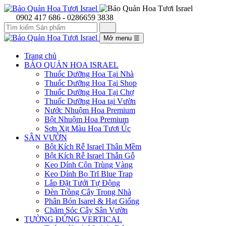
0902 417 686 - 0286659 3838
Mở menu
☰
Trang chủ
BẢO QUẢN HOA ISRAEL
Thuốc Dưỡng Hoa Tại Nhà
Thuốc Dưỡng Hoa Tại Shop
Thuốc Dưỡng Hoa Tại Chợ
Thuốc Dưỡng Hoa tại Vườn
Nước Nhuộm Hoa Premium
Bột Nhuộm Hoa Premium
Sơn Xịt Màu Hoa Tươi Úc
SÂN VƯỜN
Bột Kích Rễ Israel Thân Mềm
Bột Kích Rễ Israel Thẫn Gỗ
Keo Dính Côn Trùng Vàng
Keo Dính Bọ Trĩ Blue Trap
Lắp Đặt Tưới Tự Động
Đèn Trồng Cây Trong Nhà
Phân Bón Isarel & Hạt Giống
Chăm Sóc Cây Sân Vườn
TƯỜNG ĐỨNG VERTICAL