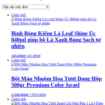
Giảm giá!
Bình Bóng Kiểng Lá Leaf Shine Úc
840ml giúp bộ Lá Xanh Bóng Sạch tự
nhiên
165.000
₫
145.000
₫
Giảm giá!
Bột Màu Nhuộm Hoa Tươi Dạng Hộp
500gr Premium Color Israel
2.500.000
₫
1.950.000
₫
Giảm giá!