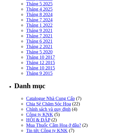
Tháng 5 2025
Tháng 4 2025
Tháng 8 2024
Tháng 7 2024
Tháng 1 2022
Tháng 9 2021
Tháng 7 2021
Tháng 6 2021
Tháng 2 2021
Tháng 5 2020
Tháng 10 2017
Tháng 12 2015
Tháng 10 2015
Tháng 9 2015
Danh mục
Catalogue Nhà Cung Cấp
(7)
Chia Sẻ Chăm Sóc Hoa
(22)
Chính sách và quy định
(4)
Công ty KNK
(5)
HỎI & ĐÁP
(2)
Mua Thuốc Cắm Hoa ở đâu?
(2)
Tin tức Công ty KNK
(7)