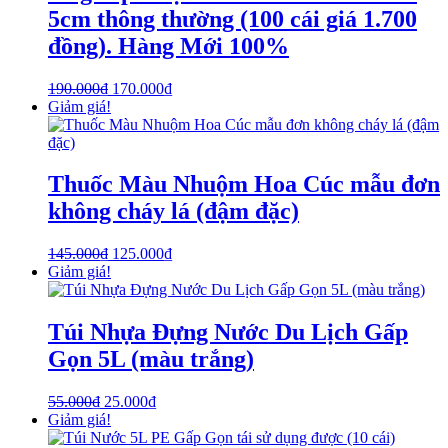
5cm thông thường (100 cái giá 1.700
đồng). Hàng Mới 100%
190.000
₫
170.000
₫
Giảm giá!
Thuốc Màu Nhuộm Hoa Cúc mẫu đơn
không cháy lá (đậm đặc)
145.000
₫
125.000
₫
Giảm giá!
Túi Nhựa Đựng Nước Du Lịch Gấp
Gọn 5L (màu trắng)
55.000
₫
25.000
₫
Giảm giá!