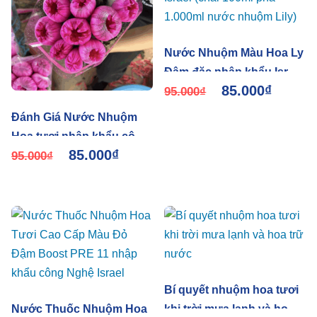
Nước Nhuộm Màu Hoa Ly
Đậm đặc nhập khẩu Israel
85.000
₫
(chai 100ml pha 1.000ml
95.000
₫
nước nhuộm Lily)
Đánh Giá Nước Nhuộm
Hoa tươi nhập khẩu công
85.000
₫
nghệ Israel
95.000
₫
Bí quyết nhuộm hoa tươi
Nước Thuốc Nhuộm Hoa
khi trời mưa lạnh và hoa