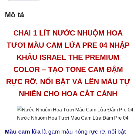
số
Mô tả
lượng
CHAI 1 LÍT NƯỚC NHUỘM HOA
TƯƠI MÀU CAM LỬA PRE 04 NHẬP
KHẨU ISRAEL THE PREMIUM
COLOR – TẠO TONE CAM ĐẬM
RỰC RỠ, NỔI BẬT VÀ LÊN MÀU TỰ
NHIÊN CHO HOA CẮT CÀNH
Nước Nhuộm Hoa Tươi Màu Cam Lửa Đậm Pre 04
Màu cam lửa
là gam màu nóng rực rỡ, nổi bật