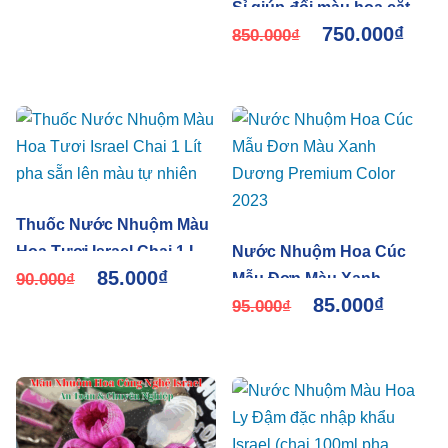
Sỉ giúp đổi màu hoa cắt
750.000
₫
cành theo ý muốn
850.000
₫
Thuốc Nước Nhuộm Màu
Hoa Tươi Israel Chai 1 Lít
Nước Nhuộm Hoa Cúc
85.000
₫
pha sẵn lên màu tự nhiên
90.000
₫
Mẫu Đơn Màu Xanh
85.000
₫
Dương Premium Color
95.000
₫
2023