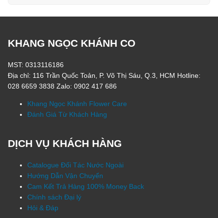
KHANG NGỌC KHÁNH CO
MST: 0313116186
Địa chỉ: 116 Trần Quốc Toản, P. Võ Thị Sáu, Q.3, HCM Hotline:
028 6659 3838 Zalo: 0902 417 686
Khang Ngọc Khánh Flower Care
Đánh Giá Từ Khách Hàng
DỊCH VỤ KHÁCH HÀNG
Catalogue Đối Tác Nước Ngoài
Hướng Dẫn Vận Chuyển
Cam Kết Trả Hàng 100% Money Back
Chính sách Đại lý
Hỏi & Đáp