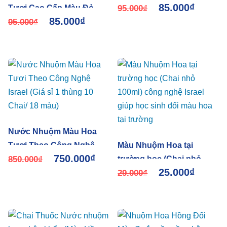
85.000
₫
Tươi Cao Cấp Màu Đỏ
trữ nước
95.000
₫
85.000
₫
Đậm Boost PRE 11 nhập
95.000
₫
khẩu công Nghệ Israel
Nước Nhuộm Màu Hoa
Tươi Theo Công Nghệ
Màu Nhuộm Hoa tại
750.000
₫
Israel (Giá sỉ 1 thùng 10
850.000
₫
trường học (Chai nhỏ
25.000
₫
Chai/ 18 màu)
100ml) công nghệ Israel
29.000
₫
giúp học sinh đổi màu
hoa tại trường