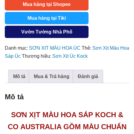
Mua hàng tại Shopee
Hoa
Sáp
Mua hàng tại Tiki
Úc
Hiệu
Vườn Tường Nhà Phố
Koch&Co
Australia
Danh mục:
SƠN XỊT MÀU HOA ÚC
Thẻ:
Sơn Xịt Màu Hoa
(340gr)
Sáp Úc
Thương hiệu:
Sơn Xịt Úc Kock
x
25
Mô tả
Mua & Trả hàng
Đánh giá
màu
số
lượng
Mô tả
SƠN XỊT MÀU HOA SÁP KOCH &
CO AUSTRALIA GỒM MÀU CHUẨN