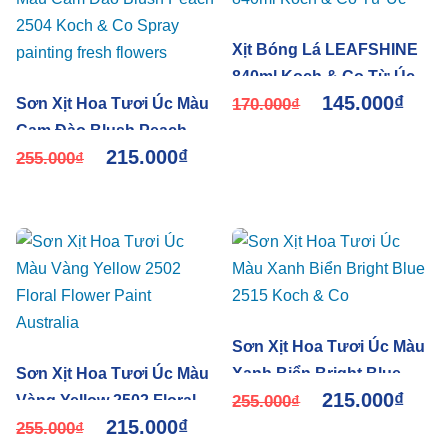
Xịt Bóng Lá LEAFSHINE
840ml Koch & Co Từ Úc
145.000
₫
Sơn Xịt Hoa Tươi Úc Màu
170.000
₫
Cam Đào Blush Peach
215.000
₫
2504 Koch & Co Spray
255.000
₫
painting fresh flowers
Sơn Xịt Hoa Tươi Úc Màu
Sơn Xịt Hoa Tươi Úc Màu
Xanh Biển Bright Blue
215.000
₫
Vàng Yellow 2502 Floral
2515 Koch & Co
255.000
₫
215.000
₫
Flower Paint Australia
255.000
₫