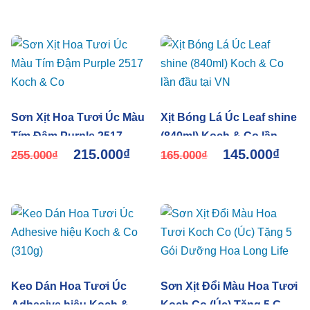
Sơn Xịt Hoa Tươi Úc Màu
Xịt Bóng Lá Úc Leaf shine
Tím Đậm Purple 2517
(840ml) Koch & Co lần
215.000
₫
145.000
₫
Koch & Co
255.000
₫
đầu tại VN
165.000
₫
Keo Dán Hoa Tươi Úc
Sơn Xịt Đổi Màu Hoa Tươi
Adhesive hiệu Koch & Co
Koch Co (Úc) Tặng 5 Gói