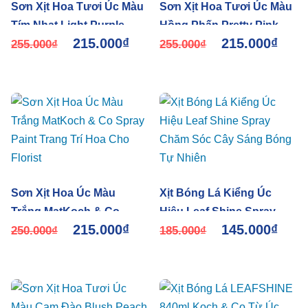
Sơn Xịt Hoa Tươi Úc Màu
Sơn Xịt Hoa Tươi Úc Màu
Tím Nhạt Light Purple
Hồng Phấn Pretty Pink
215.000
₫
215.000
₫
2516 Koch & Co
255.000
₫
2507 Koch & Co
255.000
₫
Sơn Xịt Hoa Úc Màu
Xịt Bóng Lá Kiểng Úc
Trắng MatKoch & Co
Hiệu Leaf Shine Spray
215.000
₫
145.000
₫
Spray Paint Trang Trí Hoa
250.000
₫
Chăm Sóc Cây Sáng
185.000
₫
Cho Florist
Bóng Tự Nhiên