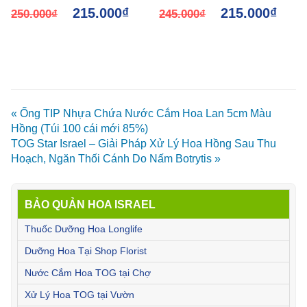
215.000
₫
215.000
₫
(310g)
250.000
₫
Dưỡng Hoa Long Life
245.000
₫
« Ống TIP Nhựa Chứa Nước Cắm Hoa Lan 5cm Màu
Hồng (Túi 100 cái mới 85%)
TOG Star Israel – Giải Pháp Xử Lý Hoa Hồng Sau Thu
Hoạch, Ngăn Thối Cánh Do Nấm Botrytis »
BẢO QUẢN HOA ISRAEL
Thuốc Dưỡng Hoa Longlife
Dưỡng Hoa Tại Shop Florist
Nước Cắm Hoa TOG tại Chợ
Xử Lý Hoa TOG tại Vườn