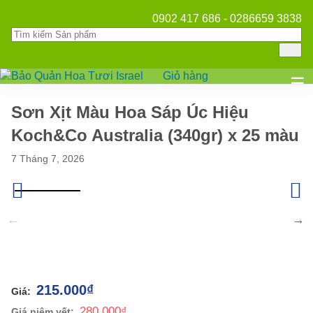
0902 417 686 - 0286659 3838
Giỏ hàng
Mở
☰
Sơn Xịt Màu Hoa Sáp Úc Hiệu
Koch&Co Australia (340gr) x 25 màu
7 Tháng 7, 2026
215.000
₫
280.000
₫