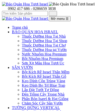
0902 417 686 - 0286659 3838
Mở menu
☰
Trang chủ
BẢO QUẢN HOA ISRAEL
Thuốc Dưỡng Hoa Tại Nhà
Thuốc Dưỡng Hoa Tại Shop
Thuốc Dưỡng Hoa Tại Chợ
Thuốc Dưỡng Hoa tại Vườn
Nước Nhuộm Hoa Premium
Bột Nhuộm Hoa Premium
Sơn Xịt Màu Hoa Tươi Úc
SÂN VƯỜN
Bột Kích Rễ Israel Thân Mềm
Bột Kích Rễ Israel Thẫn Gỗ
Keo Dính Côn Trùng Vàng
Keo Dính Bọ Trĩ Blue Trap
Lắp Đặt Tưới Tự Động
Đèn Trồng Cây Trong Nhà
Phân Bón Isarel & Hạt Giống
Chăm Sóc Cây Sân Vườn
TƯỜNG ĐỨNG VERTICAL