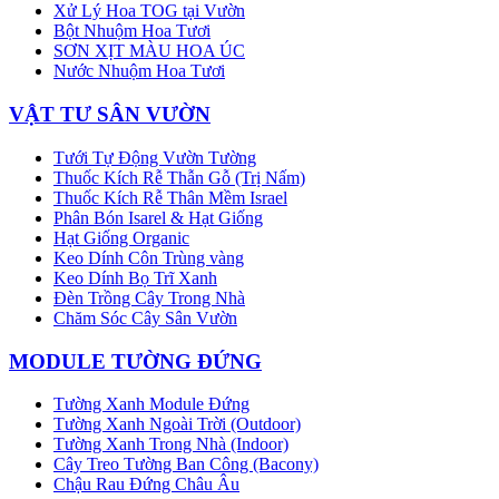
Xử Lý Hoa TOG tại Vườn
Bột Nhuộm Hoa Tươi
SƠN XỊT MÀU HOA ÚC
Nước Nhuộm Hoa Tươi
VẬT TƯ SÂN VƯỜN
Tưới Tự Động Vườn Tường
Thuốc Kích Rễ Thẫn Gỗ (Trị Nấm)
Thuốc Kích Rễ Thân Mềm Israel
Phân Bón Isarel & Hạt Giống
Hạt Giống Organic
Keo Dính Côn Trùng vàng
Keo Dính Bọ Trĩ Xanh
Đèn Trồng Cây Trong Nhà
Chăm Sóc Cây Sân Vườn
MODULE TƯỜNG ĐỨNG
Tường Xanh Module Đứng
Tường Xanh Ngoài Trời (Outdoor)
Tường Xanh Trong Nhà (Indoor)
Cây Treo Tường Ban Công (Bacony)
Chậu Rau Đứng Châu Âu