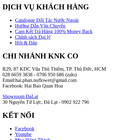
DỊCH VỤ KHÁCH HÀNG
Catalogue Đối Tác Nước Ngoài
Hướng Dẫn Vận Chuyển
Cam Kết Trả Hàng 100% Money Back
Chính sách Đại lý
Hỏi & Đáp
CHI NHÁNH KNK CO
R29, 87 KDC Vila Thủ Thiêm, TP. Thủ Đức, HCM
028 6659 3838 - 0706 950 686 (zalo)
Email:hai.phan.nuflower@gmail.com
Facebook: Hai Bao Quan Hoa
Showroom DaLat
30 Nguyên Tử Lực, Đà Lạt - 0902 922 796
KẾT NỐI
Facebook
Youtube
Mua Hàng Tiktok