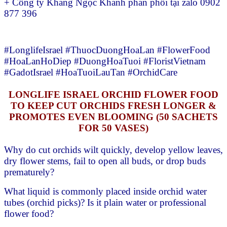
+ Công ty Khang Ngọc Khanh phan phối tại zalo 0902
877 396
#LonglifeIsrael #ThuocDuongHoaLan #FlowerFood
#HoaLanHoDiep #DuongHoaTuoi #FloristVietnam
#GadotIsrael #HoaTuoiLauTan #OrchidCare
LONGLIFE ISRAEL ORCHID FLOWER FOOD
TO KEEP CUT ORCHIDS FRESH LONGER &
PROMOTES EVEN BLOOMING (50 SACHETS
FOR 50 VASES)
Why do cut orchids wilt quickly, develop yellow leaves,
dry flower stems, fail to open all buds, or drop buds
prematurely?
What liquid is commonly placed inside orchid water
tubes (orchid picks)? Is it plain water or professional
flower food?