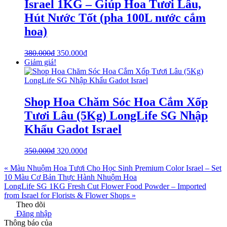
Israel 1KG – Giúp Hoa Tươi Lâu,
Hút Nước Tốt (pha 100L nước cắm
hoa)
380.000
₫
350.000
₫
Giảm giá!
Shop Hoa Chăm Sóc Hoa Cắm Xốp
Tươi Lâu (5Kg) LongLife SG Nhập
Khẩu Gadot Israel
350.000
₫
320.000
₫
« Màu Nhuộm Hoa Tươi Cho Học Sinh Premium Color Israel – Set
10 Màu Cơ Bản Thực Hành Nhuộm Hoa
LongLife SG 1KG Fresh Cut Flower Food Powder – Imported
from Israel for Florists & Flower Shops »
Theo dõi
Đăng nhập
Thông báo của