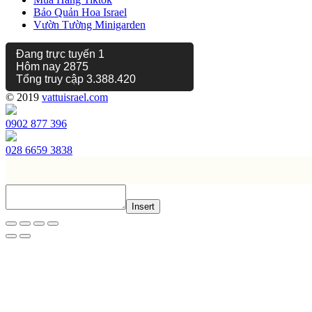
Bảo Quản Hoa Israel
Vườn Tường Minigarden
Đang trực tuyến
1
Hôm nay
2875
Tổng truy cập
3.388.420
© 2019
vattuisrael.com
0902 877 396
028 6659 3838
Insert