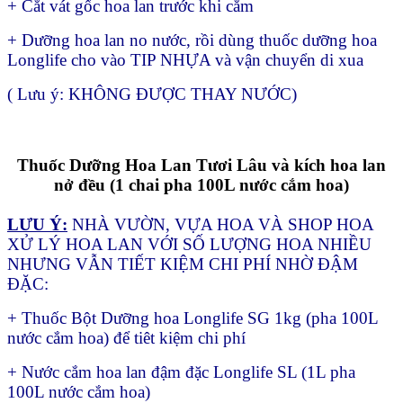
+ Cắt vát gốc hoa lan trước khi cắm
+ Dưỡng hoa lan no nước, rồi dùng thuốc dưỡng hoa
Longlife cho vào TIP NHỰA và vận chuyển di xua
( Lưu ý: KHÔNG ĐƯỢC THAY NƯỚC)
Thuốc Dưỡng Hoa Lan Tươi Lâu và kích hoa lan
nở đều (1 chai pha 100L nước cắm hoa)
LƯU Ý:
NHÀ VƯỜN, VỰA HOA VÀ SHOP HOA
XỬ LÝ HOA LAN VỚI SỐ LƯỢNG HOA NHIỀU
NHƯNG VẪN TIẾT KIỆM CHI PHÍ NHỜ ĐẬM
ĐẶC:
+ Thuốc Bột Dưỡng hoa Longlife SG 1kg (pha 100L
nước cắm hoa) để tiêt kiệm chi phí
+ Nước cắm hoa lan đậm đặc Longlife SL (1L pha
100L nước cắm hoa)