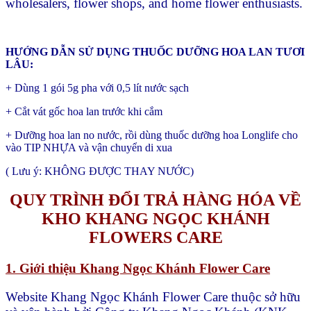
wholesalers, flower shops, and home flower enthusiasts.
HƯỚNG DẪN SỬ DỤNG THUỐC DƯỠNG HOA LAN TƯƠI
LÂU:
+ Dùng 1 gói 5g pha với 0,5 lít nước sạch
+ Cắt vát gốc hoa lan trước khi cắm
+ Dưỡng hoa lan no nước, rồi dùng thuốc dưỡng hoa Longlife cho
vào TIP NHỰA và vận chuyển di xua
( Lưu ý: KHÔNG ĐƯỢC THAY NƯỚC)
QUY TRÌNH ĐỔI TRẢ HÀNG HÓA VỀ
KHO KHANG NGỌC KHÁNH
FLOWERS CARE
1. Giới thiệu Khang Ngọc Khánh Flower Care
Website Khang Ngọc Khánh Flower Care thuộc sở hữu