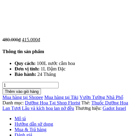
480.000
₫
415.000
₫
Thông tin sản phẩm
Quy cách:
100L nước cắm hoa
Đơn vị tính:
1L Đậm Đặc
Bảo hành:
24 Tháng
Thuốc
Dưỡng
Thêm vào giỏ hàng
Hoa
Mua hàng tại Shopee
Mua hàng tại Tiki
Vườn Tường Nhà Phố
Lan
Danh mục:
Dưỡng Hoa Tại Shop Florist
Thẻ:
Thuốc Dưỡng Hoa
Tươi
Lan Tươi Lâu và kích hoa lan nở đều
Thương hiệu:
Gadot Israel
Lâu
và
Mô tả
kích
Hướng dẫn sử dụng
hoa
Mua & Trả hàng
lan
Đánh giá