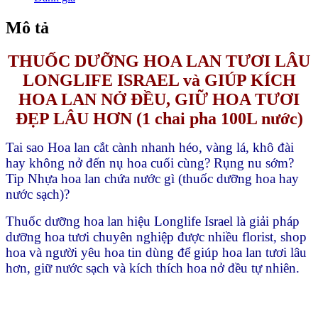
nở
đều
Mô tả
(1
chai
THUỐC DƯỠNG HOA LAN TƯƠI LÂU
pha
100L
LONGLIFE ISRAEL và GIÚP KÍCH
nước
HOA LAN NỞ ĐỀU, GIỮ HOA TƯƠI
cắm
hoa)
ĐẸP LÂU HƠN (1 chai pha 100L nước)
số
lượng
Tai sao Hoa lan cắt cành nhanh héo, vàng lá, khô đài
hay không nở đến nụ hoa cuối cùng? Rụng nu sớm?
Tip Nhựa hoa lan chứa nước gì (thuốc dưỡng hoa hay
nước sạch)?
Thuốc dưỡng hoa lan hiệu Longlife Israel là giải pháp
dưỡng hoa tươi chuyên nghiệp được nhiều florist, shop
hoa và người yêu hoa tin dùng để giúp hoa lan tươi lâu
hơn, giữ nước sạch và kích thích hoa nở đều tự nhiên.