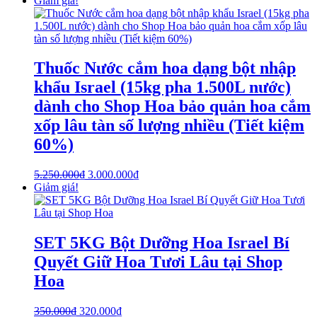
Giảm giá!
Thuốc Nước cắm hoa dạng bột nhập
khẩu Israel (15kg pha 1.500L nước)
dành cho Shop Hoa bảo quản hoa cắm
xốp lâu tàn số lượng nhiều (Tiết kiệm
60%)
5.250.000
₫
3.000.000
₫
Giảm giá!
SET 5KG Bột Dưỡng Hoa Israel Bí
Quyết Giữ Hoa Tươi Lâu tại Shop
Hoa
350.000
₫
320.000
₫