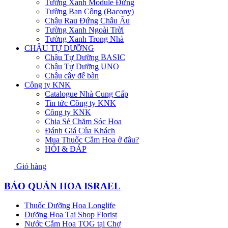
Tường Xanh Module Đứng
Tường Ban Công (Bacony)
Chậu Rau Đứng Châu Âu
Tường Xanh Ngoài Trời
Tường Xanh Trong Nhà
CHẬU TỰ DƯỠNG
Chậu Tự Dưỡng BASIC
Chậu Tự Dưỡng UNO
Chậu cây để bàn
Công ty KNK
Catalogue Nhà Cung Cấp
Tin tức Công ty KNK
Công ty KNK
Chia Sẻ Chăm Sóc Hoa
Đánh Giá Của Khách
Mua Thuốc Cắm Hoa ở đâu?
HỎI & ĐÁP
Giỏ hàng
BẢO QUẢN HOA ISRAEL
Thuốc Dưỡng Hoa Longlife
Dưỡng Hoa Tại Shop Florist
Nước Cắm Hoa TOG tại Chợ