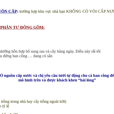
UỒN CẤP
:
trường hợp khu vực nhà bạn KHÔNG CÓ VÒI CẤP NƯỚC n
N PHÂN TỰ ĐỘNG GỒM:
dưỡng hỗn hợp bổ sung rau và cây hàng ngày. Điều này rất tốt
 rau đứng ban công … đang có sẵn
uồn cấp nước và chị yêu cầu tưới tự động cho cả ban công để tiế
mô hình trên và được khách khen “hài lòng”
trồng trong nhà hay cây trồng ngoài trời)
 tỷ lệ