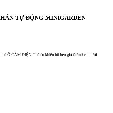
PHÂN TỰ ĐỘNG MINIGARDEN
i có Ổ CẮM ĐIỆN để điều khiển bộ hẹn giờ tắt/mở van tưới