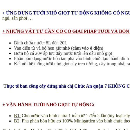
+ ỨNG DỤNG TƯỚI NHỎ GIỌT TỰ ĐỘNG KHÔNG CÓ NG
ngủ, sân phơi …
+ NHỮNG VẬT TƯ CẦN CÓ CÓ GIẢI PHÁP TƯỚI VÀ BÓ
Bình chứa nước: 8L đến 20L
Van điện từ và bộ hẹn giờ
nhỏ (cắm vào ổ điện)
Bơm hồ cá 20v áp lực đẩy nước tưới lên đầu nhỏ giọt
Phân bón dạng nước hòa tan pha vào bình chứa tạo thành dinh 
Kết nối hệ thống tưới nhỏ giọt cây treo tường, cây trong nhà,
T
hực tế ban công cây đứng nhà chị Chúc An quận 7 KHÔNG CÓ ng
+ VẬN HÀNH TƯỚI NHỎ GIỌT TỰ ĐỘNG:
B1:
Cho nước vào bình chứa 1 tuần từ 1 đến 2 lần (tùy loại cây 
B2:
Pha phân bón hữu cơ 100% Minigarden vào bình chứa theo