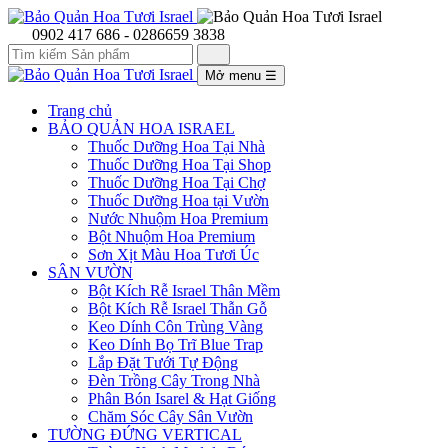
0902 417 686 - 0286659 3838
Mở menu
☰
Trang chủ
BẢO QUẢN HOA ISRAEL
Thuốc Dưỡng Hoa Tại Nhà
Thuốc Dưỡng Hoa Tại Shop
Thuốc Dưỡng Hoa Tại Chợ
Thuốc Dưỡng Hoa tại Vườn
Nước Nhuộm Hoa Premium
Bột Nhuộm Hoa Premium
Sơn Xịt Màu Hoa Tươi Úc
SÂN VƯỜN
Bột Kích Rễ Israel Thân Mềm
Bột Kích Rễ Israel Thẫn Gỗ
Keo Dính Côn Trùng Vàng
Keo Dính Bọ Trĩ Blue Trap
Lắp Đặt Tưới Tự Động
Đèn Trồng Cây Trong Nhà
Phân Bón Isarel & Hạt Giống
Chăm Sóc Cây Sân Vườn
TƯỜNG ĐỨNG VERTICAL