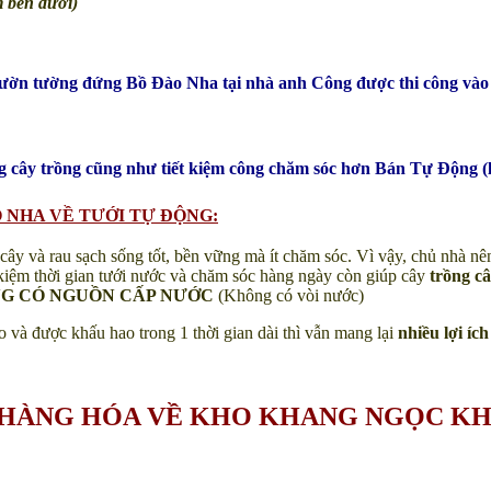
m bên dưới)
vườn tường đứng Bồ Đào Nha tại nhà anh Công được thi công vào 
g cây trồng cũng như tiết kiệm công chăm sóc hơn Bán Tự Động (l
 NHA VỀ TƯỚI TỰ ĐỘNG:
cây và rau sạch sống tốt, bền vững mà ít chăm sóc. Vì vậy, chủ nhà nên
 kiệm thời gian tưới nước và chăm sóc hàng ngày còn giúp cây
trồng c
G CÓ NGUỒN CẤP NƯỚC
(Không có vòi nước)
o và được khấu hao trong 1 thời gian dài thì vẫn mang lại
nhiều lợi íc
Ả HÀNG HÓA VỀ KHO KHANG NGỌC K