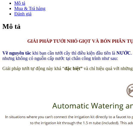
BAN
Mô tả
CÔNG
Mua & Trả hàng
KHÔNG
Đánh giá
CÓ
VÒI
Mô tả
CẤP
NƯỚC
VÀ
GIẢI PHÁP TƯỚI NHỎ GIỌT VÀ BÓN PHÂN 
BÓN
PHÂN
Về nguyên tắc
khi bạn cần tưới cây thì điều kiện đầu tiên là
NƯỚC
.
TỰ
nhưng không có nguồn cấp nước tại chân công trình như sau:
ĐỘNG
MINIGARDEN
Giải pháp tưới tự động này khá “
đặc biệt”
và chỉ hiệu quả với những 
số
lượng