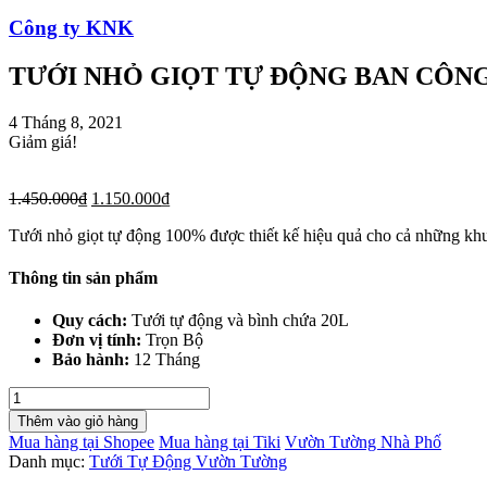
Công ty KNK
TƯỚI NHỎ GIỌT TỰ ĐỘNG BAN CÔN
4 Tháng 8, 2021
Giảm giá!
1.450.000
₫
1.150.000
₫
Tưới nhỏ giọt tự động 100% được thiết kế hiệu quả cho cả những 
Thông tin sản phẩm
Quy cách:
Tưới tự động và bình chứa 20L
Đơn vị tính:
Trọn Bộ
Bảo hành:
12 Tháng
TƯỚI
NHỎ
Thêm vào giỏ hàng
GIỌT
Mua hàng tại Shopee
Mua hàng tại Tiki
Vườn Tường Nhà Phố
TỰ
Danh mục:
Tưới Tự Động Vườn Tường
ĐỘNG