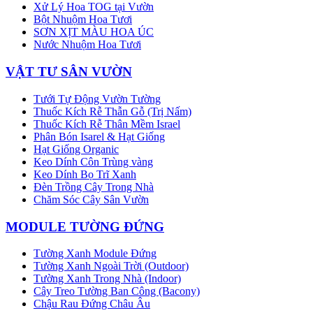
Xử Lý Hoa TOG tại Vườn
Bột Nhuộm Hoa Tươi
SƠN XỊT MÀU HOA ÚC
Nước Nhuộm Hoa Tươi
VẬT TƯ SÂN VƯỜN
Tưới Tự Động Vườn Tường
Thuốc Kích Rễ Thẫn Gỗ (Trị Nấm)
Thuốc Kích Rễ Thân Mềm Israel
Phân Bón Isarel & Hạt Giống
Hạt Giống Organic
Keo Dính Côn Trùng vàng
Keo Dính Bọ Trĩ Xanh
Đèn Trồng Cây Trong Nhà
Chăm Sóc Cây Sân Vườn
MODULE TƯỜNG ĐỨNG
Tường Xanh Module Đứng
Tường Xanh Ngoài Trời (Outdoor)
Tường Xanh Trong Nhà (Indoor)
Cây Treo Tường Ban Công (Bacony)
Chậu Rau Đứng Châu Âu