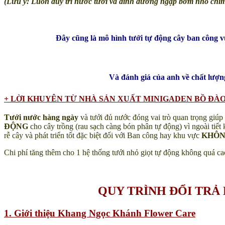
(Lưu ý: Luôn dùy trì nước tưới và dinh dưỡng ngập bơm nhỏ chì
Đây cũng là mô hình tưới tự động cây ban công 
Và đánh giá của anh về chất lượn
+ LỜI KHUYÊN TỪ NHÀ SẢN XUẤT MINIGADEN BỒ ĐÀO
Tưới nước hàng ngày
và tưới đủ nước đóng vai trò quan trọng giúp 
ĐỘNG
cho cây trồng (rau sạch càng bón phân tự động) vì ngoài tiết
rễ cây và phát triển tốt đặc biệt đối với Ban công hay khu vực
KHÔN
Chi phí tăng thêm cho 1 hệ thống tưới nhỏ giọt tự động không quá ca
QUY TRÌNH ĐỔI TR
1. Giới thiệu Khang Ngọc Khánh Flower Care