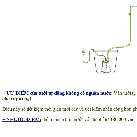
+ UƯ ĐIỂM của tưới tự động không có nguồn nước:
Vẫn tưới tự
cho cây trồng)
Điều này sẽ tiết kiệm thời gian tưới cây và tiết kiệm nhân công bón 
+ NHƯỢC ĐIỂM
:
thêm bình chứa nước có chi phí từ 180.000 vnđ 