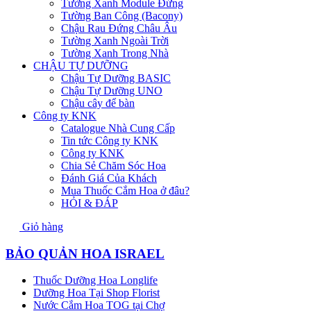
Tường Xanh Module Đứng
Tường Ban Công (Bacony)
Chậu Rau Đứng Châu Âu
Tường Xanh Ngoài Trời
Tường Xanh Trong Nhà
CHẬU TỰ DƯỠNG
Chậu Tự Dưỡng BASIC
Chậu Tự Dưỡng UNO
Chậu cây để bàn
Công ty KNK
Catalogue Nhà Cung Cấp
Tin tức Công ty KNK
Công ty KNK
Chia Sẻ Chăm Sóc Hoa
Đánh Giá Của Khách
Mua Thuốc Cắm Hoa ở đâu?
HỎI & ĐÁP
Giỏ hàng
BẢO QUẢN HOA ISRAEL
Thuốc Dưỡng Hoa Longlife
Dưỡng Hoa Tại Shop Florist
Nước Cắm Hoa TOG tại Chợ