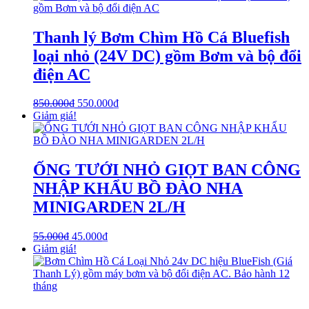
Thanh lý Bơm Chìm Hồ Cá Bluefish
loại nhỏ (24V DC) gồm Bơm và bộ đổi
điện AC
850.000
₫
550.000
₫
Giảm giá!
ỐNG TƯỚI NHỎ GIỌT BAN CÔNG
NHẬP KHẨU BỒ ĐÀO NHA
MINIGARDEN 2L/H
55.000
₫
45.000
₫
Giảm giá!