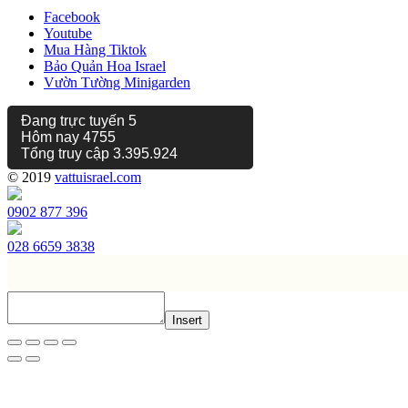
Facebook
Youtube
Mua Hàng Tiktok
Bảo Quản Hoa Israel
Vườn Tường Minigarden
Đang trực tuyến
5
Hôm nay
4755
Tổng truy cập
3.395.924
© 2019
vattuisrael.com
0902 877 396
028 6659 3838
Insert