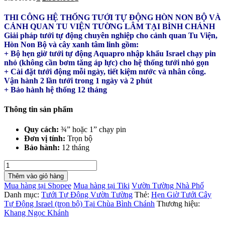
THI CÔNG HỆ THỐNG TƯỚI TỰ ĐỘNG HÒN NON BỘ VÀ
CẢNH QUAN TU VIỆN TƯỜNG LÂM TẠI BÌNH CHÁNH
Giải pháp tưới tự động chuyên nghiệp cho cảnh quan Tu Viện,
Hòn Non Bộ và cây xanh tâm linh gồm:
+ Bộ hẹn giờ tưới tự động Aquapro nhập khẩu Israel chạy pin
nhỏ (không cần bơm tăng áp lực) cho hệ thống tưới nhỏ gọn
+ Cài đặt tưới động mỗi ngày, tiết kiệm nước và nhân công.
Vận hành 2 lần tưới trong 1 ngày và 2 phút
+ Bảo hành hệ thống 12 tháng
Thông tin sản phẩm
Quy cách:
¾” hoặc 1” chạy pin
Đơn vị tính:
Trọn bộ
Bảo hành:
12 tháng
Hẹn
Giờ
Thêm vào giỏ hàng
Tưới
Mua hàng tại Shopee
Mua hàng tại Tiki
Vườn Tường Nhà Phố
Cây
Danh mục:
Tưới Tự Động Vườn Tường
Thẻ:
Hẹn Giờ Tưới Cây
Tự
Tự Động Israel (trọn bộ) Tại Chùa Bình Chánh
Thương hiệu:
Động
Khang Ngọc Khánh
Israel