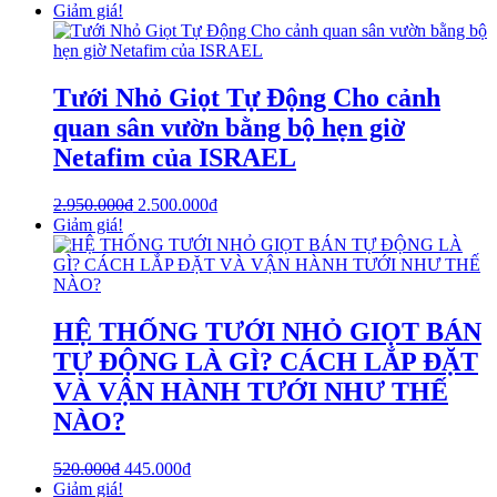
Giảm giá!
Tưới Nhỏ Giọt Tự Động Cho cảnh
quan sân vườn bằng bộ hẹn giờ
Netafim của ISRAEL
2.950.000
₫
2.500.000
₫
Giảm giá!
HỆ THỐNG TƯỚI NHỎ GIỌT BÁN
TỰ ĐỘNG LÀ GÌ? CÁCH LẮP ĐẶT
VÀ VẬN HÀNH TƯỚI NHƯ THẾ
NÀO?
520.000
₫
445.000
₫
Giảm giá!