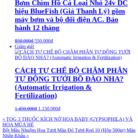
Bơm Chìm Hồ Cá Loại Nhỏ 24v DC
hiệu BlueFish (Giá Thanh Lý) gồm
máy bơm và bộ đổi điện AC. Bảo
hành 12 tháng
850.000
₫
550.000
₫
Giảm giá!
CÁCH TỰ CHẾ BỘ CHÂM PHÂN
TỰ ĐỘNG TƯỚI BỒ ĐÀO NHA?
(Automatic Irrigation &
Fertilization)
1.450.000
₫
1.150.000
₫
« TOG 3 THUỐC KÍCH NỞ HOA BABY (GYPSOPHILA) VÀ
HOA MÙA HÈ
Bột Màu Nhuộm Hoa Tươi Màu Đỏ Tươi Red 10 (Hộp 500gr) Màu
Nhập Khẩu »