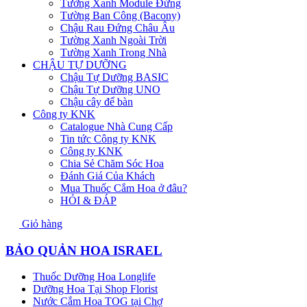
Tường Xanh Module Đứng
Tường Ban Công (Bacony)
Chậu Rau Đứng Châu Âu
Tường Xanh Ngoài Trời
Tường Xanh Trong Nhà
CHẬU TỰ DƯỠNG
Chậu Tự Dưỡng BASIC
Chậu Tự Dưỡng UNO
Chậu cây để bàn
Công ty KNK
Catalogue Nhà Cung Cấp
Tin tức Công ty KNK
Công ty KNK
Chia Sẻ Chăm Sóc Hoa
Đánh Giá Của Khách
Mua Thuốc Cắm Hoa ở đâu?
HỎI & ĐÁP
Giỏ hàng
BẢO QUẢN HOA ISRAEL
Thuốc Dưỡng Hoa Longlife
Dưỡng Hoa Tại Shop Florist
Nước Cắm Hoa TOG tại Chợ