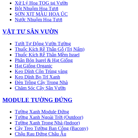
Xử Lý Hoa TOG tại Vườn
Bột Nhuộm Hoa Tươi
SƠN XỊT MÀU HOA ÚC
Nước Nhuộm Hoa Tươi
VẬT TƯ SÂN VƯỜN
Tưới Tự Động Vườn Tường
Thuốc Kích Rễ Thẫn Gỗ (Trị Nấm)
Thuốc Kích Rễ Thân Mềm Israel
Phân Bón Isarel & Hạt Giống
Hạt Giống Organic
Keo Dính Côn Trùng vàng
Keo Dính Bọ Trĩ Xanh
Đèn Trồng Cây Trong Nhà
Chăm Sóc Cây Sân Vườn
MODULE TƯỜNG ĐỨNG
Tường Xanh Module Đứng
Tường Xanh Ngoài Trời (Outdoor)
Tường Xanh Trong Nhà (Indoor)
Cây Treo Tường Ban Công (Bacony)
Chậu Rau Đứng Châu Âu