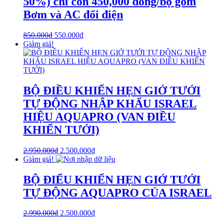
50%) chỉ còn 450,000 đồng/bộ gồm
Bơm và AC đổi điện
850.000
₫
550.000
₫
Giảm giá!
BỘ ĐIỀU KHIỂN HẸN GIỚ TƯỚI
TỰ ĐỘNG NHẬP KHẨU ISRAEL
HIỆU AQUAPRO (VAN ĐIỀU
KHIỂN TƯỚI)
2.950.000
₫
2.500.000
₫
Giảm giá!
BỘ ĐIỂU KHIỂN HẸN GIỚ TƯỚI
TỰ ĐỘNG AQUAPRO CỦA ISRAEL
2.990.000
₫
2.500.000
₫