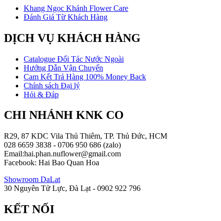
Khang Ngọc Khánh Flower Care
Đánh Giá Từ Khách Hàng
DỊCH VỤ KHÁCH HÀNG
Catalogue Đối Tác Nước Ngoài
Hướng Dẫn Vận Chuyển
Cam Kết Trả Hàng 100% Money Back
Chính sách Đại lý
Hỏi & Đáp
CHI NHÁNH KNK CO
R29, 87 KDC Vila Thủ Thiêm, TP. Thủ Đức, HCM
028 6659 3838 - 0706 950 686 (zalo)
Email:hai.phan.nuflower@gmail.com
Facebook: Hai Bao Quan Hoa
Showroom DaLat
30 Nguyên Tử Lực, Đà Lạt - 0902 922 796
KẾT NỐI