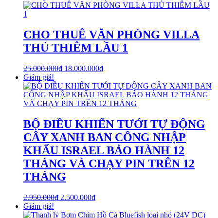
CHO THUÊ VĂN PHÒNG VILLA
THỦ THIÊM LẦU 1
25.000.000
₫
18.000.000
₫
Giảm giá!
BỘ ĐIỀU KHIỂN TƯỚI TỰ ĐỘNG
CÂY XANH BAN CÔNG NHẬP
KHẨU ISRAEL BẢO HÀNH 12
THÁNG VÀ CHẠY PIN TRÊN 12
THÁNG
2.950.000
₫
2.500.000
₫
Giảm giá!