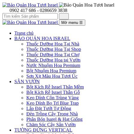
0902 417 686 - 0286659 3838
Mở menu
☰
Trang chủ
BẢO QUẢN HOA ISRAEL
Thuốc Dưỡng Hoa Tại Nhà
Thuốc Dưỡng Hoa Tại Shop
Thuốc Dưỡng Hoa Tại Chợ
Thuốc Dưỡng Hoa tại Vườn
Nước Nhuộm Hoa Premium
Bột Nhuộm Hoa Premium
Sơn Xịt Màu Hoa Tươi Úc
SÂN VƯỜN
Bột Kích Rễ Israel Thân Mềm
Bột Kích Rễ Israel Thẫn Gỗ
Keo Dính Côn Trùng Vàng
Keo Dính Bọ Trĩ Blue Trap
Lắp Đặt Tưới Tự Động
Đèn Trồng Cây Trong Nhà
Phân Bón Isarel & Hạt Giống
Chăm Sóc Cây Sân Vườn
TƯỜNG ĐỨNG VERTICAL