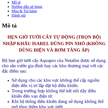
(trọn
Mô tả
bộ)
Hướng dẫn sử dụng
Tại
Mua & Trả hàng
Chùa
Đánh giá
Bình
Chánh
Mô tả
số
lượng
HẸN GIỜ TƯỚI CÂY TỰ ĐỘNG (TRỌN BỘ)
NHẬP KHẨU ISAREL DÙNG PIN NHỎ (KHÔNG
DÙNG ĐIỆN VÀ BƠM TĂNG ÁP)
Bộ hẹn giờ tưới cây Aquapro của Netafim được sử dụng
cho sân vườn gia đình hay các khu thương mại với các
đặc điểm sau:
Sử dụng cho các khu vực không thể cấp nguồn
điện đến vị trí lắp đặt bộ điều khiển.
Trong trường hợp không thể kết nối dây điều
khiển đến van điện từ.
Khi hệ thống điều khiển đang sử dụng không thể
mở rộng thêm khu vực tưới.