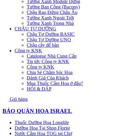
Tường Xanh Module Đứng
Tường Ban Công (Bacony)
Chậu Rau Đứng Châu Âu
Tường Xanh Ngoài Trời
Tường Xanh Trong Nhà
CHẬU TỰ DƯỠNG
Chậu Tự Dưỡng BASIC
Chậu Tự Dưỡng UNO
Chậu cây để bàn
Công ty KNK
Catalogue Nhà Cung Cấp
Tin tức Công ty KNK
Công ty KNK
Chia Sẻ Chăm Sóc Hoa
Đánh Giá Của Khách
Mua Thuốc Cắm Hoa ở đâu?
HỎI & ĐÁP
Giỏ hàng
BẢO QUẢN HOA ISRAEL
Thuốc Dưỡng Hoa Longlife
Dưỡng Hoa Tại Shop Florist
Nước Cắm Hoa TOG tại Chợ