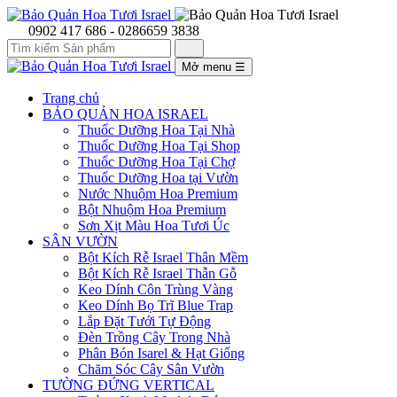
0902 417 686 - 0286659 3838
Mở menu
☰
Trang chủ
BẢO QUẢN HOA ISRAEL
Thuốc Dưỡng Hoa Tại Nhà
Thuốc Dưỡng Hoa Tại Shop
Thuốc Dưỡng Hoa Tại Chợ
Thuốc Dưỡng Hoa tại Vườn
Nước Nhuộm Hoa Premium
Bột Nhuộm Hoa Premium
Sơn Xịt Màu Hoa Tươi Úc
SÂN VƯỜN
Bột Kích Rễ Israel Thân Mềm
Bột Kích Rễ Israel Thẫn Gỗ
Keo Dính Côn Trùng Vàng
Keo Dính Bọ Trĩ Blue Trap
Lắp Đặt Tưới Tự Động
Đèn Trồng Cây Trong Nhà
Phân Bón Isarel & Hạt Giống
Chăm Sóc Cây Sân Vườn
TƯỜNG ĐỨNG VERTICAL