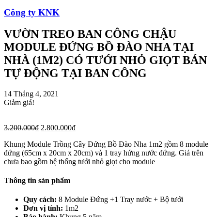
Công ty KNK
VƯỜN TREO BAN CÔNG CHẬU
MODULE ĐỨNG BỒ ĐÀO NHA TẠI
NHÀ (1M2) CÓ TƯỚI NHỎ GIỌT BÁN
TỰ ĐỘNG TẠI BAN CÔNG
14 Tháng 4, 2021
Giảm giá!
3.200.000
₫
2.800.000
₫
Khung Module Trồng Cây Đứng Bồ Đào Nha 1m2 gồm 8 module
đứng (65cm x 20cm x 20cm) và 1 tray hứng nước đứng. Giá trên
chưa bao gồm hệ thống tưới nhỏ giọt cho module
Thông tin sản phẩm
Quy cách:
8 Module Đứng +1 Tray nước + Bộ tưới
Đơn vị tính:
1m2
Bảo hành:
Khung 5 năm