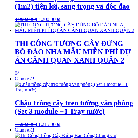
(1m2) tiện lợi, sang trọng và độc đáo
4.900.000
₫
4.200.000
₫
THI CÔNG TƯỜNG CÂY ĐỨNG
BỒ ĐÀO NHA MẪU MIỄN PHÍ DỰ
ÁN CẢNH QUAN XANH QUẬN 2
0
₫
Giảm giá!
Chậu trồng cây treo tường văn phòng
(Set 3 module +1 Tray nước)
1.500.000
₫
1.215.000
₫
Giảm giá!