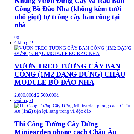
Khung Vườn Đứng Cây và Rau Ban
Công Bồ Đào Nha (không kèm tưới
nhỏ giọt) tự trồng cây ban công tại
nhà
0
₫
Giảm giá!
VƯỜN TREO TƯỜNG CÂY BAN
CÔNG (1M2 DẠNG ĐỨNG) CHẬU
MODULE BỒ ĐÀO NHA
2.800.000
₫
2.500.000
₫
Giảm giá!
Thi Công Tường Cây Đứng
Minigarden phong cách Châu Âu