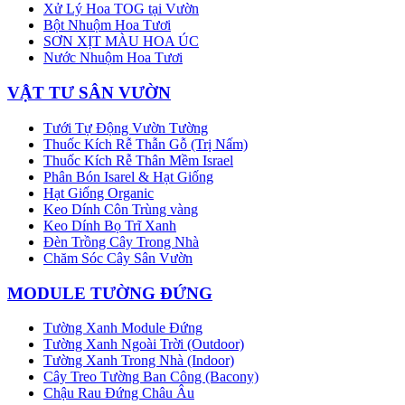
Xử Lý Hoa TOG tại Vườn
Bột Nhuộm Hoa Tươi
SƠN XỊT MÀU HOA ÚC
Nước Nhuộm Hoa Tươi
VẬT TƯ SÂN VƯỜN
Tưới Tự Động Vườn Tường
Thuốc Kích Rễ Thẫn Gỗ (Trị Nấm)
Thuốc Kích Rễ Thân Mềm Israel
Phân Bón Isarel & Hạt Giống
Hạt Giống Organic
Keo Dính Côn Trùng vàng
Keo Dính Bọ Trĩ Xanh
Đèn Trồng Cây Trong Nhà
Chăm Sóc Cây Sân Vườn
MODULE TƯỜNG ĐỨNG
Tường Xanh Module Đứng
Tường Xanh Ngoài Trời (Outdoor)
Tường Xanh Trong Nhà (Indoor)
Cây Treo Tường Ban Công (Bacony)
Chậu Rau Đứng Châu Âu