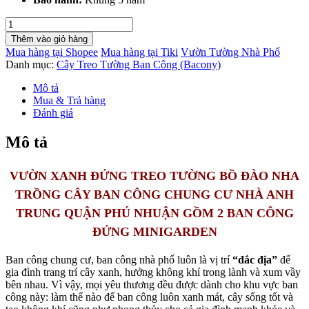
VƯỜN
TREO
Thêm vào giỏ hàng
BAN
Mua hàng tại Shopee
Mua hàng tại Tiki
Vườn Tường Nhà Phố
CÔNG
Danh mục:
Cây Treo Tường Ban Công (Bacony)
CHẬU
MODULE
Mô tả
ĐỨNG
Mua & Trả hàng
BỒ
Đánh giá
ĐÀO
NHA
Mô tả
TẠI
NHÀ
(1M2)
VƯỜN XANH ĐỨNG TREO TƯỜNG BỒ ĐÀO NHA
CÓ
TRỒNG CÂY BAN CÔNG CHUNG CƯ NHÀ ANH
TƯỚI
NHỎ
TRUNG QUẬN PHÚ NHUẬN GỒM 2 BAN CÔNG
GIỌT
ĐỨNG MINIGARDEN
BÁN
TỰ
ĐỘNG
Ban công chung cư, ban công nhà phố luôn là vị trí
“đắc địa”
để
TẠI
gia đình trang trí cây xanh, hưởng không khí trong lành và xum vầy
BAN
bên nhau. Vì vậy, mọi yêu thương đều được dành cho khu vực ban
CÔNG
công này: làm thế nào để ban công luôn xanh mát, cây sống tốt và
số