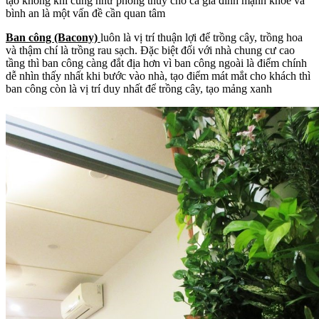
tạo không khí cũng như phong thủy cho cả gia đình mạnh khỏe và
lượng
bình an là một vấn đề cần quan tâm
Ban công (Bacony)
luôn là vị trí thuận lợi để trồng cây, trồng hoa
và thậm chí là trồng rau sạch. Đặc biệt đối với nhà chung cư cao
tầng thì ban công càng đắt địa hơn vì ban công ngoài là điểm chính
dễ nhìn thấy nhất khi bước vào nhà, tạo điểm mát mắt cho khách thì
ban công còn là vị trí duy nhất để trồng cây, tạo mảng xanh